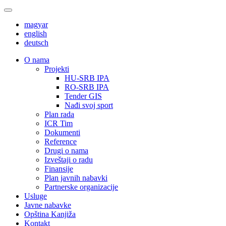
magyar
english
deutsch
О nama
Projekti
HU-SRB IPA
RO-SRB IPA
Tender GIS
Nađi svoj sport
Plan rada
ICR Tim
Dokumenti
Reference
Drugi o nama
Izveštaji o radu
Finansije
Plan javnih nabavki
Partnerske organizacije
Usluge
Javne nabavke
Opština Kanjiža
Kontakt