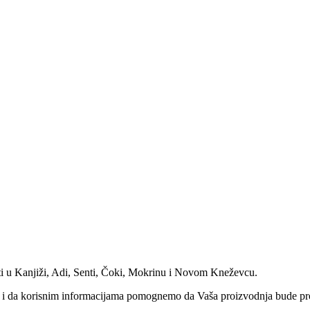
ti u Kanjiži, Adi, Senti, Čoki, Mokrinu i Novom Kneževcu.
o i da korisnim informacijama pomognemo da Vaša proizvodnja bude prof