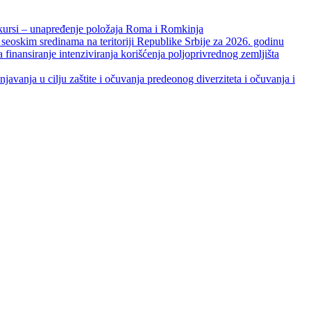
unapređenje položaja Roma i Romkinja
skim sredinama na teritoriji Republike Srbije za 2026. godinu
je intenziviranja korišćenja poljoprivrednog zemljišta
ja u cilju zaštite i očuvanja predeonog diverziteta i očuvanja i