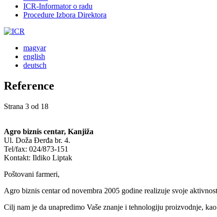
ICR-Informator o radu
Procedure Izbora Direktora
magyar
english
deutsch
Reference
Strana 3 od 18
Agro biznis centar, Kanjiža
Ul. Doža Đerđa br. 4.
Tel/fax: 024/873-151
Kontakt: Ildiko Liptak
Poštovani farmeri,
Agro biznis centar od novembra 2005 godine realizuje svoje aktivnos
Cilj nam je da unapredimo Vaše znanje i tehnologiju proizvodnje, ka