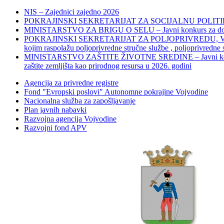
NIS – Zajednici zajedno 2026
POKRAJINSKI SEKRETARIJAT ZA SOCIJALNU POLITIKU, 
MINISTARSTVO ZA BRIGU O SELU – Javni konkurs za dodelu bes
POKRAJINSKI SEKRETARIJAT ZA POLJOPRIVREDU, VODOPRIVR
kojim raspolažu poljoprivredne stručne službe , poljoprivredne
MINISTARSTVO ZAŠTITE ŽIVOTNE SREDINE – Javni konkurs za dod
zaštite zemljišta kao prirodnog resursa u 2026. godini
Agencija za privredne registre
Fond "Evropski poslovi" Autonomne pokrajine Vojvodine
Nacionalna služba za zapošljavanje
Plan javnih nabavki
Razvojna agencija Vojvodine
Razvojni fond APV