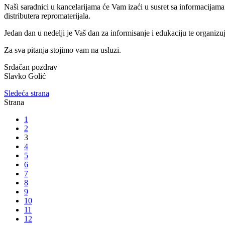
Naši saradnici u kancelarijama će Vam izaći u susret sa informacijama 
distributera repromaterijala.
Jedan dan u nedelji je Vaš dan za informisanje i edukaciju te organiz
Za sva pitanja stojimo vam na usluzi.
Srdačan pozdrav
Slavko Golić
Sledeća strana
Strana
1
2
3
4
5
6
7
8
9
10
11
12