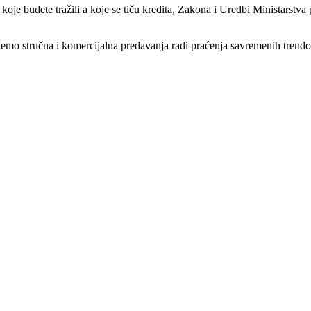
koje budete tražili a koje se tiču kredita, Zakona i Uredbi Ministarstv
ujemo stručna i komercijalna predavanja radi praćenja savremenih trendo