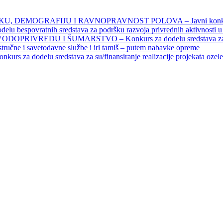
DEMOGRAFIJU I RAVNOPRAVNOST POLOVA – Javni konkursi – 
povratnih sredstava za podršku razvoja privrednih aktivnosti u seo
EDU I ŠUMARSTVO – Konkurs za dodelu sredstava za finansiran
 stručne i savetodavne službe i iri tamiš ‒ putem nabavke opreme
elu sredstava za su/finansiranje realizacije projekata ozelenjavan