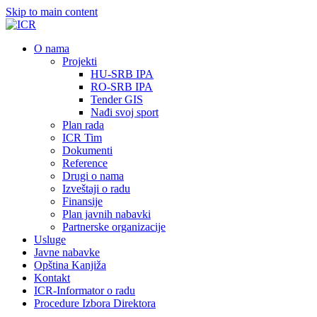
Skip to main content
О nama
Projekti
HU-SRB IPA
RO-SRB IPA
Tender GIS
Nađi svoj sport
Plan rada
ICR Tim
Dokumenti
Reference
Drugi o nama
Izveštaji o radu
Finansije
Plan javnih nabavki
Partnerske organizacije
Usluge
Javne nabavke
Opština Kanjiža
Kontakt
ICR-Informator o radu
Procedure Izbora Direktora