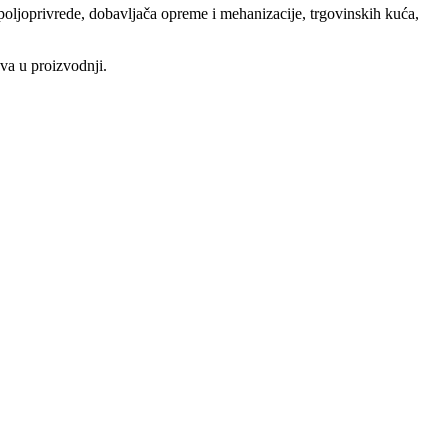
a poljoprivrede, dobavljača opreme i mehanizacije, trgovinskih kuća,
va u proizvodnji.