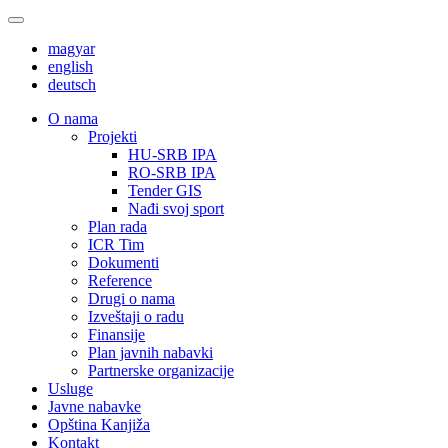
magyar
english
deutsch
О nama
Projekti
HU-SRB IPA
RO-SRB IPA
Tender GIS
Nađi svoj sport
Plan rada
ICR Tim
Dokumenti
Reference
Drugi o nama
Izveštaji o radu
Finansije
Plan javnih nabavki
Partnerske organizacije
Usluge
Javne nabavke
Opština Kanjiža
Kontakt