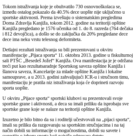
Tokom istraživanja koje je obuhvatilo 730 osnovnoškolaca se,
između ostalog pokazalo da 40.5% dece uopšte nije uključeno u
sportske aktivnosti. Prema izveštaju o sistematskim pregledima
Doma Zdravlja Kanjiža, tokom 2012. godine na teritoriji opštine
Kanjiža pregledano je 1576 učenika od 1. do 8. razreda (764 dečaka
i 812 devojčica), a došlo se do zaključka da 20% pregledane dece
dece ima neku vrstu telesnog deformiteta.
Detlajni rezultati istraživanja su bili prezentovani u okviru
manifestacije „Pijaca sporta“ 11. oktobra 2013. godine u fiskulturnoj
sali PTŠC „Besedeš Jožef“ Kanjiža. Ova manifestacija je je održana
treći put kao rezultatsaradnje Sportskog saveza opštine Kanjiža i
šlanova saveza, Kancelarije za mlade opštine Kanjiža i lokalne
samouprave, a u 2013. godini zahvaljujući ICR-u i stručnom timu,
manifestaciju je pratila niz istraživanja koja će doprineti razvoju
sporta uopšte.
U okviru „Pijace sporta“ sportski klubovi su prezentovali svoje
sportske grane i aktivnosti, a deca su imali priliku da isprobaju sve
sportske grane koje se nalaze na teritoriji opštine Kanjiža.
Izuzetno je bilo bitno da su i roditelji učestvovali na „pijaci sporta“,
imali su priliku da razgovaraju sa sportskim stručnjacima i na taj
način dobili su informacije o mogućnostima, dobili su savete i
sugestije o izboru sporta koji najviše odgovara detetu.