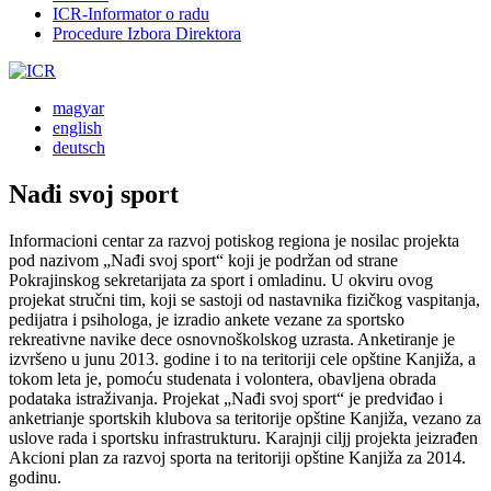
ICR-Informator o radu
Procedure Izbora Direktora
magyar
english
deutsch
Nađi svoj sport
Informacioni centar za razvoj potiskog regiona je nosilac projekta
pod nazivom „Nađi svoj sport“ koji je podržan od strane
Pokrajinskog sekretarijata za sport i omladinu. U okviru ovog
projekat stručni tim, koji se sastoji od nastavnika fizičkog vaspitanja,
pedijatra i psihologa, je izradio ankete vezane za sportsko
rekreativne navike dece osnovnoškolskog uzrasta. Anketiranje je
izvršeno u junu 2013. godine i to na teritoriji cele opštine Kanjiža, a
tokom leta je, pomoću studenata i volontera, obavljena obrada
podataka istraživanja. Projekat „Nađi svoj sport“ je predviđao i
anketrianje sportskih klubova sa teritorije opštine Kanjiža, vezano za
uslove rada i sportsku infrastrukturu. Karajnji ciljj projekta jeizrađen
Akcioni plan za razvoj sporta na teritoriji opštine Kanjiža za 2014.
godinu.