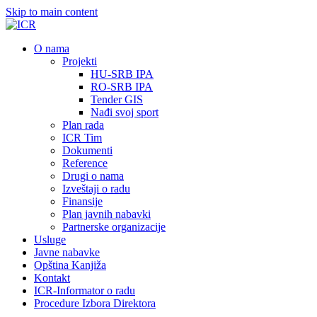
Skip to main content
О nama
Projekti
HU-SRB IPA
RO-SRB IPA
Tender GIS
Nađi svoj sport
Plan rada
ICR Tim
Dokumenti
Reference
Drugi o nama
Izveštaji o radu
Finansije
Plan javnih nabavki
Partnerske organizacije
Usluge
Javne nabavke
Opština Kanjiža
Kontakt
ICR-Informator o radu
Procedure Izbora Direktora