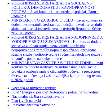
POKRAJINSKI SEKRETARIJAT ZA SOCIJALNU
POLITIKU, DEMOGRAFIJU I RAVNOPRAVNOST
POLOVA – Javni konkursi – unapređenje položaja Roma i
Romkinja
MINISTARSTVO ZA BRIGU O SELU – Javni konkurs za
dodelu bespovratnih sredstava za podršku razvoja privrednih
aktivnosti u seoskim sredinama na teritoriji Republike Srbije
za 2026. godinu
POKRAJINSKI SEKRETARIJAT ZA POLJOPRIVREDU,
VODOPRIVREDU I ŠUMARSTVO – Konkurs za dodelu
sredstava za finansiranje intenziviranja korišćenja
poljoprivrednog zemljišta kojim raspolažu poljoprivredne
stručne službe , poljoprivredne stručne i savetodavne službe i
iri tamiš ‒ putem nabavke opreme
MINISTARSTVO ZAŠTITE ŽIVOTNE SREDINE – Javni
konkurs za dodelu sredstava za su/finansiranje realizacije
projekata ozelenjavanja u cilju zaštite i očuvanja predeonog
diverziteta i očuvanja i zaštite zemljišta kao prirodnog resursa
u 2026. godini
Agencija za privredne registre
Fond "Evropski poslovi" Autonomne pokrajine Vojvodine
Nacionalna služba za zapošljavanje
Plan javnih nabavki
Razvojna agencija Vojvodine