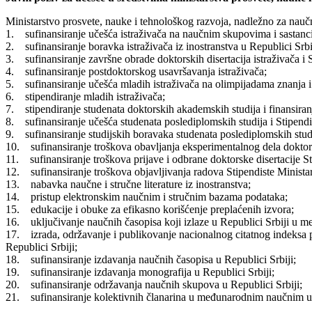
Ministarstvo prosvete, nauke i tehnološkog razvoja, nadležno za naučn
1. sufinansiranje učešća istraživača na naučnim skupovima i sastanc
2. sufinansiranje boravka istraživača iz inostranstva u Republici Srbi
3. sufinansiranje završne obrade doktorskih disertacija istraživača i 
4. sufinansiranje postdoktorskog usavršavanja istraživača;
5. sufinansiranje učešća mladih istraživača na olimpijadama znanja 
6. stipendiranje mladih istraživača;
7. stipendiranje studenata doktorskih akademskih studija i finansiranj
8. sufinansiranje učešća studenata poslediplomskih studija i Stipend
9. sufinansiranje studijskih boravaka studenata poslediplomskih studij
10. sufinansiranje troškova obavljanja eksperimentalnog dela doktora
11. sufinansiranje troškova prijave i odbrane doktorske disertacije St
12. sufinansiranje troškova objavljivanja radova Stipendiste Minist
13. nabavka naučne i stručne literature iz inostranstva;
14. pristup elektronskim naučnim i stručnim bazama podataka;
15. edukacije i obuke za efikasno korišćenje preplaćenih izvora;
16. uključivanje naučnih časopisa koji izlaze u Republici Srbiji u 
17. izrada, održavanje i publikovanje nacionalnog citatnog indeksa pr
Republici Srbiji;
18. sufinansiranje izdavanja naučnih časopisa u Republici Srbiji;
19. sufinansiranje izdavanja monografija u Republici Srbiji;
20. sufinansiranje održavanja naučnih skupova u Republici Srbiji;
21. sufinansiranje kolektivnih članarina u međunarodnim naučnim u