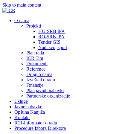
Skip to main content
О nama
Projekti
HU-SRB IPA
RO-SRB IPA
Tender GIS
Nađi svoj sport
Plan rada
ICR Tim
Dokumenti
Reference
Drugi o nama
Izveštaji o radu
Finansije
Plan javnih nabavki
Partnerske organizacije
Usluge
Javne nabavke
Opština Kanjiža
Kontakt
ICR-Informator o radu
Procedure Izbora Direktora