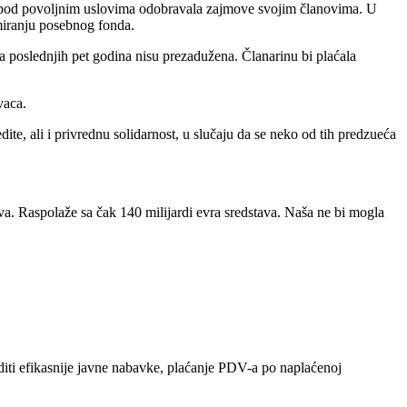
 bi pod povoljnim uslovima odobravala zajmove svojim članovima. U
miranju posebnog fonda.
oja poslednjih pet godina nisu prezadužena. Članarinu bi plaćala
vaca.
te, ali i privrednu solidarnost, u slučaju da se neko od tih predzueća
va. Raspolaže sa čak 140 milijardi evra sredstava. Naša ne bi mogla
diti efikasnije javne nabavke, plaćanje PDV-a po naplaćenoj