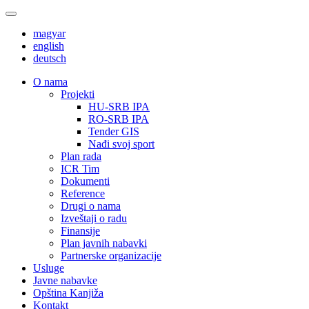
magyar
english
deutsch
О nama
Projekti
HU-SRB IPA
RO-SRB IPA
Tender GIS
Nađi svoj sport
Plan rada
ICR Tim
Dokumenti
Reference
Drugi o nama
Izveštaji o radu
Finansije
Plan javnih nabavki
Partnerske organizacije
Usluge
Javne nabavke
Opština Kanjiža
Kontakt