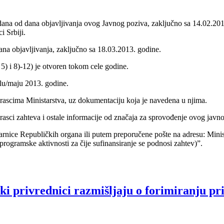
 dana od dana objavljivanja ovog Javnog poziva, zaključno sa 14.02.201
 Srbiji.
na objavljivanja, zaključno sa 18.03.2013. godine.
) i 8)-12) je otvoren tokom cele godine.
ilu/maju 2013. godine.
rascima Ministarstva, uz dokumentaciju koja je navedena u njima.
obrasci zahteva i ostale informacije od značaja za sprovođenje ovog jav
rnice Republičkih organa ili putem preporučene pošte na adresu: Minis
ogramske aktivnosti za čije sufinansiranje se podnosi zahtev)”.
ski privrednici razmišljaju o forimiranju p