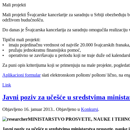
Mali projekti
Mali projekti Švajcarske kancelarije za saradnju u Srbiji obezbeđuju
održivom budućnošću.
Do danas je Švajcarska kancelarija za saradnju omogućila realizaciju 
Tipični mali projekti:
• imaju pojedinačnu vrednost od najviše 20.000 švajcarskih franaka
• pružaju jednokratnu finansijsku pomoć,
• operativno se završavaju u periodu koji ne traje duže od kalendarsk
Za puni opis kriterijuma koji se primenjuju na male projekte, pogledat
Aplikacioni formular
slati elektronskom poštom/ poštom/ lično, na eng
Link
Javni poziv za učešće u sredstvima minista
Objavljeno
16. januar 2013.
. Objavljeno u
Konkursi
.
MINISTARSTVO PROSVETE, NAUKE I TEH
Javni poziv za učešće u sredstvima ministarstva prosvete, nauke 