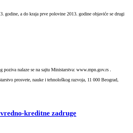
3. godine, a do kraja prve polovine 2013. godine objaviće se drugi
nog poziva nalaze se na sajtu Ministarstva: www.mpn.gov.rs .
tarstvo prosvete, nauke i tehnološkog razvoja, 11 000 Beograd,
rivredno-kreditne zadruge