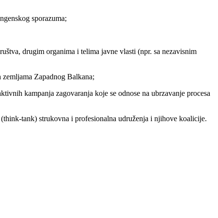
 Šengenskog sporazuma;
ruštva, drugim organima i telima javne vlasti (npr. sa nezavisnim
ema zemljama Zapadnog Balkana;
e aktivnih kampanja zagovaranja koje se odnose na ubrzavanje procesa
think-tank) strukovna i profesionalna udruženja i njihove koalicije.