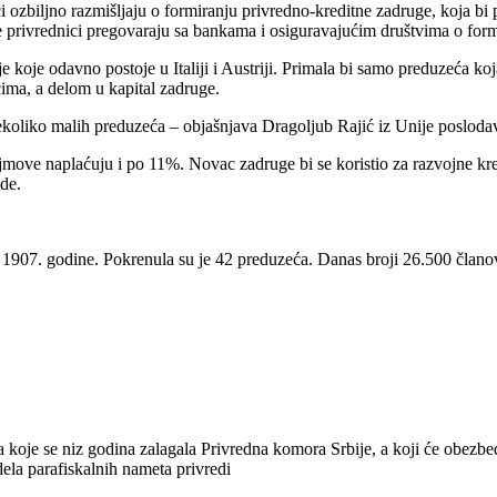
eci ozbiljno razmišljaju o formiranju privredno-kreditne zadruge, koja
 privrednici pregovaraju sa bankama i osiguravajućim društvima o for
je koje odavno postoje u Italiji i Austriji. Primala bi samo preduzeća k
ćima, a delom u kapital zadruge.
nekoliko malih preduzeća – objašnjava Dragoljub Rajić iz Unije posloda
jmove naplaćuju i po 11%. Novac zadruge bi se koristio za razvojne kredi
ede.
d 1907. godine. Pokrenula su je 42 preduzeća. Danas broji 26.500 člano
 koje se niz godina zalagala Privredna komora Srbije, a koji će obezbe
dela parafiskalnih nameta privredi