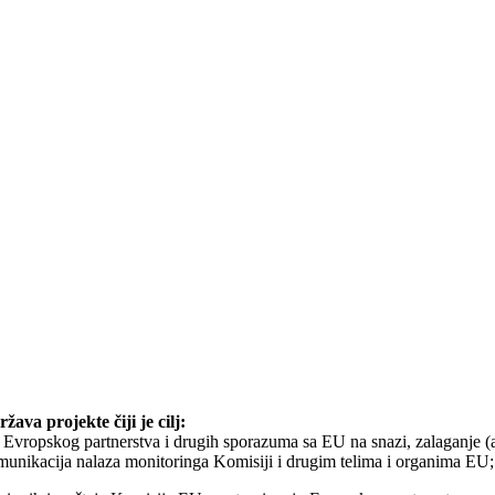
ava projekte čiji je cilj:
a Evropskog partnerstva i drugih sporazuma sa EU na snazi, zalaganje (
omunikacija nalaza monitoringa Komisiji i drugim telima i organima EU;