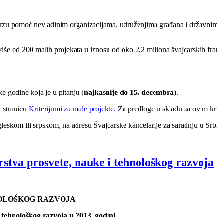
 brzu pomoć nevladinim organizacijama, udruženjima građana i državnim i
više od 200 malih projekata u iznosu od oko 2,2 miliona švajcarskih fra
,
e godine koja je u pitanju (
najkasnije do 15. decembra
).
i stranicu
Kriterijumi za male projekte.
Za predloge u skladu sa ovim kr
leskom ili srpskom, na adresu Švajcarske kancelarije za saradnju u Srbi
rstva prosvete, nauke i tehnološkog razvoja
NOLOŠKOG RAZVOJA
i tehnološkog razvoja u 2013. godini