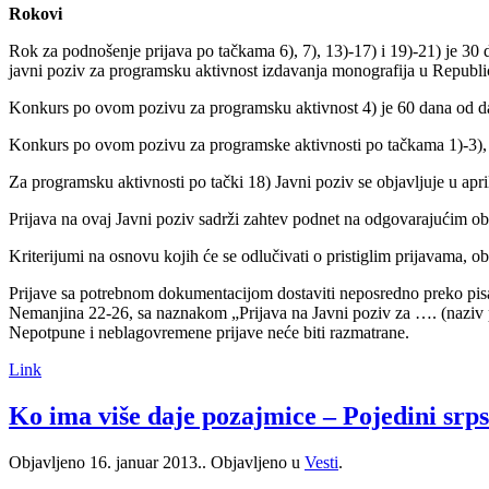
Rokovi
Rok za podnošenje prijava po tačkama 6), 7), 13)-17) i 19)-21) je 30
javni poziv za programsku aktivnost izdavanja monografija u Republici
Konkurs po ovom pozivu za programsku aktivnost 4) je 60 dana od da
Konkurs po ovom pozivu za programske aktivnosti po tačkama 1)-3), 5
Za programsku aktivnosti po tački 18) Javni poziv se objavljuje u apr
Prijava na ovaj Javni poziv sadrži zahtev podnet na odgovarajućim ob
Kriterijumi na osnovu kojih će se odlučivati o pristiglim prijavama, 
Prijave sa potrebnom dokumentacijom dostaviti neposredno preko pisa
Nemanjina 22-26, sa naznakom „Prijava na Javni poziv za …. (naziv pr
Nepotpune i neblagovremene prijave neće biti razmatrane.
Link
Ko ima više daje pozajmice – Pojedini srp
Objavljeno
16. januar 2013.
. Objavljeno u
Vesti
.