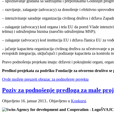
– upoznavanje građana sa sadržajima i preporukama Godišnjih progres
– razvijanje, zalaganje (advocacy) za donošenje i efektivno sprovođen
– intenziviranje saradnje organizacija civilnog društva i država Zapa
– zalaganje (advocacy) kod organa i tela EU da pored Vlade intenzivira
telima) i udruženjima biznisa (naročito udruženjima MSP);
– zalaganje (advocacy) kod institucija EU i država članica EU za vo
– jačanje kapaciteta organizacija civilnog društva za učestvovanje u
evropskih integracija, uključujući i podizanje kapaciteta za kontrolu 
Pravo podnošenja projekata imaju: državni i pokrajinski organi, organi
Predlozi projekata za podršku Fondacije za otvoreno društvo se 
Ovde možete preuzeti obrazac za podnošenje projekta
Poziv za podnošenje predloga za male proj
Objavljeno
16. januar 2013.
. Objavljeno u
Konkursi
.
ŠVAJC