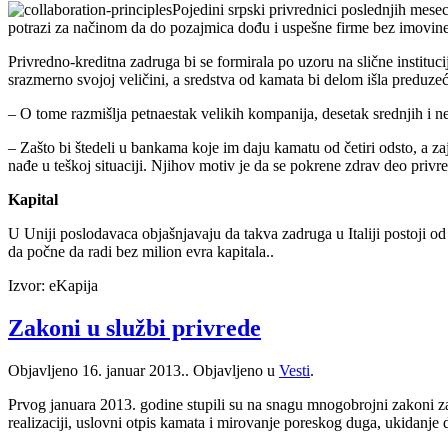
Pojedini srpski privrednici poslednjih mes
potrazi za načinom da do pozajmica dođu i uspešne firme bez imovine
Privredno-kreditna zadruga bi se formirala po uzoru na slične instituci
srazmerno svojoj veličini, a sredstva od kamata bi delom išla preduze
– O tome razmišlja petnaestak velikih kompanija, desetak srednjih i 
– Zašto bi štedeli u bankama koje im daju kamatu od četiri odsto, a za
nađe u teškoj situaciji. Njihov motiv je da se pokrene zdrav deo privr
Kapital
U Uniji poslodavaca objašnjavaju da takva zadruga u Italiji postoji o
da počne da radi bez milion evra kapitala..
Izvor: eKapija
Zakoni u službi privrede
Objavljeno
16. januar 2013.
. Objavljeno u
Vesti
.
Prvog januara 2013. godine stupili su na snagu mnogobrojni zakoni za
realizaciji, uslovni otpis kamata i mirovanje poreskog duga, ukidanje 