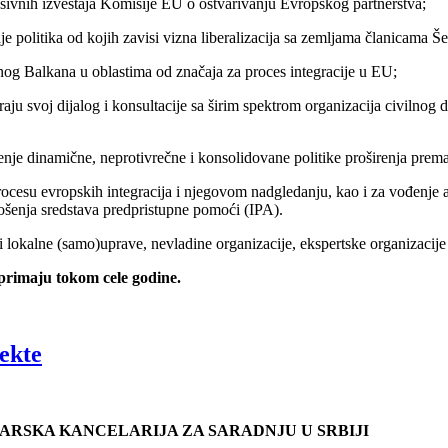
ivnih izveštaja Komisije EU o ostvarivanju Evropskog partnerstva;
je politika od kojih zavisi vizna liberalizacija sa zemljama članicama
dnog Balkana u oblastima od značaja za proces integracije u EU;
ju svoj dijalog i konsultacije sa širim spektrom organizacija civilnog d
đenje dinamične, neprotivrečne i konsolidovane politike proširenja pr
 procesu evropskih integracija i njegovom nadgledanju, kao i za vođenj
trošenja sredstava predpristupne pomoći (IPA).
 lokalne (samo)uprave, nevladine organizacije, ekspertske organizacije (
primaju tokom cele godine.
ekte
ARSKA KANCELARIJA ZA SARADNJU U SRBIJI