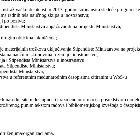
oistraživačku delatnost, u 2013. godini sufinansira sledeće programske 
ima radnih tela naučnog skupa u inostranstvu;
ji po pozivu;
Stipendista Ministarstva angažovanih na projektu Ministarstva;
i drugim oblicima takmičenja;
e materijalnih troškova uključivanja Stipendiste Ministarstva na projeka
ista na naučnim skupovima u zemlji i inostranstvu;
a i Stipendista Ministarstva u inostranstvu;
ta Stipendiste Ministarstva;
ipendista Ministarstva;
arstva u referentnim međunarodnim časopisima citiranim u WoS-u
međunarodni sitem dostupnosti i razmene informacija posredstvom dodel
oširenog punim tekstom radova i bibliometrijskog izveštaja o časopisima
druženjima/organizacijama.