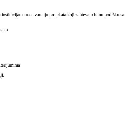
nstitucijama u ostvarenju projekata koji zahtevaju hitnu podršku sa
naka.
iterijumima
ji.