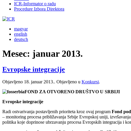
ICR-Informator o radu
Procedure Izbora Direktora
magyar
english
deutsch
Mesec:
januar 2013.
Evropske integracije
Objavljeno
18. januar 2013.
. Objavljeno u
Konkursi
.
FOND ZA OTVORENO DRUŠTVO U SRBIJI
Evropske integracije
Radi ostvarivanja postavljenih prioriteta kroz ovaj program
Fond podrž
– monitoring procesa približavanja Srbije Evropskoj uniji, izvršavanj
politika koje doprinose ubrzavanju procesa Evropskih integracija i k