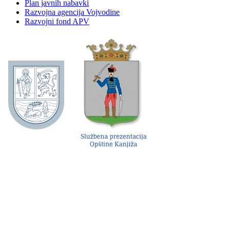
Plan javnih nabavki
Razvojna agencija Vojvodine
Razvojni fond APV