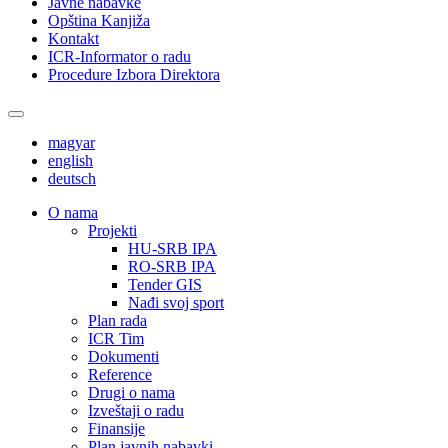
Javne nabavke
Opština Kanjiža
Kontakt
ICR-Informator o radu
Procedure Izbora Direktora
magyar
english
deutsch
О nama
Projekti
HU-SRB IPA
RO-SRB IPA
Tender GIS
Nađi svoj sport
Plan rada
ICR Tim
Dokumenti
Reference
Drugi o nama
Izveštaji o radu
Finansije
Plan javnih nabavki