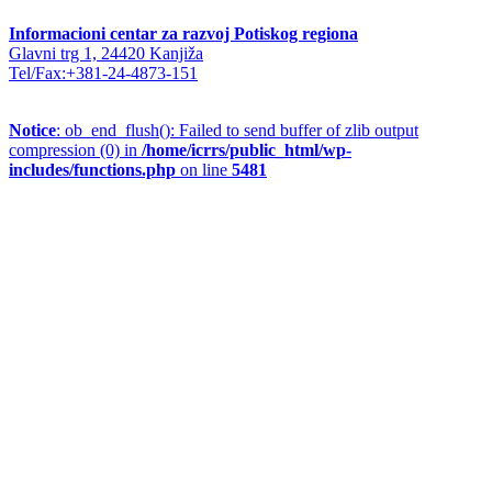
Informacioni centar za razvoj Potiskog regiona
Glavni trg 1, 24420 Kanjiža
Tel/Fax:+381-24-4873-151
Notice
: ob_end_flush(): Failed to send buffer of zlib output
compression (0) in
/home/icrrs/public_html/wp-
includes/functions.php
on line
5481