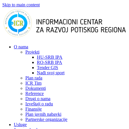
Skip to main content
О nama
Projekti
HU-SRB IPA
RO-SRB IPA
Tender GIS
Nađi svoj sport
Plan rada
ICR Tim
Dokumenti
Reference
Drugi o nama
Izveštaji o radu
Finansije
Plan javnih nabavki
Partnerske organizacije
Usluge