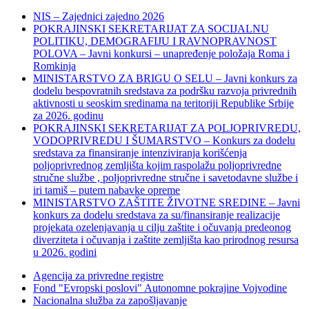
NIS – Zajednici zajedno 2026
POKRAJINSKI SEKRETARIJAT ZA SOCIJALNU
POLITIKU, DEMOGRAFIJU I RAVNOPRAVNOST
POLOVA – Javni konkursi – unapređenje položaja Roma i
Romkinja
MINISTARSTVO ZA BRIGU O SELU – Javni konkurs za
dodelu bespovratnih sredstava za podršku razvoja privrednih
aktivnosti u seoskim sredinama na teritoriji Republike Srbije
za 2026. godinu
POKRAJINSKI SEKRETARIJAT ZA POLJOPRIVREDU,
VODOPRIVREDU I ŠUMARSTVO – Konkurs za dodelu
sredstava za finansiranje intenziviranja korišćenja
poljoprivrednog zemljišta kojim raspolažu poljoprivredne
stručne službe , poljoprivredne stručne i savetodavne službe i
iri tamiš ‒ putem nabavke opreme
MINISTARSTVO ZAŠTITE ŽIVOTNE SREDINE – Javni
konkurs za dodelu sredstava za su/finansiranje realizacije
projekata ozelenjavanja u cilju zaštite i očuvanja predeonog
diverziteta i očuvanja i zaštite zemljišta kao prirodnog resursa
u 2026. godini
Agencija za privredne registre
Fond "Evropski poslovi" Autonomne pokrajine Vojvodine
Nacionalna služba za zapošljavanje