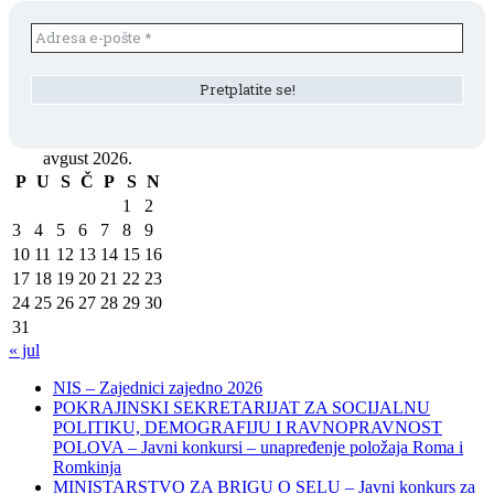
avgust 2026.
P
U
S
Č
P
S
N
1
2
3
4
5
6
7
8
9
10
11
12
13
14
15
16
17
18
19
20
21
22
23
24
25
26
27
28
29
30
31
« jul
NIS – Zajednici zajedno 2026
POKRAJINSKI SEKRETARIJAT ZA SOCIJALNU
POLITIKU, DEMOGRAFIJU I RAVNOPRAVNOST
POLOVA – Javni konkursi – unapređenje položaja Roma i
Romkinja
MINISTARSTVO ZA BRIGU O SELU – Javni konkurs za