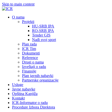
Skip to main content
О nama
Projekti
HU-SRB IPA
RO-SRB IPA
Tender GIS
Nađi svoj sport
Plan rada
ICR Tim
Dokumenti
Reference
Drugi o nama
Izveštaji o radu
Finansije
Plan javnih nabavki
Partnerske organizacije
Usluge
Javne nabavke
Opština Kanjiža
Kontakt
ICR-Informator o radu
Procedure Izbora Direktora