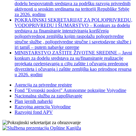
dodelu bespovratnih sredstava za podršku razvoja privrednih
aktivnosti u seoskim sredinama na teritoriji Republike Srbije
za 2026. godinu
POKRAJINSKI SEKRETARIJAT ZA POLJOPRIVREDU,
VODOPRIVREDU I ŠUMARSTVO – Konkurs za dodelu
sredstava za finansiranje intenziviranja korišćenja
poljoprivrednog zemljišta kojim raspolažu poljoprivredne
stručne službe , poljoprivredne stručne i savetodavne službe i
iri tamiš ‒ putem nabavke opreme
MINISTARSTVO ZAŠTITE ŽIVOTNE SREDINE – Javni
konkurs za dodelu sredstava za su/finansiranje realizacije
projekata ozelenjavanja u cilju zaštite i očuvanja predeonog
diverziteta i očuvanja i zaštite zemljišta kao prirodnog resursa
u 2026. godini
Agencija za privredne registre
Fond "Evropski poslovi" Autonomne pokrajine Vojvodine
Nacionalna služba za zapošljavanje
Plan javnih nabavki
Razvojna agencija Vojvodine
Razvojni fond APV