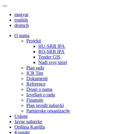
magyar
english
deutsch
О nama
Projekti
HU-SRB IPA
RO-SRB IPA
Tender GIS
Nađi svoj sport
Plan rada
ICR Tim
Dokumenti
Reference
Drugi o nama
Izveštaji o radu
Finansije
Plan javnih nabavki
Partnerske organizacije
Usluge
Javne nabavke
Opština Kanjiža
Kontakt