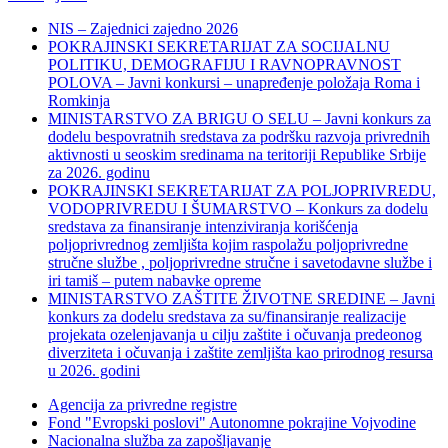
NIS – Zajednici zajedno 2026
POKRAJINSKI SEKRETARIJAT ZA SOCIJALNU
POLITIKU, DEMOGRAFIJU I RAVNOPRAVNOST
POLOVA – Javni konkursi – unapređenje položaja Roma i
Romkinja
MINISTARSTVO ZA BRIGU O SELU – Javni konkurs za
dodelu bespovratnih sredstava za podršku razvoja privrednih
aktivnosti u seoskim sredinama na teritoriji Republike Srbije
za 2026. godinu
POKRAJINSKI SEKRETARIJAT ZA POLJOPRIVREDU,
VODOPRIVREDU I ŠUMARSTVO – Konkurs za dodelu
sredstava za finansiranje intenziviranja korišćenja
poljoprivrednog zemljišta kojim raspolažu poljoprivredne
stručne službe , poljoprivredne stručne i savetodavne službe i
iri tamiš ‒ putem nabavke opreme
MINISTARSTVO ZAŠTITE ŽIVOTNE SREDINE – Javni
konkurs za dodelu sredstava za su/finansiranje realizacije
projekata ozelenjavanja u cilju zaštite i očuvanja predeonog
diverziteta i očuvanja i zaštite zemljišta kao prirodnog resursa
u 2026. godini
Agencija za privredne registre
Fond "Evropski poslovi" Autonomne pokrajine Vojvodine
Nacionalna služba za zapošljavanje