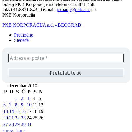
razvoj PKB Korporacije na telefon 011/8871-468,
faks 011/8871-843 ili e-mail:
pkbaop@pkb-sr.c
om
PKB Korporacija
PKB KORPORACIJA a.d. - BEOGRAD
Prethodno
Sledeće
decembar 2010.
P
U
S
Č
P
S
N
1
2
3
4
5
6
7
8
9
10
11
12
13
14
15
16
17
18
19
20
21
22
23
24
25
26
27
28
29
30
31
« nov
jan »