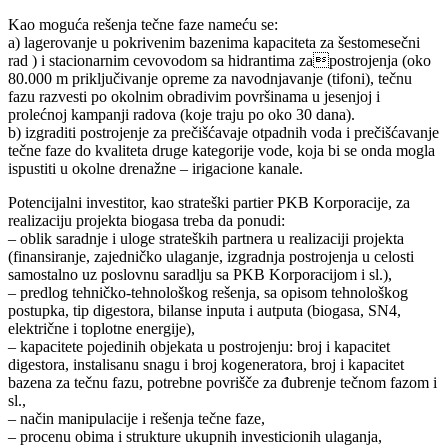
Kao moguća rešenja tečne faze nameću se:
a) lagerovanje u pokrivenim bazenima kapaciteta za šestomesečni
rad ) i stacionarnim cevovodom sa hidrantima zapostrojenja (oko
80.000 m priključivanje opreme za navodnjavanje (tifoni), tečnu
fazu razvesti po okolnim obradivim površinama u jesenjoj i
prolećnoj kampanji radova (koje traju po oko 30 dana).
b) izgraditi postrojenje za prečišćavaje otpadnih voda i prečišćavanje
tečne faze do kvaliteta druge kategorije vode, koja bi se onda mogla
ispustiti u okolne drenažne – irigacione kanale.
Potencijalni investitor, kao strateški partier PKB Korporacije, za
realizaciju projekta biogasa treba da ponudi:
– oblik saradnje i uloge strateških partnera u realizaciji projekta
(finansiranje, zajedničko ulaganje, izgradnja postrojenja u celosti
samostalno uz poslovnu saradlju sa PKB Korporacijom i sl.),
– predlog tehničko-tehnološkog rešenja, sa opisom tehnološkog
postupka, tip digestora, bilanse inputa i autputa (biogasa, SN4,
električne i toplotne energije),
– kapacitete pojedinih objekata u postrojenju: broj i kapacitet
digestora, instalisanu snagu i broj kogeneratora, broj i kapacitet
bazena za tečnu fazu, potrebne povrišče za đubrenje tečnom fazom i
sl.,
– način manipulacije i rešenja tečne faze,
– procenu obima i strukture ukupnih investicionih ulaganja,