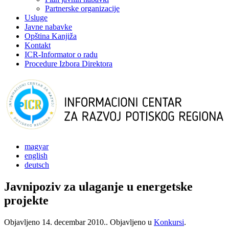
Partnerske organizacije
Usluge
Javne nabavke
Opština Kanjiža
Kontakt
ICR-Informator o radu
Procedure Izbora Direktora
magyar
english
deutsch
Javnipoziv za ulaganje u energetske
projekte
Objavljeno
14. decembar 2010.
. Objavljeno u
Konkursi
.