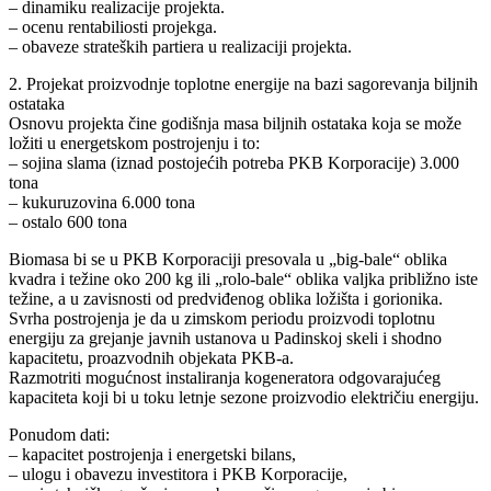
– dinamiku realizacije projekta.
– ocenu rentabiliosti projekga.
– obaveze strateških partiera u realizaciji projekta.
2. Projekat proizvodnje toplotne energije na bazi sagorevanja biljnih
ostataka
Osnovu projekta čine godišnja masa biljnih ostataka koja se može
ložiti u energetskom postrojenju i to:
– sojina slama (iznad postojećih potreba PKB Korporacije) 3.000
tona
– kukuruzovina 6.000 tona
– ostalo 600 tona
Biomasa bi se u PKB Korporaciji presovala u „big-bale“ oblika
kvadra i težine oko 200 kg ili „rolo-bale“ oblika valjka približno iste
težine, a u zavisnosti od predviđenog oblika ložišta i gorionika.
Svrha postrojenja je da u zimskom periodu proizvodi toplotnu
energiju za grejanje javnih ustanova u Padinskoj skeli i shodno
kapacitetu, proazvodnih objekata PKB-a.
Razmotriti mogućnost instaliranja kogeneratora odgovarajućeg
kapaciteta koji bi u toku letnje sezone proizvodio električiu energiju.
Ponudom dati:
– kapacitet postrojenja i energetski bilans,
– ulogu i obavezu investitora i PKB Korporacije,