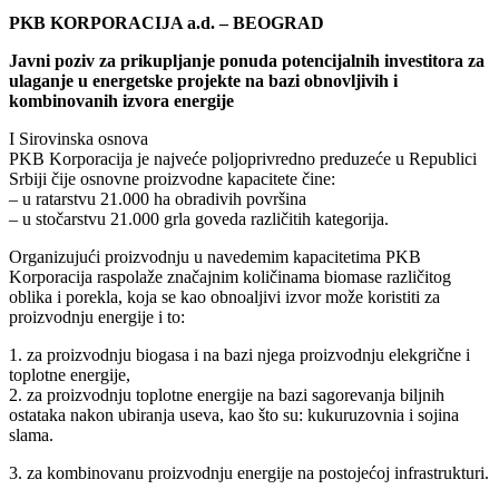
PKB KORPORACIJA a.d. – BEOGRAD
Javni poziv za prikupljanje ponuda potencijalnih investitora za
ulaganje u energetske projekte na bazi
obnovljivih i
kombinovanih izvora energije
I Sirovinska osnova
PKB Korporacija je najveće poljoprivredno preduzeće u Republici
Srbiji čije osnovne proizvodne kapacitete čine:
– u ratarstvu 21.000 ha obradivih površina
– u stočarstvu 21.000 grla goveda različitih kategorija.
Organizujući proizvodnju u navedemim kapacitetima PKB
Korporacija raspolaže značajnim količinama biomase različitog
oblika i porekla, koja se kao obnoaljivi izvor može koristiti za
proizvodnju energije i to:
1. za proizvodnju biogasa i na bazi njega proizvodnju elekgrične i
toplotne energije,
2. za proizvodnju toplotne energije na bazi sagorevanja biljnih
ostataka nakon ubiranja useva, kao što su: kukuruzovnia i sojina
slama.
3. za kombinovanu proizvodnju energije na postojećoj infrastrukturi.