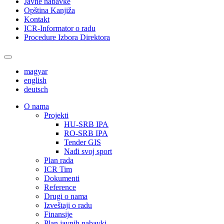
Javne nabavke
Opština Kanjiža
Kontakt
ICR-Informator o radu
Procedure Izbora Direktora
magyar
english
deutsch
О nama
Projekti
HU-SRB IPA
RO-SRB IPA
Tender GIS
Nađi svoj sport
Plan rada
ICR Tim
Dokumenti
Reference
Drugi o nama
Izveštaji o radu
Finansije
Plan javnih nabavki