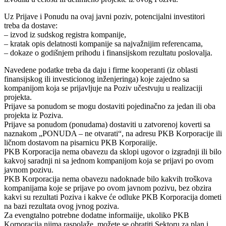
Uz Prijave i Ponudu na ovaj javni poziv, potencijalni investitori
treba da dostave:
– izvod iz sudskog registra kompanije,
– kratak opis delatnosti kompanije sa najvažnijim referencama,
– dokaze o godišnjem prihodu i finansijskom rezultatu poslovalja.
Navedene podatke treba da daju i firme kooperanti (iz oblasti
finansijskog ili investicionog inženjeringa) koje zajedno sa
kompanijom koja se prijavljuje na Poziv učestvuju u realizaciji
projekta.
Prijave sa ponudom se mogu dostaviti pojedinačno za jedan ili oba
projekta iz Poziva.
Prijave sa ponudom (ponudama) dostaviti u zatvorenoj koverti sa
naznakom „PONUDA – ne otvarati“, na adresu PKB Korporacije ili
ličnom dostavom na pisarnicu PKB Korporaiije.
PKB Korporacija nema obavezu da sklopi ugovor o izgradnji ili bilo
kakvoj saradnji ni sa jednom kompanijom koja se prijavi po ovom
javnom pozivu.
PKB Korporacija nema obavezu nadoknade bilo kakvih troškova
kompanijama koje se prijave po ovom javnom pozivu, bez obzira
kakvi su rezultati Poziva i kakve će odluke PKB Korporacija dometi
na bazi rezultata ovog jvnog poziva.
Za evengtalno potrebne dodatne informaiije, ukoliko PKB
Korporacija njima raspolaže, možete se obratiti Sektoru za plan i