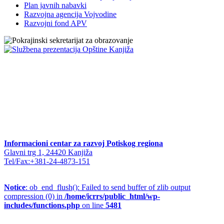
Plan javnih nabavki
Razvojna agencija Vojvodine
Razvojni fond APV
Informacioni centar za razvoj Potiskog regiona
Glavni trg 1, 24420 Kanjiža
Tel/Fax:+381-24-4873-151
Notice
: ob_end_flush(): Failed to send buffer of zlib output
compression (0) in
/home/icrrs/public_html/wp-
includes/functions.php
on line
5481