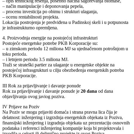
– opis tehničkog rešenja, posebno načina sagorevanja biomase,
– način manipulacije i deponovanja pepela,
– procenu investicija po obimu i strukturi ulaganja,
– ocenu rentabilnosti projekta.
Lokacija postrojenja je predviđena u Padinskoj skeli i u potpunosta
je infrastrukturno opremljena.
4. Proizvodnja energije na postojećoj infrastrukturi
Postojeće energetske potrebe PKB Korporacije su:
– u zimskom periodu 12 miliona MJ sa ujednačenom potrošnjom u
toku perioda.
– i letnjem periodu 3.5 miliona MJ.
Traži se strateški partier za ulaganje u energetske objekte na
postojećoj infrasgrukturi u cilju obezbeđenja energetskih potreba
PKB Korporacije.
III Rok za prijavljivanje i davanje ponude
Rok za prijavljivanje i davanje ponude je
20 dana
od dana
objavljivanja ovog javiog poziva.
IV Prijave na Poziv
Na Poziv se mogu prijaviti domaća i strana pravna lica čija je
delatnost: inženjering i izgrzdnja energetskih objekata iz Poziva,
finansijski inženjering i izgradnja objekata uz prezentaciju osnovnih
podataka i referenci inženjering kompanije koja bi projektovala i
izvodila u celosti ili delimično projekte iz ovog Poziva.