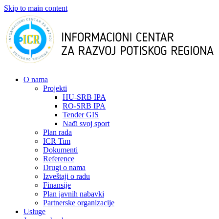
Skip to main content
О nama
Projekti
HU-SRB IPA
RO-SRB IPA
Tender GIS
Nađi svoj sport
Plan rada
ICR Tim
Dokumenti
Reference
Drugi o nama
Izveštaji o radu
Finansije
Plan javnih nabavki
Partnerske organizacije
Usluge