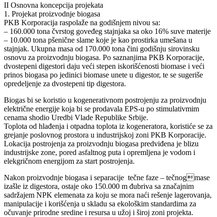
II Osnovna koncepcija projekata
1. Projekat proizvodnje biogasa
PKB Korporacija raspolaže na godišnjem nivou sa:
– 160.000 tona čvrstog goveđeg stajnjaka sa oko 16% suve materije
– 10.000 tona pšenične slame koje je kao prostirka umešana u
stajnjak. Ukupna masa od 170.000 tona čini godišnju sirovinsku
osnovu za proizvodnju biogasa. Po saznanjima PKB Korporacije,
dvostepeni digestori daju veći stepen iskorišćenosti biomase i veći
prinos biogasa po jedinici biomase unete u digestor, te se sugeriše
opredeljenje za dvostepeni tip digestora.
Biogas bi se koristio u kogenerativnom postrojenju za proizvodnju
električne energije koja bi se prodavala EPS-u po stimulativmim
cenama shodio Uredbi Vlade Republike Srbije.
Toplota od hlađenja i otpadna toplota iz kogeneratora, koristiće se za
grejanje poslovnog prostora u industrijskoj zoni PKB Korporacije.
Lokacija postrojenja za proizvodnju biogasa predviđena je blizu
industrijske zone, pored asfaltnog puta i opremljena je vodom i
elekgričnom energijom za start postrojenja.
Nakon proizvodnje biogasa i separacije tečne faze – tečnogmase
izašle iz digestora, ostaje oko 150.000 m đubriva sa značajnim
sadržajem NPK elemenata za koju se mora naći rešenje lagerovanja,
manipulacije i korišćenja u skladu sa ekološkim standardima za
očuvanje prirodne sredine i resursa u užoj i široj zoni projekta.