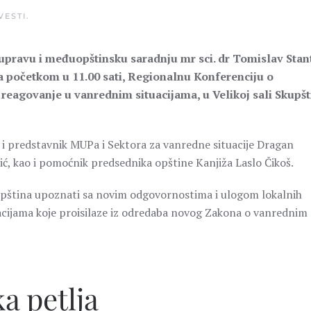
VESTI
.
upravu i međuopštinsku saradnju mr sci. dr Tomislav Stan
sa početkom u 11.00 sati, Regionalnu Konferenciju o
eagovanje u vanrednim situacijama, u Velikoj sali Skupšt
i i predstavnik MUPa i Sektora za vanredne situacije Dragan
ć, kao i pomoćnik predsednika opštine Kanjiža Laslo Čikoš.
 opština upoznati sa novim odgovornostima i ulogom lokalnih
cijama koje proiѕilaze iz odredaba novog Zakona o vanrednim
a petlja