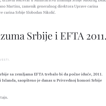
državni sekretar u Ministarstvu finansija Srbije Miodrag Đidić
ijano Martins, zamenik generalnog direktora Uprave carina
 carina Srbije Slobodan Nikolić.
uma Srbije i EFTA 2011
VESTI
.
bije sa zemljama EFTA trebalo bi da počne iduće, 2011.
i Islanda, saopšteno je danas u Privrednoj komori Srbije
tajn.