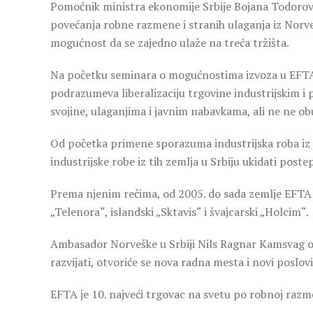
Pomoćnik ministra ekonomije Srbije Bojana Todorov
povećanja robne razmene i stranih ulaganja iz Norvešk
mogućnost da se zajedno ulaže na treća tržišta.
Na početku seminara o mogućnostima izvoza u EFTA,
podrazumeva liberalizaciju trgovine industrijskim i
svojine, ulaganjima i javnim nabavkama, ali ne ne o
Od početka primene sporazuma industrijska roba iz Sr
industrijske robe iz tih zemlja u Srbiju ukidati post
Prema njenim rečima, od 2005. do sada zemlje EFTA s
„Telenora“, islandski „Sktavis“ i švajcarski „Holcim“.
Ambasador Norveške u Srbiji Nils Ragnar Kamsvag oc
razvijati, otvoriće se nova radna mesta i novi poslovi
EFTA je 10. najveći trgovac na svetu po robnoj razm