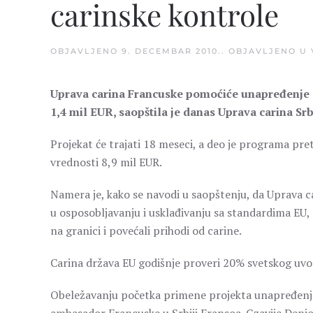
carinske kontrole
OBJAVLJENO
9. DECEMBAR 2010.
. OBJAVLJENO U
Uprava carina Francuske pomoćiće unapređenje car
1,4 mil EUR, saopštila je danas Uprava carina Srb
Projekat će trajati 18 meseci, a deo je programa pre
vrednosti 8,9 mil EUR.
Namera je, kako se navodi u saopštenju, da Uprava c
u osposobljavanju i usklađivanju sa standardima EU, p
na granici i povećali prihodi od carine.
Carina država EU godišnje proveri 20% svetskog uvoz
Obeležavanju početka primene projekta unapređenja 