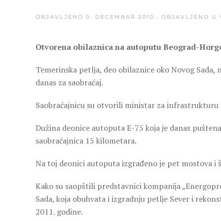
OBJAVLJENO
9. DECEMBAR 2010.
. OBJAVLJENO U
Otvorena obilaznica na autoputu Beograd-Horg
Temerinska petlja, deo obilaznice oko Novog Sada, na
danas za saobraćaj.
Saobraćajnicu su otvorili ministar za infrastrukturu
Dužina deonice autoputa E-75 koja je danas puštena u
saobraćajnica 15 kilometara.
Na toj deonici autoputa izgrađeno je pet mostova i š
Kako su saopštili predstavnici kompanija „Energopr
Sada, koja obuhvata i izgradnju petlje Sever i rekon
2011. godine.