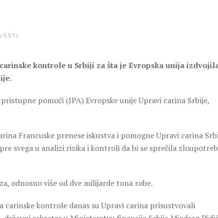
VESTI
.
inske kontrole u Srbiji za šta je Evropska unija izdvojil
ije.
tpristupne pomoći (IPA) Evropske unije Upravi carina Srbije,
arina Francuske prenese iskustva i pomogne Upravi carina Srbi
re svega u analizi rizika i kontroli da bi se sprečila zloupotre
a, odnosno više od dve milijarde tona robe.
carinske kontrole danas su Upravi carina prisustvovali