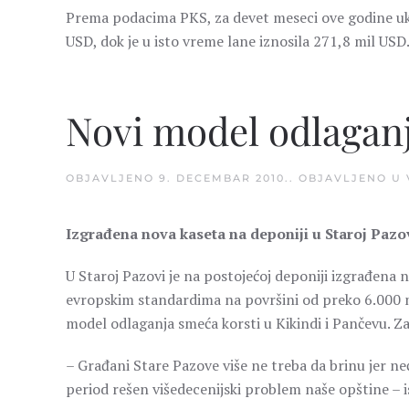
Prema podacima PKS, za devet meseci ove godine uk
USD, dok je u isto vreme lane iznosila 271,8 mil USD
Novi model odlagan
OBJAVLJENO
9. DECEMBAR 2010.
. OBJAVLJENO U
Izgrađena nova kaseta na deponiji u Staroj Pazo
U Staroj Pazovi je na postojećoj deponiji izgrađena
evropskim standardima na površini od preko 6.000 m
model odlaganja smeća korsti u Kikindi i Pančevu. Z
– Građani Stare Pazove više ne treba da brinu jer neć
period rešen višedecenijski problem naše opštine – i