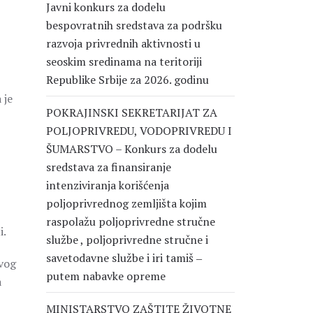
Javni konkurs za dodelu
bespovratnih sredstava za podršku
razvoja privrednih aktivnosti u
seoskim sredinama na teritoriji
Republike Srbije za 2026. godinu
 je
POKRAJINSKI SEKRETARIJAT ZA
POLJOPRIVREDU, VODOPRIVREDU I
ŠUMARSTVO – Konkurs za dodelu
sredstava za finansiranje
intenziviranja korišćenja
poljoprivrednog zemljišta kojim
raspolažu poljoprivredne stručne
i.
službe , poljoprivredne stručne i
savetodavne službe i iri tamiš ‒
ovog
putem nabavke opreme
a
MINISTARSTVO ZAŠTITE ŽIVOTNE