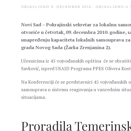
OBJAVLJENO
9. DECEMBAR 2010.
. OBJAVLJENO U
Novi Sad – Pokrajinski sekretar za lokalnu samo
otvoriće u četvrtak, 09. decembra 2010. godine, 
unapređenju kapaciteta lokalnih samouprava za r
grada Novog Sada (Žarka Zrenjanina 2).
Učesnicima iz 45 vojvođanskih opština će se obratit
Savković, ispred USAID Programa PPES Olivera Kosti
Na Konferenciji će se predstavnici 45 vojvođanskih
samouprava u sistemu reagovanja u vanrednim situa
situacijama.
Proradila Temerinsk