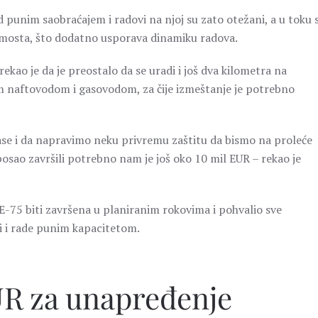
d punim saobraćajem i radovi na njoj su zato otežani, a u toku s
 mosta, što dodatno usporava dinamiku radova.
kao je da je preostalo da se uradi i još dva kilometra na
ćim naftovodom i gasovodom, za čije izmeštanje je potrebno
ase i da napravimo neku privremu zaštitu da bismo na proleće
posao završili potrebno nam je još oko 10 mil EUR – rekao je
E-75 biti završena u planiranim rokovima i pohvalio sve
ji i rade punim kapacitetom.
UR za unapređenje