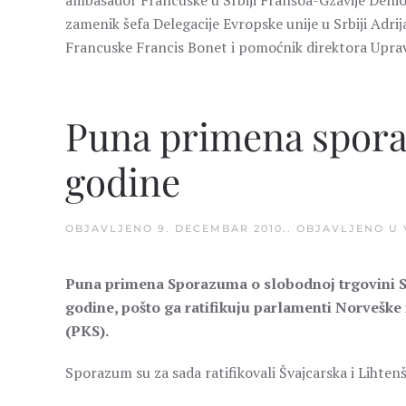
ambasador Francuske u Srbiji Fransoa-Gzavije Denio, 
zamenik šefa Delegacije Evropske unije u Srbiji Adr
Francuske Francis Bonet i pomoćnik direktora Uprave
Puna primena sporaz
godine
OBJAVLJENO
9. DECEMBAR 2010.
. OBJAVLJENO U
Puna primena Sporazuma o slobodnoj trgovini Sr
godine, pošto ga ratifikuju parlamenti Norveške 
(PKS).
Sporazum su za sada ratifikovali Švajcarska i Lihtenš