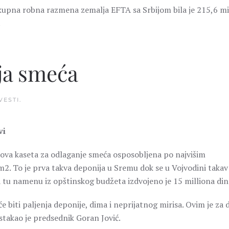
upna robna razmena zemalja EFTA sa Srbijom bila je 215,6 mi
.
ja smeća
VESTI
.
vi
 nova kaseta za odlaganje smeća osposobljena po najvišim
2. To je prva takva deponija u Sremu dok se u Vojvodini takav
a tu namenu iz opštinskog budžeta izdvojeno je 15 milliona din
e biti paljenja deponije, dima i neprijatnog mirisa. Ovim je za 
stakao je predsednik Goran Jović.