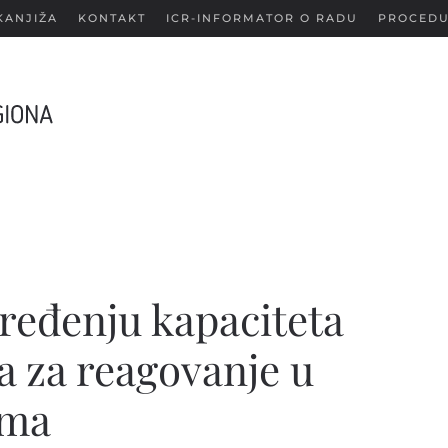
KANJIŽA
KONTAKT
ICR-INFORMATOR O RADU
PROCEDU
ređenju kapaciteta
 za reagovanje u
ama