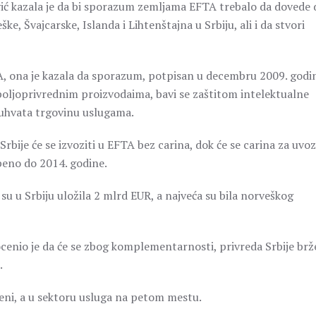
ić kazala je da bi sporazum zemljama EFTA trebalo da dovede 
e, Švajcarske, Islanda i Lihtenštajna u Srbiju, ali i da stvori
 ona je kazala da sporazum, potpisan u decembru 2009. godi
 poljoprivrednim proizvodaima, bavi se zaštitom intelektualne
buhvata trgovinu uslugama.
bije će se izvoziti u EFTA bez carina, dok će se carina za uvoz
epeno do 2014. godine.
u u Srbiju uložila 2 mlrd EUR, a najveća su bila norveškog
enio je da će se zbog komplementarnosti, privreda Srbije brž
.
eni, a u sektoru usluga na petom mestu.