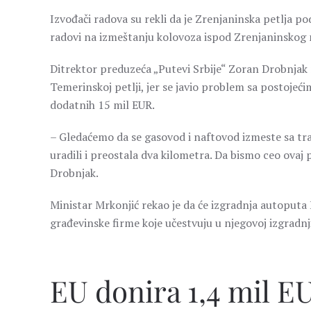
Izvođači radova su rekli da je Zrenjaninska petlja po
radovi na izmeštanju kolovoza ispod Zrenjaninskog
Ditrektor preduzeća „Putevi Srbije“ Zoran Drobnjak re
Temerinskoj petlji, jer se javio problem sa postoje
dodatnih 15 mil EUR.
– Gledaćemo da se gasovod i naftovod izmeste sa tr
uradili i preostala dva kilometra. Da bismo ceo ovaj 
Drobnjak.
Ministar Mrkonjić rekao je da će izgradnja autoputa 
građevinske firme koje učestvuju u njegovoj izgradn
EU donira 1,4 mil E