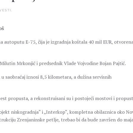
VESTI
.
oš
 autoputu E-75, čija je izgradnja koštala 40 mil EUR, otvorena
 Milutin Mrkonjić i predsednik Vlade Vojvodine Bojan Pajtić.
 saobraćaj iznosi 8,5 kilometara, a dužina servisnih
est propusta, a rekonstruisani su i postojeći mostovi i propust
ojekt niskogradnja“ i „Interkop“, kompletna obilaznica oko N
strukciju Zrenjaninske petlje, trebao bi da bude završen do maj