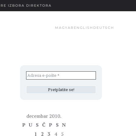
RE IZBORA DIREKTORA
MAGYAR
ENGLISH
DEUTSCH
decembar 2010.
P
U
S
Č
P
S
N
1
2
3
4
5