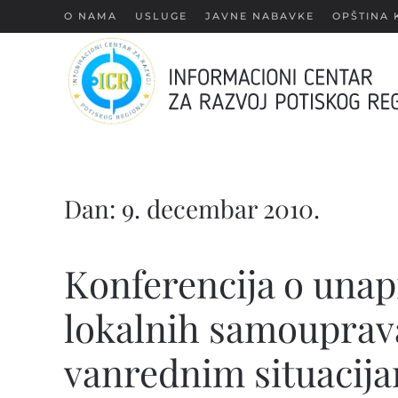
О NAMA
USLUGE
JAVNE NABAVKE
OPŠTINA 
Skip
to
main
content
Dan:
9. decembar 2010.
Konferencija o unap
lokalnih samouprava
vanrednim situacij