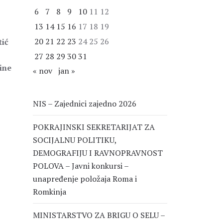
6
7
8
9
10
11
12
13
14
15
16
17
18
19
20
21
22
23
24
25
26
tić
27
28
29
30
31
ine
« nov
jan »
NIS – Zajednici zajedno 2026
POKRAJINSKI SEKRETARIJAT ZA
SOCIJALNU POLITIKU,
DEMOGRAFIJU I RAVNOPRAVNOST
POLOVA – Javni konkursi –
unapređenje položaja Roma i
Romkinja
MINISTARSTVO ZA BRIGU O SELU –