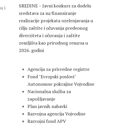
SREDINE – Javni konkurs za dodelu
u i
sredstava za su/finansiranje
realizacije projekata ozelenjavanja u
cilju zaštite i očuvanja predeonog
diverziteta i očuvanja i zaštite
zemljišta kao prirodnog resursa u
2026. godini
Agencija za privredne registre
Fond "Evropski poslovi"
Autonomne pokrajine Vojvodine
Nacionalna služba za
zapošljavanje
Plan javnih nabavki
Razvojna agencija Vojvodine
Razvojni fond APV