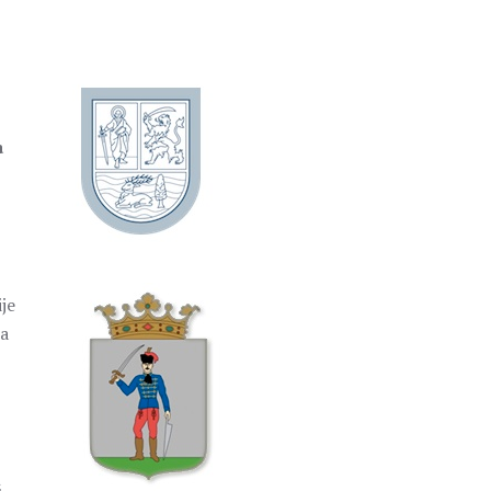
a
je
ba