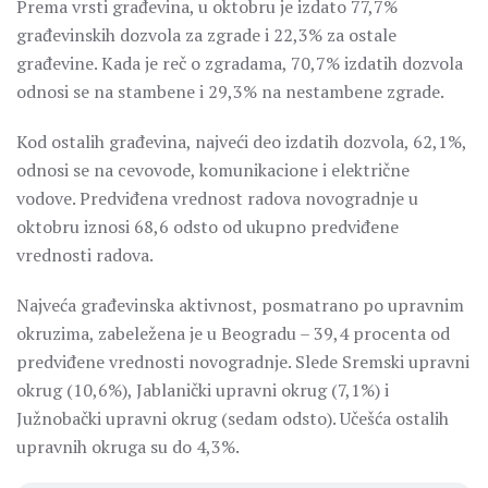
Prema vrsti građevina, u oktobru je izdato 77,7%
građevinskih dozvola za zgrade i 22,3% za ostale
građevine. Kada je reč o zgradama, 70,7% izdatih dozvola
odnosi se na stambene i 29,3% na nestambene zgrade.
Kod ostalih građevina, najveći deo izdatih dozvola, 62,1%,
odnosi se na cevovode, komunikacione i električne
vodove. Predviđena vrednost radova novogradnje u
oktobru iznosi 68,6 odsto od ukupno predviđene
vrednosti radova.
Najveća građevinska aktivnost, posmatrano po upravnim
okruzima, zabeležena je u Beogradu – 39,4 procenta od
predviđene vrednosti novogradnje. Slede Sremski upravni
okrug (10,6%), Jablanički upravni okrug (7,1%) i
Južnobački upravni okrug (sedam odsto). Učešća ostalih
upravnih okruga su do 4,3%.