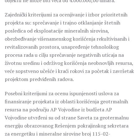
objektu ne može biti veća od 4.000.000,00 dinara.
Zajednički kriterijumi za ocenjivanje i izbor prioritetnih
projekta su: sprečavanje i trajno otklanjanje štetnih
posledica od eksploatacije mineralnih sirovina,
obezbeđivanje višenamenskog korišćenja rekultivisanih i
revitalizovanih prostora, unapređenje tehnološkog
procesa rada u cilju sprečavanje negativnih uticaja na
životnu sredinu i održivog korišćenja neobnovljih resursa,
veće sopstveno učešće i kraći rokovi za početak i završetak
projektom predviđenih radova.
Posebni kriterijumi za ocenu ispunjenosti uslova za
finansiranje projekata iz oblasti korišćenja geotrmalnih
resursa na području AP Vojvodine iz budžeta AP
Vojvodine utvrđeni su od strane Saveta za geotermalnu
energiju obrazovanog Rešenjem pokrajinskog sekretara
za energetiku i mineralne sirovine broj 115-02-