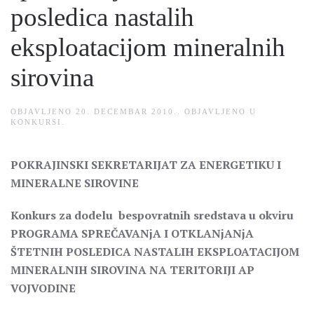
posledica nastalih
eksploatacijom mineralnih
sirovina
OBJAVLJENO
20. DECEMBAR 2010.
. OBJAVLJENO U
KONKURSI
.
POKRAJINSKI SEKRETARIJAT ZA ENERGETIKU I
MINERALNE SIROVINE
K
onkurs
za dodelu bespovratnih sredstava u okviru
PROGRAMA SPREČAVANjA I OTKLANjANjA
ŠTETNIH POSLEDICA NASTALIH EKSPLOATACIJOM
MINERALNIH SIROVINA NA TERITORIJI AP
VOJVODINE