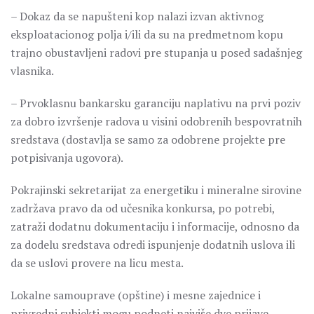
– Dokaz da se napušteni kop nalazi izvan aktivnog
eksploatacionog polja i/ili da su na predmetnom kopu
trajno obustavljeni radovi pre stupanja u posed sadašnjeg
vlasnika.
– Prvoklasnu bankarsku garanciju naplativu na prvi poziv
za dobro izvršenje radova u visini odobrenih bespovratnih
sredstava (dostavlja se samo za odobrene projekte pre
potpisivanja ugovora).
Pokrajinski sekretarijat za energetiku i mineralne sirovine
zadržava pravo da od učesnika konkursa, po potrebi,
zatraži dodatnu dokumentaciju i informacije, odnosno da
za dodelu sredstava odredi ispunjenje dodatnih uslova ili
da se uslovi provere na licu mesta.
Lokalne samouprave (opštine) i mesne zajednice i
privredni subjekti mogu podneti najviše dve prijave