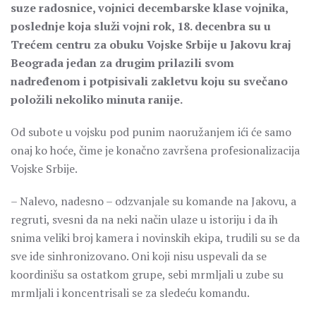
suze radosnice, vojnici decembarske klase vojnika,
poslednje koja služi vojni rok, 18. decenbra su u
Trećem centru za obuku Vojske Srbije u Jakovu kraj
Beograda jedan za drugim prilazili svom
nadređenom i potpisivali zakletvu koju su svečano
položili nekoliko minuta ranije.
Od subote u vojsku pod punim naoružanjem ići će samo
onaj ko hoće, čime je konačno završena profesionalizacija
Vojske Srbije.
– Nalevo, nadesno – odzvanjale su komande na Jakovu, a
regruti, svesni da na neki način ulaze u istoriju i da ih
snima veliki broj kamera i novinskih ekipa, trudili su se da
sve ide sinhronizovano. Oni koji nisu uspevali da se
koordinišu sa ostatkom grupe, sebi mrmljali u zube su
mrmljali i koncentrisali se za sledeću komandu.