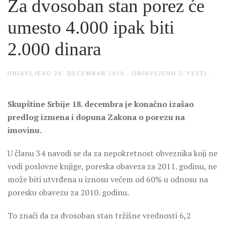
Za dvosoban stan porez će
umesto 4.000 ipak biti
2.000 dinara
OBJAVLJENO
20. DECEMBAR 2010.
. OBJAVLJENO U
VESTI
.
Skupštine Srbije 18. decembra je konačno izašao
predlog izmena i dopuna Zakona o porezu na
imovinu.
U članu 34 navodi se da za nepokretnost obveznika koji ne
vodi poslovne knjige, poreska obaveza za 2011. godinu, ne
može biti utvrđena u iznosu većem od 60% u odnosu na
poresku obavezu za 2010. godinu.
To znači da za dvosoban stan tržišne vrednosti 6,2