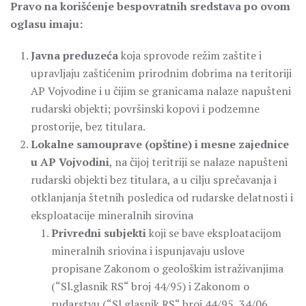
Pravo na korišćenje bespovratnih sredstava po ovom
oglasu imaju:
Javna preduzeća
koja sprovode režim zaštite i
upravljaju zaštićenim prirodnim dobrima na teritoriji
AP Vojvodine i u čijim se granicama nalaze napušteni
rudarski objekti; površinski kopovi i podzemne
prostorije, bez titulara.
Lokalne samouprave (opštine) i mesne zajednice
u AP Vojvodini
, na čijoj teritriji se nalaze napušteni
rudarski objekti bez titulara, a u cilju sprečavanja i
otklanjanja štetnih posledica od rudarske delatnosti i
eksploatacije mineralnih sirovina
Privredni subjekti
koji se bave eksploatacijom
mineralnih sriovina i ispunjavaju uslove
propisane Zakonom o geološkim istraživanjima
(“Sl.glasnik RS“ broj 44/95) i Zakonom o
rudarstvu (“Sl.glasnik RS“ broj 44/95, 34/06,