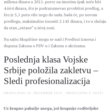
miliona dinara u 2011. porez na imovinu ipak neće biti
4.664 dinara, što je podrazumevao prvobitni predlog, a
što je 3,5 puta više nego do sada. Sada će, po novom
predlogu, maksimalno iznositi 2.143 dinara, i to u slučaju
da stan „ostane“ u istoj zoni.
Na sajtu Skupštine mogu se naći i Predlozi izmena i
dopuna Zakona o PDV-u i Zakonu o akcizama.
Poslednja klasa Vojske
Srbije položila zakletvu –
Sledi profesionalizacija
OBJAVLJENO
20. DECEMBAR 2010.
. OBJAVLJENO U
VESTI
.
Uz krupne pahulje snega, još krupnije roditeljske