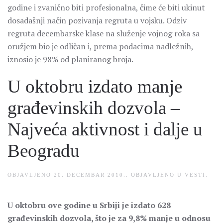
godine i zvanično biti profesionalna, čime će biti ukinut
dosadašnji način pozivanja regruta u vojsku. Odziv
regruta decembarske klase na služenje vojnog roka sa
oružjem bio je odličan i, prema podacima nadležnih,
iznosio je 98% od planiranog broja.
U oktobru izdato manje
građevinskih dozvola –
Najveća aktivnost i dalje u
Beogradu
OBJAVLJENO
20. DECEMBAR 2010.
. OBJAVLJENO U
VESTI
.
U oktobru ove godine u Srbiji je izdato 628
građevinskih dozvola, što je za 9,8% manje u odnosu