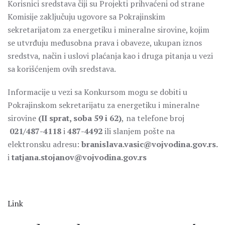
Korisnici sredstava čiji su Projekti prihvaćeni od strane
Komisije zaključuju ugovore sa Pokrajinskim
sekretarijatom za energetiku i mineralne sirovine, kojim
se utvrđuju međusobna prava i obaveze, ukupan iznos
sredstva, način i uslovi plaćanja kao i druga pitanja u vezi
sa korišćenjem ovih sredstava.
Informacije u vezi sa Konkursom mogu se dobiti u
Pokrajinskom sekretarijatu za energetiku i mineralne
sirovine
(
II
sprat, soba
59
i 62)
,
na telefone broj
021/487-4118
i
487-4492
ili slanjem pošte na
elektronsku adresu:
branislava.vasic
@vojvodina
.
gov.rs.
i
tatjana.stojanov@vojvodina.gov.rs
Link