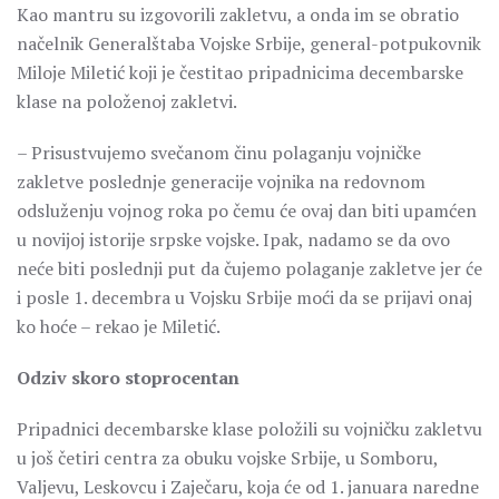
Kao mantru su izgovorili zakletvu, a onda im se obratio
načelnik Generalštaba Vojske Srbije, general-potpukovnik
Miloje Miletić koji je čestitao pripadnicima decembarske
klase na položenoj zakletvi.
– Prisustvujemo svečanom činu polaganju vojničke
zakletve poslednje generacije vojnika na redovnom
odsluženju vojnog roka po čemu će ovaj dan biti upamćen
u novijoj istorije srpske vojske. Ipak, nadamo se da ovo
neće biti poslednji put da čujemo polaganje zakletve jer će
i posle 1. decembra u Vojsku Srbije moći da se prijavi onaj
ko hoće – rekao je Miletić.
Odziv skoro stoprocentan
Pripadnici decembarske klase položili su vojničku zakletvu
u još četiri centra za obuku vojske Srbije, u Somboru,
Valjevu, Leskovcu i Zaječaru, koja će od 1. januara naredne