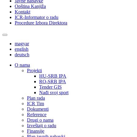
Javne nabavke
Opština Kanjiža
Kontakt
ICR-Informator o radu
Procedure Izbora Direktora
magyar
english
deutsch
О nama
Projekti
HU-SRB IPA
RO-SRB IPA
Tender GIS
Nađi svoj sport
Plan rada
ICR Tim
Dokumenti
Reference
Drugi o nama
Izveštaji o radu
Finansije
Plan javnih nabavki