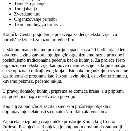
Terensko jahanje
Ture jahanja
Zvezdane ture
Organizovanje priredbi
Team building za firme…
Konjički Centar pogodan je pre svega za dečije ekskurzije , za
porodične izlete i za razne priredbe firmi.
U sklopu imanja imamo prostoriju kapaciteta za 50 ljudi koja je leti
otvorena a zimi zatvorenog tipa gde organizujemo razne priredbe i
poslužujemo tradicionalna pečenja bačke kuhinje. Za proleće i leto
organizujemo ekskurzije, kampove i manifestacije na kojima mogu
da se upoznaju običaji ovog kraja. . Isto tako organizujmo sezonalne
gastronomske programe kao što su: ,,svinjokolj, ostavljamo zimnicu,
kuvamo pekmez, pečemo rakiju,,.
U pravoj domaćoj kuhinji priprema se domaća hrana ,a u pripremi
svi posetioci mogu učestvovati po volji.
Kao cilj za budućnost zacrtali smo sebi proširenje objekta i
dopunjavanje delatnosti sa raznim šarolikim aktivnostima.
Započela je izgradnja zajedničke prostorije Konjičkog Centra
Furioso. Postojeći stari objekat je potpuno renoviran da zadovolji