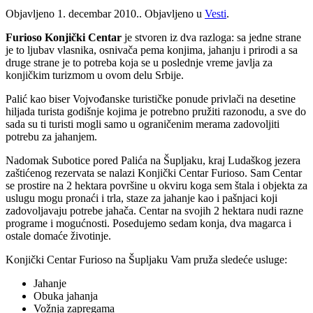
Objavljeno
1. decembar 2010.
. Objavljeno u
Vesti
.
Furio
so Konjički Centar
je stvoren iz dva razloga: sa jedne strane
je to ljubav vlasnika, osnivača pema konjima, jahanju i prirodi a sa
druge strane je to potreba koja se u poslednje vreme javlja za
konjičkim turizmom u ovom delu Srbije.
Palić kao biser Vojvođanske turističke ponude privlači na desetine
hiljada turista godišnje kojima je potrebno pružiti razonodu, a sve do
sada su ti turisti mogli samo u ograničenim merama zadovoljiti
potrebu za jahanjem.
Nadomak Subotice pored Palića na Šupljaku, kraj Ludaškog jezera
zaštićenog rezervata se nalazi Konjički Centar Furioso. Sam Centar
se prostire na 2 hektara površine u okviru koga sem štala i objekta za
uslugu mogu pronaći i trla, staze za jahanje kao i pašnjaci koji
zadovoljavaju potrebe jahača. Centar na svojih 2 hektara nudi razne
programe i mogućnosti. Posedujemo sedam konja, dva magarca i
ostale domaće životinje.
Konjički Centar Furioso na Šupljaku Vam pruža sledeće usluge:
Jahanje
Obuka jahanja
Vožnja zapregama