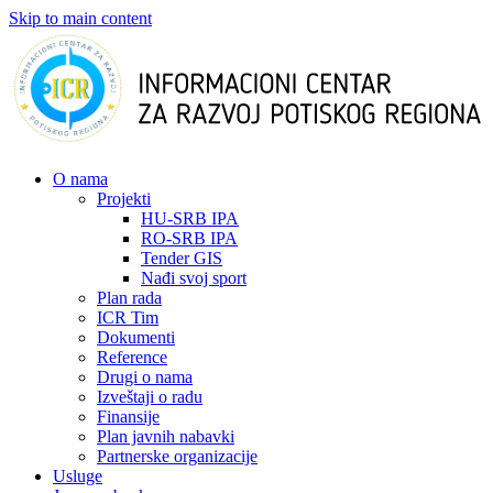
Skip to main content
О nama
Projekti
HU-SRB IPA
RO-SRB IPA
Tender GIS
Nađi svoj sport
Plan rada
ICR Tim
Dokumenti
Reference
Drugi o nama
Izveštaji o radu
Finansije
Plan javnih nabavki
Partnerske organizacije
Usluge