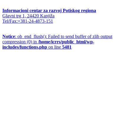
Informacioni centar za razvoj Potiskog regiona
Glavni trg 1, 24420 Kanjiža
Tel/Fax:+381-24-4873-151
Notice
: ob_end_flush(): Failed to send buffer of zlib output
compression (0) in
/home/icrrs/public_html/wp-
includes/functions.php
on line
5481