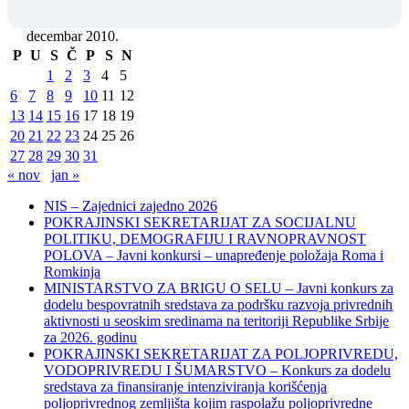
decembar 2010.
P
U
S
Č
P
S
N
1
2
3
4
5
6
7
8
9
10
11
12
13
14
15
16
17
18
19
20
21
22
23
24
25
26
27
28
29
30
31
« nov
jan »
NIS – Zajednici zajedno 2026
POKRAJINSKI SEKRETARIJAT ZA SOCIJALNU
POLITIKU, DEMOGRAFIJU I RAVNOPRAVNOST
POLOVA – Javni konkursi – unapređenje položaja Roma i
Romkinja
MINISTARSTVO ZA BRIGU O SELU – Javni konkurs za
dodelu bespovratnih sredstava za podršku razvoja privrednih
aktivnosti u seoskim sredinama na teritoriji Republike Srbije
za 2026. godinu
POKRAJINSKI SEKRETARIJAT ZA POLJOPRIVREDU,
VODOPRIVREDU I ŠUMARSTVO – Konkurs za dodelu
sredstava za finansiranje intenziviranja korišćenja
poljoprivrednog zemljišta kojim raspolažu poljoprivredne