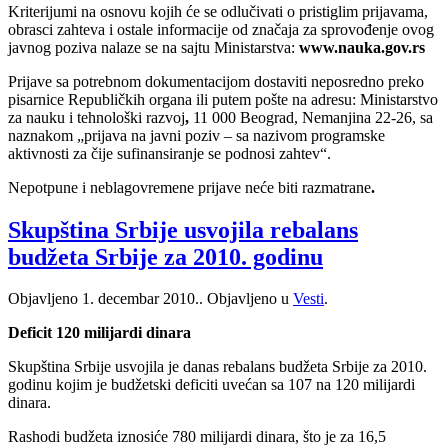
Kriterijumi na osnovu kojih će se odlučivati o pristiglim prijavama,
obrasci zahteva i ostale informacije od značaja za sprovođenje ovog
javnog poziva nalaze se na sajtu Ministarstva:
www.nauka.gov.rs
Prijave sa potrebnom dokumentacijom dostaviti neposredno preko
pisarnice Republičkih organa ili putem pošte na adresu: Ministarstvo
za nauku i tehnološki razvoj
,
11 000 Beograd, Nemanjina 22-26, sa
naznakom „prijava na javni poziv – sa nazivom programske
aktivnosti za čije sufinansiranje se podnosi zahtev“.
Nepotpune i neblagovremene prijave neće biti razmatrane
.
Skupština Srbije usvojila rebalans
budžeta Srbije za 2010. godinu
Objavljeno
1. decembar 2010.
. Objavljeno u
Vesti
.
Deficit 120 milijardi dinara
Skupština Srbije usvojila je danas rebalans budžeta Srbije za 2010.
godinu kojim je budžetski deficiti uvećan sa 107 na 120 milijardi
dinara.
Rashodi budžeta iznosiće 780 milijardi dinara, što je za 16,5