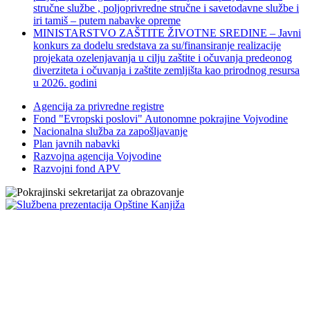
stručne službe , poljoprivredne stručne i savetodavne službe i
iri tamiš ‒ putem nabavke opreme
MINISTARSTVO ZAŠTITE ŽIVOTNE SREDINE – Javni
konkurs za dodelu sredstava za su/finansiranje realizacije
projekata ozelenjavanja u cilju zaštite i očuvanja predeonog
diverziteta i očuvanja i zaštite zemljišta kao prirodnog resursa
u 2026. godini
Agencija za privredne registre
Fond "Evropski poslovi" Autonomne pokrajine Vojvodine
Nacionalna služba za zapošljavanje
Plan javnih nabavki
Razvojna agencija Vojvodine
Razvojni fond APV