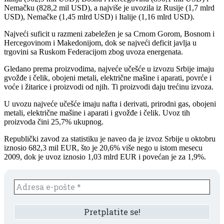
Nemačku (828,2 mil USD), a najviše je uvozila iz Rusije (1,7 mlrd
USD), Nemačke (1,45 mlrd USD) i Italije (1,16 mlrd USD).
Najveći suficit u razmeni zabeležen je sa Crnom Gorom, Bosnom i
Hercegovinom i Makedonijom, dok se najveći deficit javlja u
trgovini sa Ruskom Federacijom zbog uvoza energenata.
Gledano prema proizvodima, najveće učešće u izvozu Srbije imaju
gvožđe i čelik, obojeni metali, električne mašine i aparati, povrće i
voće i žitarice i proizvodi od njih. Ti proizvodi daju trećinu izvoza.
U uvozu najveće učešće imaju nafta i derivati, prirodni gas, obojeni
metali, električne mašine i aparati i gvožđe i čelik. Uvoz tih
proizvoda čini 25,7% ukupnog.
Republički zavod za statistiku je naveo da je izvoz Srbije u oktobru
iznosio 682,3 mil EUR, što je 20,6% više nego u istom mesecu
2009, dok je uvoz iznosio 1,03 mlrd EUR i povećan je za 1,9%.