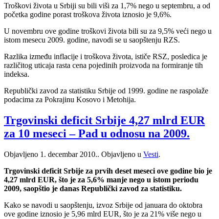
Troškovi života u Srbiji su bili viši za 1,7% nego u septembru, a od
početka godine porast troškova života iznosio je 9,6%.
U novembru ove godine troškovi života bili su za 9,5% veći nego u
istom mesecu 2009. godine, navodi se u saopštenju RZS.
Razlika između inflacije i troškova života, ističe RSZ, posledica je
različitog uticaja rasta cena pojedinih proizvoda na formiranje tih
indeksa.
Republički zavod za statistiku Srbije od 1999. godine ne raspolaže
podacima za Pokrajinu Kosovo i Metohija.
Trgovinski deficit Srbije 4,27 mlrd EUR
za 10 meseci – Pad u odnosu na 2009.
Objavljeno
1. decembar 2010.
. Objavljeno u
Vesti
.
Trgovinski deficit Srbije za prvih deset meseci ove godine bio je
4,27 mlrd EUR, što je za 5,6% manje nego u istom periodu
2009, saopštio je danas Republički zavod za statistiku.
Kako se navodi u saopštenju, izvoz Srbije od januara do oktobra
ove godine iznosio je 5,96 mlrd EUR, što je za 21% više nego u