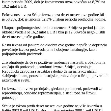
istom periodu 2009, dok je istovremeno uvoz povećan za 8,2% na
10,2 mlrd EUR.
Pokrivenost uvoza Srbije izvozom za deset meseci ove godine bila
je 58,2%, dok je iznosila 52,3% u istom periodu prethodne godine.
Ukupna spoljnotrgovinska robna razmena Srbije za period januar-
oktobar vredela je 16,2 mlrd EUR i bila je 12,6%veća nego u istih
deset meseci prošle godine.
Rastu izvoza od januara do oktobra ove godine najviše je doprinelo
povećanje izvoza proizvoda crne i obojene metalurgije, kao i
poljoprivrednih proizvoda.
„To ohrabruje da će se pozitivne tendencije nastaviti, s obzirom na
značaju tih proizvoda u strukturi izvoza Srbije“, ocenio je
Republički zavod za stastistiku i dodao da su na izvoz uticali
slabljenje dinara, porast industrijske proizvodnje u Srbiji i privrednih
aktivnosti u svetu.
I u izvozu i u uvozu prednjače, gledano po nameni, proizvodi za
reprodukciju, odnosno repromaterijali, a sledi roba za široku
potrošnju.
Srbija je tokom prvih deset meseci ove godine najviše izvozila u
Italiju (902,9 mil USD), Bosnu i Hercegovinu (890,1 mil USD) i