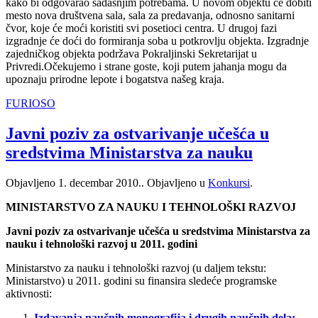
kako bi odgovarao sadašnjim potrebama. U novom objektu će dobiti
mesto nova društvena sala, sala za predavanja, odnosno sanitarni
čvor, koje će moći koristiti svi posetioci centra. U drugoj fazi
izgradnje će doći do formiranja soba u potkrovlju objekta. Izgradnje
zajedničkog objekta podržava Pokraljinski Sekretarijat u
Privredi.Očekujemo i strane goste, koji putem jahanja mogu da
upoznaju prirodne lepote i bogatstva našeg kraja.
FURIOSO
Javni poziv za ostvarivanje učešća u
sredstvima Ministarstva za nauku
Objavljeno
1. decembar 2010.
. Objavljeno u
Konkursi
.
MINISTARSTVO ZA NAUKU I TEHNOLOŠKI RAZVOJ
Javni poziv za ostvarivanje učešća u sredstvima
Ministarstva za
nauku i tehnološki razvoj
u 2011. godini
Ministarstvo za nauku i tehnološki razvoj (u daljem tekstu:
Ministarstvo) u 2011. godini su finansira sledeće programske
aktivnosti:
Izdavanja naučnih monografija i drugih naučnih dela;