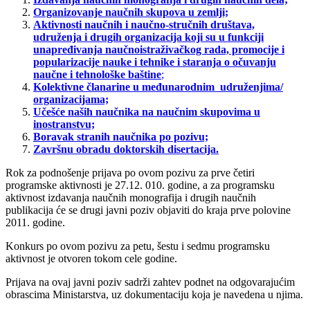
Organizovanje naučnih skupova u zemlji;
Aktivnosti naučnih i naučno-stručnih društava,
udruženja i drugih organizacija koji su u funkciji
unapređivanja naučnoistraživačkog rada, promocije i
popularizacije nauke i tehnike i staranja o očuvanju
naučne i tehnološke baštine
;
Kolektivne članarine u međunarodnim udruženjima/
organizacijama;
Učešće naših naučnika na naučnim skupovima u
inostranstvu;
Boravak stranih naučnika po pozivu;
Završnu obradu doktorskih disertacija.
Rok za podnošenje prijava po ovom pozivu za prve četiri
programske aktivnosti je 27.12. 010. godine, a za programsku
aktivnost
izdavanja naučnih monografija i drugih naučnih
publikacija će se drugi javni poziv objaviti do kraja prve polovine
2011. godine.
Konkurs po ovom pozivu za petu, šestu i sedmu programsku
aktivnost je otvoren tokom cele godine.
Prijava na ovaj javni poziv sadrži zahtev podnet na odgovarajućim
obrascima Ministarstva, uz dokumentaciju koja je navedena u njima.