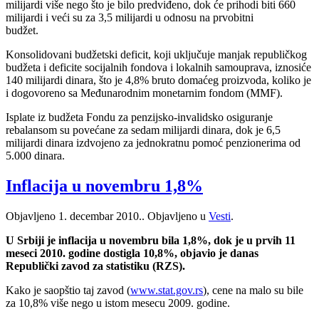
milijardi više nego što je bilo predviđeno, dok će prihodi biti 660
milijardi i veći su za 3,5 milijardi u odnosu na prvobitni
budžet.
Konsolidovani budžetski deficit, koji uključuje manjak republičkog
budžeta i deficite socijalnih fondova i lokalnih samouprava, iznosiće
140 milijardi dinara, što je 4,8% bruto domaćeg proizvoda, koliko je
i dogovoreno sa Međunarodnim monetarnim fondom (MMF).
Isplate iz budžeta Fondu za penzijsko-invalidsko osiguranje
rebalansom su povećane za sedam milijardi dinara, dok je 6,5
milijardi dinara izdvojeno za jednokratnu pomoć penzionerima od
5.000 dinara.
Inflacija u novembru 1,8%
Objavljeno
1. decembar 2010.
. Objavljeno u
Vesti
.
U Srbiji je inflacija u novembru bila 1,8%, dok je u prvih 11
meseci 2010. godine dostigla 10,8%, objavio je danas
Republički zavod za statistiku (RZS).
Kako je saopštio taj zavod (
www.stat.gov.rs
), cene na malo su bile
za 10,8% više nego u istom mesecu 2009. godine.