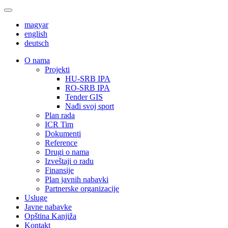
magyar
english
deutsch
О nama
Projekti
HU-SRB IPA
RO-SRB IPA
Tender GIS
Nađi svoj sport
Plan rada
ICR Tim
Dokumenti
Reference
Drugi o nama
Izveštaji o radu
Finansije
Plan javnih nabavki
Partnerske organizacije
Usluge
Javne nabavke
Opština Kanjiža
Kontakt