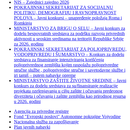
NIS – Zajednici zajedno 2026
POKRAJINSKI SEKRETARIJAT ZA SOCIJALNU
POLITIKU, DEMOGRAFIJU I RAVNOPRAVNOST
POLOVA – Javni konkursi – unapređenje položaja Roma i
Romkinja
MINISTARSTVO ZA BRIGU O SELU – Javni konkurs za
dodelu bespovratnih sredstava za podršku razvoja privrednih
aktivnosti u seoskim sredinama na teritoriji Republike Srbije
za 2026. godinu
POKRAJINSKI SEKRETARIJAT ZA POLJOPRIVREDU,
VODOPRIVREDU I ŠUMARSTVO – Konkurs za dodelu
sredstava za finansiranje intenziviranja korišćenja
poljoprivrednog zemljišta kojim raspolažu poljoprivredne
stručne službe , poljoprivredne stručne i savetodavne službe i
iri tamiš ‒ putem nabavke opreme
MINISTARSTVO ZAŠTITE ŽIVOTNE SREDINE – Javni
konkurs za dodelu sredstava za su/finansiranje realizacije
projekata ozelenjavanja u cilju zaštite i očuvanja predeonog
diverziteta i očuvanja i zaštite zemljišta kao prirodnog resursa
u 2026. godini
Agencija za privredne registre
Fond "Evropski poslovi" Autonomne pokrajine Vojvodine
Nacionalna služba za zapošljavanje
Plan javnih nabavki