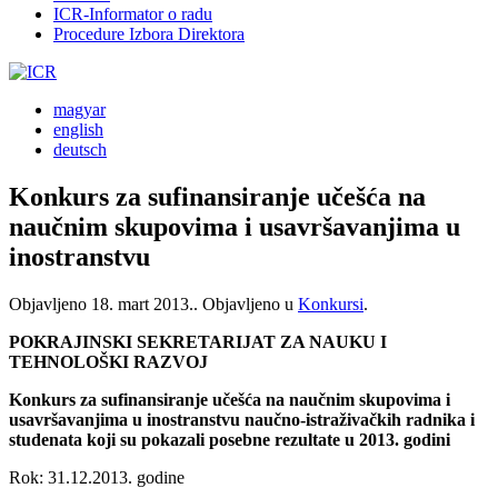
ICR-Informator o radu
Procedure Izbora Direktora
magyar
english
deutsch
Konkurs za sufinansiranje učešća na
naučnim skupovima i usavršavanjima u
inostranstvu
Objavljeno
18. mart 2013.
. Objavljeno u
Konkursi
.
POKRAJINSKI SEKRETARIJAT ZA NAUKU I
TEHNOLOŠKI RAZVOJ
Konkurs za sufinansiranje učešća na naučnim skupovima i
usavršavanjima u inostranstvu naučno-istraživačkih radnika i
studenata koji su pokazali posebne rezultate u 2013. godini
Rok: 31.12.2013. godine