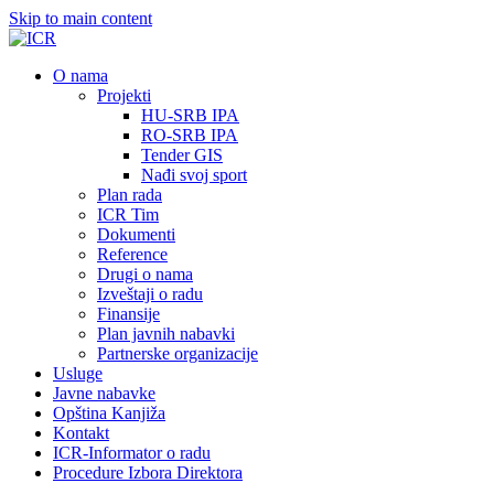
Skip to main content
О nama
Projekti
HU-SRB IPA
RO-SRB IPA
Tender GIS
Nađi svoj sport
Plan rada
ICR Tim
Dokumenti
Reference
Drugi o nama
Izveštaji o radu
Finansije
Plan javnih nabavki
Partnerske organizacije
Usluge
Javne nabavke
Opština Kanjiža
Kontakt
ICR-Informator o radu
Procedure Izbora Direktora