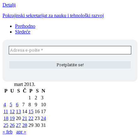
Detalji
Pokrajinski sekretarijat za nauku i tehnološki razvoj
Prethodno
Sledeće
mart 2013.
P
U
S
Č
P
S
N
1
2
3
4
5
6
7
8
9
10
11
12
13
14
15
16
17
18
19
20
21
22
23
24
25
26
27
28
29
30
31
« feb
apr »