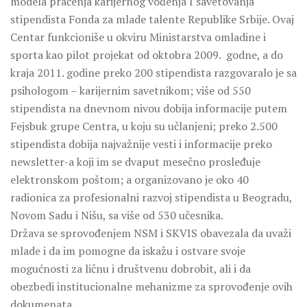
modela praćenja karijernog vođenja I savetovanja
stipendista Fonda za mlade talente Republike Srbije. Ovaj
Centar funkcioniše u okviru Ministarstva omladine i
sporta kao pilot projekat od oktobra 2009. godne, a do
kraja 2011. godine preko 200 stipendista razgovaralo je sa
psihologom – karijernim savetnikom; više od 550
stipendista na dnevnom nivou dobija informacije putem
Fejsbuk grupe Centra, u koju su učlanjeni; preko 2.500
stipendista dobija najvažnije vesti i informacije preko
newsletter-a koji im se dvaput mesečno prosleđuje
elektronskom poštom; a organizovano je oko 40
radionica za profesionalni razvoj stipendista u Beogradu,
Novom Sadu i Nišu, sa više od 530 učesnika.
Država se sprovođenjem NSM i SKVIS obavezala da uvaži
mlade i da im pomogne da iskažu i ostvare svoje
mogućnosti za ličnu i društvenu dobrobit, ali i da
obezbedi institucionalne mehanizme za sprovođenje ovih
dokumenata.