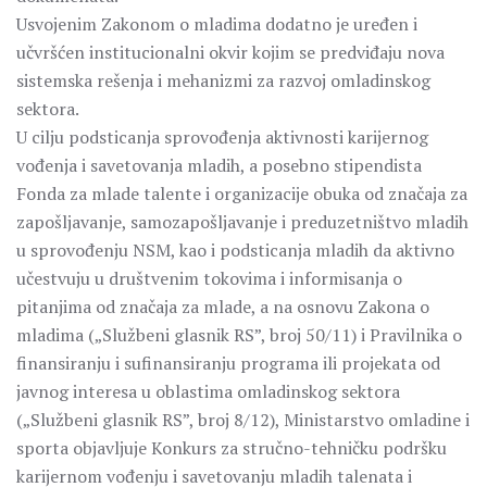
Usvojenim Zakonom o mladima dodatno je uređen i
učvršćen institucionalni okvir kojim se predviđaju nova
sistemska rešenja i mehanizmi za razvoj omladinskog
sektora.
U cilju podsticanja sprovođenja aktivnosti karijernog
vođenja i savetovanja mladih, a posebno stipendista
Fonda za mlade talente i organizacije obuka od značaja za
zapošljavanje, samozapošljavanje i preduzetništvo mladih
u sprovođenju NSM, kao i podsticanja mladih da aktivno
učestvuju u društvenim tokovima i informisanja o
pitanjima od značaja za mlade, a na osnovu Zakona o
mladima („Službeni glasnik RS”, broj 50/11) i Pravilnika o
finansiranju i sufinansiranju programa ili projekata od
javnog interesa u oblastima omladinskog sektora
(„Službeni glasnik RS”, broj 8/12), Ministarstvo omladine i
sporta objavljuje Konkurs za stručno-tehničku podršku
karijernom vođenju i savetovanju mladih talenata i