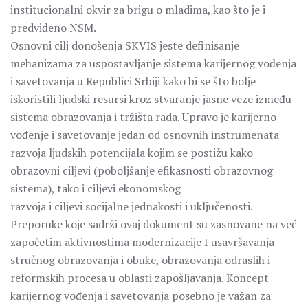
institucionalni okvir za brigu o mladima, kao što je i
predviđeno NSM.
Osnovni cilj donošenja SKVIS jeste definisanje
mehanizama za uspostavljanje sistema karijernog vođenja
i savetovanja u Republici Srbiji kako bi se što bolje
iskoristili ljudski resursi kroz stvaranje jasne veze između
sistema obrazovanja i tržišta rada. Upravo je karijerno
vođenje i savetovanje jedan od osnovnih instrumenata
razvoja ljudskih potencijala kojim se postižu kako
obrazovni ciljevi (poboljšanje efikasnosti obrazovnog
sistema), tako i ciljevi ekonomskog
razvoja i ciljevi socijalne jednakosti i uključenosti.
Preporuke koje sadrži ovaj dokument su zasnovane na već
započetim aktivnostima modernizacije I usavršavanja
stručnog obrazovanja i obuke, obrazovanja odraslih i
reformskih procesa u oblasti zapošljavanja. Koncept
karijernog vođenja i savetovanja posebno je važan za