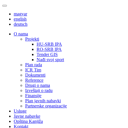
magyar
english
deutsch
О nama
Projekti
HU-SRB IPA
RO-SRB IPA
Tender GIS
Nađi svoj sport
Plan rada
ICR Tim
Dokumenti
Reference
Drugi o nama
Izveštaji o radu
Finansije
Plan javnih nabavki
Partnerske organizacije
Usluge
Javne nabavke
Opština Kanjiža
Kontakt