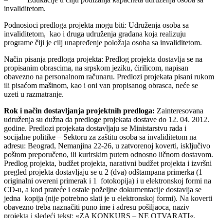
invaliditetom.
Podnosioci predloga projekta mogu biti: Udruženja osoba sa
invaliditetom, kao i druga udruženja građana koja realizuju
programe čiji je cilj unapređenje položaja osoba sa invaliditetom.
Način pisanja predloga projekta: Predlog projekta dostavlja se na
propisanim obrascima, na srpskom jeziku, ćirilicom, napisan
obavezno na personalnom računaru. Predlozi projekata pisani rukom
ili pisaćom mašinom, kao i oni van propisanog obrasca, neće se
uzeti u razmatranje.
Rok i način dostavljanja projektnih predloga:
Zainteresovana
udruženja su dužna da predloge projekata dostave do 12. 04. 2012.
godine. Predlozi projekata dostavljaju se Ministarstvu rada i
socijalne politike – Sektoru za zaštitu osoba sa invaliditetom na
adresu: Beograd, Nemanjina 22-26, u zatvorenoj koverti, isključivo
poštom preporučeno, ili kurirskim putem odnosno ličnom dostavom.
Predlog projekta, budžet projekta, narativni budžet projekta i izvršni
pregled projekta dostavljaju se u 2 (dva) odštampana primerka (1
originalni overeni primerak i 1 fotokopija) i u elektronskoj formi na
CD-u, a kod prateće i ostale poželjne dokumentacije dostavlja se
jedna kopija (nije potrebno slati je u elektronskoj formi). Na koverti
obavezno treba naznačiti puno ime i adresu pošiljaoca, naziv
projekta i sledeći tekst: «ZA KONKURS – NE OTVARATI«.