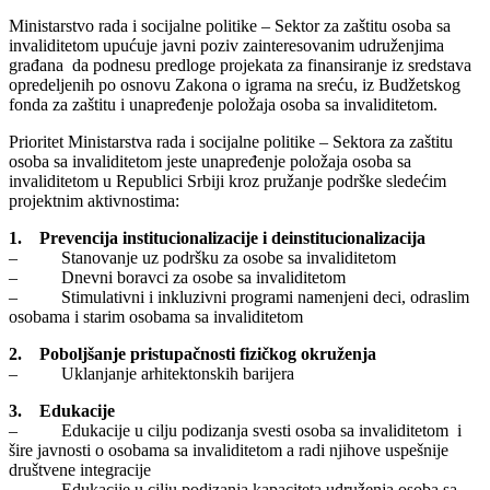
Ministarstvo rada i socijalne politike – Sektor za zaštitu osoba sa
invaliditetom upućuje javni poziv zainteresovanim udruženjima
građana da podnesu predloge projekata za finansiranje iz sredstava
opredeljenih po osnovu Zakona o igrama na sreću, iz Budžetskog
fonda za zaštitu i unapređenje položaja osoba sa invaliditetom.
Prioritet Ministarstva rada i socijalne politike – Sektora za zaštitu
osoba sa invaliditetom jeste unapređenje položaja osoba sa
invaliditetom u Republici Srbiji kroz pružanje podrške sledećim
projektnim aktivnostima:
1. Prevencija institucionalizacije i deinstitucionalizacija
– Stanovanje uz podršku za osobe sa invaliditetom
– Dnevni boravci za osobe sa invaliditetom
– Stimulativni i inkluzivni programi namenjeni deci, odraslim
osobama i starim osobama sa invaliditetom
2. Poboljšanje pristupačnosti fizičkog okruženja
– Uklanjanje arhitektonskih barijera
3. Edukacije
– Edukacije u cilju podizanja svesti osoba sa invaliditetom i
šire javnosti o osobama sa invaliditetom a radi njihove uspešnije
društvene integracije
– Edukacije u cilju podizanja kapaciteta udruženja osoba sa