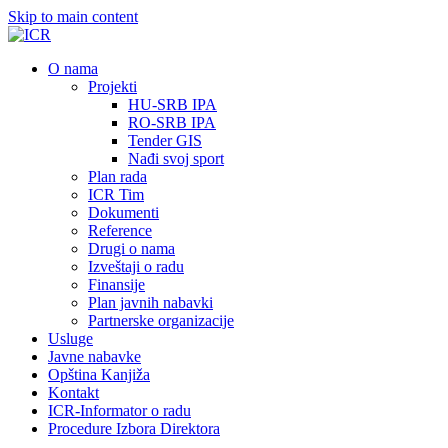
Skip to main content
О nama
Projekti
HU-SRB IPA
RO-SRB IPA
Tender GIS
Nađi svoj sport
Plan rada
ICR Tim
Dokumenti
Reference
Drugi o nama
Izveštaji o radu
Finansije
Plan javnih nabavki
Partnerske organizacije
Usluge
Javne nabavke
Opština Kanjiža
Kontakt
ICR-Informator o radu
Procedure Izbora Direktora