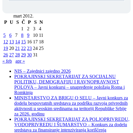
mart 2012.
P
U
S
Č
P
S
N
1
2
3
4
5
6
7
8
9
10
11
12
13
14
15
16
17
18
19
20
21
22
23
24
25
26
27
28
29
30
31
« feb
apr »
NIS – Zajednici zajedno 2026
POKRAJINSKI SEKRETARIJAT ZA SOCIJALNU
POLITIKU, DEMOGRAFIJU I RAVNOPRAVNOST
POLOVA – Javni konkursi – unapređenje položaja Roma i
Romkinja
MINISTARSTVO ZA BRIGU O SELU – Javni konkurs za
dodelu bespovratnih sredstava za podršku razvoja privrednih
aktivnosti u seoskim sredinama na teritoriji Republike Srbije
za 2026. godinu
POKRAJINSKI SEKRETARIJAT ZA POLJOPRIVREDU,
VODOPRIVREDU I ŠUMARSTVO – Konkurs za dodelu
sredstava za finansiranje intenziviranja korišćenja