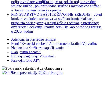
poljoprivrednog zemljišta kojim raspolažu poljoprivredne
stručne službe , poljoprivredne stručne i savetodavne službe i
iri tamiš ‒ putem nabavke opreme
MINISTARSTVO ZAŠTITE ŽIVOTNE SREDINE – Javni
konkurs za dodelu sredstava za su/finansiranje realizacije
projekata ozelenjavanja u cilju zaštite i očuvanja predeonog
diverziteta i očuvanja i zaštite zemljišta kao prirodnog resursa
u 2026. godini
Agencija za privredne registre
Fond "Evropski poslovi" Autonomne pokrajine Vojvodine
Nacionalna služba za zapošljavanje
Plan javnih nabavki
Razvojna agencija Vojvodine
Razvojni fond APV