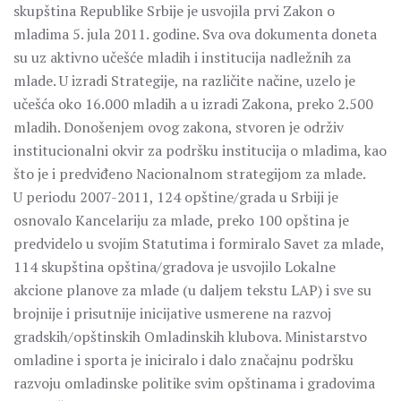
skupština Republike Srbije je usvojila prvi Zakon o
mladima 5. jula 2011. godine. Sva ova dokumenta doneta
su uz aktivno učešće mladih i institucija nadležnih za
mlade. U izradi Strategije, na različite načine, uzelo je
učešća oko 16.000 mladih a u izradi Zakona, preko 2.500
mladih. Donošenjem ovog zakona, stvoren je održiv
institucionalni okvir za podršku institucija o mladima, kao
što je i predviđeno Nacionalnom strategijom za mlade.
U periodu 2007-2011, 124 opštine/grada u Srbiji je
osnovalo Kancelariju za mlade, preko 100 opština je
predvidelo u svojim Statutima i formiralo Savet za mlade,
114 skupština opština/gradova je usvojilo Lokalne
akcione planove za mlade (u daljem tekstu LAP) i sve su
brojnije i prisutnije inicijative usmerene na razvoj
gradskih/opštinskih Omladinskih klubova. Ministarstvo
omladine i sporta je iniciralo i dalo značajnu podršku
razvoju omladinske politike svim opštinama i gradovima