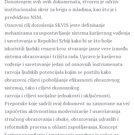
Donošenjem svih ovih dokumenata, stvoren je održiv
institucionalni okvir za brigu o mladima, kao što je i
predviđeno NSM.
Osnovni cilj donošenja SKVIS jeste definisanje
mehanizama za uspostavljanje sistema karijernog vođenja
i savetovanja u Republici Srbiji kako bi se što bolje
iskoristili ljudski resursi kroz stvaranje jasne veze između
sistema obrazovanja i tržišta rada. Upravo je karijerno
vođenje i savetovanje jedan od osnovnih instrumenata
razvoja ljudskih potencijala kojim se postižu kako
obrazovni ciljevi (poboljšanje efikasnosti obrazovnog
sistema), tako i ciljevi ekonomskog
razvoja i ciljevi socijalne jednakosti i uključenosti.
Preporuke koje sadrži ovaj dokument su zasnovane na već
započetim aktivnostima modernizacije I usavršavanja
stručnog obrazovanja i obuke, obrazovanja odraslih i
reformskih procesa u oblasti zapošljavanja. Koncept
karijernog vođenja i savetovanja posebno je važan za