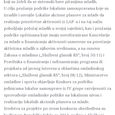
koji su želeli da se sistemski bave pitanjima mladih.
U cilju pružanja podrške lokalnim samoupravama koje su
izradile i usvojile Lokalne akcione planove za mlade da
realizuju prioritetne aktivnosti iz LAP-a i na taj način
poboljšaju položaj mladih u svojoj zajednici, kao i pružanja
podrške opštinama koje imaju novoformirane Kancelarije
za mlade u finansiranju aktivnosti usmerene na povećanje
aktivizma mladih u njihovim sredinama, a na osnovu
Zakona o mladima („Službeni glasnik RS”, broj 50/11) i
Pravilnika o finansiranju i sufinansiranju programa ili
projekata od javnog interesa u oblastima omladinskog
sektora („Službeni glasnik RS”, broj 08/12), Ministarstvo
omladine i sporta objavljuje Konkurs za podršku
jedinicama lokalne samouprave iz IV grupe razvijenosti za
sprovođenje omladinske politike na lokalnom nivou i
realizaciju lokalnih akcionih planova za mlade.
Sredstva za projekte po ovom konkursu obezbeđena su