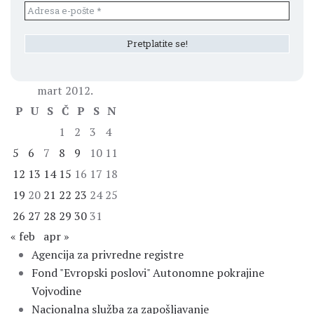
mart 2012.
P
U
S
Č
P
S
N
1
2
3
4
5
6
7
8
9
10
11
12
13
14
15
16
17
18
19
20
21
22
23
24
25
26
27
28
29
30
31
« feb
apr »
Agencija za privredne registre
Fond "Evropski poslovi" Autonomne pokrajine
Vojvodine
Nacionalna služba za zapošljavanje