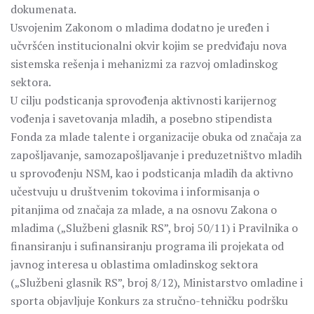
dokumenata.
Usvojenim Zakonom o mladima dodatno je uređen i
učvršćen institucionalni okvir kojim se predviđaju nova
sistemska rešenja i mehanizmi za razvoj omladinskog
sektora.
U cilju podsticanja sprovođenja aktivnosti karijernog
vođenja i savetovanja mladih, a posebno stipendista
Fonda za mlade talente i organizacije obuka od značaja za
zapošljavanje, samozapošljavanje i preduzetništvo mladih
u sprovođenju NSM, kao i podsticanja mladih da aktivno
učestvuju u društvenim tokovima i informisanja o
pitanjima od značaja za mlade, a na osnovu Zakona o
mladima („Službeni glasnik RS”, broj 50/11) i Pravilnika o
finansiranju i sufinansiranju programa ili projekata od
javnog interesa u oblastima omladinskog sektora
(„Službeni glasnik RS”, broj 8/12), Ministarstvo omladine i
sporta objavljuje Konkurs za stručno-tehničku podršku