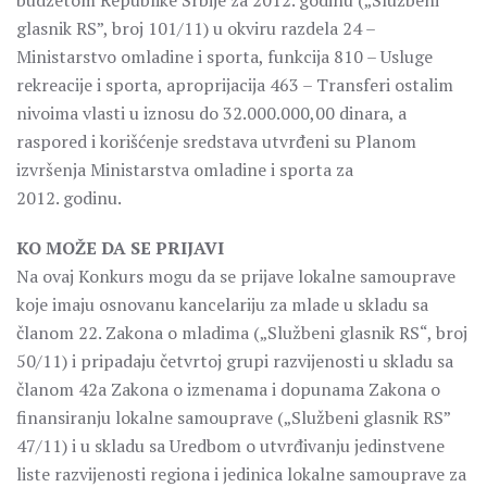
budžetom Republike Srbije za 2012. godinu („Službeni
glasnik RS”, broj 101/11) u okviru razdela 24 –
Ministarstvo omladine i sporta, funkcija 810 – Usluge
rekreacije i sporta, aproprijacija 463 – Transferi ostalim
nivoima vlasti u iznosu do 32.000.000,00 dinara, a
raspored i korišćenje sredstava utvrđeni su Planom
izvršenja Ministarstva omladine i sporta za
2012. godinu.
KO MOŽE DA SE PRIJAVI
Na ovaj Konkurs mogu da se prijave lokalne samouprave
koje imaju osnovanu kancelariju za mlade u skladu sa
članom 22. Zakona o mladima („Službeni glasnik RS“, broj
50/11) i pripadaju četvrtoj grupi razvijenosti u skladu sa
članom 42a Zakona o izmenama i dopunama Zakona o
finansiranju lokalne samouprave („Službeni glasnik RS”
47/11) i u skladu sa Uredbom o utvrđivanju jedinstvene
liste razvijenosti regiona i jedinica lokalne samouprave za