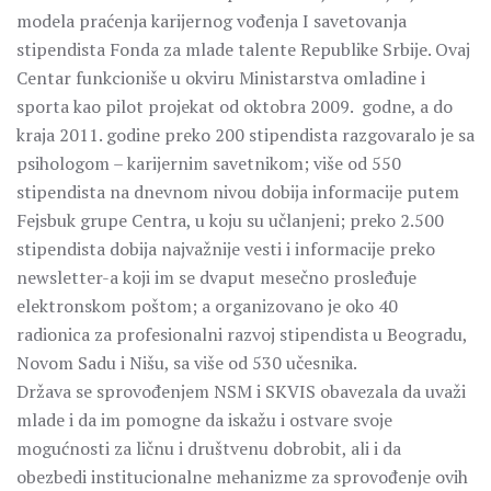
modela praćenja karijernog vođenja I savetovanja
stipendista Fonda za mlade talente Republike Srbije. Ovaj
Centar funkcioniše u okviru Ministarstva omladine i
sporta kao pilot projekat od oktobra 2009. godne, a do
kraja 2011. godine preko 200 stipendista razgovaralo je sa
psihologom – karijernim savetnikom; više od 550
stipendista na dnevnom nivou dobija informacije putem
Fejsbuk grupe Centra, u koju su učlanjeni; preko 2.500
stipendista dobija najvažnije vesti i informacije preko
newsletter-a koji im se dvaput mesečno prosleđuje
elektronskom poštom; a organizovano je oko 40
radionica za profesionalni razvoj stipendista u Beogradu,
Novom Sadu i Nišu, sa više od 530 učesnika.
Država se sprovođenjem NSM i SKVIS obavezala da uvaži
mlade i da im pomogne da iskažu i ostvare svoje
mogućnosti za ličnu i društvenu dobrobit, ali i da
obezbedi institucionalne mehanizme za sprovođenje ovih