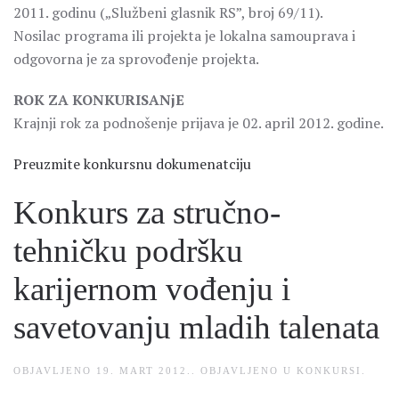
2011. godinu („Službeni glasnik RS”, broj 69/11).
Nosilac programa ili projekta je lokalna samouprava i
odgovorna je za sprovođenje projekta.
ROK ZA KONKURISANjE
Krajnji rok za podnošenje prijava je 02. april 2012. godine.
Preuzmite konkursnu dokumenatciju
Konkurs za stručno-
tehničku podršku
karijernom vođenju i
savetovanju mladih talenata
OBJAVLJENO
19. MART 2012.
. OBJAVLJENO U
KONKURSI
.