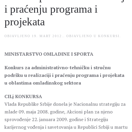
i praćenju programa i
projekata
OBJAVLJENO
19. MART 2012.
. OBJAVLJENO U
KONKURSI
.
MINISTARSTVO OMLADINE I SPORTA
Konkurs za administrativno-tehničku i stručnu
podršku u realizaciji i praćenju programa i projekata
u oblastima omladinskog sektora
CILj KONKURSA
Vlada Republike Srbije donela je Nacionalnu strategiju za
mlade 09. maja 2008. godine, Akcioni plan za njeno
sprovođenje 22. januara 2009. godine i Strategiju
karijernog vođenja i savetovanja u Republici Srbiji u martu