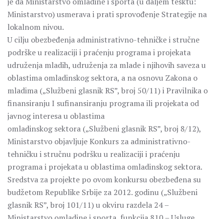
je da Ministarstvo omladine i sporta (u daljem tesktu:
Ministarstvo) usmerava i prati sprovođenje Strategije na
lokalnom nivou.
U cilju obezbeđenja administrativno-tehničke i stručne
podrške u realizaciji i praćenju programa i projekata
udruženja mladih, udruženja za mlade i njihovih saveza u
oblastima omladinskog sektora, a na osnovu Zakona o
mladima („Službeni glasnik RS”, broj 50/11) i Pravilnika o
finansiranju I sufinansiranju programa ili projekata od
javnog interesa u oblastima
omladinskog sektora („Službeni glasnik RS”, broj 8/12),
Ministarstvo objavljuje Konkurs za administrativno-
tehničku i stručnu podršku u realizaciji i praćenju
programa i projekata u oblastima omladinskog sektora.
Sredstva za projekte po ovom konkursu obezbeđena su
budžetom Republike Srbije za 2012. godinu („Službeni
glasnik RS”, broj 101/11) u okviru razdela 24 –
Ministarstvo omladine i sporta, funkcija 810 – Usluge