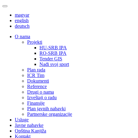
magyar
english
deutsch
О nama
Projekti
HU-SRB IPA
RO-SRB IPA
Tender GIS
Nađi svoj sport
Plan rada
ICR Tim
Dokumenti
Reference
Drugi o nama
Izveštaji o radu
Finansije
Plan javnih nabavki
Partnerske organizacije
Usluge
Javne nabavke
Opština Kanjiža
Kontakt