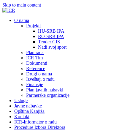
Skip to main content
О nama
Projekti
HU-SRB IPA
RO-SRB IPA
Tender GIS
Nađi svoj sport
Plan rada
ICR Tim
Dokumenti
Reference
Drugi o nama
Izveštaji o radu
Finansije
Plan javnih nabavki
Partnerske organizacije
Usluge
Javne nabavke
Opština Kanjiža
Kontakt
ICR-Informator o radu
Procedure Izbora Direktora