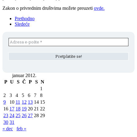
Zakon o privrednim društvima možete preuzeti
ovde.
Prethodno
Sledeće
januar 2012.
P
U
S
Č
P
S
N
1
2
3
4
5
6
7
8
9
10
11
12
13
14
15
16
17
18
19
20
21
22
23
24
25
26
27
28
29
30
31
« dec
feb »