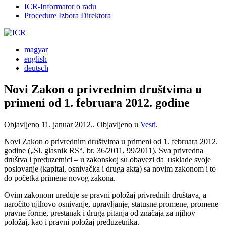
ICR-Informator o radu
Procedure Izbora Direktora
magyar
english
deutsch
Novi Zakon o privrednim društvima u
primeni od 1. februara 2012. godine
Objavljeno
11. januar 2012.
. Objavljeno u
Vesti
.
Novi Zakon o privrednim društvima u primeni od 1. februara 2012.
godine („Sl. glasnik RS“, br. 36/2011, 99/2011). Sva privredna
društva i preduzetnici – u zakonskoj su obavezi da usklade svoje
poslovanje (kapital, osnivačka i druga akta) sa novim zakonom i to
do početka primene novog zakona.
Ovim zakonom uređuje se pravni položaj privrednih društava, a
naročito njihovo osnivanje, upravljanje, statusne promene, promene
pravne forme, prestanak i druga pitanja od značaja za njihov
položaj, kao i pravni položaj preduzetnika.