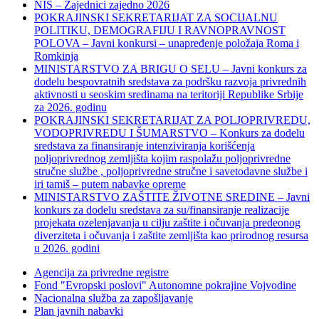
NIS – Zajednici zajedno 2026
POKRAJINSKI SEKRETARIJAT ZA SOCIJALNU
POLITIKU, DEMOGRAFIJU I RAVNOPRAVNOST
POLOVA – Javni konkursi – unapređenje položaja Roma i
Romkinja
MINISTARSTVO ZA BRIGU O SELU – Javni konkurs za
dodelu bespovratnih sredstava za podršku razvoja privrednih
aktivnosti u seoskim sredinama na teritoriji Republike Srbije
za 2026. godinu
POKRAJINSKI SEKRETARIJAT ZA POLJOPRIVREDU,
VODOPRIVREDU I ŠUMARSTVO – Konkurs za dodelu
sredstava za finansiranje intenziviranja korišćenja
poljoprivrednog zemljišta kojim raspolažu poljoprivredne
stručne službe , poljoprivredne stručne i savetodavne službe i
iri tamiš ‒ putem nabavke opreme
MINISTARSTVO ZAŠTITE ŽIVOTNE SREDINE – Javni
konkurs za dodelu sredstava za su/finansiranje realizacije
projekata ozelenjavanja u cilju zaštite i očuvanja predeonog
diverziteta i očuvanja i zaštite zemljišta kao prirodnog resursa
u 2026. godini
Agencija za privredne registre
Fond "Evropski poslovi" Autonomne pokrajine Vojvodine
Nacionalna služba za zapošljavanje
Plan javnih nabavki