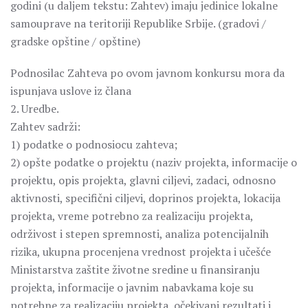
godini (u daljem tekstu: Zahtev) imaju jedinice lokalne
samouprave na teritoriji Republike Srbije. (gradovi /
gradske opštine / opštine)
Podnosilac Zahteva po ovom javnom konkursu mora da
ispunjava uslove iz člana
2. Uredbe.
Zahtev sadrži:
1) podatke o podnosiocu zahteva;
2) opšte podatke o projektu (naziv projekta, informacije o
projektu, opis projekta, glavni ciljevi, zadaci, odnosno
aktivnosti, specifični ciljevi, doprinos projekta, lokacija
projekta, vreme potrebno za realizaciju projekta,
održivost i stepen spremnosti, analiza potencijalnih
rizika, ukupna procenjena vrednost projekta i učešće
Ministarstva zaštite životne sredine u finansiranju
projekta, informacije o javnim nabavkama koje su
potrebne za realizaciju projekta, očekivani rezultati i