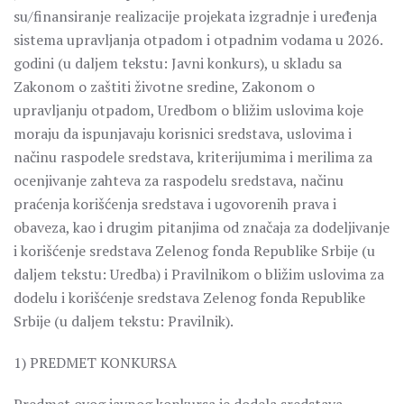
su/finansiranje realizacije projekata izgradnje i uređenja
sistema upravljanja otpadom i otpadnim vodama u 2026.
godini (u daljem tekstu: Javni konkurs), u skladu sa
Zakonom o zaštiti životne sredine, Zakonom o
upravljanju otpadom, Uredbom o bližim uslovima koje
moraju da ispunjavaju korisnici sredstava, uslovima i
načinu raspodele sredstava, kriterijumima i merilima za
ocenjivanje zahteva za raspodelu sredstava, načinu
praćenja korišćenja sredstava i ugovorenih prava i
obaveza, kao i drugim pitanjima od značaja za dodeljivanje
i korišćenje sredstava Zelenog fonda Republike Srbije (u
daljem tekstu: Uredba) i Pravilnikom o bližim uslovima za
dodelu i korišćenje sredstava Zelenog fonda Republike
Srbije (u daljem tekstu: Pravilnik).
1) PREDMET KONKURSA