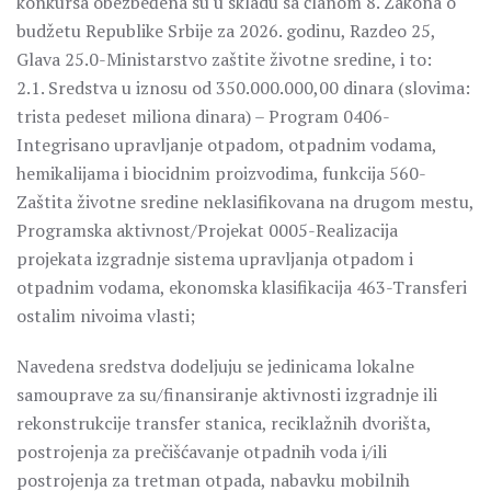
konkursa obezbeđena su u skladu sa članom 8. Zakona o
budžetu Republike Srbije za 2026. godinu, Razdeo 25,
Glava 25.0-Ministarstvo zaštite životne sredine, i to:
2.1. Sredstva u iznosu od 350.000.000,00 dinara (slovima:
trista pedeset miliona dinara) – Program 0406-
Integrisano upravljanje otpadom, otpadnim vodama,
hemikalijama i biocidnim proizvodima, funkcija 560-
Zaštita životne sredine neklasifikovana na drugom mestu,
Programska aktivnost/Projekat 0005-Realizacija
projekata izgradnje sistema upravljanja otpadom i
otpadnim vodama, ekonomska klasifikacija 463-Transferi
ostalim nivoima vlasti;
Navedena sredstva dodeljuju se jedinicama lokalne
samouprave za su/finansiranje aktivnosti izgradnje ili
rekonstrukcije transfer stanica, reciklažnih dvorišta,
postrojenja za prečišćavanje otpadnih voda i/ili
postrojenja za tretman otpada, nabavku mobilnih