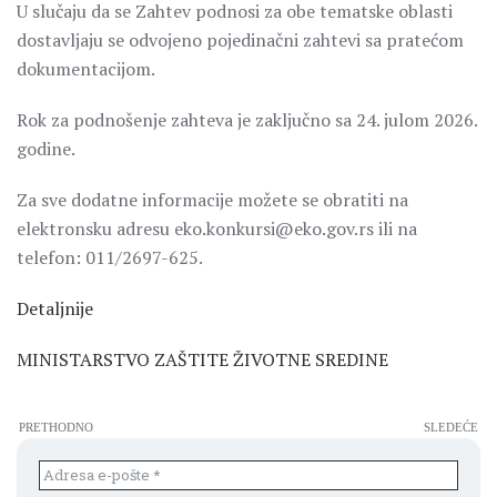
U slučaju da se Zahtev podnosi za obe tematske oblasti
dostavljaju se odvojeno pojedinačni zahtevi sa pratećom
dokumentacijom.
Rok za podnošenje zahteva je zaključno sa 24. julom 2026.
godine.
Za sve dodatne informacije možete se obratiti na
elektronsku adresu eko.konkursi@eko.gov.rs ili na
telefon: 011/2697-625.
Detaljnije
MINISTARSTVO ZAŠTITE ŽIVOTNE SREDINE
PRETHODNO
SLEDEĆE