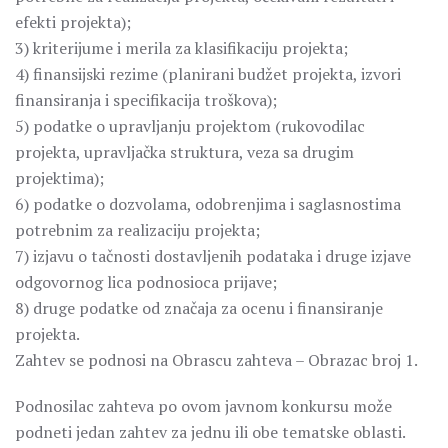
efekti projekta);
3) kriterijume i merila za klasifikaciju projekta;
4) finansijski rezime (planirani budžet projekta, izvori
finansiranja i specifikacija troškova);
5) podatke o upravljanju projektom (rukovodilac
projekta, upravljačka struktura, veza sa drugim
projektima);
6) podatke o dozvolama, odobrenjima i saglasnostima
potrebnim za realizaciju projekta;
7) izjavu o tačnosti dostavljenih podataka i druge izjave
odgovornog lica podnosioca prijave;
8) druge podatke od značaja za ocenu i finansiranje
projekta.
Zahtev se podnosi na Obrascu zahteva – Obrazac broj 1.
Podnosilac zahteva po ovom javnom konkursu može
podneti jedan zahtev za jednu ili obe tematske oblasti.