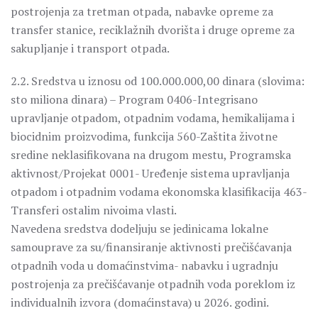
postrojenja za tretman otpada, nabavke opreme za
transfer stanice, reciklažnih dvorišta i druge opreme za
sakupljanje i transport otpada.
2.2. Sredstva u iznosu od 100.000.000,00 dinara (slovima:
sto miliona dinara) – Program 0406-Integrisano
upravljanje otpadom, otpadnim vodama, hemikalijama i
biocidnim proizvodima, funkcija 560-Zaštita životne
sredine neklasifikovana na drugom mestu, Programska
aktivnost/Projekat 0001- Uređenje sistema upravljanja
otpadom i otpadnim vodama ekonomska klasifikacija 463-
Transferi ostalim nivoima vlasti.
Navedena sredstva dodeljuju se jedinicama lokalne
samouprave za su/finansiranje aktivnosti prečišćavanja
otpadnih voda u domaćinstvima- nabavku i ugradnju
postrojenja za prečišćavanje otpadnih voda poreklom iz
individualnih izvora (domaćinstava) u 2026. godini.