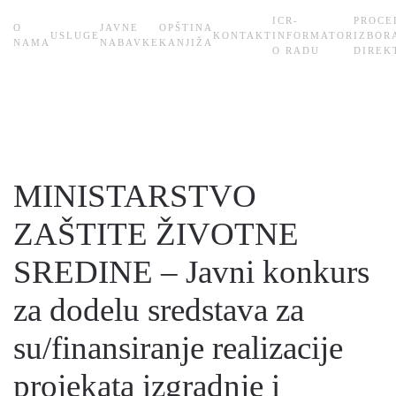
ICR-
PROCE
О
JAVNE
OPŠTINA
USLUGE
KONTAKT
INFORMATOR
IZBOR
Skip
NAMA
NABAVKE
KANJIŽA
O RADU
DIREK
to
main
content
MINISTARSTVO
ZAŠTITE ŽIVOTNE
SREDINE – Javni konkurs
za dodelu sredstava za
su/finansiranje realizacije
projekata izgradnje i