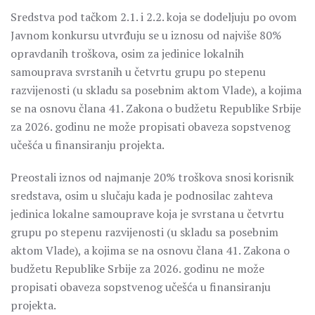
Sredstva pod tačkom 2.1. i 2.2. koja se dodeljuju po ovom
Javnom konkursu utvrđuju se u iznosu od najviše 80%
opravdanih troškova, osim za jedinice lokalnih
samouprava svrstanih u četvrtu grupu po stepenu
razvijenosti (u skladu sa posebnim aktom Vlade), a kojima
se na osnovu člana 41. Zakona o budžetu Republike Srbije
za 2026. godinu ne može propisati obaveza sopstvenog
učešća u finansiranju projekta.
Preostali iznos od najmanje 20% troškova snosi korisnik
sredstava, osim u slučaju kada je podnosilac zahteva
jedinica lokalne samouprave koja je svrstana u četvrtu
grupu po stepenu razvijenosti (u skladu sa posebnim
aktom Vlade), a kojima se na osnovu člana 41. Zakona o
budžetu Republike Srbije za 2026. godinu ne može
propisati obaveza sopstvenog učešća u finansiranju
projekta.