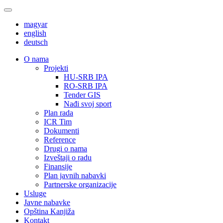
magyar
english
deutsch
О nama
Projekti
HU-SRB IPA
RO-SRB IPA
Tender GIS
Nađi svoj sport
Plan rada
ICR Tim
Dokumenti
Reference
Drugi o nama
Izveštaji o radu
Finansije
Plan javnih nabavki
Partnerske organizacije
Usluge
Javne nabavke
Opština Kanjiža
Kontakt