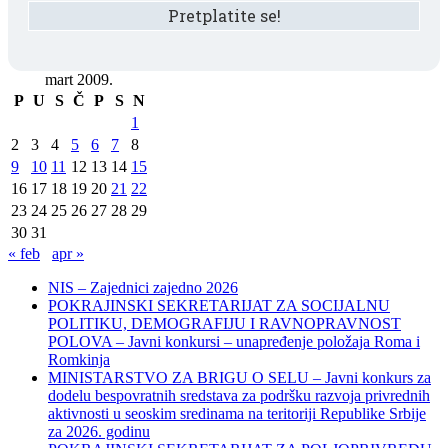
mart 2009.
P
U
S
Č
P
S
N
1
2
3
4
5
6
7
8
9
10
11
12
13
14
15
16
17
18
19
20
21
22
23
24
25
26
27
28
29
30
31
« feb
apr »
NIS – Zajednici zajedno 2026
POKRAJINSKI SEKRETARIJAT ZA SOCIJALNU
POLITIKU, DEMOGRAFIJU I RAVNOPRAVNOST
POLOVA – Javni konkursi – unapređenje položaja Roma i
Romkinja
MINISTARSTVO ZA BRIGU O SELU – Javni konkurs za
dodelu bespovratnih sredstava za podršku razvoja privrednih
aktivnosti u seoskim sredinama na teritoriji Republike Srbije
za 2026. godinu