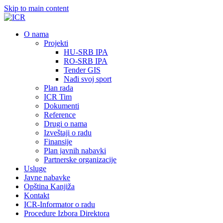
Skip to main content
О nama
Projekti
HU-SRB IPA
RO-SRB IPA
Tender GIS
Nađi svoj sport
Plan rada
ICR Tim
Dokumenti
Reference
Drugi o nama
Izveštaji o radu
Finansije
Plan javnih nabavki
Partnerske organizacije
Usluge
Javne nabavke
Opština Kanjiža
Kontakt
ICR-Informator o radu
Procedure Izbora Direktora