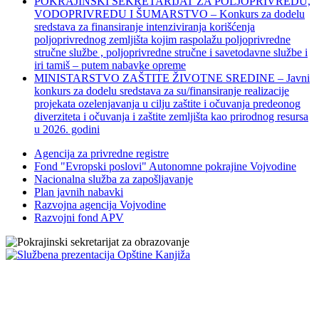
POKRAJINSKI SEKRETARIJAT ZA POLJOPRIVREDU,
VODOPRIVREDU I ŠUMARSTVO – Konkurs za dodelu
sredstava za finansiranje intenziviranja korišćenja
poljoprivrednog zemljišta kojim raspolažu poljoprivredne
stručne službe , poljoprivredne stručne i savetodavne službe i
iri tamiš ‒ putem nabavke opreme
MINISTARSTVO ZAŠTITE ŽIVOTNE SREDINE – Javni
konkurs za dodelu sredstava za su/finansiranje realizacije
projekata ozelenjavanja u cilju zaštite i očuvanja predeonog
diverziteta i očuvanja i zaštite zemljišta kao prirodnog resursa
u 2026. godini
Agencija za privredne registre
Fond "Evropski poslovi" Autonomne pokrajine Vojvodine
Nacionalna služba za zapošljavanje
Plan javnih nabavki
Razvojna agencija Vojvodine
Razvojni fond APV