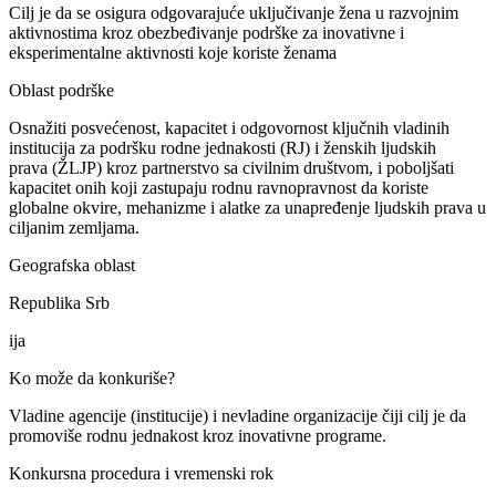
Cilj je da se osigura odgovarajuće uključivanje žena u razvojnim
aktivnostima kroz obezbeđivanje podrške za inovativne i
eksperimentalne aktivnosti koje koriste ženama
Oblast podrške
Osnažiti posvećenost, kapacitet i odgovornost ključnih vladinih
institucija za podršku rodne jednakosti (RJ) i ženskih ljudskih
prava (ŽLJP) kroz partnerstvo sa civilnim društvom, i poboljšati
kapacitet onih koji zastupaju rodnu ravnopravnost da koriste
globalne okvire, mehanizme i alatke za unapređenje ljudskih prava u
ciljanim zemljama.
Geografska oblast
Republika Srb
ija
Ko može da konkuriše?
Vladine agencije (institucije) i nevladine organizacije čiji cilj je da
promoviše rodnu jednakost kroz inovativne programe.
Konkursna procedura i vremenski rok