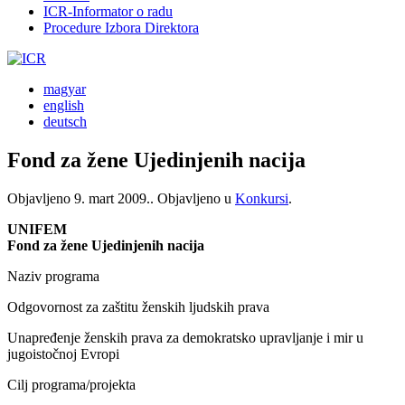
ICR-Informator o radu
Procedure Izbora Direktora
magyar
english
deutsch
Fond za žene Ujedinjenih nacija
Objavljeno
9. mart 2009.
. Objavljeno u
Konkursi
.
UNIFEM
Fond za žene Ujedinjenih nacija
Naziv programa
Odgovornost za zaštitu ženskih ljudskih prava
Unapređenje ženskih prava za demokratsko upravljanje i mir u
jugoistočnoj Evropi
Cilj programa/projekta