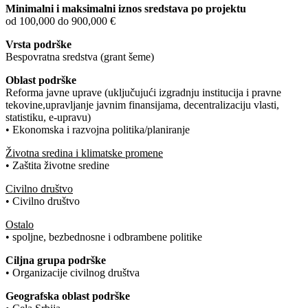
Minimalni i maksimalni iznos sredstava po projektu
od 100,000 do 900,000 €
Vrsta podrške
Bespovratna sredstva (grant šeme)
Oblast podrške
Reforma javne uprave (uključujući izgradnju institucija i pravne
tekovine,upravljanje javnim finansijama, decentralizaciju vlasti,
statistiku, e-upravu)
• Ekonomska i razvojna politika/planiranje
Životna sredina i klimatske promene
• Zaštita životne sredine
Civilno društvo
• Civilno društvo
Ostalo
• spoljne, bezbednosne i odbrambene politike
Ciljna grupa podrške
• Organizacije civilnog društva
Geografska oblast podrške