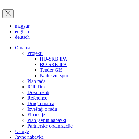
magyar
english
deutsch
О nama
Projekti
HU-SRB IPA
RO-SRB IPA
Tender GIS
Nađi svoj sport
Plan rada
ICR Tim
Dokumenti
Reference
Drugi o nama
Izveštaji o radu
Finansije
Plan javnih nabavki
Partnerske organizacije
Usluge
Javne nabavke