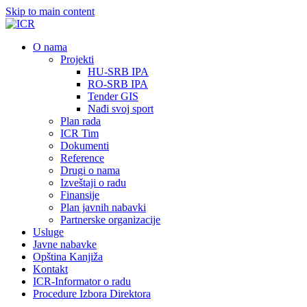
Skip to main content
О nama
Projekti
HU-SRB IPA
RO-SRB IPA
Tender GIS
Nađi svoj sport
Plan rada
ICR Tim
Dokumenti
Reference
Drugi o nama
Izveštaji o radu
Finansije
Plan javnih nabavki
Partnerske organizacije
Usluge
Javne nabavke
Opština Kanjiža
Kontakt
ICR-Informator o radu
Procedure Izbora Direktora