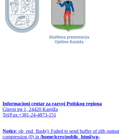
Informacioni centar za razvoj Potiskog regiona
Glavni trg 1, 24420 Kanjiža
Tel/Fax:+381-24-4873-151
Notice
: ob_end_flush(): Failed to send buffer of zlib output
compression (0) in
/home/icrrs/public_html/wp-