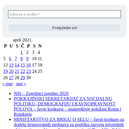
april 2021.
P
U
S
Č
P
S
N
1
2
3
4
5
6
7
8
9
10
11
12
13
14
15
16
17
18
19
20
21
22
23
24
25
26
27
28
29
30
« mar
maj »
NIS – Zajednici zajedno 2026
POKRAJINSKI SEKRETARIJAT ZA SOCIJALNU
POLITIKU, DEMOGRAFIJU I RAVNOPRAVNOST
POLOVA – Javni konkursi – unapređenje položaja Roma i
Romkinja
MINISTARSTVO ZA BRIGU O SELU – Javni konkurs za
dodelu bespovratnih sredstava za podršku razvoja privrednih