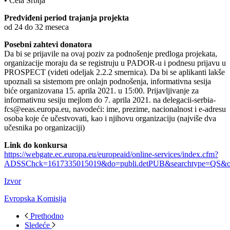
• Cela Srbija
Predviđeni period trajanja projekta
od 24 do 32 meseca
Posebni zahtevi donatora
Da bi se prijavile na ovaj poziv za podnošenje predloga projekata,
organizacije moraju da se registruju u PADOR-u i podnesu prijavu u
PROSPECT (videti odeljak 2.2.2 smernica). Da bi se aplikanti lakše
upoznali sa sistemom pre onlajn podnošenja, informativna sesija
biće organizovana 15. aprila 2021. u 15:00. Prijavljivanje za
informativnu sesiju mejlom do 7. aprila 2021. na delegacii-serbia-
fcs@eeas.europa.eu, navodeći: ime, prezime, nacionalnost i e-adresu
osoba koje će učestvovati, kao i njihovu organizaciju (najviše dva
učesnika po organizaciji)
Link do konkursa
https://webgate.ec.europa.eu/europeaid/online-services/index.cfm?
ADSSChck=1617335015019&do=publi.detPUB&searchtype=QS&or
Izvor
Evropska Komisija
Prethodno
Sledeće