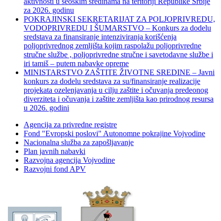
aktivnosti u seoskim sredinama na teritoriji Republike Srbije
za 2026. godinu
POKRAJINSKI SEKRETARIJAT ZA POLJOPRIVREDU,
VODOPRIVREDU I ŠUMARSTVO – Konkurs za dodelu
sredstava za finansiranje intenziviranja korišćenja
poljoprivrednog zemljišta kojim raspolažu poljoprivredne
stručne službe , poljoprivredne stručne i savetodavne službe i
iri tamiš ‒ putem nabavke opreme
MINISTARSTVO ZAŠTITE ŽIVOTNE SREDINE – Javni
konkurs za dodelu sredstava za su/finansiranje realizacije
projekata ozelenjavanja u cilju zaštite i očuvanja predeonog
diverziteta i očuvanja i zaštite zemljišta kao prirodnog resursa
u 2026. godini
Agencija za privredne registre
Fond "Evropski poslovi" Autonomne pokrajine Vojvodine
Nacionalna služba za zapošljavanje
Plan javnih nabavki
Razvojna agencija Vojvodine
Razvojni fond APV