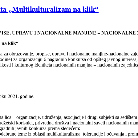
kta „Multikulturalizam na klik“
PISE, UPRAVU I NACIONALNE MANJINE – NACIONALNE
 na klik“
ata za obrazovanje, propise, upravu i nacionalne manjine-nacionalne zaj
dine) za organizaciju 6 nagradnih konkursa od opšteg javnog interesa, 
likosti i kulturnog identiteta nacionalnih manjina – nacionalnih zajedni
toku 2021. godine.
a lica – organizacije, udruženja, asocijacije i drugi subjekti sa sedište
udžetski korisnici, privredna društva i nacionalni saveti nacionalnih man
agradnih javnih konkursa prema sledećem:
abrane teme iz oblasti multikulturalizma, tolerancije i očuvanja i promo