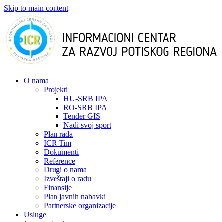
Skip to main content
О nama
Projekti
HU-SRB IPA
RO-SRB IPA
Tender GIS
Nađi svoj sport
Plan rada
ICR Tim
Dokumenti
Reference
Drugi o nama
Izveštaji o radu
Finansije
Plan javnih nabavki
Partnerske organizacije
Usluge