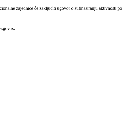
onalne zajednice će zaključiti ugovor o sufinasiranju aktivnosti po
a.gov.rs.