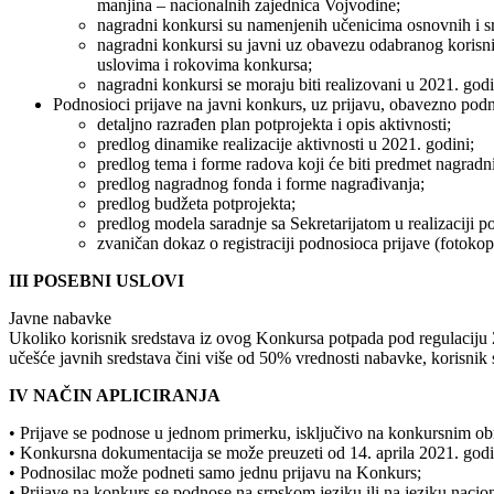
manjina – nacionalnih zajednica Vojvodine;
nagradni konkursi su namenjenih učenicima osnovnih i sr
nagradni konkursi su javni uz obavezu odabranog korisni
uslovima i rokovima konkursa;
nagradni konkursi se moraju biti realizovani u 2021. godi
Podnosioci prijave na javni konkurs, uz prijavu, obavezno podn
detaljno razrađen plan potprojekta i opis aktivnosti;
predlog dinamike realizacije aktivnosti u 2021. godini;
predlog tema i forme radova koji će biti predmet nagradn
predlog nagradnog fonda i forme nagrađivanja;
predlog budžeta potprojekta;
predlog modela saradnje sa Sekretarijatom u realizaciji po
zvaničan dokaz o registraciji podnosioca prijave (fotokopi
III POSEBNI USLOVI
Javne nabavke
Ukoliko korisnik sredstava iz ovog Konkursa potpada pod regulaciju 
učešće javnih sredstava čini više od 50% vrednosti nabavke, korisnik
IV NAČIN APLICIRANJA
• Prijave se podnose u jednom primerku, isključivo na konkursnim obr
• Konkursna dokumentacija se može preuzeti od 14. aprila 2021. godi
• Podnosilac može podneti samo jednu prijavu na Konkurs;
• Prijave na konkurs se podnose na srpskom jeziku ili na jeziku nacio