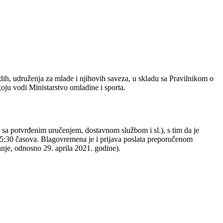
dih, udruženja za mlade i njihovih saveza, u skladu sa Pravilnikom o
koju vodi Ministarstvo omladine i sporta.
 sa potvrđenim uručenjem, dostavnom službom i sl.), s tim da je
5:30 časova. Blagovremena je i prijava poslata preporučenom
nje, odnosno 29. aprila 2021. godine).