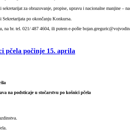
ekretarijat za obrazovanje, propise, upravu i nacionalne manjine – naci
si Sekretarijata po okončanju Konkursa.
, na br. tel. 021/ 487 4604, ili putem e-pošte bojan.greguric@vojvodin
i pčela počinje 15. aprila
ila
ava na podsticaje u stočarstvu po košnici pčela
azdinstva.
ela.