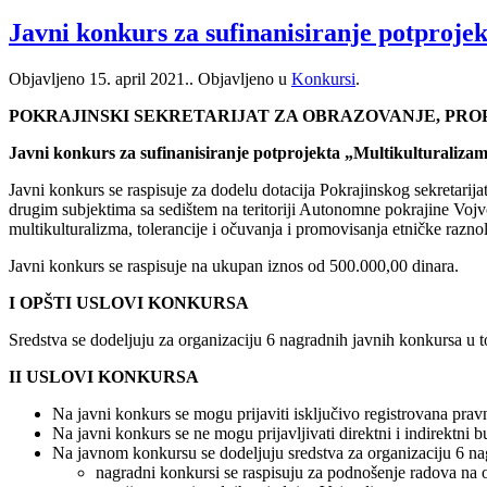
Javni konkurs za sufinanisiranje potproje
Objavljeno
15. april 2021.
. Objavljeno u
Konkursi
.
POKRAJINSKI SEKRETARIJAT ZA OBRAZOVANJE, PRO
Javni konkurs za sufinanisiranje potprojekta „Multikulturalizam
Javni konkurs se raspisuje za dodelu dotacija Pokrajinskog sekretarij
drugim subjektima sa sedištem na teritoriji Autonomne pokrajine Vojvo
multikulturalizma, tolerancije i očuvanja i promovisanja etničke razno
Javni konkurs se raspisuje na ukupan iznos od 500.000,00 dinara.
I OPŠTI USLOVI KONKURSA
Sredstva se dodeljuju za organizaciju 6 nagradnih javnih konkursa u 
II USLOVI KONKURSA
Na javni konkurs se mogu prijaviti isključivo registrovana pravn
Na javni konkurs se ne mogu prijavljivati direktni i indirektni b
Na javnom konkursu se dodeljuju sredstva za organizaciju 6 n
nagradni konkursi se raspisuju za podnošenje radova na od