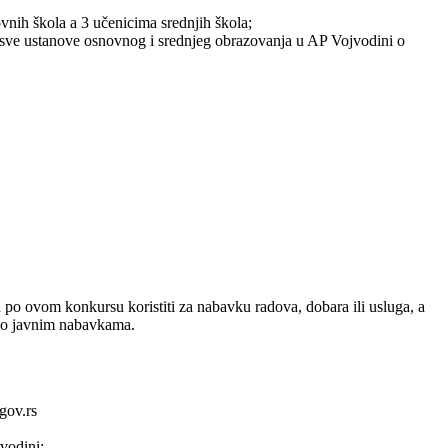
nih škola a 3 učenicima srednjih škola;
i sve ustanove osnovnog i srednjeg obrazovanja u AP Vojvodini o
po ovom konkursu koristiti za nabavku radova, dobara ili usluga, a
n o javnim nabavkama.
gov.rs
vodini;