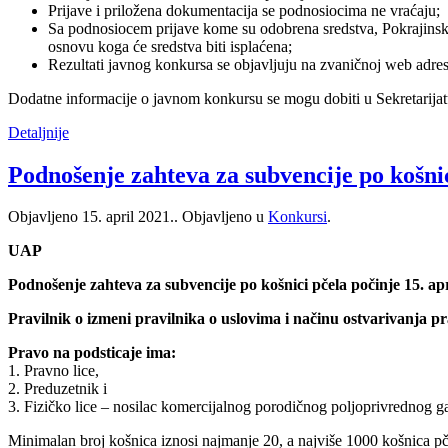
Prijave i priložena dokumentacija se podnosiocima ne vraćaju;
Sa podnosiocem prijave kome su odobrena sredstva, Pokrajinski s
osnovu koga će sredstva biti isplaćena;
Rezultati javnog konkursa se objavljuju na zvaničnoj web adre
Dodatne informacije o javnom konkursu se mogu dobiti u Sekretarijatu
Detaljnije
Podnošenje zahteva za subvencije po košnic
Objavljeno
15. april 2021.
. Objavljeno u
Konkursi
.
UAP
Podnošenje zahteva za subvencije po košnici pčela počinje 15. apr
Pravilnik o izmeni pravilnika o uslovima i načinu ostvarivanja pr
Pravo na podsticaje ima:
1. Pravno lice,
2. Preduzetnik i
3. Fizičko lice – nosilac komercijalnog porodičnog poljoprivrednog g
Minimalan broj košnica iznosi najmanje 20, a najviše 1000 košnica pč