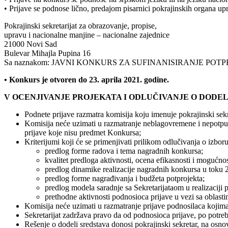
• Prijave se podnose lično, predajom pisarnici pokrajinskih organa u
Pokrajinski sekretarijat za obrazovanje, propise,
upravu i nacionalne manjine – nacionalne zajednice
21000 Novi Sad
Bulevar Mihajla Pupina 16
Sa naznakom: JAVNI KONKURS ZA SUFINANISIRANJE PO
• Konkurs je otvoren do 23. aprila 2021. godine.
V OCENJIVANJE PROJEKATA I ODLUČIVANJE O DODEL
Podnete prijave razmatra komisija koju imenuje pokrajinski sek
Komisija neće uzimati u razmatranje neblagovremene i nepotpune 
prijave koje nisu predmet Konkursa;
Kriterijumi koji će se primenjivati prilikom odlučivanja o izbor
predlog forme radova i tema nagradnih konkursa;
kvalitet predloga aktivnosti, ocena efikasnosti i mogućnos
predlog dinamike realizacije nagradnih konkursa u toku 
predlog forme nagrađivanja i budžeta potprojekta;
predlog modela saradnje sa Sekretarijataom u realizaciji p
prethodne aktivnosti podnosioca prijave u vezi sa oblast
Komisija neće uzimati u razmatranje prijave podnosilaca kojima
Sekretarijat zadržava pravo da od podnosioca prijave, po potreb
Rešenje o dodeli sredstava donosi pokrajinski sekretar, na osn