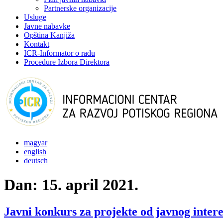
Partnerske organizacije
Usluge
Javne nabavke
Opština Kanjiža
Kontakt
ICR-Informator o radu
Procedure Izbora Direktora
magyar
english
deutsch
Dan:
15. april 2021.
Javni konkurs za projekte od javnog inter