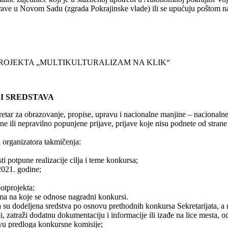
prave u Novom Sadu (zgrada Pokrajinske vlade) ili se upućuju poštom n
TPROJEKTA „MULTIKULTURALIZAM NA KLIK“
I SREDSTAVA
retar za obrazovanje, propise, upravu i nacionalne manjine – nacionalne
ili nepravilno popunjene prijave, prijave koje nisu podnete od strane o
u organizatora takmičenja:
ti potpune realizacije cilja i teme konkursa;
2021. godine;
otprojekta;
ima na koje se odnose nagradni konkursi.
 su dodeljena sredstva po osnovu prethodnih konkursa Sekretarijata, a 
i, zatraži dodatnu dokumentaciju i informacije ili izađe na lice mesta, 
ovu predloga konkursne komisije;