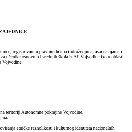
 ZAJEDNICE
ednice, registrovanim pravnim licima (udruženjima, asocijacijama i
za učenike osnovnih i srednjih škola iz AP Vojvodine i to u oblasti
ca Vojvodine.
m na teritoriji Autonomne pokrajine Vojvodine.
jina.
visanja etničke raznolikosti i kulturnog identiteta nacionalnih