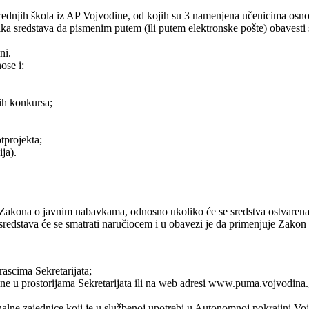
ednjih škola iz AP Vojvodine, od kojih su 3 namenjena učenicima osnov
ka sredstava da pismenim putem (ili putem elektronske pošte) obavest
ni.
ose i:
ih konkursa;
tprojekta;
ja).
Zakona o javnim nabavkama, odnosno ukoliko će se sredstva ostvarena 
 sredstava će se smatrati naručiocem i u obavezi je da primenjuje Zako
ascima Sekretarijata;
ne u prostorijama Sekretarijata ili na web adresi www.puma.vojvodina.
nalne zajednice koji je u službenoj upotrebi u Autonomnoj pokrajini Voj