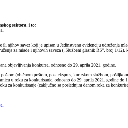
skog sektora, i to:
sa.
ili njihov savez koji je upisan u Jedinstvenu evidenciju udruženja mla
ruženja za mlade i njihovih saveza („Službeni glasnik RS”, broj 1/12), 
ana objavljivanja konkursa, odnosno do 29. aprila 2021. godine.
je poštom (običnom poštom, post ekspres, kurirskom službom, pošiljkom
rnicu u roku za konkurisanje, odnosno do 29. aprila 2021. godine do 1
 roku za konkurisanje (zaključno sa poslednjim danom roka za konkurisa
sa.