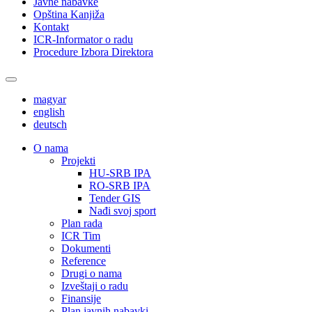
Javne nabavke
Opština Kanjiža
Kontakt
ICR-Informator o radu
Procedure Izbora Direktora
magyar
english
deutsch
О nama
Projekti
HU-SRB IPA
RO-SRB IPA
Tender GIS
Nađi svoj sport
Plan rada
ICR Tim
Dokumenti
Reference
Drugi o nama
Izveštaji o radu
Finansije
Plan javnih nabavki