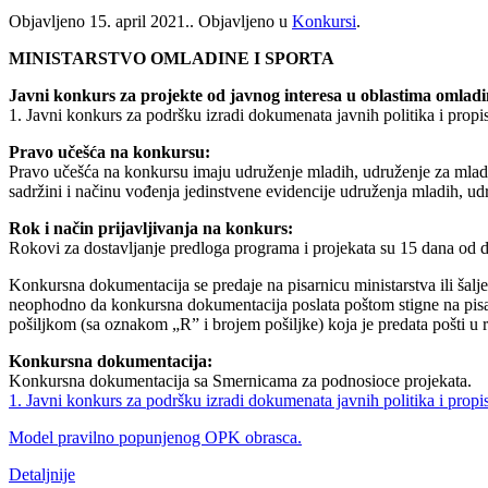
Objavljeno
15. april 2021.
. Objavljeno u
Konkursi
.
MINISTARSTVO OMLADINE I SPORTA
Javni konkurs za projekte od javnog interesa u oblastima omladin
1. Javni konkurs za podršku izradi dokumenata javnih politika i propi
Pravo učešća na konkursu:
Pravo učešća na konkursu imaju udruženje mladih, udruženje za mlade 
sadržini i načinu vođenja jedinstvene evidencije udruženja mladih, ud
Rok i način prijavljivanja na konkurs:
Rokovi za dostavljanje predloga programa i projekata su 15 dana od d
Konkursna dokumentacija se predaje na pisarnicu ministarstva ili šal
neophodno da konkursna dokumentacija poslata poštom stigne na pisa
pošiljkom (sa oznakom „R” i brojem pošiljke) koja je predata pošti u
Konkursna dokumentacija:
Konkursna dokumentacija sa Smernicama za podnosioce projekata.
1. Javni konkurs za podršku izradi dokumenata javnih politika i propi
Model pravilno popunjenog OPK obrasca.
Detaljnije