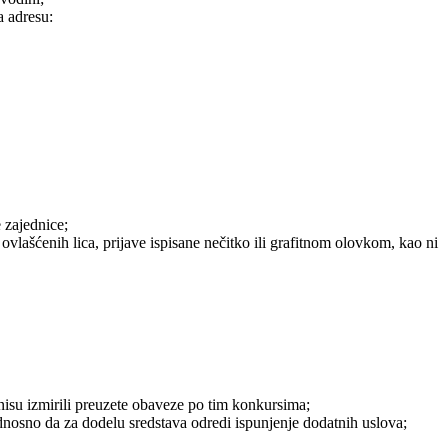
a adresu:
 zajednice;
vlašćenih lica, prijave ispisane nečitko ili grafitnom olovkom, kao ni
nisu izmirili preuzete obaveze po tim konkursima;
odnosno da za dodelu sredstava odredi ispunjenje dodatnih uslova;