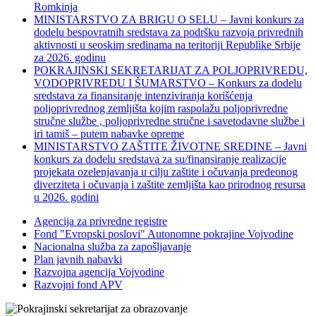
Romkinja
MINISTARSTVO ZA BRIGU O SELU – Javni konkurs za
dodelu bespovratnih sredstava za podršku razvoja privrednih
aktivnosti u seoskim sredinama na teritoriji Republike Srbije
za 2026. godinu
POKRAJINSKI SEKRETARIJAT ZA POLJOPRIVREDU,
VODOPRIVREDU I ŠUMARSTVO – Konkurs za dodelu
sredstava za finansiranje intenziviranja korišćenja
poljoprivrednog zemljišta kojim raspolažu poljoprivredne
stručne službe , poljoprivredne stručne i savetodavne službe i
iri tamiš ‒ putem nabavke opreme
MINISTARSTVO ZAŠTITE ŽIVOTNE SREDINE – Javni
konkurs za dodelu sredstava za su/finansiranje realizacije
projekata ozelenjavanja u cilju zaštite i očuvanja predeonog
diverziteta i očuvanja i zaštite zemljišta kao prirodnog resursa
u 2026. godini
Agencija za privredne registre
Fond "Evropski poslovi" Autonomne pokrajine Vojvodine
Nacionalna služba za zapošljavanje
Plan javnih nabavki
Razvojna agencija Vojvodine
Razvojni fond APV