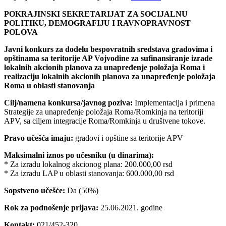
POKRAJINSKI SEKRETARIJAT ZA SOCIJALNU
POLITIKU, DEMOGRAFIJU I RAVNOPRAVNOST
POLOVA
Javni konkurs za dodelu bespovratnih sredstava gradovima i
opštinama sa teritorije AP Vojvodine za sufinansiranje izrade
lokalnih akcionih planova za unapređenje položaja Roma i
realizaciju lokalnih akcionih planova za unapređenje položaja
Roma u oblasti stanovanja
Cilj/namena konkursa/javnog poziva:
Implementacija i primena
Strategije za unapređenje položaja Roma/Romkinja na teritoriji
APV, sa ciljem integracije Roma/Romkinja u društvene tokove.
Pravo učešća imaju:
gradovi i opštine sa teritorije APV
Maksimalni iznos po učesniku (u dinarima):
* Za izradu lokalnog akcionog plana: 200.000,00 rsd
* Za izradu LAP u oblasti stanovanja: 600.000,00 rsd
Sopstveno učešće:
Da (50%)
Rok za podnošenje prijava:
25.06.2021. godine
Kontakt:
021/452-320