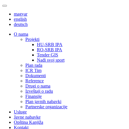
magyar
english
deutsch
О nama
Projekti
HU-SRB IPA
RO-SRB IPA
Tender GIS
Nađi svoj sport
Plan rada
ICR Tim
Dokumenti
Reference
Drugi o nama
Izveštaji o radu
Finansije
Plan javnih nabavki
Partnerske organizacije
Usluge
Javne nabavke
Opština Kanjiža
Kontakt