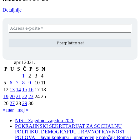
Detaljnije
april 2021.
P
U
S
Č
P
S
N
1
2
3
4
5
6
7
8
9
10
11
12
13
14
15
16
17
18
19
20
21
22
23
24
25
26
27
28
29
30
« mar
maj »
NIS – Zajednici zajedno 2026
POKRAJINSKI SEKRETARIJAT ZA SOCIJALNU
POLITIKU, DEMOGRAFIJU I RAVNOPRAVNOST
POLOVA – Javni konkursi – unapređenje položaja Roma i