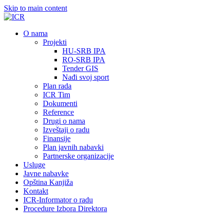
Skip to main content
О nama
Projekti
HU-SRB IPA
RO-SRB IPA
Tender GIS
Nađi svoj sport
Plan rada
ICR Tim
Dokumenti
Reference
Drugi o nama
Izveštaji o radu
Finansije
Plan javnih nabavki
Partnerske organizacije
Usluge
Javne nabavke
Opština Kanjiža
Kontakt
ICR-Informator o radu
Procedure Izbora Direktora