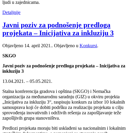
ljudi u zajednicama.
Detaljnije
Javni poziv za podnošenje predloga
projekata – Inicijativa za inkluziju 3
Objavljeno
14. april 2021.
. Objavljeno u
Konkursi
.
SKGO
Javni poziv za podnošenje predloga projekata – Inicijativa za
inkluziju 3
13.04.2021. – 05.05.2021.
Stalna konferencija gradova i opština (SKGO) i Nemačka
organizacija za međunarodnu saradnju (GIZ) u okviru projekta
„Inicijativa za inkluziju 3“, raspisuju konkurs za izbor 10 lokalnih
samouprava koji će dobiti podršku za realizaciju projekata u cilju
sprovođenja inovativnih i održivih rešenja za zapošljavanje teže
zapošljivih grupa stanovništva.
Predlozi projekata moraju biti usklađeni sa nacionalnim i lokalnim