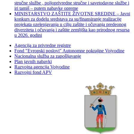
stručne službe , poljoprivredne stručne i savetodavne službe i
iri tamiš ‒ putem nabavke opreme
MINISTARSTVO ZAŠTITE ŽIVOTNE SREDINE – Javni
konkurs za dodelu sredstava za su/finansiranje realizacije
projekata ozelenjavanja u cilju zaštite i očuvanja predeonog
diverziteta i očuvanja i zaštite zemljišta kao prirodnog resursa
u 2026. godini
Agencija za privredne registre
Fond "Evropski poslovi" Autonomne pokrajine Vojvodine
Nacionalna služba za zapošljavanje
Plan javnih nabavki
Razvojna agencija Vojvodine
Razvojni fond APV