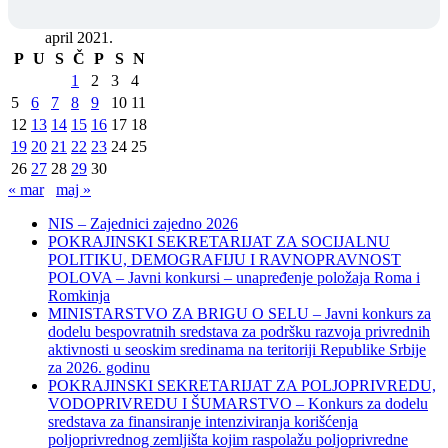
april 2021.
P
U
S
Č
P
S
N
1
2
3
4
5
6
7
8
9
10
11
12
13
14
15
16
17
18
19
20
21
22
23
24
25
26
27
28
29
30
« mar
maj »
NIS – Zajednici zajedno 2026
POKRAJINSKI SEKRETARIJAT ZA SOCIJALNU
POLITIKU, DEMOGRAFIJU I RAVNOPRAVNOST
POLOVA – Javni konkursi – unapređenje položaja Roma i
Romkinja
MINISTARSTVO ZA BRIGU O SELU – Javni konkurs za
dodelu bespovratnih sredstava za podršku razvoja privrednih
aktivnosti u seoskim sredinama na teritoriji Republike Srbije
za 2026. godinu
POKRAJINSKI SEKRETARIJAT ZA POLJOPRIVREDU,
VODOPRIVREDU I ŠUMARSTVO – Konkurs za dodelu
sredstava za finansiranje intenziviranja korišćenja
poljoprivrednog zemljišta kojim raspolažu poljoprivredne