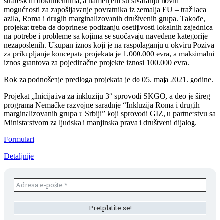
strateškim dokumentima, a namenjeni su stvaranju novih
mogućnosti za zapošljavanje povratnika iz zemalja EU – tražilaca
azila, Roma i drugih marginalizovanih društvenih grupa. Takođe,
projekat treba da doprinese podizanju osetljivosti lokalnih zajednica
na potrebe i probleme sa kojima se suočavaju navedene kategorije
nezaposlenih. Ukupan iznos koji je na raspolaganju u okviru Poziva
za prikupljanje koncepata projekata je 1.000.000 evra, a maksimalni
iznos grantova za pojedinačne projekte iznosi 100.000 evra.
Rok za podnošenje predloga projekata je do 05. maja 2021. godine.
Projekat „Inicijativa za inkluziju 3“ sprovodi SKGO, a deo je šireg
programa Nemačke razvojne saradnje “Inkluzija Roma i drugih
marginalizovanih grupa u Srbiji” koji sprovodi GIZ, u partnerstvu sa
Ministarstvom za ljudska i manjinska prava i društveni dijalog.
Formulari
Detaljnije