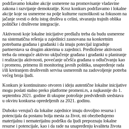
podržavamo lokalne akcije usmerene na promovisanje vladavine
zakona i razvijanje demokratije. Kroz konkurs podržavamo i lokalne
akcije koje su usmerene na polje kulturne raznolikosti sa fokusom na
jačanje svesti o delu istog društva u celini, stvaranju trajnih oblika
političke i društvene integracije.
Aktivnosti koje lokalne inicijative predlažu treba da budu usmerene
na sistematična rešenja u zajedinici zasnovana na konkretnim
potrebama građana i građanki i da imaju potecijal izgradnje
partnerstava sa drugim akterima u zajednici. Predložene aktivnosti
treba da omoguće aktivno uključenje građana i građanki u planiranje
i realizaciju aktivnosti, povećanje učešća građana u odlučivanju kao
i promenu, primenu ili monitoring javnih politika, unapređenje rada
i/ili kreiranjem društvenih servisa usmerenih na zadovoljenje potreba
većeg broja ljudi.
Konkurs je kontinuirano otvoren i ideju autentične lokalne inicijative
mogu poslati stalno preko platforme promeni.rs, a najkasnije do 1.
septembra 2021. godine ili ukupne potrošnje predviđenih sredstava
u okviru konkursa opredeljenih za 2021. godinu.
Duboko verujući da lokalne zajednice imaju dovoljno resursa i
potencijala da postanu bolja mesta za život, mi obezbeđujemo
materijalnu i nematerijalnu podršku da ljudi prepoznaju lokalne
resurse i potencijale, kao i da rade na unapređenju kvaliteta života