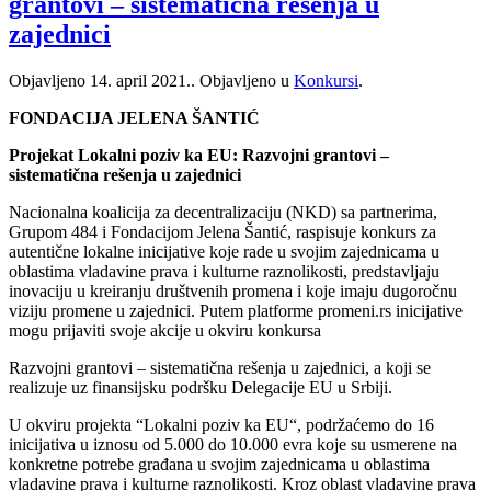
grantovi – sistematična rešenja u
zajednici
Objavljeno
14. april 2021.
. Objavljeno u
Konkursi
.
FONDACIJA JELENA ŠANTIĆ
Projekat Lokalni poziv ka EU: Razvojni grantovi –
sistematična rešenja u zajednici
Nacionalna koalicija za decentralizaciju (NKD) sa partnerima,
Grupom 484 i Fondacijom Jelena Šantić, raspisuje konkurs za
autentične lokalne inicijative koje rade u svojim zajednicama u
oblastima vladavine prava i kulturne raznolikosti, predstavljaju
inovaciju u kreiranju društvenih promena i koje imaju dugoročnu
viziju promene u zajednici. Putem platforme promeni.rs inicijative
mogu prijaviti svoje akcije u okviru konkursa
Razvojni grantovi – sistematična rešenja u zajednici, a koji se
realizuje uz finansijsku podršku Delegacije EU u Srbiji.
U okviru projekta “Lokalni poziv ka EU“, podržaćemo do 16
inicijativa u iznosu od 5.000 do 10.000 evra koje su usmerene na
konkretne potrebe građana u svojim zajednicama u oblastima
vladavine prava i kulturne raznolikosti. Kroz oblast vladavine prava