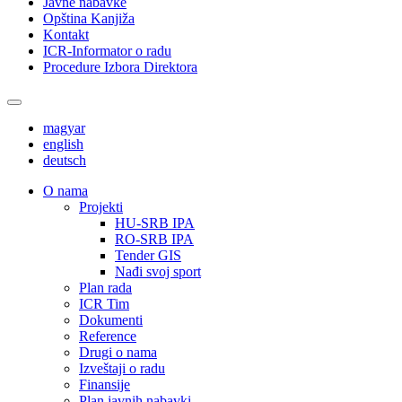
Javne nabavke
Opština Kanjiža
Kontakt
ICR-Informator o radu
Procedure Izbora Direktora
magyar
english
deutsch
О nama
Projekti
HU-SRB IPA
RO-SRB IPA
Tender GIS
Nađi svoj sport
Plan rada
ICR Tim
Dokumenti
Reference
Drugi o nama
Izveštaji o radu
Finansije
Plan javnih nabavki