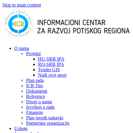
Skip to main content
О nama
Projekti
HU-SRB IPA
RO-SRB IPA
Tender GIS
Nađi svoj sport
Plan rada
ICR Tim
Dokumenti
Reference
Drugi o nama
Izveštaji o radu
Finansije
Plan javnih nabavki
Partnerske organizacije
Usluge