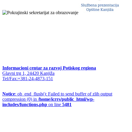
Informacioni centar za razvoj Potiskog regiona
Glavni trg 1, 24420 Kanjiža
Tel/Fax:+381-24-4873-151
Notice
: ob_end_flush(): Failed to send buffer of zlib output
compression (0) in
/home/icrrs/public_html/wp-
includes/functions.php
on line
5481