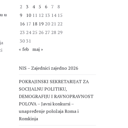
2
3
4
5
6
7
8
zu u
9
10
11
12
13
14
15
16
17
18
19
20
21
22
23
24
25
26
27
28
29
30
31
ja
« feb
maj »
ti
NIS – Zajednici zajedno 2026
POKRAJINSKI SEKRETARIJAT ZA
SOCIJALNU POLITIKU,
DEMOGRAFIJU I RAVNOPRAVNOST
POLOVA – Javni konkursi –
unapređenje položaja Roma i
Romkinja