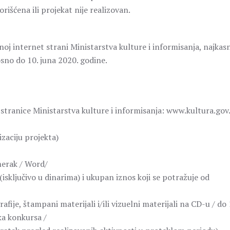
rišćena ili projekat nije realizovan.
čnoj internet strani Ministarstva kulture i informisanja, najkasn
sno do 10. juna 2020. godine.
stranice Ministarstva kulture i informisanja: www.kultura.gov.
izaciju projekta)
merak / Word/
(isključivo u dinarima) i ukupan iznos koji se potražuje od
fije, štampani materijali i/ili vizuelni materijali na CD-u / do 
ka konkursa /