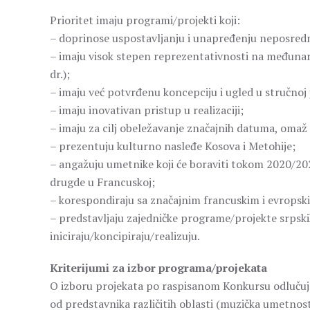
Prioritet imaju programi/projekti koji:
– doprinose uspostavljanju i unapređenju neposred
– imaju visok stepen reprezentativnosti na međunaro
dr.);
– imaju već potvrđenu koncepciju i ugled u stručnoj 
– imaju inovativan pristup u realizaciji;
– imaju za cilj obeležavanje značajnih datuma, omaž z
– prezentuju kulturno nasleđe Kosova i Metohije;
– angažuju umetnike koji će boraviti tokom 2020/2021
drugde u Francuskoj;
– korespondiraju sa značajnim francuskim i evropsk
– predstavljaju zajedničke programe/projekte srpskih
iniciraju/koncipiraju/realizuju.
Kriterijumi za izbor programa/projekata
O izboru projekata po raspisanom Konkursu odlučuje
od predstavnika različitih oblasti (muzička umetnos