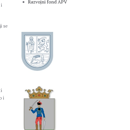
Razvojni fond APV
i
i se
i
 i