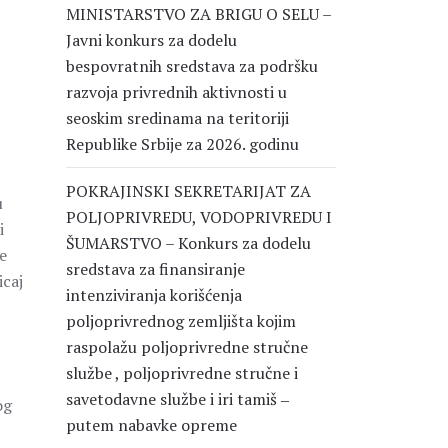
MINISTARSTVO ZA BRIGU O SELU –
Javni konkurs za dodelu
bespovratnih sredstava za podršku
razvoja privrednih aktivnosti u
seoskim sredinama na teritoriji
Republike Srbije za 2026. godinu
POKRAJINSKI SEKRETARIJAT ZA
u
POLJOPRIVREDU, VODOPRIVREDU I
i
ŠUMARSTVO – Konkurs za dodelu
e
sredstava za finansiranje
icaj
intenziviranja korišćenja
poljoprivrednog zemljišta kojim
raspolažu poljoprivredne stručne
službe , poljoprivredne stručne i
savetodavne službe i iri tamiš ‒
og
putem nabavke opreme