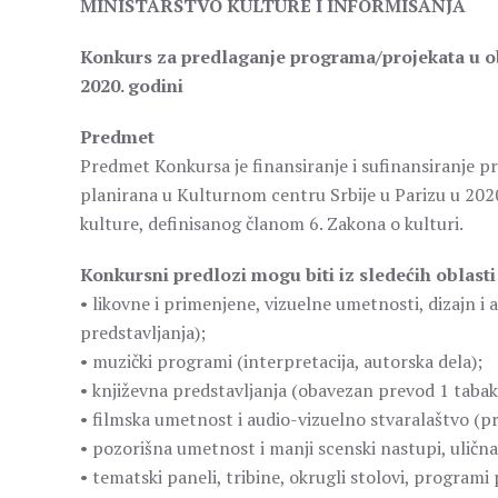
MINISTARSTVO KULTURE I INFORMISANJA
Konkurs za predlaganje programa/projekata u obl
2020. godini
Predmet
Predmet Konkursa je finansiranje i sufinansiranje pro
planirana u Kulturnom centru Srbije u Parizu u 2020.
kulture, definisanog članom 6. Zakona o kulturi.
Konkursni predlozi mogu biti iz sledećih oblasti
• likovne i primenjene, vizuelne umetnosti, dizajn i a
predstavljanja);
• muzički programi (interpretacija, autorska dela);
• književna predstavljanja (obavezan prevod 1 tabak
• filmska umetnost i audio-vizuelno stvaralaštvo (pro
• pozorišna umetnost i manji scenski nastupi, ulična
• tematski paneli, tribine, okrugli stolovi, programi