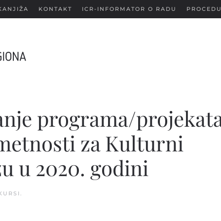
KANJIŽA
KONTAKT
ICR-INFORMATOR O RADU
PROCEDU
anje programa/projekat
umetnosti za Kulturni
zu u 2020. godini
KURSI
.