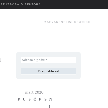
RE IZBORA DIREKTORA
MAGYAR
ENGLISH
DEUTSCH
a
mart 2020.
P
U
S
Č
P
S
N
1