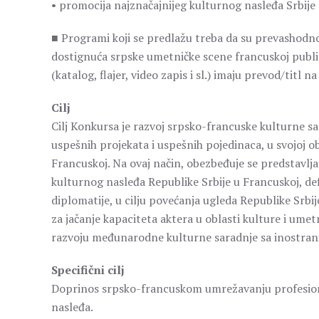
• promocija najznačajnijeg kulturnog nasleđa Srbije (p
■ Programi koji se predlažu treba da su prevashod
dostignuća srpske umetničke scene francuskoj publici
(katalog, flajer, video zapis i sl.) imaju prevod/titl na
Cilj
Cilj Konkursa je razvoj srpsko-francuske kulturne s
uspešnih projekata i uspešnih pojedinaca, u svojoj obla
Francuskoj. Na ovaj način, obezbeđuje se predstavlja
kulturnog nasleđa Republike Srbije u Francuskoj, de
diplomatije, u cilju povećanja ugleda Republike Srbij
za jačanje kapaciteta aktera u oblasti kulture i umet
razvoju međunarodne kulturne saradnje sa inostra
Specifični cilj
Doprinos srpsko-francuskom umrežavanju profesiona
nasleđa.