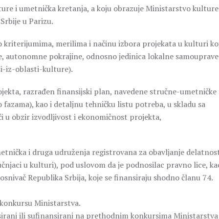
ture i umetnička kretanja, a koju obrazuje Ministarstvo kulture 
Srbije u Parizu.
 kriterijumima, merilima i načinu izbora projekata u kulturi koj
bije, autonomne pokrajine, odnosno jedinica lokalne samouprave
-iz-oblasti-kulture).
ojekta, razrađen finansijski plan, navedene stručne-umetničke
o fazama), kao i detaljnu tehničku listu potreba, u skladu sa
 u obzir izvodljivost i ekonomičnost projekta,
tnička i druga udruženja registrovana za obavljanje delatnost
čnjaci u kulturi), pod uslovom da je podnosilac pravno lice, kao
e osnivač Republika Srbija, koje se finansiraju shodno članu 74.
 konkursu Ministarstva.
sirani ili sufinansirani na prethodnim konkursima Ministarstva