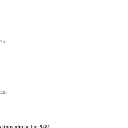
75 i
EĆE
ctions.php
on line
5481