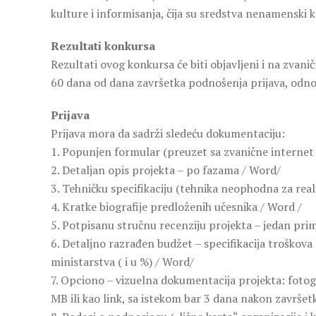
kulture i informisanja, čija su sredstva nenamenski ko
Rezultati konkursa
Rezultati ovog konkursa će biti objavljeni i na zvani
60 dana od dana završetka podnošenja prijava, odno
Prijava
Prijava mora da sadrži sledeću dokumentaciju:
1. Popunjen formular (preuzet sa zvanične internet 
2. Detaljan opis projekta – po fazama / Word/
3. Tehničku specifikaciju (tehnika neophodna za real
4. Kratke biografije predloženih učesnika / Word /
5. Potpisanu stručnu recenziju projekta – jedan pri
6. Detaljno razrađen budžet – specifikacija troškova 
ministarstva ( i u %) / Word/
7. Opciono – vizuelna dokumentacija projekta: fotogra
MB ili kao link, sa istekom bar 3 dana nakon završet