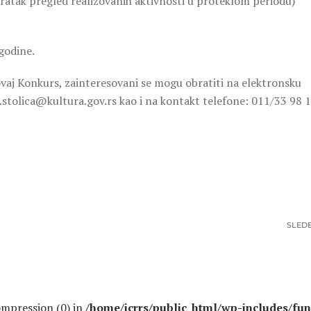
 kratak pregled realizovanih aktivnosti u proteklom periodu)
godine.
 ovaj Konkurs, zainteresovani se mogu obratiti na elektronsku
stolica@kultura.gov.rs kao i na kontakt telefone: 011/33 98 1
SLED
compression (0) in
/home/icrrs/public_html/wp-includes/fun