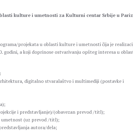
asti kulture i umetnosti za Kulturni centar Srbije u Pari
grama/projekata u oblasti kulture i umetnosti čija je realizaci
 godini, a koji doprinose ostvarivanju opšteg interesa u oblas
:
rhitektura, digitalno stvaralaštvo i multimediji (postavke i
a);
jekcije i predstavljanje)/(obavezan prevod /titl);
 umetnost (uz prevod /titl);
 predstavljanja autora/dela;