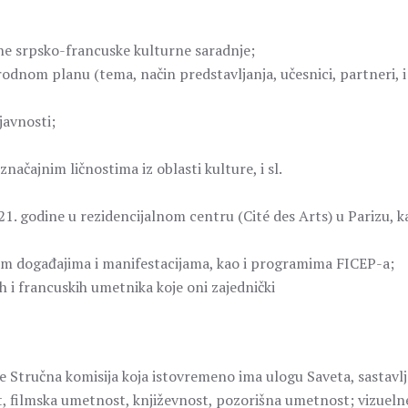
ne srpsko-francuske kulturne saradnje;
dnom planu (tema, način predstavljanja, učesnici, partneri, i
javnosti;
načajnim ličnostima iz oblasti kulture, i sl.
. godine u rezidencijalnom centru (Cité des Arts) u Parizu, ka
im događajima i manifestacijama, kao i programima FICEP-a;
 i francuskih umetnika koje oni zajednički
 Stručna komisija koja istovremeno ima ulogu Saveta, sastavl
t, filmska umetnost, književnost, pozorišna umetnost; vizueln