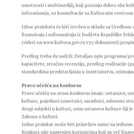
umetnosti i multimediji), koji poznaju dobro obe kul
informisanja, uz konsultacije sa Kulturnim centrom 
Izbor projekata će biti izvršen u skladu sa Uredbom o
finansiraju i sufinansiraju iz budžeta Republike Sr
(videti na www.kultura.gov.rs/cyr/dokumenti/propisi
Predlog treba da sadrži: Detaljan opis programa/pr
kapacitete, stručnu recenziju, predlog realizacije (p
standardima predstavljanja u inostranstvu, uzimajući
Pravo učešća na konkursu
Pravo učešća na ovom konkursu imaju: ustanove, ume
kulture, pojedinci (umetnici, saradnici, odnosno stru
drugi subjekti u kulturi, osim ustanova kulture čiji j
Zakona o kulturi.
Jedan projekat može biti prijavljen samo na jednom
Konkurs nije namenjen korisnicima koji su već finan