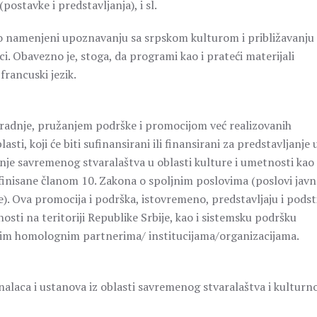
ostavke i predstavljanja), i sl.
no namenjeni upoznavanju sa srpskom kulturom i približavanju
. Obavezno je, stoga, da programi kao i prateći materijali
 francuski jezik.
aradnje, pružanjem podrške i promocijom već realizovanih
sti, koji će biti sufinansirani ili finansirani za predstavljanje 
nje savremenog stvaralaštva u oblasti kulture i umetnosti kao 
finisane članom 10. Zakona o spoljnim poslovima (poslovi javn
e). Ova promocija i podrška, istovremeno, predstavljaju i podst
nosti na teritoriji Republike Srbije, kao i sistemsku podršku
nim homolognim partnerima/ institucijama/organizacijama.
laca i ustanova iz oblasti savremenog stvaralaštva i kulturn