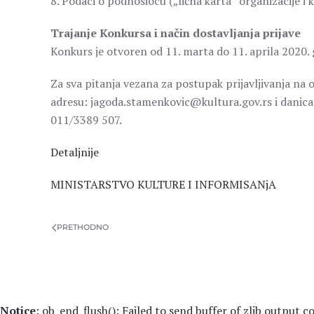
8. Podaci o podnosiocu („lična karta“ organizacije i
Trajanje Konkursa i način dostavljanja prijave
Konkurs je otvoren od 11. marta do 11. aprila 2020. 
Za sva pitanja vezana za postupak prijavljivanja na
adresu: jagoda.stamenkovic@kultura.gov.rs i danica.
011/3389 507.
Detaljnije
MINISTARSTVO KULTURE I INFORMISANjA
PRETHODNO
Notice
: ob_end_flush(): Failed to send buffer of zlib output 