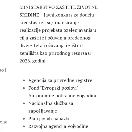
MINISTARSTVO ZAŠTITE ŽIVOTNE
SREDINE – Javni konkurs za dodelu
sredstava za su/finansiranje
realizacije projekata ozelenjavanja u
cilju zaštite i očuvanja predeonog
diverziteta i očuvanja i zaštite
zemljišta kao prirodnog resursa u
2026. godini
o i
Agencija za privredne registre
Fond "Evropski poslovi"
Autonomne pokrajine Vojvodine
Nacionalna služba za
zapošljavanje
Plan javnih nabavki
jena
Razvojna agencija Vojvodine
e