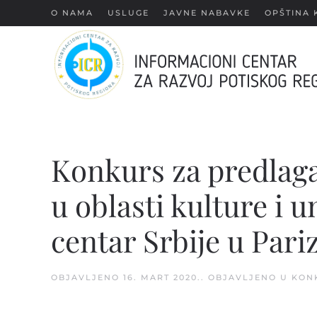
О NAMA
USLUGE
JAVNE NABAVKE
OPŠTINA 
Skip
to
main
content
Konkurs za predlag
u oblasti kulture i 
centar Srbije u Pari
OBJAVLJENO
16. MART 2020.
. OBJAVLJENO U
KON