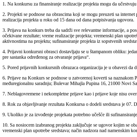
1. Na konkursu za finansiranje realizacije projekta mogu da učestvuju 
2. Projekti se podnose na obrascima koji se mogu preuzeti sa internet
realizacija projekta u roku od 15 dana od dana potpisivanja ugovora.
3. Prijava na konkurs treba da sadrži sve relevantne informacije, a pos
očekivane rezultate; vreme realizacije projekta; vremenski plan upotre
aktivnostima na projektu; sufinansiranje projekta iz sopstvenih sredstava
4. Prijavni konkursni obrasci dostavljaju se u štampanom obliku: jedan
pre sastanka određenog za otvaranje prijava“.
5. Pored prijavnih konkursnih obrazaca organizacija je u obavezi da dos
6. Prijave na Konkurs se podnose u zatvorenoj koverti sa naznakom P
međuregionalnu saradnju; Bulevar Mihajla Pupina 16, 21000 Novi Sad
7. Neblagovremene i nekompletne prijave kao i prijave koje nisu ove
8. Rok za objavljivanje rezultata Konkursa o dodeli sredstava je 07
9. Ukoliko je za izvođenje projekata potrebno učešće ili sufinansiranje 
10. Sa nosiocem izabranog projekta zaključuje se ugovor kojim se obave
vremenski plan upotrebe sredstava; način nadzora nad namenskim koriš