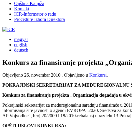
Opština Kanjiža
Kontakt
ICR-Informator o radu
Procedure Izbora Direktora
magyar
english
deutsch
Konkurs za finansiranje projekta „Organ
Objavljeno
26. novembar 2010.
. Objavljeno u
Konkursi
.
POKRAJINSKI SEKRETARIJAT ZA MEĐUREGIONALNU
Konkurs za finansiranje projekta „Organizacija događaja u o
Pokrajinski sekretarijat za međuregionalnu saradnju finansiraće u 2
informisanja šire javnosti o agendi EVROPA -2020. Sredstva za konk
AP Vojvodine“, broj 20/2009 i 18/2010-rebalans) u razdelu 13 Pokraji
OPŠTI USLOVI KONKURSA: