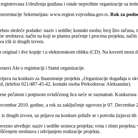
registrovana Udruženja građana i ostale neprofitne organizacije sa teri
 prezentacije Sekretarijata: www.region.vojvodina.gov.rs.
Rok za podno
ebno sledeće podatke: naziv i sedište; kontakt osobu; broj žiro računa, m
be sredstava; način na koji se planira praćenje i procena projekta, nač
 i/ili iz drugih izvora.
 original i dve kopije i u elektronskom obliku (CD). Na koverti mora da
tavi Akt o registraciji i Statut organizacije.
rijava na konkurs za finansiranje projekta „Organizacije događaja u o
, (telefon 021/487-45-42, kontakt osoba Prekodravac Aleksandar).
rene pečatom i potpisom ovlašćenog lica neće se razmatrati. Konkursna
. Decembar 2010. godine, a rok za zaključenje ugovora je 07. Decembar
iz drugih izvora, uz prijavu na konkurs prilaže se i potvrda (izjava) tih 
zno utvrđuje: naziv i sedište nosioca projekta; vrsta i obim projekta; v
ćenjem sredstava i odvijanjem realizacije projekta.