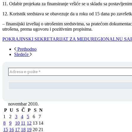
11. Odabir projekata za finansiranje vršiće se u skladu sa postavljenim
12. Korisnik sredstava se obavezuje da u roku od 15 dana po završetku
– finansijski izveštaj o utrošenim sredstvima, sa pratećom dokumentac
utrošena, prema ugovoru i pozitivnim propisima.
POKRAJINSKI SEKRETARIJAT ZA MEĐUREGIONALNU S
Prethodno
Sledeće
novembar 2010.
P
U
S
Č
P
S
N
1
2
3
4
5
6
7
8
9
10
11
12
13
14
15
16
17
18
19
20
21