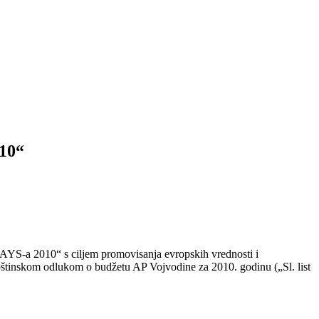
010“
 DAYS-a 2010“ s ciljem promovisanja evropskih vrednosti i
štinskom odlukom o budžetu AP Vojvodine za 2010. godinu („Sl. list