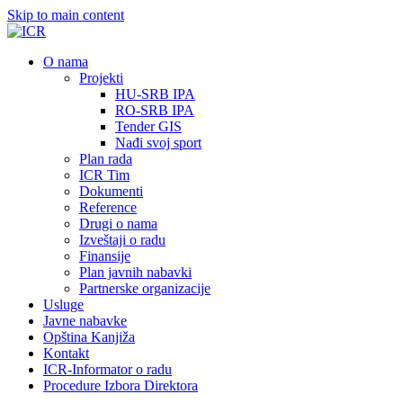
Skip to main content
О nama
Projekti
HU-SRB IPA
RO-SRB IPA
Tender GIS
Nađi svoj sport
Plan rada
ICR Tim
Dokumenti
Reference
Drugi o nama
Izveštaji o radu
Finansije
Plan javnih nabavki
Partnerske organizacije
Usluge
Javne nabavke
Opština Kanjiža
Kontakt
ICR-Informator o radu
Procedure Izbora Direktora