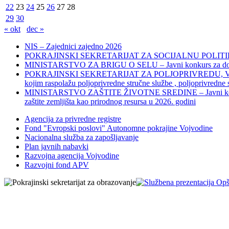
22
23
24
25
26
27
28
29
30
« okt
dec »
NIS – Zajednici zajedno 2026
POKRAJINSKI SEKRETARIJAT ZA SOCIJALNU POLITIKU, 
MINISTARSTVO ZA BRIGU O SELU – Javni konkurs za dodelu bes
POKRAJINSKI SEKRETARIJAT ZA POLJOPRIVREDU, VODOPRIVR
kojim raspolažu poljoprivredne stručne službe , poljoprivredne
MINISTARSTVO ZAŠTITE ŽIVOTNE SREDINE – Javni konkurs za dod
zaštite zemljišta kao prirodnog resursa u 2026. godini
Agencija za privredne registre
Fond "Evropski poslovi" Autonomne pokrajine Vojvodine
Nacionalna služba za zapošljavanje
Plan javnih nabavki
Razvojna agencija Vojvodine
Razvojni fond APV