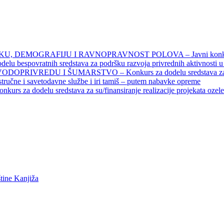
DEMOGRAFIJU I RAVNOPRAVNOST POLOVA – Javni konkursi – 
povratnih sredstava za podršku razvoja privrednih aktivnosti u seo
EDU I ŠUMARSTVO – Konkurs za dodelu sredstava za finansiran
 stručne i savetodavne službe i iri tamiš ‒ putem nabavke opreme
elu sredstava za su/finansiranje realizacije projekata ozelenjavan