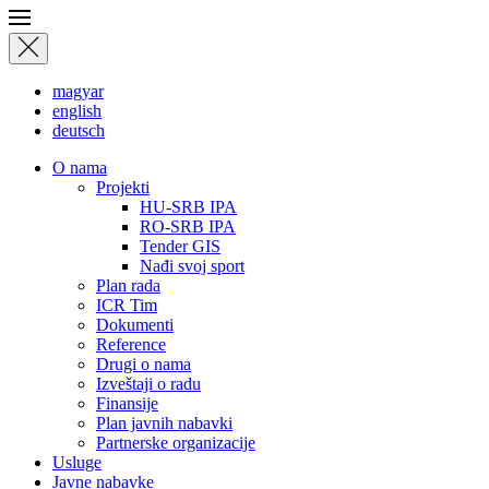
magyar
english
deutsch
О nama
Projekti
HU-SRB IPA
RO-SRB IPA
Tender GIS
Nađi svoj sport
Plan rada
ICR Tim
Dokumenti
Reference
Drugi o nama
Izveštaji o radu
Finansije
Plan javnih nabavki
Partnerske organizacije
Usluge
Javne nabavke