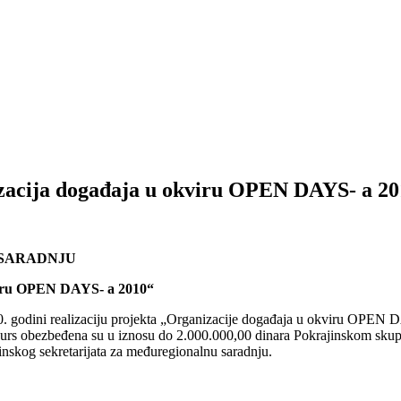
izacija događaja u okviru OPEN DAYS- a 2
 SARADNJU
kviru OPEN DAYS- a 2010“
010. godini realizaciju projekta „Organizacije događaja u okviru OPEN
urs obezbeđena su u iznosu do 2.000.000,00 dinara Pokrajinskom skup
nskog sekretarijata za međuregionalnu saradnju.