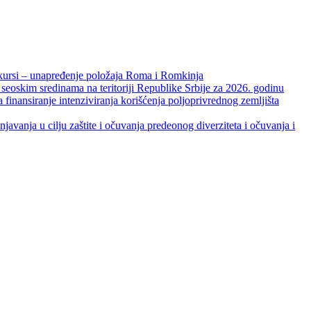
unapređenje položaja Roma i Romkinja
skim sredinama na teritoriji Republike Srbije za 2026. godinu
je intenziviranja korišćenja poljoprivrednog zemljišta
ja u cilju zaštite i očuvanja predeonog diverziteta i očuvanja i