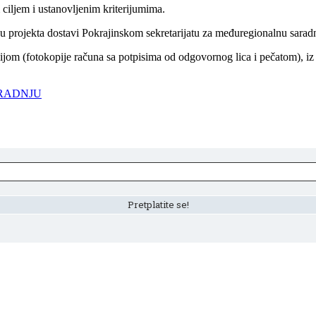
 ciljem i ustanovljenim kriterijumima.
 projekta dostavi Pokrajinskom sekretarijatu za međuregionalnu saradnju 
ijom (fotokopije računa sa potpisima od odgovornog lica i pečatom), iz
ARADNJU