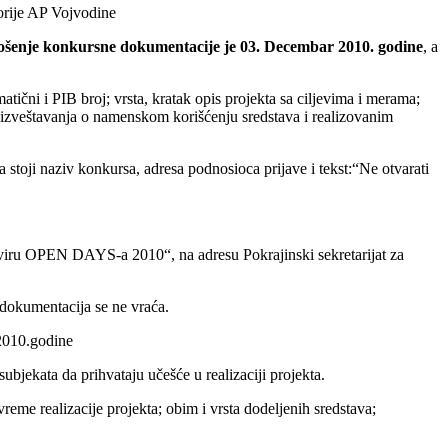
torije AP Vojvodine
šenje konkursne dokumentacije je 03. Decembar 2010. godine
, a
atični i PIB broj; vrsta, kratak opis projekta sa ciljevima i merama;
in izveštavanja o namenskom korišćenju sredstava i realizovanim
 stoji naziv konkursa, adresa podnosioca prijave i tekst:“Ne otvarati
kviru OPEN DAYS-a 2010“, na adresu Pokrajinski sekretarijat za
 dokumentacija se ne vraća.
 2010.godine
subjekata da prihvataju učešće u realizaciji projekta.
reme realizacije projekta; obim i vrsta dodeljenih sredstava;