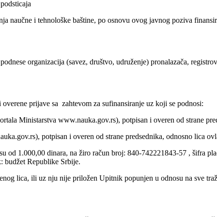
 podsticaja
anja naučne i tehnološke baštine, po osnovu ovog javnog poziva finansir
odnese organizacija (savez, društvo, udruženje) pronalazača, registro
verene prijave sa zahtevom za sufinansiranje uz koji se podnosi:
tala Ministarstva www.nauka.gov.rs), potpisan i overen od strane pred
a.gov.rs), potpisan i overen od strane predsednika, odnosno lica ovl
su od 1.000,00 dinara, na žiro račun broj: 840-742221843-57 , šifra pla
k: budžet Republike Srbije.
nog lica, ili uz nju nije priložen Upitnik popunjen u odnosu na sve traž