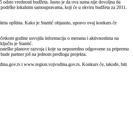
 odsto vrednosti budžeta. Jasno je da ova suma nije dovoljna da
 podrške lokalnim samoupravama, koji će u okviru budžeta za 2011.
iteta opština. Kako je Stantić objasnio, upravo ovaj konkurs će
očetkom godine usvojila informaciju o merama i aktivnostima na
ljučio je Stantić.
strateške planove razvoja i koje su neposredno odgovorne za pripremu
 bude partner još na jednom predlogu projekta.
dina.gov.rs i www.region.vojvodina.gov.rs. Konkurs će, takođe, biti