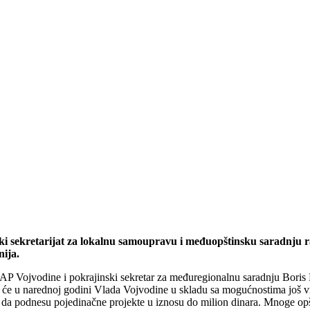
ki sekretarijat za lokalnu samoupravu i međuopštinsku saradnju r
nija.
P Vojvodine i pokrajinski sekretar za međuregionalnu saradnju Boris B
da će u narednoj godini Vlada Vojvodine u skladu sa mogućnostima još
 da podnesu pojedinačne projekte u iznosu do milion dinara. Mnoge o