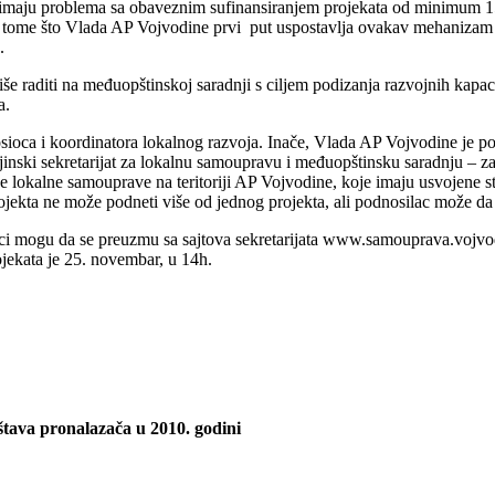
, imaju problema sa obaveznim sufinansiranjem projekata od minimum 15
 u tome što Vlada AP Vojvodine prvi put uspostavlja ovakav mehanizam
.
iše raditi na međuopštinskoj saradnji s ciljem podizanja razvojnih kapac
a.
sioca i koordinatora lokalnog razvoja. Inače, Vlada AP Vojvodine je p
inski sekretarijat za lokalnu samoupravu i međuopštinsku saradnju – zak
e lokalne samouprave na teritoriji AP Vojvodine, koje imaju usvojene 
rojekta ne može podneti više od jednog projekta, ali podnosilac može da
azci mogu da se preuzmu sa sajtova sekretarijata www.samouprava.vojvo
jekata je 25. novembar, u 14h.
štava pronalazača u 2010. godini