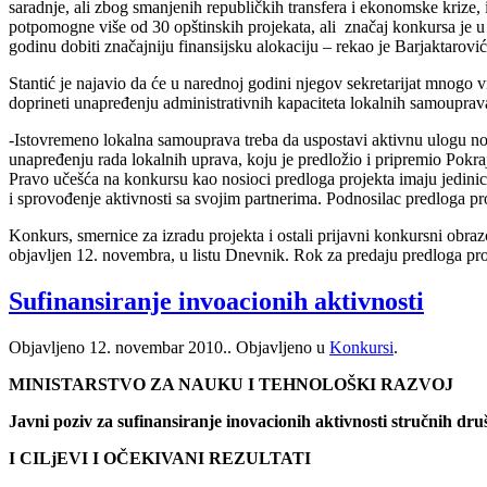
saradnje, ali zbog smanjenih republičkih transfera i ekonomske krize
potpomogne više od 30 opštinskih projekata, ali značaj konkursa je
godinu dobiti značajniju finansijsku alokaciju – rekao je Barjaktarović
Stantić je najavio da će u narednoj godini njegov sekretarijat mnogo v
doprineti unapređenju administrativnih kapaciteta lokalnih samouprav
-Istovremeno lokalna samouprava treba da uspostavi aktivnu ulogu no
unapređenju rada lokalnih uprava, koju je predložio i pripremio Pokraj
Pravo učešća na konkursu kao nosioci predloga projekta imaju jedinic
i sprovođenje aktivnosti sa svojim partnerima. Podnosilac predloga p
Konkurs, smernice za izradu projekta i ostali prijavni konkursni obr
objavljen 12. novembra, u listu Dnevnik. Rok za predaju predloga pro
Sufinansiranje invoacionih aktivnosti
Objavljeno
12. novembar 2010.
. Objavljeno u
Konkursi
.
MINISTARSTVO ZA NAUKU I TEHNOLOŠKI RAZVOJ
Javni poziv za sufinansiranje
inovacionih aktivnosti stručnih dru
I CILjEVI I OČEKIVANI REZULTATI