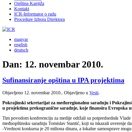
Opština Kanjiža
Kontakt
ICR-Informator o radu
Procedure Izbora Direktora
magyar
english
deutsch
Dan:
12. novembar 2010.
Sufinansiranje opština u IPA projektima
Objavljeno
12. novembar 2010.
. Objavljeno u
Vesti
.
Pokrajinski sekretarijat za međuregionalnu saradnju i Pokrajins
u projektima prekogranične saradnje, koje finansira Evropska u
Tim povodom konferenciju za medije održali su potpredsednik Vlade A
međuopštinsku saradnju Tomislav Stantić, koji su iskazali uverenje 
-Vrednost konkursa je 20 miliona dinara, a lokalne samouprave mogu