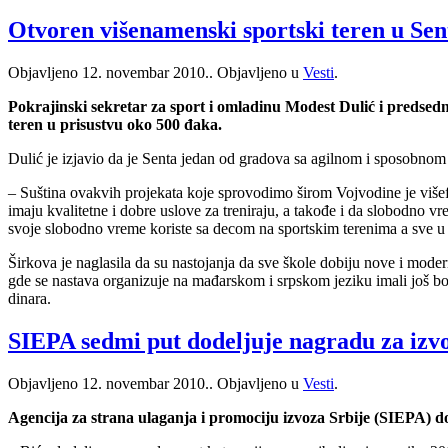
Otvoren višenamenski sportski teren u Sen
Objavljeno
12. novembar 2010.
. Objavljeno u
Vesti
.
Pokrajinski sekretar za sport i omladinu Modest Dulić i predsed
teren u prisustvu oko 500 đaka.
Dulić je izjavio da je Senta jedan od gradova sa agilnom i sposobno
– Suština ovakvih projekata koje sprovodimo širom Vojvodine je više
imaju kvalitetne i dobre uslove za treniraju, a takođe i da slobodno 
svoje slobodno vreme koriste sa decom na sportskim terenima a sve u cil
Širkova je naglasila da su nastojanja da sve škole dobiju nove i mode
gde se nastava organizuje na mađarskom i srpskom jeziku imali još bol
dinara.
SIEPA sedmi put dodeljuje nagradu za izv
Objavljeno
12. novembar 2010.
. Objavljeno u
Vesti
.
Agencija za strana ulaganja i promociju izvoza Srbije (SIEPA) 