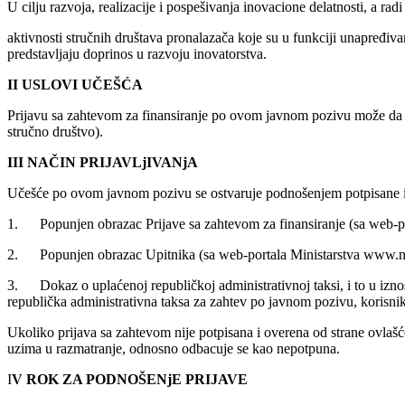
U cilju razvoja, realizacije i pospešivanja inovacione delatnosti, a radi
aktivnosti stručnih društava pronalazača koje su u funkciji unapređiv
predstavljaju doprinos u razvoju inovatorstva.
II USLOVI UČEŠĆA
Prijavu sa zahtevom za finansiranje po ovom javnom pozivu može da p
stručno društvo).
III NAČIN PRIJAVLjIVANjA
Učešće po ovom javnom pozivu se ostvaruje podnošenjem potpisane i o
1. Popunjen obrazac Prijave sa zahtevom za finansiranje (sa web-por
2. Popunjen obrazac Upitnika (sa web-portala Ministarstva www.nauk
3. Dokaz o uplaćenoj republičkoj administrativnoj taksi, i to u izno
republička administrativna taksa za zahtev po javnom pozivu, korisni
Ukoliko prijava sa zahtevom nije potpisana i overena od strane ovlašće
uzima u razmatranje, odnosno odbacuje se kao nepotpuna.
I
V ROK ZA PODNOŠENjE PRIJAVE