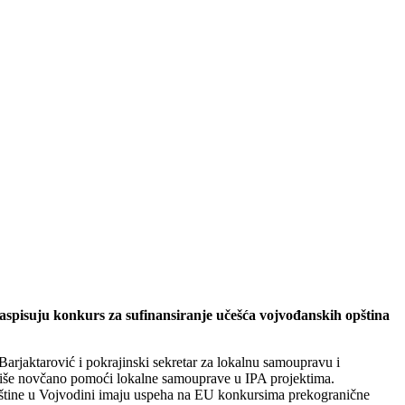
aspisuju konkurs za sufinansiranje učešća vojvođanskih opština
arjaktarović i pokrajinski sekretar za lokalnu samoupravu i
 više novčano pomoći lokalne samouprave u IPA projektima.
pštine u Vojvodini imaju uspeha na EU konkursima prekogranične