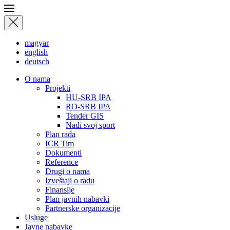
magyar
english
deutsch
О nama
Projekti
HU-SRB IPA
RO-SRB IPA
Tender GIS
Nađi svoj sport
Plan rada
ICR Tim
Dokumenti
Reference
Drugi o nama
Izveštaji o radu
Finansije
Plan javnih nabavki
Partnerske organizacije
Usluge
Javne nabavke