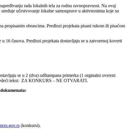
 unapređivanju rada lokalnih tela za rodnu ravnopravnost. Na ovaj
e uređuje učestvovanje lokalne samouprave u aktivnostima koje su
 na propisanim obrascima. Predlozi projekata pisani rukom ili pisaćom
u 16 časova. Predlozi projekata dostavljaju se u zatvorenoj koverti
stavljaju se u 2 (dva) odštampana primerka (1 orginalni overeni
ekta i sledeći tekst: ZA KONKURS – NE OTVARATI.
ih dokumenata:
rzs.gov.rs
(konkursi).