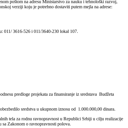
enom poštom na adresu Ministarstvo za nauku i tehnološki razvoj,
ronskoj verziji koju je potrebno dostaviti putem mejla na adrese:
u: 011/ 3616-526 i 011/3640-230 lokal 107.
podnesu predloge projekata za finansiranje iz sredstava Budžeta
rsu obezbedilo sredstva u ukupnom iznosu od 1.000.000,00 dinara.
lnih tela za rodnu ravnopravnost u Republici Srbiji u cilju realizacije
adu sa Zakonom o ravnopravnosti polova.