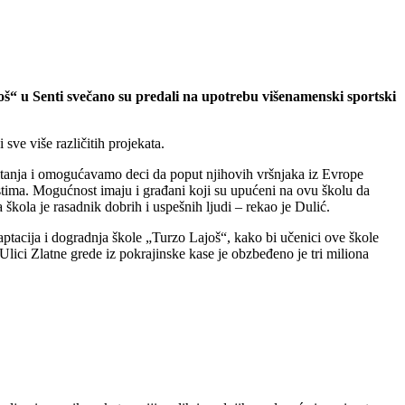
oš“ u Senti svečano su predali na upotrebu višenamenski sportski
ve više različitih projekata.
pitanja i omogućavamo deci da poput njihovih vršnjaka iz Evrope
ostima. Mogućnost imaju i građani koji su upućeni na ovu školu da
 škola je rasadnik dobrih i uspešnih ljudi – rekao je Dulić.
ptacija i dogradnja škole „Turzo Lajoš“, kako bi učenici ove škole
lici Zlatne grede iz pokrajinske kase je obzbeđeno je tri miliona