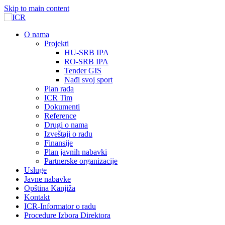
Skip to main content
О nama
Projekti
HU-SRB IPA
RO-SRB IPA
Tender GIS
Nađi svoj sport
Plan rada
ICR Tim
Dokumenti
Reference
Drugi o nama
Izveštaji o radu
Finansije
Plan javnih nabavki
Partnerske organizacije
Usluge
Javne nabavke
Opština Kanjiža
Kontakt
ICR-Informator o radu
Procedure Izbora Direktora