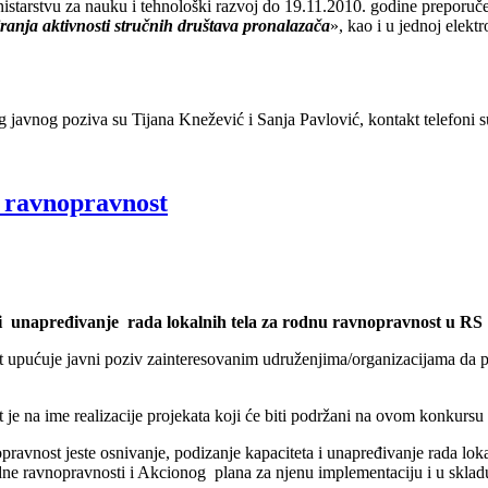
istarstvu za nauku i tehnološki razvoj do 19.11.2010. godine preporuč
ranja aktivnosti stručnih društava pronalazača
», kao i u jednoj elekt
avnog poziva su Tijana Knežević i Sanja Pavlović, kontakt telefoni s
u ravnopravnost
 i unapređivanje rada lokalnih tela za rodnu ravnopravnost u RS
st upućuje javni poziv zainteresovanim udruženjima/organizacijama da 
st je na ime realizacije projekata koji će biti podržani na ovom konku
opravnost jeste osnivanje, podizanje kapaciteta i unapređivanje rada loka
rodne ravnopravnosti i Akcionog plana za njenu implementaciju i u skl