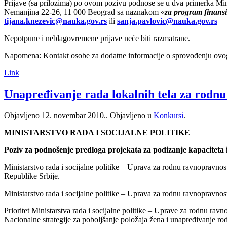
Prijave (sa prilozima) po ovom pozivu podnose se u dva primerka Min
Nemanjina 22-26, 11 000 Beograd sa naznakom «
za program finansi
tijana.knezevic@nauka.gov.rs
ili
sanja.pavlovic@nauka.gov.rs
Nepotpune i neblagovremene prijave neće biti razmatrane.
Napomena: Kontakt osobe za dodatne informacije o sprovođenju ovog j
Link
Unapređivanje rada lokalnih tela za rodn
Objavljeno
12. novembar 2010.
. Objavljeno u
Konkursi
.
MINISTARSTVO RADA I SOCIJALNE POLITIKE
Poziv za podnošenje predloga projekata za podizanje kapaciteta
Ministarstvo rada i socijalne politike – Uprava za rodnu ravnopravno
Republike Srbije.
Ministarstvo rada i socijalne politike – Uprava za rodnu ravnopravno
Prioritet Ministarstva rada i socijalne politike – Uprave za rodnu ravn
Nacionalne strategije za poboljšanje položaja žena i unapređivanje 