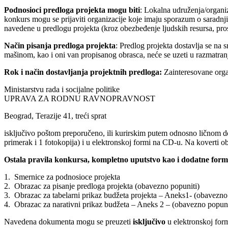
Podnosioci predloga projekta mogu biti
: Lokalna udruženja/organiz
konkurs mogu se prijaviti organizacije koje imaju sporazum o saradn
navedene u predlogu projekta (kroz obezbeđenje ljudskih resursa, prost
Način pisanja predloga projekta
: Predlog projekta dostavlja se na
mašinom, kao i oni van propisanog obrasca, neće se uzeti u razmatran
Rok i način dostavljanja projektnih predloga:
Zainteresovane organ
Ministarstvu rada i socijalne politike
UPRAVA ZA RODNU RAVNOPRAVNOST
Beograd, Terazije 41, treći sprat
isključivo poštom preporučeno, ili kurirskim putem odnosno ličnom do
primerak i 1 fotokopija) i u elektronskoj formi na CD-u. Na kovert
Ostala pravila konkursa, kompletno uputstvo kao i dodatne forma
1. Smernice za podnosioce projekta
2. Obrazac za pisanje predloga projekta (obavezno popuniti)
3. Obrazac za tabelarni prikaz budžeta projekta – Aneks1- (obavezno
4. Obrazac za narativni prikaz budžeta – Aneks 2 – (obavezno popuni
Navedena dokumenta mogu se preuzeti
isključivo
u elektronskoj formi