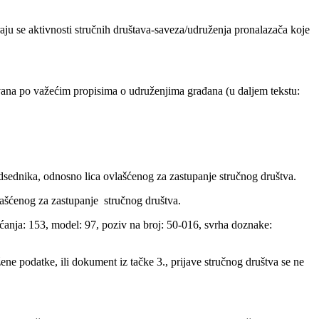
aju se aktivnosti stručnih društava-saveza/udruženja pronalazača koje
vana po važećim propisima o udruženjima građana (u daljem tekstu:
sednika, odnosno lica ovlašćenog za zastupanje stručnog društva.
ašćenog za zastupanje stručnog društva.
ćanja: 153, model: 97, poziv na broj: 50-016, svrha doznake:
ene podatke, ili dokument iz tačke 3., prijave stručnog društva se ne