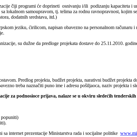
acije čiji programi će doprineti osnivanju i/ili podizanju kapaciteta i
ji sa lokalnom samoupravom, tj. telima za rodnu ravnopravnost, kojim s
ora, dodatnih sredstava, itd.)
 srpskom jeziku, ćirilicom, napisan obavezno na personalnom računaru i
je.
izacije, su dužne da predloge projekata dostave do 25.11.2010. godine 
stavom. Predlog projekta, budžet projekta, narativni budžet projekta do
i obavezno treba naznačiti puno ime i adresu pošiljaoca, naziv proj
cije za podnosioce prijava, nalaze se u okviru sledećih tendersk
 popuniti)
ti).
 sa internet prezentacije Ministarstva rada i socijalne politike
www.min