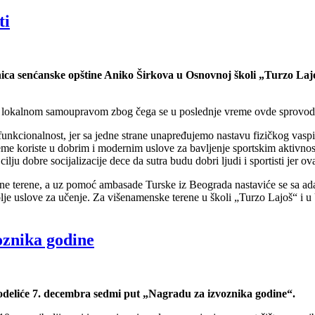
ti
nica senćanske opštine Aniko Širkova u Osnovnoj školi „Turzo Laj
m lokalnom samoupravom zbog čega se u poslednje vreme ovde sprovodi s
funkcionalnost, jer sa jedne strane unapređujemo nastavu fizičkog vas
vreme koriste u dobrim i modernim uslove za bavljenje sportskim aktivn
ju dobre socijalizacije dece da sutra budu dobri ljudi i sportisti jer ova
rne terene, a uz pomoć ambasade Turske iz Beograda nastaviće se sa ada
je uslove za učenje. Za višenamenske terene u školi „Turzo Lajoš“ i u U
oznika godine
dodeliće 7. decembra sedmi put „Nagradu za izvoznika godine“.