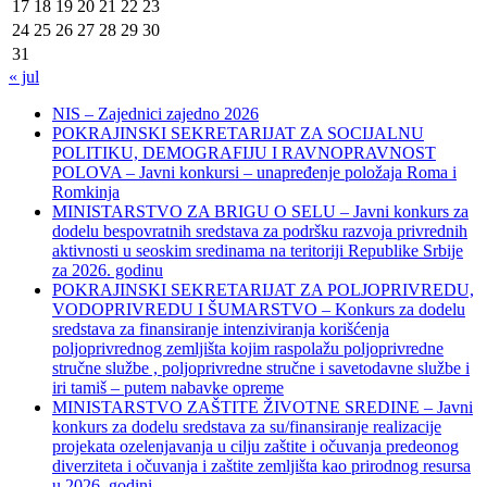
17
18
19
20
21
22
23
24
25
26
27
28
29
30
31
« jul
NIS – Zajednici zajedno 2026
POKRAJINSKI SEKRETARIJAT ZA SOCIJALNU
POLITIKU, DEMOGRAFIJU I RAVNOPRAVNOST
POLOVA – Javni konkursi – unapređenje položaja Roma i
Romkinja
MINISTARSTVO ZA BRIGU O SELU – Javni konkurs za
dodelu bespovratnih sredstava za podršku razvoja privrednih
aktivnosti u seoskim sredinama na teritoriji Republike Srbije
za 2026. godinu
POKRAJINSKI SEKRETARIJAT ZA POLJOPRIVREDU,
VODOPRIVREDU I ŠUMARSTVO – Konkurs za dodelu
sredstava za finansiranje intenziviranja korišćenja
poljoprivrednog zemljišta kojim raspolažu poljoprivredne
stručne službe , poljoprivredne stručne i savetodavne službe i
iri tamiš ‒ putem nabavke opreme
MINISTARSTVO ZAŠTITE ŽIVOTNE SREDINE – Javni
konkurs za dodelu sredstava za su/finansiranje realizacije
projekata ozelenjavanja u cilju zaštite i očuvanja predeonog
diverziteta i očuvanja i zaštite zemljišta kao prirodnog resursa
u 2026. godini