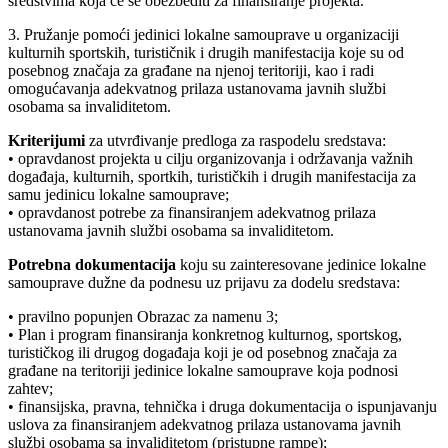
sredstvima koja će se obezbediti za finansiranje projekta.
3. Pružanje pomoći jedinici lokalne samouprave u organizaciji
kulturnih sportskih, turističnik i drugih manifestacija koje su od
posebnog značaja za građane na njenoj teritoriji, kao i radi
omogućavanja adekvatnog prilaza ustanovama javnih službi
osobama sa invaliditetom.
Kriterijumi
za utvrđivanje predloga za raspodelu sredstava:
• opravdanost projekta u cilju organizovanja i održavanja važnih
događaja, kulturnih, sportkih, turističkih i drugih manifestacija za
samu jedinicu lokalne samouprave;
• opravdanost potrebe za finansiranjem adekvatnog prilaza
ustanovama javnih službi osobama sa invaliditetom.
Potrebna dokumentacija
koju su zainteresovane jedinice lokalne
samouprave dužne da podnesu uz prijavu za dodelu sredstava:
• pravilno popunjen Obrazac za namenu 3;
• Plan i program finansiranja konkretnog kulturnog, sportskog,
turističkog ili drugog događaja koji je od posebnog značaja za
građane na teritoriji jedinice lokalne samouprave koja podnosi
zahtev;
• finansijska, pravna, tehnička i druga dokumentacija o ispunjavanju
uslova za finansiranjem adekvatnog prilaza ustanovama javnih
službi osobama sa invaliditetom (pristupne rampe);