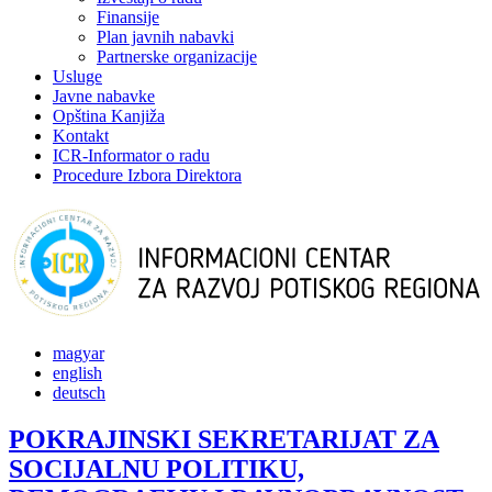
Finansije
Plan javnih nabavki
Partnerske organizacije
Usluge
Javne nabavke
Opština Kanjiža
Kontakt
ICR-Informator o radu
Procedure Izbora Direktora
magyar
english
deutsch
POKRAJINSKI SEKRETARIJAT ZA
SOCIJALNU POLITIKU,