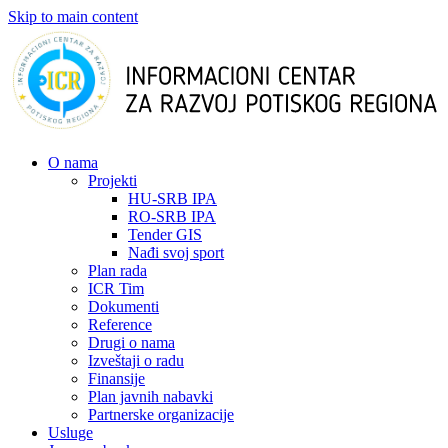
Skip to main content
О nama
Projekti
HU-SRB IPA
RO-SRB IPA
Tender GIS
Nađi svoj sport
Plan rada
ICR Tim
Dokumenti
Reference
Drugi o nama
Izveštaji o radu
Finansije
Plan javnih nabavki
Partnerske organizacije
Usluge