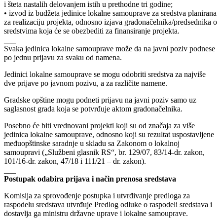
i šteta nastalih delovanjem istih u prethodne tri godine;
• izvod iz budžeta jedinice lokalne samouprave za sredstva planirana
za realizaciju projekta, odnosno izjava gradonačelnika/predsednika o
sredstvima koja će se obezbediti za finansiranje projekta.
___
Svaka jedinica lokalne samouprave može da na javni poziv podnese
po jednu prijavu za svaku od namena.
Jedinici lokalne samouprave se mogu odobriti sredstva za najviše
dve prijave po javnom pozivu, a za različite namene.
Gradske opštine mogu podneti prijavu na javni poziv samo uz
saglasnost grada koja se potvrđuje aktom gradonačelnika.
Posebno će biti vrednovani projekti koji su od značaja za više
jedinica lokalne samouprave, odnosno koji su rezultat uspostavljene
međuopštinske saradnje u skladu sa Zakonom o lokalnoj
samoupravi („Službeni glasnik RS“, br. 129/07, 83/14-dr. zakon,
101/16-dr. zakon, 47/18 i 111/21 – dr. zakon).
___
Postupak odabira prijava i način prenosa sredstava
Komisija za sprovođenje postupka i utvrđivanje predloga za
raspodelu sredstava utvrđuje Predlog odluke o raspodeli sredstava i
dostavlja ga ministru državne uprave i lokalne samouprave.