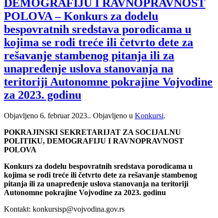
DEMOGRAFIJU I RAVNOPRAVNOST
POLOVA – Konkurs za dodelu
bespovratnih sredstava porodicama u
kojima se rodi treće ili četvrto dete za
rešavanje stambenog pitanja ili za
unapređenje uslova stanovanja na
teritoriji Autonomne pokrajine Vojvodine
za 2023. godinu
Objavljeno
6. februar 2023.
. Objavljeno u
Konkursi
.
POKRAJINSKI SEKRETARIJAT ZA SOCIJALNU
POLITIKU, DEMOGRAFIJU I RAVNOPRAVNOST
POLOVA
Konkurs za dodelu bespovratnih sredstava porodicama u
kojima se rodi treće ili četvrto dete za rešavanje stambenog
pitanja ili za unapređenje uslova stanovanja na teritoriji
Autonomne pokrajine Vojvodine za 2023. godinu
Kontakt: konkursisp@vojvodina.gov.rs