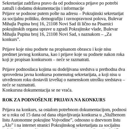
Sekretarijat zadržava pravo da od podnosioca prijave po potrebi
zatraži i dodatnu dokumentaciju i informacije
Prijave se podnose putem pošte na adresu ‒ Pokrajinski sekretarijat
za socijalnu politiku, demografiju i ravnopravnost polova, Bulevar
Mihajla Pupina broj 16, 21108 Novi Sad ili lično na Pisarnici
pokrajinskih organa uprave u zgradi Pokrajinske vlade, Bulevar
Mihajla Pupina broj 16, 21108 Novi Sad, s naznakom ‒ „Za
konkurs”.
Prijave koje nisu podnete na propisanom obrascu i koje nisu
predmet javnog konkursa, kao i prijave koje su podnete nakon roka
koji je propisan konkursom ‒ neće se razmatrati.
Prijave podnosilaca kojima su dodeljivana sredstva u prethodna dva
sprovedena javna konkursa pomenutog sekretarijata, a koji nisu u
utvrđenom roku dostavili izveštaj o namenskom utrošku sredstava ‒
neće se razmatrati.
Konkursna dokumentacija se ne vraća.
ROK ZA PODNOŠENJE PRIJAVA NA KONKURS
Prijava na konkurs, sa ostalom potrebnom dokumentacijom, podnosi
se u roku od 15 dana od dana objavljivanja konkursa u „Službenom
listu Autonomne pokrajine Vojvodine”, odnosno u dnevnom listu
„Alo” i na internet stranici Pokrajinskog sekretarijata za socijalnu