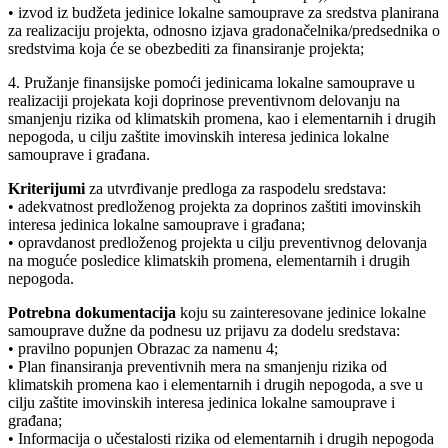
• izvod iz budžeta jedinice lokalne samouprave za sredstva planirana
za realizaciju projekta, odnosno izjava gradonačelnika/predsednika o
sredstvima koja će se obezbediti za finansiranje projekta;
4. Pružanje finansijske pomoći jedinicama lokalne samouprave u
realizaciji projekata koji doprinose preventivnom delovanju na
smanjenju rizika od klimatskih promena, kao i elementarnih i drugih
nepogoda, u cilju zaštite imovinskih interesa jedinica lokalne
samouprave i građana.
Kriterijumi
za utvrđivanje predloga za raspodelu sredstava:
• adekvatnost predloženog projekta za doprinos zaštiti imovinskih
interesa jedinica lokalne samouprave i građana;
• opravdanost predloženog projekta u cilju preventivnog delovanja
na moguće posledice klimatskih promena, elementarnih i drugih
nepogoda.
Potrebna dokumentacija
koju su zainteresovane jedinice lokalne
samouprave dužne da podnesu uz prijavu za dodelu sredstava:
• pravilno popunjen Obrazac za namenu 4;
• Plan finansiranja preventivnih mera na smanjenju rizika od
klimatskih promena kao i elementarnih i drugih nepogoda, a sve u
cilju zaštite imovinskih interesa jedinica lokalne samouprave i
građana;
• Informacija o učestalosti rizika od elementarnih i drugih nepogoda