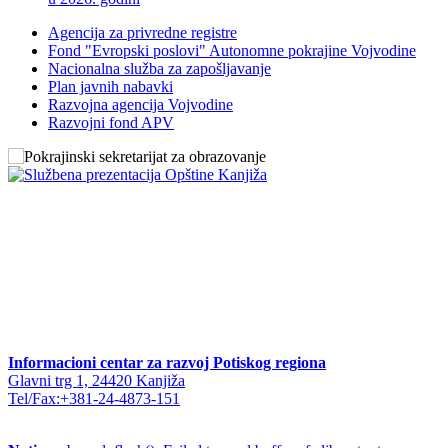
Agencija za privredne registre
Fond "Evropski poslovi" Autonomne pokrajine Vojvodine
Nacionalna služba za zapošljavanje
Plan javnih nabavki
Razvojna agencija Vojvodine
Razvojni fond APV
Informacioni centar za razvoj Potiskog regiona
Glavni trg 1, 24420 Kanjiža
Tel/Fax:+381-24-4873-151