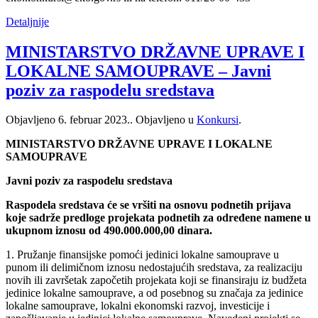
Detaljnije
MINISTARSTVO DRŽAVNE UPRAVE I
LOKALNE SAMOUPRAVE – Javni
poziv za raspodelu sredstava
Objavljeno
6. februar 2023.
. Objavljeno u
Konkursi
.
MINISTARSTVO DRŽAVNE UPRAVE I LOKALNE
SAMOUPRAVE
Javni poziv za raspodelu sredstava
Raspodela sredstava će se vršiti na osnovu podnetih prijava
koje sadrže predloge projekata podnetih za određene namene u
ukupnom iznosu od 490.000.000,00 dinara.
1. Pružanje finansijske pomoći jedinici lokalne samouprave u
punom ili delimičnom iznosu nedostajućih sredstava, za realizaciju
novih ili završetak započetih projekata koji se finansiraju iz budžeta
jedinice lokalne samouprave, a od posebnog su značaja za jedinice
lokalne samouprave, lokalni ekonomski razvoj, investicije i