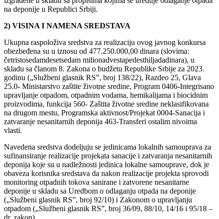
izgrađene u skladu sa propisima kojima se uređuje odlaganje otpada
na deponije u Republici Srbiji.
2) VISINA I NAMENA SREDSTAVA
Ukupna raspoloživa sredstva za realizaciju ovog javnog konkursa
obezbeđena su u iznosu od 477.250.000,00 dinara (slovima:
četristosedamdesetsedam milionadvestapedesthiljadadinara), u
skladu sa članom 8. Zakona o budžetu Republike Srbije za 2023.
godinu („Službeni glasnik RSˮ, broj 138/22), Razdeo 25, Glava
25.0- Ministarstvo zaštite životne sredine, Program 0406-Integrisano
upravljanje otpadom, otpadnim vodama, hemikalijama i biocidnim
proizvodima, funkcija 560- Zaštita životne sredine neklasifikovana
na drugom mestu, Programska aktivnost/Projekat 0004-Sanacija i
zatvaranje nesanitarnih deponija 463-Transferi ostalim nivoima
vlasti.
Navedena sredstva dodeljuju se jedinicama lokalnih samouprava za
sufinansiranje realizacije projekata sanacije i zatvaranja nesanitarnih
deponija koje su u nadležnosti jedinica lokalne samouprave, dok je
obaveza korisnika sredstava da nakon realizacije projekta sprovodi
monitoring otpadnih tokova sanirane i zatvorene nesanitarne
deponije u skladu sa Uredbom o odlaganju otpada na deponije
(„Službeni glasnik RSˮ, broj 92/10) i Zakonom o upravljanju
otpadom („Službeni glasnik RSˮ, broj 36/09, 88/10, 14/16 i 95/18 –
dr. zakon) .