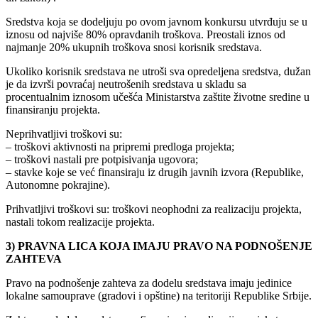
Sredstva koja se dodeljuju po ovom javnom konkursu utvrđuju se u
iznosu od najviše 80% opravdanih troškova. Preostali iznos od
najmanje 20% ukupnih troškova snosi korisnik sredstava.
Ukoliko korisnik sredstava ne utroši sva opredeljena sredstva, dužan
je da izvrši povraćaj neutrošenih sredstava u skladu sa
procentualnim iznosom učešća Ministarstva zaštite životne sredine u
finansiranju projekta.
Neprihvatljivi troškovi su:
– troškovi aktivnosti na pripremi predloga projekta;
– troškovi nastali pre potpisivanja ugovora;
– stavke koje se već finansiraju iz drugih javnih izvora (Republike,
Autonomne pokrajine).
Prihvatljivi troškovi su: troškovi neophodni za realizaciju projekta,
nastali tokom realizacije projekta.
3) PRAVNA LICA KOJA IMAJU PRAVO NA PODNOŠENJE
ZAHTEVA
Pravo na podnošenje zahteva za dodelu sredstava imaju jedinice
lokalne samouprave (gradovi i opštine) na teritoriji Republike Srbije.