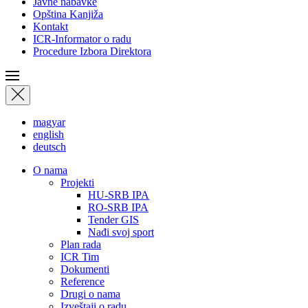
Javne nabavke
Opština Kanjiža
Kontakt
ICR-Informator o radu
Procedure Izbora Direktora
magyar
english
deutsch
О nama
Projekti
HU-SRB IPA
RO-SRB IPA
Tender GIS
Nađi svoj sport
Plan rada
ICR Tim
Dokumenti
Reference
Drugi o nama
Izveštaji o radu