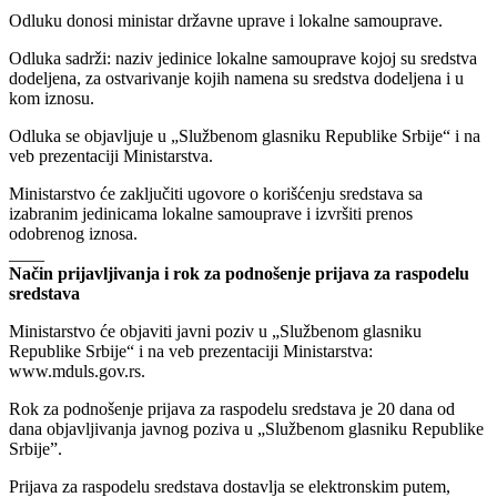
Odluku donosi ministar državne uprave i lokalne samouprave.
Odluka sadrži: naziv jedinice lokalne samouprave kojoj su sredstva
dodeljena, za ostvarivanje kojih namena su sredstva dodeljena i u
kom iznosu.
Odluka se objavljuje u „Službenom glasniku Republike Srbije“ i na
veb prezentaciji Ministarstva.
Ministarstvo će zaključiti ugovore o korišćenju sredstava sa
izabranim jedinicama lokalne samouprave i izvršiti prenos
odobrenog iznosa.
____
Način prijavljivanja i rok za podnošenje prijava za raspodelu
sredstava
Ministarstvo će objaviti javni poziv u „Službenom glasniku
Republike Srbije“ i na veb prezentaciji Ministarstva:
www.mduls.gov.rs.
Rok za podnošenje prijava za raspodelu sredstava je 20 dana od
dana objavljivanja javnog poziva u „Službenom glasniku Republike
Srbije”.
Prijava za raspodelu sredstava dostavlja se elektronskim putem,