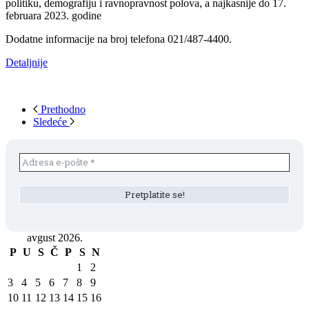
politiku, demografiju i ravnopravnost polova, a najkasnije do 17.
februara 2023. godine
Dodatne informacije na broj telefona 021/487-4400.
Detaljnije
Prethodno
Sledeće
avgust 2026.
P
U
S
Č
P
S
N
1
2
3
4
5
6
7
8
9
10
11
12
13
14
15
16