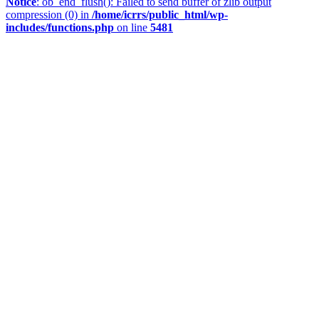
Notice
: ob_end_flush(): Failed to send buffer of zlib output
compression (0) in
/home/icrrs/public_html/wp-
includes/functions.php
on line
5481