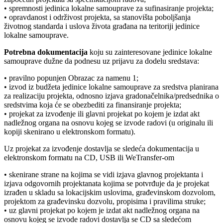
• spremnosti jedinica lokalne samouprave za sufinasiranje projekta;
• opravdanost i održivost projekta, sa stanovišta poboljšanja
životnog standarda i uslova života građana na teritoriji jedinice
lokalne samouprave.
Potrebna dokumentacija
koju su zainteresovane jedinice lokalne
samouprave dužne da podnesu uz prijavu za dodelu sredstava:
• pravilno popunjen Obrazac za namenu 1;
• izvod iz budžeta jedinice lokalne samouprave za sredstva planirana
za realizaciju projekta, odnosno izjava gradonačelnika/predsednika o
sredstvima koja će se obezbediti za finansiranje projekta;
• projekat za izvođenje ili glavni projekat po kojem je izdat akt
nadležnog organa na osnovu kojeg se izvode radovi (u originalu ili
kopiji skenirano u elektronskom formatu).
Uz projekat za izvođenje dostavlja se sledeća dokumentacija u
elektronskom formatu na CD, USB ili WeTransfer-om
• skenirane strane na kojima se vidi izjava glavnog projektanta i
izjava odgovornih projektanata kojima se potvrđuje da je projekat
izrađen u skladu sa lokacijskim uslovima, građevinskom dozvolom,
projektom za građevinsku dozvolu, propisima i pravilima struke;
• uz glavni projekat po kojem je izdat akt nadležnog organa na
osnovu kojeg se izvode radovi dostavlja se CD sa sledećom