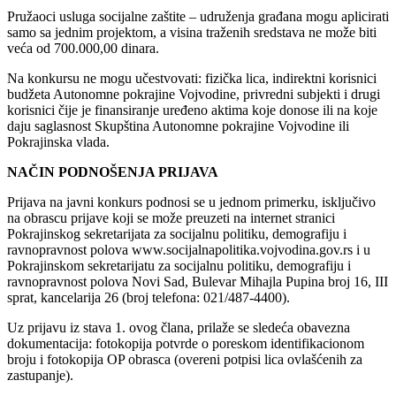
Pružaoci usluga socijalne zaštite – udruženja građana mogu aplicirati
samo sa jednim projektom, a visina traženih sredstava ne može biti
veća od 700.000,00 dinara.
Na konkursu ne mogu učestvovati: fizička lica, indirektni korisnici
budžeta Autonomne pokrajine Vojvodine, privredni subjekti i drugi
korisnici čije je finansiranje uređeno aktima koje donose ili na koje
daju saglasnost Skupština Autonomne pokrajine Vojvodine ili
Pokrajinska vlada.
NAČIN PODNOŠENJA PRIJAVA
Prijava na javni konkurs podnosi se u jednom primerku, isključivo
na obrascu prijave koji se može preuzeti na internet stranici
Pokrajinskog sekretarijata za socijalnu politiku, demografiju i
ravnopravnost polova www.socijalnapolitika.vojvodina.gov.rs i u
Pokrajinskom sekretarijatu za socijalnu politiku, demografiju i
ravnopravnost polova Novi Sad, Bulevar Mihajla Pupina broj 16, III
sprat, kancelarija 26 (broj telefona: 021/487-4400).
Uz prijavu iz stava 1. ovog člana, prilaže se sledeća obavezna
dokumentacija: fotokopija potvrde o poreskom identifikacionom
broju i fotokopija OP obrasca (overeni potpisi lica ovlašćenih za
zastupanje).