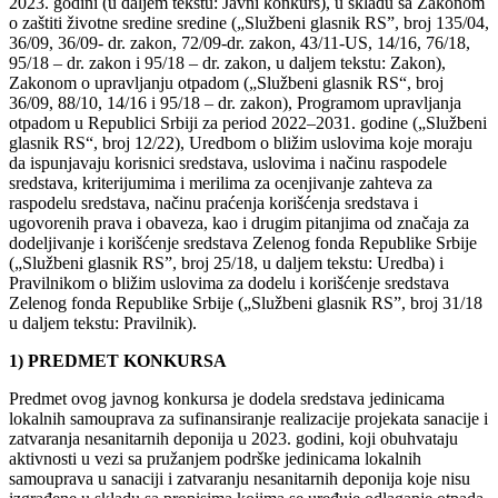
2023. godini (u daljem tekstu: Javni konkurs), u skladu sa Zakonom
o zaštiti životne sredine sredine („Službeni glasnik RS”, broj 135/04,
36/09, 36/09- dr. zakon, 72/09-dr. zakon, 43/11-US, 14/16, 76/18,
95/18 – dr. zakon i 95/18 – dr. zakon, u daljem tekstu: Zakon),
Zakonom o upravljanju otpadom („Službeni glasnik RS“, broj
36/09, 88/10, 14/16 i 95/18 – dr. zakon), Programom upravljanja
otpadom u Republici Srbiji za period 2022–2031. godine („Službeni
glasnik RS“, broj 12/22), Uredbom o bližim uslovima koje moraju
da ispunjavaju korisnici sredstava, uslovima i načinu raspodele
sredstava, kriterijumima i merilima za ocenjivanje zahteva za
raspodelu sredstava, načinu praćenja korišćenja sredstava i
ugovorenih prava i obaveza, kao i drugim pitanjima od značaja za
dodeljivanje i korišćenje sredstava Zelenog fonda Republike Srbije
(„Službeni glasnik RS”, broj 25/18, u daljem tekstu: Uredba) i
Pravilnikom o bližim uslovima za dodelu i korišćenje sredstava
Zelenog fonda Republike Srbije („Službeni glasnik RS”, broj 31/18
u daljem tekstu: Pravilnik).
1) PREDMET KONKURSA
Predmet ovog javnog konkursa je dodela sredstava jedinicama
lokalnih samouprava za sufinansiranje realizacije projekata sanacije i
zatvaranja nesanitarnih deponija u 2023. godini, koji obuhvataju
aktivnosti u vezi sa pružanjem podrške jedinicama lokalnih
samouprava u sanaciji i zatvaranju nesanitarnih deponija koje nisu