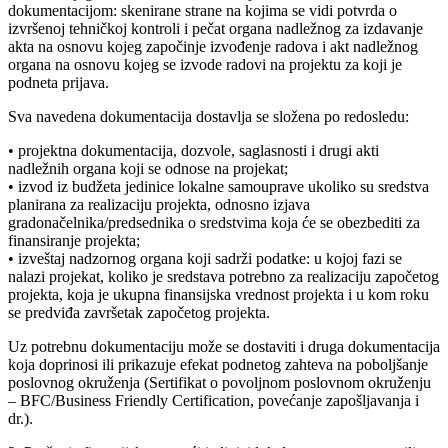
dokumentacijom: skenirane strane na kojima se vidi potvrda o
izvršenoj tehničkoj kontroli i pečat organa nadležnog za izdavanje
akta na osnovu kojeg započinje izvođenje radova i akt nadležnog
organa na osnovu kojeg se izvode radovi na projektu za koji je
podneta prijava.
Sva navedena dokumentacija dostavlja se složena po redosledu:
• projektna dokumentacija, dozvole, saglasnosti i drugi akti
nadležnih organa koji se odnose na projekat;
• izvod iz budžeta jedinice lokalne samouprave ukoliko su sredstva
planirana za realizaciju projekta, odnosno izjava
gradonačelnika/predsednika o sredstvima koja će se obezbediti za
finansiranje projekta;
• izveštaj nadzornog organa koji sadrži podatke: u kojoj fazi se
nalazi projekat, koliko je sredstava potrebno za realizaciju započetog
projekta, koja je ukupna finansijska vrednost projekta i u kom roku
se predviđa završetak započetog projekta.
Uz potrebnu dokumentaciju može se dostaviti i druga dokumentacija
koja doprinosi ili prikazuje efekat podnetog zahteva na poboljšanje
poslovnog okruženja (Sertifikat o povoljnom poslovnom okruženju
– BFC/Business Friendly Certification, povećanje zapošljavanja i
dr.).