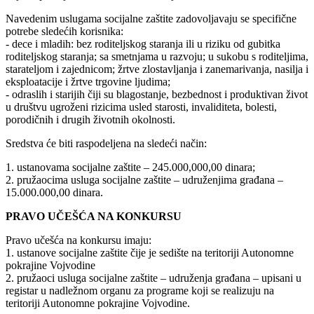
Navedenim uslugama socijalne zaštite zadovoljavaju se specifične
potrebe sledećih korisnika:
­- dece i mladih: bez roditeljskog staranja ili u riziku od gubitka
roditeljskog staranja; sa smetnjama u razvoju; u sukobu s roditeljima,
starateljom i zajednicom; žrtve zlostavljanja i zanemarivanja, nasilja i
eksploatacije i žrtve trgovine ljudima;
­- odraslih i starijih čiji su blagostanje, bezbednost i produktivan život
u društvu ugroženi rizicima usled starosti, invaliditeta, bolesti,
porodičnih i drugih životnih okolnosti.
Sredstva će biti raspodeljena na sledeći način:
1. ustanovama socijalne zaštite ‒ 245.000,000,00 dinara;
2. pružaocima usluga socijalne zaštite – udruženjima građana ‒
15.000.000,00 dinara.
PRAVO UČEŠĆA NA KONKURSU
Pravo učešća na konkursu imaju:
1. ustanove socijalne zaštite čije je sedište na teritoriji Autonomne
pokrajine Vojvodine
2. pružaoci usluga socijalne zaštite – udruženja građana ‒ upisani u
registar u nadležnom organu za programe koji se realizuju na
teritoriji Autonomne pokrajine Vojvodine.