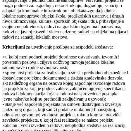
zapošljavanje u jedinici lokalne samouprave. Navedeni projekti se
mogu podneti za: izgradnju, rekonstrukciju, dogradnju, sanaciju i
adaptaciju komunalne infrastrukture, objekata-zgrada jedinica
lokalne samouprave (objekti škola, predškolskih ustanova i drugih
nivoa obrazovanja, kulture, sportskih objekata i dr.), pribavljanje u
svojinu nepokretnosti; radovi na gradskim trgovima i parkovima,
radovi na javnoj rasveti i video nadzoru; radovi na objektima pijaca i
radovi na sanaciji lokalnih mostova.
Kriterijumi
za utvrđivanje predloga za raspodelu sredstava:
• u kojoj meri podneti projekti doprinose ostvarivanju izvornih i
poverenih poslova i ciljeva održivog razvoja jedinice lokalne
samouprave i rodne ravnopravnosti;
• spremnost projekta za realizaciju, u smislu prethodno obezbeđene i
dostavljene projektne dokumentacije (izdata građevinska dozvola,
akt nadležnog organa na osnovu kojeg započinje izvođenje radova
na projektu za koji je podnet zahtev, zaključen ugovor, specifikacija
radova i dokumentacija koja se odnosi na sprovedene postupke
javne nabavke koji su prethodili zaključivanju ugovora);
• stanje već započetih projekata na osnovu dostavljenih izveštaja
nadzornog organa, koji sadrži podatke o ukupnoj finansijskoj,
odnosno ugovorenoj vrednosti projekta, roku u kom se predviđa
završetak projekata, u kojoj fazi realizacije se nalaze projekti,
količinu i vrstu izvedenih radova, neophodna sredstva za realizaciju
započetih projekata sa specifikacijom radova;