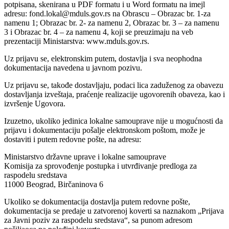
potpisana, skenirana u PDF formatu i u Word formatu na imejl
adresu: fond.lokal@mduls.gov.rs na Obrascu – Obrazac br. 1-za
namenu 1; Obrazac br. 2- za namenu 2, Obrazac br. 3 – za namenu
3 i Obrazac br. 4 – za namenu 4, koji se preuzimaju na veb
prezentaciji Ministarstva: www.mduls.gov.rs.
Uz prijavu se, elektronskim putem, dostavlja i sva neophodna
dokumentacija navedena u javnom pozivu.
Uz prijavu se, takođe dostavljaju, podaci lica zaduženog za obavezu
dostavljanja izveštaja, praćenje realizacije ugovorenih obaveza, kao i
izvršenje Ugovora.
Izuzetno, ukoliko jedinica lokalne samouprave nije u mogućnosti da
prijavu i dokumentaciju pošalje elektronskom poštom, može je
dostaviti i putem redovne pošte, na adresu:
Ministarstvo državne uprave i lokalne samouprave
Komisija za sprovođenje postupka i utvrđivanje predloga za
raspodelu sredstava
11000 Beograd, Birčaninova 6
Ukoliko se dokumentacija dostavlja putem redovne pošte,
dokumentacija se predaje u zatvorenoj koverti sa naznakom „Prijava
za Javni poziv za raspodelu sredstava“, sa punom adresom