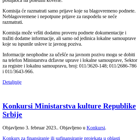
pošiljaoca na poleđini koverte.
Komisija će razmatrati samo prijave koje su blagovremeno podnete.
Neblagovremene i nepotpune prijave za raspodelu se neće
razmatrati.
Komisija može vršiti dodatnu proveru podnete dokumentacije i
tražiti dodatne informacije, ali samo od jedinica lokalne samouprave
koje su ispunile uslove iz javnog poziva.
Informacije neophodne za učešće na javnom pozivu mogu se dobiti
na telefon Ministarstva državne uprave i lokalne samouprave, Sektor
za registre i lokalnu samoupravu, broj: 011/3620-148; 011/2686-786
i 011/3643-966.
Detaljnije
Konkursi Ministarstva kulture Republike
Srbije
Objavljeno
3. februar 2023.
. Objavljeno u
Konkursi
.
Konkurs za finansiranje ili sufinansiranje projekata u oblasti