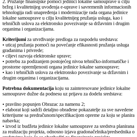
2. Pružanje finansijske pomoći jedinici lokalne samouprave u cilju
bržeg i kvalitetnijeg uvođenja e-uprave i savremenih informacionih
tehnologija radi unapređenja i modernizacije rada organa jedinice
lokalne samouprave u cilju kvalitetnijeg pružanja usluga, kao i
tehničkih uslova za elektronsko povezivanje sa državnim i drugim
organima i organizacijama.
Kriterijumi
za utvrđivanje predloga za raspodelu sredstava:
• uticaj pružanja pomoći na povećanje efikasnosti pružanja usluga
građanima i privrede;
• ciljevi razvoja elektronske uprave;
• potrebu za podizanjem postojećeg nivoa tehničko-informatičke i
prostorne opremljenosti organa jedinice lokalne samouprave;
• kao i tehničkih uslova za elektronsko povezivanje sa državnim i
drugim organima i organizacijama.
Potrebna dokumentacija
koju su zainteresovane jedinice lokalne
samouprave dužne da podnesu uz prijavu za dodelu sredstava:
• pravilno popunjen Obrazac za namenu 2;
• elaborat koji sadrži detaljno obrađene pokazatelje za sve navedene
kriterijume sa predračunom/specifikacijom opreme za koju se planira
nabavka;
• izvod iz budžeta jedinice lokalne samouprave za sredstva planirana
za realizaciju projekta, odnosno izjava gradonačelnika/predsednika o