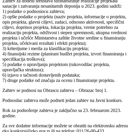
Zahtev za dodelu sredstava sufinansiranje realizacije projekata
sanacije i zatvaranja nesanitarnih deponija u 2023. godini sadrži:
1) podatke o podnosiocu zahteva;
2) opšte podatke o projektu (naziv projekta, informacije o projektu,
opis projekta, glavni ciljevi, zadaci, odnosno aktivnosti, specifični
ciljevi, doprinos projekta, lokacija projekta, vreme potrebno za
realizaciju projekta, održivost i stepen spremnosti, ukupna vrednost
projekta i učešće Ministarstva zaštite životne sredine u finansiranju
projekta, očekivani rezultati i efekti projekta);
3) kriterijume i merila za klasifikaciju projekta;
4) finansijski rezime (planirani budžet projekta, izvori finansiranja i
specifikacija troškova);
5) podatke o upravljanju projektom (rukovodilac projekta,
upravljačka struktura);
6) izjavu o tačnosti dostavljenih podataka;
7) druge podatke od značaja za ocenu i finansiranje projekta.
Zahtev se podnosi na Obrascu zahteva – Obrazac broj 1.
Podnosilac zahteva može podneti jedan zahtev na Javni konkurs.
Rok za podnošenje zahteva je zaključno sa 23. februarom 2023.
godine.
Za sve dodatne informacije možete se obratiti na elektronsku adresu
eko.konkursi@eko.gov.rs ili na telefon: 011/26-00-433