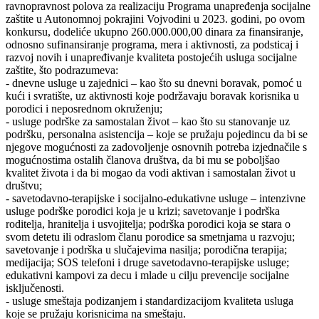
ravnopravnost polova za realizaciju Programa unapređenja socijalne
zaštite u Autonomnoj pokrajini Vojvodini u 2023. godini, po ovom
konkursu, dodeliće ukupno 260.000.000,00 dinara za finansiranje,
odnosno sufinansiranje programa, mera i aktivnosti, za podsticaj i
razvoj novih i unapređivanje kvaliteta postojećih usluga socijalne
zaštite, što podrazumeva:
­- dnevne usluge u zajednici ‒ kao što su dnevni boravak, pomoć u
kući i svratište, uz aktivnosti koje podržavaju boravak korisnika u
porodici i neposrednom okruženju;
-­ usluge podrške za samostalan život ‒ kao što su stanovanje uz
podršku, personalna asistencija ‒ koje se pružaju pojedincu da bi se
njegove mogućnosti za zadovoljenje osnovnih potreba izjednačile s
mogućnostima ostalih članova društva, da bi mu se poboljšao
kvalitet života i da bi mogao da vodi aktivan i samostalan život u
društvu;
-­ savetodavno-terapijske i socijalno-edukativne usluge – intenzivne
usluge podrške porodici koja je u krizi; savetovanje i podrška
roditelja, hranitelja i usvojitelja; podrška porodici koja se stara o
svom detetu ili odraslom članu porodice sa smetnjama u razvoju;
savetovanje i podrška u slučajevima nasilja; porodična terapija;
medijacija; SOS telefoni i druge savetodavno-terapijske usluge;
edukativni kampovi za decu i mlade u cilju prevencije socijalne
isključenosti.
-­ usluge smeštaja podizanjem i standardizacijom kvaliteta usluga
koje se pružaju korisnicima na smeštaju.