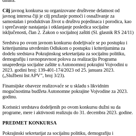
dinara.
Cilj
javnog konkursa su organizovane društvene delatnost od
javnog interesa čiji je cilj pružanje pomoći i osnaživanje za
samostalan i produktivan život u društvu pojedinaca i porodica, kao
i sprečavanje nastajanja i otklanjanje posledica socijalne
isključenosti, član 2. Zakon o socijalnoj zaštiti (Sl. glasnik RS 24/11)
Sredstva po ovom javnom konkursu dodeljivaće se po postupku i
kriterijumima utvrđenim Odlukom o postupku i kriterijumima za
dodelu sredstava Pokrajinskog sekretarijata za socijalnu politiku,
demografiju i ravnopravnost polova za realizaciju Programa
unapređenja socijalne zaštite u Autonomnoj pokrajini Vojvodini u
2023. godini broj: 139-401-174/2023 od 25. januara 2023.
(„Službeni list APV”, broj 3/23).
Finansijske obaveze realizovaće se u skladu s likvidnim
mogućnostima budžeta Autonomne pokrajine Vojvodine za 2023.
godinu.
Korisnici sredstava dodeljenih po ovom konkursu dužni su da
programe, mere i aktivnosti realizuju do 31. decembra 2023. godine.
PREDMET KONKURSA
Pokrajinski sekretarijat za socijalnu politiku, demografiju i