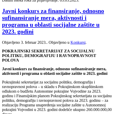
Datum isteka roka za prijavljivanje: 03.03.2023.
Javni konkurs za finansiranje, odnosno
sufinansiranje mera, aktivnosti i
programa u oblasti socijalne zaštite u
2023. godini
Objavljeno
3. februar 2023.
. Objavljeno u
Konkursi
.
POKRAJINSKI SEKRETARIJAT ZA SOCIJALNU
POLITIKU, DEMOGRAFIJU I RAVNOPRAVNOST
POLOVA
Javni konkurs za finansiranje, odnosno sufinansiranje mera,
aktivnosti i programa u oblasti socijalne zaštite u 2023. godini
Pokrajinski sekretarijat za socijalnu politiku, demografiju i
ravnopravnost polova ‒ u skladu s Pokrajinskom skupštinskom
odlukom o budžetu Autonomne pokrajine Vojvodine za 2023.
godinu i Finansijskim planom Pokrajinskog sekretarijata za socijalnu
politiku, demografiju i ravnopravnost polova za 2023. godinu ‒ za
realizaciju Programa unapređenja socijalne zaštite u Autonomnoj
pokrajini Vojvodini u 2023. godini dodeliće ukupno 260.000.000,00