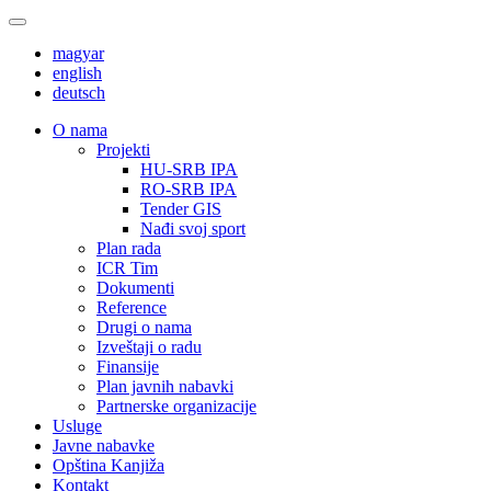
magyar
english
deutsch
О nama
Projekti
HU-SRB IPA
RO-SRB IPA
Tender GIS
Nađi svoj sport
Plan rada
ICR Tim
Dokumenti
Reference
Drugi o nama
Izveštaji o radu
Finansije
Plan javnih nabavki
Partnerske organizacije
Usluge
Javne nabavke
Opština Kanjiža
Kontakt