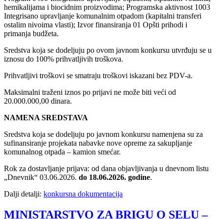
hemikalijama i biocidnim proizvodima; Programska aktivnost 1003
Integrisano upravljanje komunalnim otpadom (kapitalni transferi
ostalim nivoima vlasti); Izvor finansiranja 01 Opšti prihodi i
primanja budžeta.
Sredstva koja se dodeljuju po ovom javnom konkursu utvrđuju se u
iznosu do 100% prihvatljivih troškova.
Prihvatljivi troškovi se smatraju troškovi iskazani bez PDV-a.
Maksimalni traženi iznos po prijavi ne može biti veći od
20.000.000,00 dinara.
NAMENA SREDSTAVA
Sredstva koja se dodeljuju po javnom konkursu namenjena su za
sufinansiranje projekata nabavke nove opreme za sakupljanje
komunalnog otpada – kamion smećar.
Rok za dostavljanje prijava: od dana objavljivanja u dnevnom listu
„Dnevnik“ 03.06.2026.
do 18.06.2026. godine
.
Dalji detalji:
konkursna dokumentacija
MINISTARSTVO ZA BRIGU O SELU –