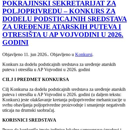
POKRAJINSKI SEKRETARIJAT ZA
POLJOPRIVREDU – KONKURS ZA
DODELU PODSTICAJNIH SREDSTAVA
ZA UREĐENJE ATARSKIH PUTEVA I
OTRESIŠTA U AP VOJVODINI U 2026.
GODINI
Objavljeno
11. jun 2026.
. Objavljeno u
Konkursi
.
Konkurs za dodelu podsticajnih sredstava za uređenje atarskih
puteva i otresišta u AP Vojvodini u 2026. godini
CILJ I PREDMET KONKURSA
Cilj Konkursa za dodelu podsticajnih sredstava za uređenje atarskih
puteva i otresišta u AP Vojvodini u 2026. godini (u daljem tekstu:
Konkurs) jeste olakšavanje kretanja poljoprivredne mehaniczacije u
svrhu obavljanja poljoprivredne proizvodnje i smanjenje negativnih
uticaja na drumski saobraćaj.
KORISNICI SREDSTAVA
Pravo da konkurišu imaju jedinice lokalne samouprave (gradovi i