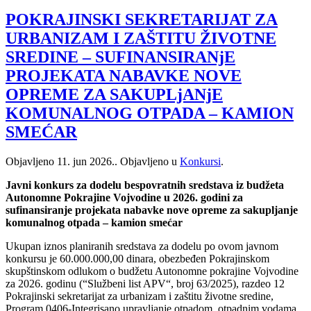
POKRAJINSKI SEKRETARIJAT ZA
URBANIZAM I ZAŠTITU ŽIVOTNE
SREDINE – SUFINANSIRANjE
PROJEKATA NABAVKE NOVE
OPREME ZA SAKUPLjANjE
KOMUNALNOG OTPADA – KAMION
SMEĆAR
Objavljeno
11. jun 2026.
. Objavljeno u
Konkursi
.
Javni konkurs za dodelu bespovratnih sredstava iz budžeta
Autonomne Pokrajine Vojvodine u 2026. godini za
sufinansiranje projekata nabavke nove opreme za sakupljanje
komunalnog otpada – kamion smećar
Ukupan iznos planiranih sredstava za dodelu po ovom javnom
konkursu je 60.000.000,00 dinara, obezbeđen Pokrajinskom
skupštinskom odlukom o budžetu Autonomne pokrajine Vojvodine
za 2026. godinu (“Službeni list APV“, broj 63/2025), razdeo 12
Pokrajinski sekretarijat za urbanizam i zaštitu životne sredine,
Program 0406-Integrisano upravljanje otpadom, otpadnim vodama,