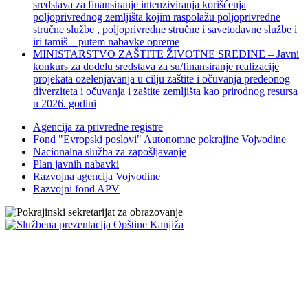
sredstava za finansiranje intenziviranja korišćenja
poljoprivrednog zemljišta kojim raspolažu poljoprivredne
stručne službe , poljoprivredne stručne i savetodavne službe i
iri tamiš ‒ putem nabavke opreme
MINISTARSTVO ZAŠTITE ŽIVOTNE SREDINE – Javni
konkurs za dodelu sredstava za su/finansiranje realizacije
projekata ozelenjavanja u cilju zaštite i očuvanja predeonog
diverziteta i očuvanja i zaštite zemljišta kao prirodnog resursa
u 2026. godini
Agencija za privredne registre
Fond "Evropski poslovi" Autonomne pokrajine Vojvodine
Nacionalna služba za zapošljavanje
Plan javnih nabavki
Razvojna agencija Vojvodine
Razvojni fond APV