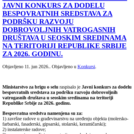
JAVNI KONKURS ZA DODELU
BESPOVRATNIH SREDSTAVA ZA
PODRŠKU RAZVOJU
DOBROVOLJNIH VATROGASNIH
DRUŠTAVA U SEOSKIM SREDINAMA
NA TERITORIJI REPUBLIKE SRBIJE
ZA 2026. GODINU.
Objavljeno
11. jun 2026.
. Objavljeno u
Konkursi
.
Ministarstvo za brigu o selu
raspisalo je
Javni konkurs za dodelu
bespovratnih sredstava za podršku razvoju dobrovoljnih
vatrogasnih društava u seoskim sredinama na teritoriji
Republike Srbije za 2026. godinu.
Bespovratna sredstva namenjena su za:
1) završne radove u građevinarstvu na uređenju objekta (molersko-
farbarski, fasaderski, gipsarski, stolarski, keramičarski);
2) instalaterske radove;