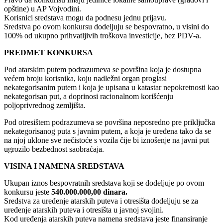
opštine) u AP Vojvodini.
Korisnici sredstava mogu da podnesu jednu prijavu.
Sredstva po ovom konkursu dodeljuju se bespovratno, u visini do
100% od ukupno prihvatljivih troškova investicije, bez PDV-a.
PREDMET KONKURSA
Pod atarskim putem podrazumeva se površina koja je dostupna
većem broju korisnika, koju nadležni organ proglasi
nekategorisanim putem i koja je upisana u katastar nepokretnosti kao
nekategorisan put, a doprinosi racionalnom korišćenju
poljoprivrednog zemljišta.
Pod otresištem podrazumeva se površina neposredno pre priključka
nekategorisanog puta s javnim putem, a koja je uređena tako da se
na njoj uklone sve nečistoće s vozila čije bi iznošenje na javni put
ugrozilo bezbednost saobraćaja.
VISINA I NAMENA SREDSTAVA
Ukupan iznos bespovratnih sredstava koji se dodeljuje po ovom
konkursu jeste
540.000.000,00 dinara.
Sredstva za uređenje atarskih puteva i otresišta dodeljuju se za
uređenje atarskih puteva i otresišta u javnoj svojini.
Kod uređenja atarskih puteva namena sredstava jeste finansiranje