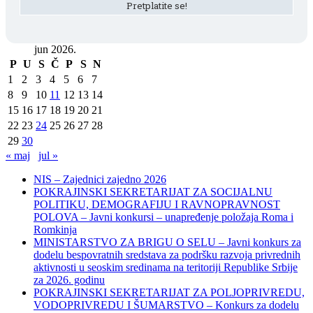
jun 2026.
P
U
S
Č
P
S
N
1
2
3
4
5
6
7
8
9
10
11
12
13
14
15
16
17
18
19
20
21
22
23
24
25
26
27
28
29
30
« maj
jul »
NIS – Zajednici zajedno 2026
POKRAJINSKI SEKRETARIJAT ZA SOCIJALNU
POLITIKU, DEMOGRAFIJU I RAVNOPRAVNOST
POLOVA – Javni konkursi – unapređenje položaja Roma i
Romkinja
MINISTARSTVO ZA BRIGU O SELU – Javni konkurs za
dodelu bespovratnih sredstava za podršku razvoja privrednih
aktivnosti u seoskim sredinama na teritoriji Republike Srbije
za 2026. godinu
POKRAJINSKI SEKRETARIJAT ZA POLJOPRIVREDU,
VODOPRIVREDU I ŠUMARSTVO – Konkurs za dodelu