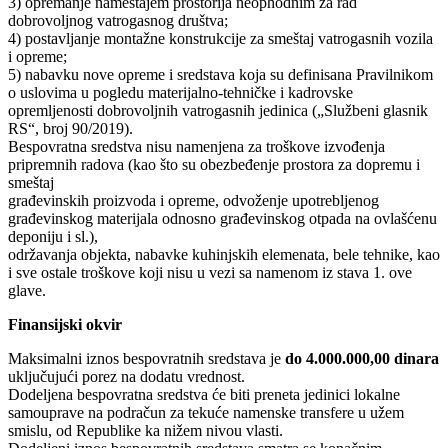
3) opremanje nameštajem prostorija neophodnim za rad
dobrovoljnog vatrogasnog društva;
4) postavljanje montažne konstrukcije za smeštaj vatrogasnih vozila
i opreme;
5) nabavku nove opreme i sredstava koja su definisana Pravilnikom
o uslovima u pogledu materijalno-tehničke i kadrovske
opremljenosti dobrovoljnih vatrogasnih jedinica („Službeni glasnik
RS“, broj 90/2019).
Bespovratna sredstva nisu namenjena za troškove izvođenja
pripremnih radova (kao što su obezbeđenje prostora za dopremu i
smeštaj
građevinskih proizvoda i opreme, odvoženje upotrebljenog
građevinskog materijala odnosno građevinskog otpada na ovlašćenu
deponiju i sl.),
održavanja objekta, nabavke kuhinjskih elemenata, bele tehnike, kao
i sve ostale troškove koji nisu u vezi sa namenom iz stava 1. ove
glave.
Finansijski okvir
Maksimalni iznos bespovratnih sredstava je
do 4.000.000,00 dinara
uključujući porez na dodatu vrednost.
Dodeljena bespovratna sredstva će biti preneta jedinici lokalne
samouprave na podračun za tekuće namenske transfere u užem
smislu, od Republike ka nižem nivou vlasti.