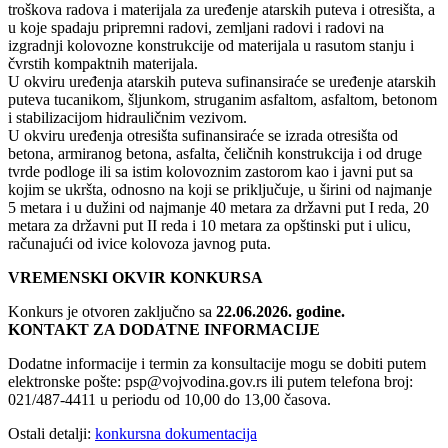
troškova radova i materijala za uređenje atarskih puteva i otresišta, a
u koje spadaju pripremni radovi, zemljani radovi i radovi na
izgradnji kolovozne konstrukcije od materijala u rasutom stanju i
čvrstih kompaktnih materijala.
U okviru uređenja atarskih puteva sufinansiraće se uređenje atarskih
puteva tucanikom, šljunkom, struganim asfaltom, asfaltom, betonom
i stabilizacijom hidrauličnim vezivom.
U okviru uređenja otresišta sufinansiraće se izrada otresišta od
betona, armiranog betona, asfalta, čeličnih konstrukcija i od druge
tvrde podloge ili sa istim kolovoznim zastorom kao i javni put sa
kojim se ukršta, odnosno na koji se priključuje, u širini od najmanje
5 metara i u dužini od najmanje 40 metara za državni put I reda, 20
metara za državni put II reda i 10 metara za opštinski put i ulicu,
računajući od ivice kolovoza javnog puta.
VREMENSKI OKVIR KONKURSA
Konkurs je otvoren zaključno sa
22.06.2026. godine.
KONTAKT ZA DODATNE INFORMACIJE
Dodatne informacije i termin za konsultacije mogu se dobiti putem
elektronske pošte: psp@vojvodina.gov.rs ili putem telefona broj:
021/487-4411 u periodu od 10,00 do 13,00 časova.
Ostali detalji:
konkursna dokumentacija