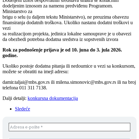
Dodeljeni iznos bespovratnih sredstava smatra se konačnim
dodeljenim iznosom za namenu predviđenu Programom.
Ministarstvo za
brigu o selu (u daljem tekstu Ministarstvo), ne preuzima obavezu
finansiranja dodatnih troškova. Ukoliko nastanu dodatni troškovi u
vezi
sa realizacijom projekta, jedinica lokalne samouprave je u obavezi
da obezbedi potrebna dodatna sredstva iz sopstvenih izvora
Rok za podnošenje prijava je od 10. juna do 3. jula 2026.
godine.
Ukoliko postoje dodatna pitanja ili nedoumice u vezi sa konkursom,
možete se obratiti na imejl adresu:
damir.taljai@mbs.gov.rs ili milena.simonovic@mbs.gov.rs ili na broj
telefona 011 311 7138.
Dalji detalji:
konkursna dokumentacija
Sledeće