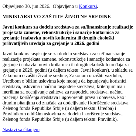
Objavljeno
30. jun 2026.
. Objavljeno u
Konkursi
.
MINISTARSTVO ZAŠTITE ŽIVOTNE SREDINE
Javni konkurs za dodelu sredstava za su/finansiranje realizacije
projekata zamene, rekonstrukcije i sanacije kotlarnica za
grejanje i nabavku novih kotlarnica ili drugih ekološki
prihvatljivih uređaja za grejanje u 2026. godini
Javni konkurs raspisuje se za dodelu sredstava za su/finansiranje
realizacije projekata zamene, rekonstrukcije i sanacije kotlarnica za
grejanje i nabavku novih kotlarnica ili drugih ekoloških uređaja za
grejanje u 2026. godini (u daljem tekstu: Javni konkurs), u skladu sa
Zakonom o zaštiti životne sredine, Zakonom o zaštiti vazduha,
Uredbom o bližim uslovima koje moraju da ispunjavaju korisnici
sredstava, uslovima i načinu raspodele sredstava, kriterijumima i
merilima za ocenjivanje zahteva za raspodelu sredstava, načinu
praćenja korišćenja sredstava i ugovorenih prava i obaveza, kao i
drugim pitanjima od značaja za dodeljivanje i korišćenje sredstava
Zelenog fonda Republike Srbije (u daljem tekstu: Uredba) i
Pravilnikom o bližim uslovima za dodelu i korišćenje sredstava
Zelenog fonda Republike Srbije (u daljem tekstu: Pravilnik).
Nastavi sa čitanjem