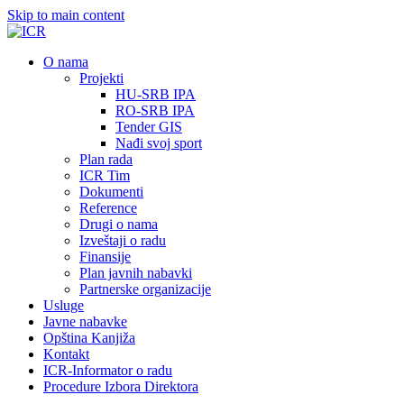
Skip to main content
О nama
Projekti
HU-SRB IPA
RO-SRB IPA
Tender GIS
Nađi svoj sport
Plan rada
ICR Tim
Dokumenti
Reference
Drugi o nama
Izveštaji o radu
Finansije
Plan javnih nabavki
Partnerske organizacije
Usluge
Javne nabavke
Opština Kanjiža
Kontakt
ICR-Informator o radu
Procedure Izbora Direktora