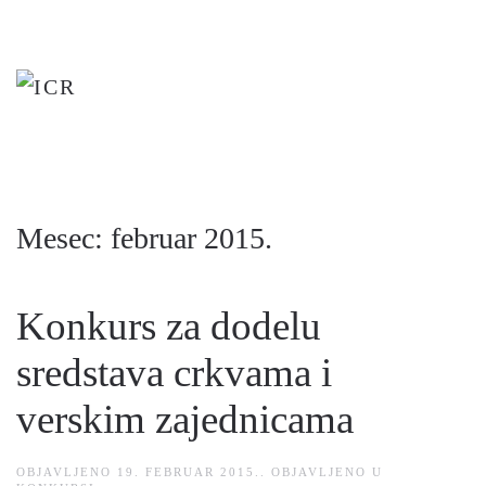
Skip
to
main
content
Mesec:
februar 2015.
Konkurs za dodelu
sredstava crkvama i
verskim zajednicama
OBJAVLJENO
19. FEBRUAR 2015.
. OBJAVLJENO U