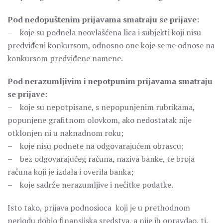
Pod nedopuštenim prijavama smatraju se prijave:
– koje su podnela neovlašćena lica i subjekti koji nisu
predviđeni konkursom, odnosno one koje se ne odnose na
konkursom predviđene namene.
Pod nerazumljivim i nepotpunim prijavama smatraju
se prijave:
– koje su nepotpisane, s nepopunjenim rubrikama,
popunjene grafitnom olovkom, ako nedostatak nije
otklonjen ni u naknadnom roku;
– koje nisu podnete na odgovarajućem obrascu;
– bez odgovarajućeg računa, naziva banke, te broja
računa koji je izdala i overila banka;
– koje sadrže nerazumljive i nečitke podatke.
Isto tako, prijava podnosioca koji je u prethodnom
periodu dobio finansijska sredstva, a nije ih opravdao, tj.