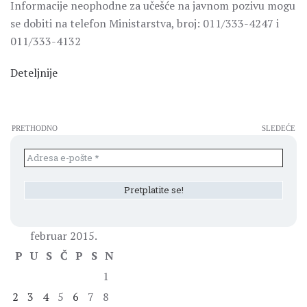
Informacije neophodne za učešće na javnom pozivu mogu
se dobiti na telefon Ministarstva, broj: 011/333-4247 i
011/333-4132
Deteljnije
PRETHODNO
SLEDEĆE
februar 2015.
P
U
S
Č
P
S
N
1
2
3
4
5
6
7
8