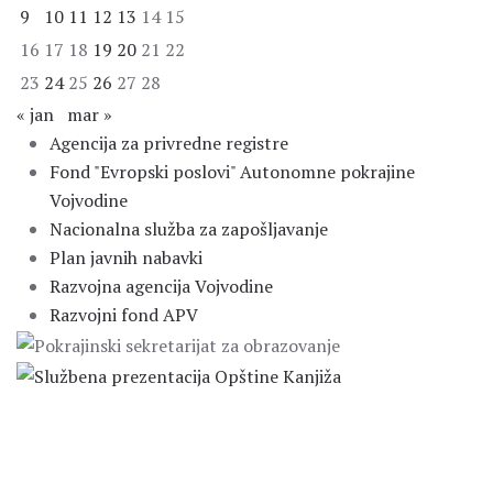
9
10
11
12
13
14
15
16
17
18
19
20
21
22
23
24
25
26
27
28
« jan
mar »
Agencija za privredne registre
Fond "Evropski poslovi" Autonomne pokrajine
Vojvodine
Nacionalna služba za zapošljavanje
Plan javnih nabavki
Razvojna agencija Vojvodine
Razvojni fond APV