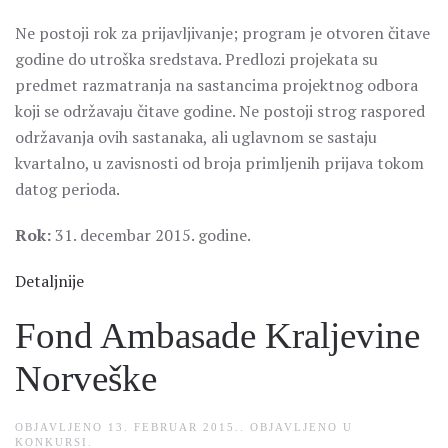
Ne postoji rok za prijavljivanje; program je otvoren čitave
godine do utroška sredstava. Predlozi projekata su
predmet razmatranja na sastancima projektnog odbora
koji se održavaju čitave godine. Ne postoji strog raspored
održavanja ovih sastanaka, ali uglavnom se sastaju
kvartalno, u zavisnosti od broja primljenih prijava tokom
datog perioda.
Rok:
31. decembar 2015. godine.
Detaljnije
Fond Ambasade Kraljevine
Norveške
OBJAVLJENO
13. FEBRUAR 2015.
. OBJAVLJENO U
KONKURSI
.