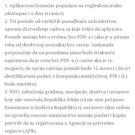
1. Aplikacioni formular popunjen na engleskom jeziku
(dostupan i u dnu stranice)
2. Tri ponude od različitih ponuđivača za konkretnu
opremu ili izvođenje radova za koje želite da aplicirate.
Ponude moraju biti u evrima, bez PDV-a i (ako je u pitanju
roba od direktnog uvoznika) bez carine. Ambasada
preporučuje da na ponudama jasno bude istaknuta
napomena da je cena bez PDV-a (i carine ako je to
moguće), da opcija važenja ponude bude 12 meseci i da svi
identifikacioni podaci o kompaniji (matični broj, PIB i sl.)
budu navedeni.
3. NVO, udruženja građana, asocijacije, društva i ustanove
koje nije osnovala Republika Srbija (i koje nisu potpuno
finansirane iz budžeta Republike) tj. ustanove čijim radom
ne upravlja resorno ministarstvo moraju poslati i kopiju
potvrde da su registrovana u Agenciji za privredne
registre (APR).