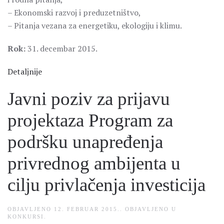
– Ekonomski razvoj i preduzetništvo,
– Pitanja vezana za energetiku, ekologiju i klimu.
Rok:
31. decembar 2015.
Detaljnije
Javni poziv za prijavu
projektaza Program za
podršku unapređenja
privrednog ambijenta u
cilju privlačenja investicija
OBJAVLJENO
12. FEBRUAR 2015.
. OBJAVLJENO U
KONKURSI
.