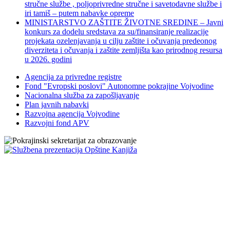
stručne službe , poljoprivredne stručne i savetodavne službe i
iri tamiš ‒ putem nabavke opreme
MINISTARSTVO ZAŠTITE ŽIVOTNE SREDINE – Javni
konkurs za dodelu sredstava za su/finansiranje realizacije
projekata ozelenjavanja u cilju zaštite i očuvanja predeonog
diverziteta i očuvanja i zaštite zemljišta kao prirodnog resursa
u 2026. godini
Agencija za privredne registre
Fond "Evropski poslovi" Autonomne pokrajine Vojvodine
Nacionalna služba za zapošljavanje
Plan javnih nabavki
Razvojna agencija Vojvodine
Razvojni fond APV