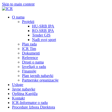
Skip to main content
О nama
Projekti
HU-SRB IPA
RO-SRB IPA
Tender GIS
Nađi svoj sport
Plan rada
ICR Tim
Dokumenti
Reference
Drugi o nama
Izveštaji o radu
Finansije
Plan javnih nabavki
Partnerske organizacije
Usluge
Javne nabavke
Opština Kanjiža
Kontakt
ICR-Informator o radu
Procedure Izbora Direktora