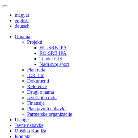
magyar
english
deutsch
О nama
Projekti
HU-SRB IPA
RO-SRB IPA
Tender GIS
Nađi svoj sport
Plan rada
ICR Tim
Dokumenti
Reference
Drugi o nama
Izveštaji o radu
Finansije
Plan javnih nabavki
Partnerske organizacije
Usluge
Javne nabavke
Opština Kanjiža
Kontakt