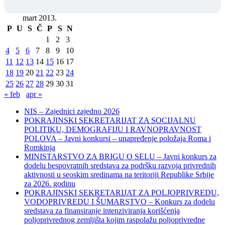
mart 2013.
P
U
S
Č
P
S
N
1
2
3
4
5
6
7
8
9
10
11
12
13
14
15
16
17
18
19
20
21
22
23
24
25
26
27
28
29
30
31
« feb
apr »
NIS – Zajednici zajedno 2026
POKRAJINSKI SEKRETARIJAT ZA SOCIJALNU
POLITIKU, DEMOGRAFIJU I RAVNOPRAVNOST
POLOVA – Javni konkursi – unapređenje položaja Roma i
Romkinja
MINISTARSTVO ZA BRIGU O SELU – Javni konkurs za
dodelu bespovratnih sredstava za podršku razvoja privrednih
aktivnosti u seoskim sredinama na teritoriji Republike Srbije
za 2026. godinu
POKRAJINSKI SEKRETARIJAT ZA POLJOPRIVREDU,
VODOPRIVREDU I ŠUMARSTVO – Konkurs za dodelu
sredstava za finansiranje intenziviranja korišćenja
poljoprivrednog zemljišta kojim raspolažu poljoprivredne