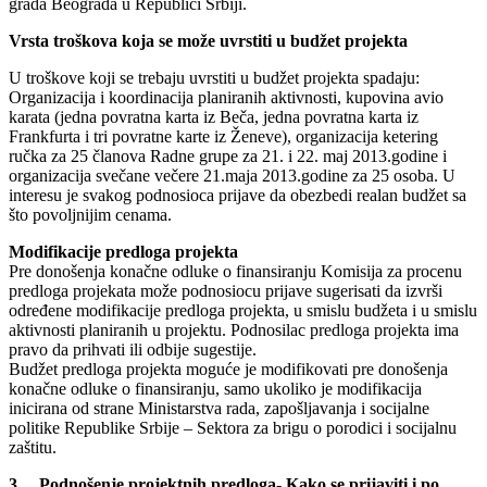
grada Beograda u Republici Srbiji.
Vrsta troškova koja se može uvrstiti u budžet projekta
U troškove koji se trebaju uvrstiti u budžet projekta spadaju:
Organizacija i koordinacija planiranih aktivnosti, kupovina avio
karata (jedna povratna karta iz Beča, jedna povratna karta iz
Frankfurta i tri povratne karte iz Ženeve), organizacija ketering
ručka za 25 članova Radne grupe za 21. i 22. maj 2013.godine i
organizacija svečane večere 21.maja 2013.godine za 25 osoba. U
interesu je svakog podnosioca prijave da obezbedi realan budžet sa
što povoljnijim cenama.
Modifikacije predloga projekta
Pre donošenja konačne odluke o finansiranju Komisija za procenu
predloga projekata može podnosiocu prijave sugerisati da izvrši
određene modifikacije predloga projekta, u smislu budžeta i u smislu
aktivnosti planiranih u projektu. Podnosilac predloga projekta ima
pravo da prihvati ili odbije sugestije.
Budžet predloga projekta moguće je modifikovati pre donošenja
konačne odluke o finansiranju, samo ukoliko je modifikacija
inicirana od strane Ministarstva rada, zapošljavanja i socijalne
politike Republike Srbije – Sektora za brigu o porodici i socijalnu
zaštitu.
3. Podnošenje projektnih predloga- Kako se prijaviti i po