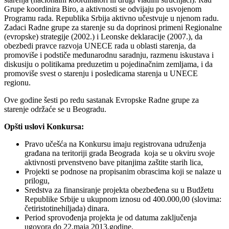
Grupe koordinira Biro, a aktivnosti se odvijaju po usvojenom
Programu rada. Republika Srbija aktivno učestvuje u njenom radu.
Zadaci Radne grupe za starenje su da doprinosi primeni Regionalne
(evropske) strategije (2002.) i Leonske deklaracije (2007.), da
obezbedi pravce razvoja UNECE rada u oblasti starenja, da
promoviše i podstiče međunarodnu saradnju, razmenu iskustava i
diskusiju o politikama preduzetim u pojedinačnim zemljama, i da
promoviše svest o starenju i posledicama starenja u UNECE
regionu.
Ove godine šesti po redu sastanak Evropske Radne grupe za
starenje održaće se u Beogradu.
Opšti uslovi Konkursa:
Pravo učešća na Konkursu imaju registrovana udruženja
građana na teritoriji grada Beograda koja se u okviru svoje
aktivnosti prvenstveno bave pitanjima zaštite starih lica,
Projekti se podnose na propisanim obrascima koji se nalaze u
prilogu,
Sredstva za finansiranje projekta obezbeđena su u Budžetu
Republike Srbije u ukupnom iznosu od 400.000,00 (slovima:
četiristotinehiljada) dinara.
Period sprovođenja projekta je od datuma zaključenja
ugovora do 22.maja 2013.godine.