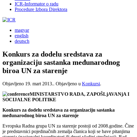
ICR-Informator o radu
Procedure Izbora Direktora
magyar
english
deutsch
Konkurs za dodelu sredstava za
organizaciju sastanka međunarodnog
biroa UN za starenje
Objavljeno
19. mart 2013.
. Objavljeno u
Konkursi
.
MINISTARSTVO RADA, ZAPOŠLjAVANjA I
SOCIJALNE POLITIKE
Konkurs za dodelu sredstava za organizaciju sastanka
međunarodnog biroa UN za starenje
Evropska Radna grupa UN za starenje postoji od 2008.godine. Čine
je predstavnici pojedinačnih zemalja članica koji se bave pitanjima
starenja (nacionalni koordinatori ili drugi vladini stručnjaci). Rad