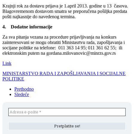
Krajnji rok za dostavu prijava je 1.april 2013. godine u 13 časova.
Blagovremenom dostavom smatra se preporučena pošiljka predata
pošti najkasnije do navedenog termina.
4. Dodatne informacije
Za sva pitanja vezana za procedure prijavljivanja na konkurs
zainteresovani se mogu obratiti Ministasrtvu rada, zapošljavanja i
socijane politike na telefone: 011 363 14 95; 011 361 62 55; ili
elektronskim putem na gordana.milovanovic@minrzs.gov.rs
Link
MINISTARSTVO RADA I ZAPOŠLJAVANJA I SOCIJALNE
POLITIKE
Prethodno
Sledeće