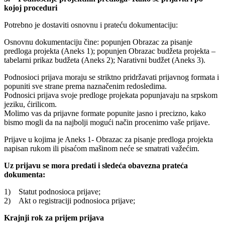
kojoj proceduri
Potrebno je dostaviti osnovnu i prateću dokumentaciju:
Osnovnu dokumentaciju čine: popunjen Obrazac za pisanje
predloga projekta (Aneks 1); popunjen Obrazac budžeta projekta –
tabelarni prikaz budžeta (Aneks 2); Narativni budžet (Aneks 3).
Podnosioci prijava moraju se striktno pridržavati prijavnog formata i
popuniti sve strane prema naznačenim redosledima.
Podnosici prijava svoje predloge projekata popunjavaju na srpskom
jeziku, ćirilicom.
Molimo vas da prijavne formate popunite jasno i precizno, kako
bismo mogli da na najbolji mogući način procenimo vaše prijave.
Prijave u kojima je Aneks 1- Obrazac za pisanje predloga projekta
napisan rukom ili pisaćom mašinom neće se smatrati važećim.
Uz prijavu se mora predati i sledeća obavezna prateća
dokumenta:
1) Statut podnosioca prijave;
2) Akt o registraciji podnosioca prijave;
Krajnji rok za prijem prijava