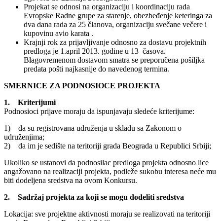
Projekat se odnosi na organizaciju i koordinaciju rada
Evropske Radne grupe za starenje, obezbeđenje keteringa za
dva dana rada za 25 članova, organizaciju svečane večere i
kupovinu avio karata .
Krajnji rok za prijavljivanje odnosno za dostavu projektnih
predloga je 1.april 2013. godine u 13 časova.
Blagovremenom dostavom smatra se preporučena pošiljka
predata pošti najkasnije do navedenog termina.
SMERNICE ZA PODNOSIOCE PROJEKTA
1. Kriterijumi
Podnosioci prijave moraju da ispunjavaju sledeće kriterijume:
1) da su registrovana udruženja u skladu sa Zakonom o
udruženjima;
2) da im je sedište na teritoriji grada Beograda u Republici Srbiji;
Ukoliko se ustanovi da podnosilac predloga projekta odnosno lice
angažovano na realizaciji projekta, podleže sukobu interesa neće mu
biti dodeljena sredstva na ovom Konkursu.
2. Sadržaj projekta za koji se mogu dodeliti sredstva
Lokacija: sve projektne aktivnosti moraju se realizovati na teritoriji