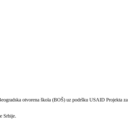
uje Beogradska otvorena škola (BOŠ) uz podršku USAID Projekta za
e Srbije.