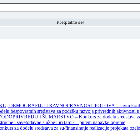
DEMOGRAFIJU I RAVNOPRAVNOST POLOVA – Javni konkursi – 
povratnih sredstava za podršku razvoja privrednih aktivnosti u seo
EDU I ŠUMARSTVO – Konkurs za dodelu sredstava za finansiran
 stručne i savetodavne službe i iri tamiš ‒ putem nabavke opreme
elu sredstava za su/finansiranje realizacije projekata ozelenjavan