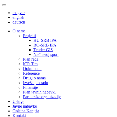
magyar
english
deutsch
О nama
Projekti
HU-SRB IPA
RO-SRB IPA
Tender GIS
Nađi svoj sport
Plan rada
ICR Tim
Dokumenti
Reference
Drugi o nama
Izveštaji o radu
Finansije
Plan javnih nabavki
Partnerske organizacije
Usluge
Javne nabavke
Opština Kanjiža
Kontakt