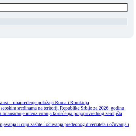
unapređenje položaja Roma i Romkinja
skim sredinama na teritoriji Republike Srbije za 2026. godinu
je intenziviranja korišćenja poljoprivrednog zemljišta
ja u cilju zaštite i očuvanja predeonog diverziteta i očuvanja i