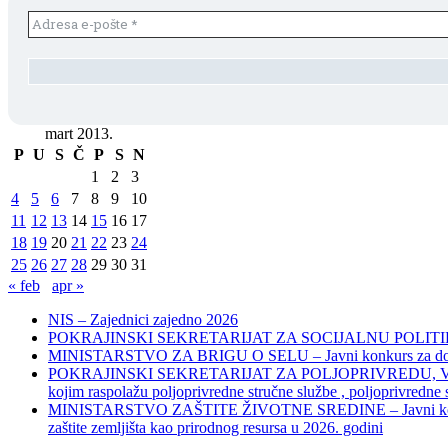
mart 2013.
P
U
S
Č
P
S
N
1
2
3
4
5
6
7
8
9
10
11
12
13
14
15
16
17
18
19
20
21
22
23
24
25
26
27
28
29
30
31
« feb
apr »
NIS – Zajednici zajedno 2026
POKRAJINSKI SEKRETARIJAT ZA SOCIJALNU POLITIKU, 
MINISTARSTVO ZA BRIGU O SELU – Javni konkurs za dodelu bes
POKRAJINSKI SEKRETARIJAT ZA POLJOPRIVREDU, VODOPRIVR
kojim raspolažu poljoprivredne stručne službe , poljoprivredne
MINISTARSTVO ZAŠTITE ŽIVOTNE SREDINE – Javni konkurs za dod
zaštite zemljišta kao prirodnog resursa u 2026. godini