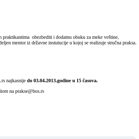
im praktikantima obezbediti i dodatnu obuku za meke veštine,
jen mentor iz državne instutucije u kojoj se realizuje stručna praksa.
.rs najkasnije
do 03.04.2013.godine u 15 časova.
poštom na prakse@bos.rs