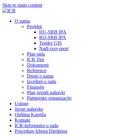
Skip to main content
О nama
Projekti
HU-SRB IPA
RO-SRB IPA
Tender GIS
Nađi svoj sport
Plan rada
ICR Tim
Dokumenti
Reference
Drugi o nama
Izveštaji o radu
Finansije
Plan javnih nabavki
Partnerske organizacije
Usluge
Javne nabavke
Opština Kanjiža
Kontakt
ICR-Informator o radu
Procedure Izbora Direktora