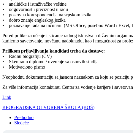
• analitičke i istraživačke veštine
• odgovornost i preciznost u radu
• poslovna korespondencija na srpskom jeziku
• dobro znanje engleskog jezika
• poznavanje rada na računaru (MS Office, posebno Word i Excel, I
Pored prilike za učenje i sticanje radnog iskustva u državnim organi
karijerno savetovanje, novčanu nadoknadu, kao i mogućnost za profesio
Prilikom prijavljivanja kandidati treba da dostave:
• Radnu biografiju (CV)
• Skeniranu diplomu / uverenje sa osnovih studija
• Motivaciono pismo
Neophodnu dokumentaciju sa jasnom naznakom za koju se poziciju pri
Za više informacija kontaktirati Centar za vođenje karijere i saveto
Link
BEOGRADSKA OTVORENA ŠKOLA (BOŠ)
Prethodno
Sledeće