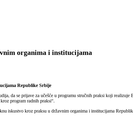
avnim organima i institucijama
tucijama Republike Srbije
udija, da se prijave za učešće u programu stručnih praksi koji realiz
 kroz program radnih praksi“.
eknu iskustvo kroz praksu u državnim organima i institucijama Republik