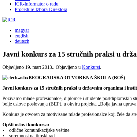
ICR-Informator o radu
Procedure Izbora Direktora
magyar
english
deutsch
Javni konkurs za 15 stručnih praksi u drž
Objavljeno
19. mart 2013.
. Objavljeno u
Konkursi
.
BEOGRADSKA OTVORENA ŠKOLA (BOŠ)
Javni konkurs za 15 stručnih praksi u državnim organima i insti
Pozivamo mlade profesionalce, diplomce i studente postdiplomskih st
bolje uslove poslovanja (BEP), u okviru projekta „Bolja javna uprava
Konkurs je otvoren za motivisane mlade profesionalce koji žele da st
Opšti uslovi konkursa:
• odlične komunikacijske veštine
• spremnost na timski rad