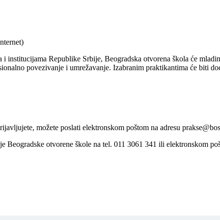
nternet)
ma i institucijama Republike Srbije, Beogradska otvorena škola će mlad
nalno povezivanje i umrežavanje. Izabranim praktikantima će biti dodel
javljujete, možete poslati elektronskom poštom na adresu prakse@bos
vanje Beogradske otvorene škole na tel. 011 3061 341 ili elektronskom 