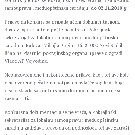
konkurs podnosi se Pokrajinskom sekretarijatu za lokalnu
samoupravu i međuopštinsku saradnju
do
02
.1
1
.2010
g.
Prijave na konkurs sa pripadajućom dokumentacijom,
dostavljaju se putem pošte na adresu: Pokrajinski
sekretarijat za lokalnu samoupravu i međuopštinsku
saradnju, Bulevar Mihajla Pupina 16, 21000 Novi Sad ili
lično na Pisarnici pokrajinskog organa uprave u zgradi
Vlade AP Vojvodine.
Neblagovremene i nekompletne prijave, kao i prijave koje
nisu overene pečatom i potpisom ovlašćenog lica i koje
nisu u skladu sa konkursnom dokumentacijom neće se
razmatrati.
Konkursna dokumentacija se ne vraća, a Pokrajinski
sekretarijat za lokalnu samoupravu i međuopštinsku
saradnju zadržava pravo da od podnosioca prijave zatraži