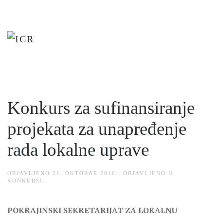
Skip
to
main
content
Konkurs za sufinansiranje
projekata za unapređenje
rada lokalne uprave
OBJAVLJENO
21. OKTOBAR 2010.
. OBJAVLJENO U
KONKURSI
.
POKRAJINSKI SEKRETARIJAT ZA LOKALNU