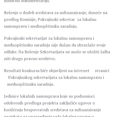
dodatnu dokumentaciju.
Rešenje o dodeli sredstava za sufinansiranje, doneće na
predlog Komisije, Pokrajinski sekretar za lokalnu
samoupravu i međuopštinsku saradnju.
Pokrajinski sekretarijat za lokalnu samoupravu i
međuopštinsku saradnju nije dužan da obrazlaže svoje
odluke. Na Rešenje Sekretarijata ne može se uložiti žalba
niti drugo pravno sredstvo.
Rezultati konkursa biće objavljeni na internet stranici
Pokrajinskog sekretarijata za lokalnu samoupravu i
međuopštinsku saradnju.
Jedinice lokalnih samouprava koje su podnosioci
odobrenih predloga projekta zaključiće ugovor o
korišćenju bespovratnih sredstava za sufinansiranje
projekata za unapređenje rada lokalne uprave u