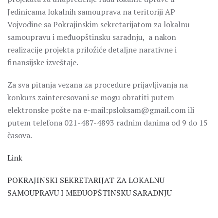
Jedinicama lokalnih samouprava na teritoriji AP
Vojvodine sa Pokrajinskim sekretarijatom za lokalnu
samoupravu i međuopštinsku saradnju, a nakon
realizacije projekta priložiće detaljne narativne i
finansijske izveštaje.
Za sva pitanja vezana za procedure prijavljivanja na
konkurs zainteresovani se mogu obratiti putem
elektronske pošte na e-mail:psloksam@gmail.com ili
putem telefona 021-487-4893 radnim danima od 9 do 15
časova.
Link
POKRAJINSKI SEKRETARIJAT ZA LOKALNU
SAMOUPRAVU I MEĐUOPŠTINSKU SARADNJU