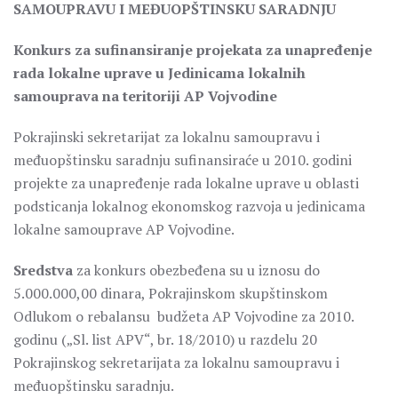
SAMOUPRAVU I MEĐUOPŠTINSKU SARADNJU
K
onkurs
za sufinansiranje projekata za unapređenje
rada lokalne uprave u Jedinicama lokalnih
samouprava na teritoriji AP Vojvodine
Pokrajinski sekretarijat za lokalnu samoupravu i
međuopštinsku saradnju sufinansiraće u 2010. godini
projekte za unapređenje rada lokalne uprave u oblasti
podsticanja lokalnog ekonomskog razvoja u jedinicama
lokalne samouprave AP Vojvodine.
Sredstva
za konkurs obezbeđena su u iznosu do
5.000.000,00 dinara, Pokrajinskom skupštinskom
Odlukom o rebalansu budžeta AP Vojvodine za 2010.
godinu („Sl. list APV“, br. 18/2010) u razdelu 20
Pokrajinskog sekretarijata za lokalnu samoupravu i
međuopštinsku saradnju.