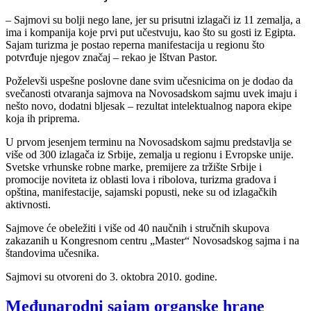
– Sajmovi su bolji nego lane, jer su prisutni izlagači iz 11 zemalja, a
ima i kompanija koje prvi put učestvuju, kao što su gosti iz Egipta.
Sajam turizma je postao reperna manifestacija u regionu što
potvrđuje njegov značaj – rekao je Ištvan Pastor.
Poželevši uspešne poslovne dane svim učesnicima on je dodao da
svečanosti otvaranja sajmova na Novosadskom sajmu uvek imaju i
nešto novo, dodatni bljesak – rezultat intelektualnog napora ekipe
koja ih priprema.
U prvom jesenjem terminu na Novosadskom sajmu predstavlja se
više od 300 izlagača iz Srbije, zemalja u regionu i Evropske unije.
Svetske vrhunske robne marke, premijere za tržište Srbije i
promocije noviteta iz oblasti lova i ribolova, turizma gradova i
opština, manifestacije, sajamski popusti, neke su od izlagačkih
aktivnosti.
Sajmove će obeležiti i više od 40 naučnih i stručnih skupova
zakazanih u Kongresnom centru „Master“ Novosadskog sajma i na
štandovima učesnika.
Sajmovi su otvoreni do 3. oktobra 2010. godine.
Međunarodni sajam organske hrane