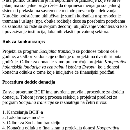
Naša pomoć usmerena je na neprofitne organizacije koje se bave
pitanjima socijalne brige i žele da doprinesu menjanju socijalnog
sistema i prelasku na savremene metode prevencije i delovanja.
Naročito podstičemo uključivanje samih korisnika u sprovođenje
tretmana i usluga (npr. obuka roditelja dece sa posebnim potrebama
da samostalno rade sa svojom decom), uključivanje volontera/ki kao
i povezivanje institucija, lokalnih vlasti i privatnog sektora.
Rok za konkurisanje:
Projekti za program
Socijalna tranzicija
se podnose tokom cele
godine, a Odbor za donacije odlučuje o projektima dva ili tri puta
godišnje. Odbor za donacije samo preporučuje projekte
Kooperativi
holandskih fondacija za centralnu i istočnu Evropu
, koja donosi
konačnu odluku o tome koje inicijative će finansijski podržati.
Procedura dodele donacija
Za sve programe BCIF ima utvrđena pravila i procedure za dodelu
donacija. Tokom javnog procesa selekcije projektni predlozi za
program
Socijalna tranzicije
se razmatraju na četiri nivoa:
1. Kancelarija BCIF-a
2. Lokalni savetnici/ce
3. Odbor za Socijalnu tranziciju
4. Konačnu odluku o finansiranju projekata donosi
Kooperativa