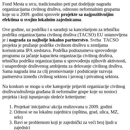
Fond Mesta u srcu, tradicionalno peti put dodeljuje nagradu
organizacijama civilnog društva, odnosno neformalnim grupama
koje su u 2009. godini sprovele
projekte sa najpozitivnijim
efektima u svojim lokalnim zajednicama
.
Ove godine, uz podršku i u saradnji sa kancelarijom za tehničku
podršku organizacijama civilnog društva (TACSO) EU ustanovljena
je i
nagrada za najbolje lokalno partnerstvo
. Svrha TACSO
projekta je pružanje podrške civilnom društvu u zemljama
korisnicama IPA sredstava. Podrška podrazumeva sprovođenje
programa za jačanje kapaciteta organizacija civilnog društva,
tehničku podršku organizacijama u sprovođenju njihovih aktivnosti,
i unapređenje društvenog ambijenta za delovanje civilnog društva.
Sama nagrada ima za cilj promovisanje i podsticanje razvoja
partnerstva između civilnog sektora i javnog i privatnog sektora.
Na konkurs se mogu u obe kategorije prijaviti organizacije civilnog
društva/udruženja građana ili neformalne grupe koje su nosioci
projekta i koji ispunjavaju sledeće kriterijume:
Projekat/ inicijativa/ akcija realizovana u 2009. godini
Odnosi se na lokalnu zajednicu (opština, grad, ulica, MZ,
selo)
Bavi se problemom koji je zajednički za veći broj ljudi u
zajednici