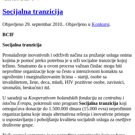
Socijalna tranzicija
Objavljeno
29. septembar 2010.
. Objavljeno u
Konkursi
.
BCIF
Socijalna tranzicija
Pronalaženje inovativnih i održivih načina za pružanje usluga onima
kojima je pomoć preko potrebna je u srži socijalne tranzicije kojoj
težimo. Smatramo da u ovom procesu važnan činilac mogu biti
neprofitne organizacije koje su često u intenzivnom kontaktu sa
ugroženim i marginalizovanim licima – stariji, osobe sa
invaliditetom, žene, deca, mladi, HIV pozitivne osobe, zavisnici,
siromašni, beskućnici itd.
U saradnji sa
Kooperativom holandskih fondacija za centralnu i
istočnu Evropu
, pokrenuli smo program
Socijalna tranzicija
koji
omogućava donacije do 1.500.000 dinara (15.000 evra) neprofitnim
organizacijama koje imaju alternativna rešenja i inovativne pristupe
u uspostavljanju i poboljšanju kvaliteta socijalnih usluga za osetljive
društvene grupe.