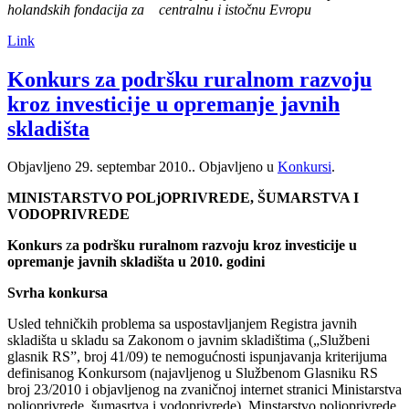
holandskih fondacija za centralnu i istočnu Evropu
Link
Konkurs za podršku ruralnom razvoju
kroz investicije u opremanje javnih
skladišta
Objavljeno
29. septembar 2010.
. Objavljeno u
Konkursi
.
MINISTARSTVO POLjOPRIVREDE, ŠUMARSTVA I
VODOPRIVREDE
Konkurs
z
a podršku ruralnom razvoju kroz investicije u
opremanje javnih skladišta u 2010. godini
Svrha konkursa
Usled tehničkih problema sa uspostavljanjem Registra javnih
skladišta u skladu sa Zakonom o javnim skladištima („Službeni
glasnik RS”, broj 41/09) te nemogućnosti ispunjavanja kriterijuma
definisanog Konkursom (najavljenog u Službenom Glasniku RS
broj 23/2010 i objavljenog na zvaničnoj internet stranici Ministarstva
poljoprivrede, šumasrtva i vodoprivrede), Minstarstvo poljoprivrede,