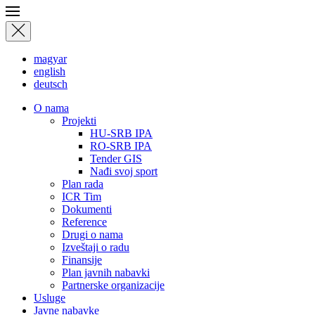
magyar
english
deutsch
О nama
Projekti
HU-SRB IPA
RO-SRB IPA
Tender GIS
Nađi svoj sport
Plan rada
ICR Tim
Dokumenti
Reference
Drugi o nama
Izveštaji o radu
Finansije
Plan javnih nabavki
Partnerske organizacije
Usluge
Javne nabavke