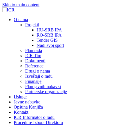
Skip to main content
О nama
Projekti
HU-SRB IPA
RO-SRB IPA
Tender GIS
Nađi svoj sport
Plan rada
ICR Tim
Dokumenti
Reference
Drugi o nama
Izveštaji o radu
Finansije
Plan javnih nabavki
Partnerske organizacije
Usluge
Javne nabavke
Opština Kanjiža
Kontakt
ICR-Informator o radu
Procedure Izbora Direktora