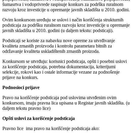
šumasrtva i vodoprivrede raspisuje konkurs za podršku ruralnom
razvoju kroz investicije u opremanje javnih skladišta u 2010. godini.
Ovim konkursom uređuju se uslovi i način korišćenja strukturnih
podsticaja za podršku ruralnom razvoju kroz investicije u opremanje
javnih skladišta u 2010. godini (u daljem tekstu: podsticaji).
Podsticaji se koriste za nabavku nove opreme za utvrđivanje
kvaliteta zrnastih proizvoda i kontrolu parametara bitnih za
održavanje kvaliteta uskladištenih zrnastih proizoda.
Konkursom se utvrđuju: korisnici podsticaja, opšti i posebni uslovi
za korišćenje podsticaja, potrebna dokumentacija, kriterijumi
selekcije, rokovi kao i ostale informacije vezane za podnošenje
prijave na konkurs.
Podnosioci prijave
Pravo na korišćenje podsticaja pod uslovima utvrđenim ovim
konkursom, imaju pravna lica upisana u Registar javnih skladišta. (u
daljem tekstu pravno lice)
Op
šti uslovi za
korišćenje podsticaja
Pravno lice ima pravo na korišćenje podsticaja ako: