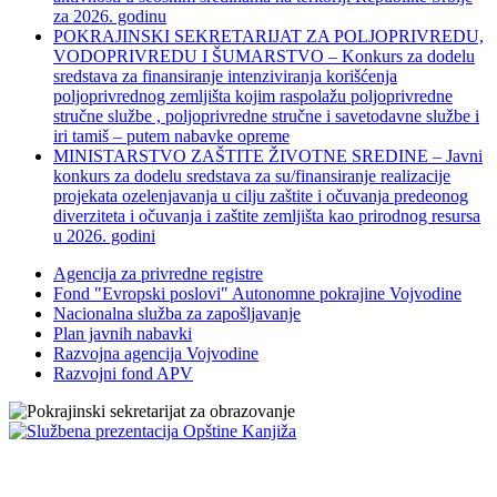
za 2026. godinu
POKRAJINSKI SEKRETARIJAT ZA POLJOPRIVREDU,
VODOPRIVREDU I ŠUMARSTVO – Konkurs za dodelu
sredstava za finansiranje intenziviranja korišćenja
poljoprivrednog zemljišta kojim raspolažu poljoprivredne
stručne službe , poljoprivredne stručne i savetodavne službe i
iri tamiš ‒ putem nabavke opreme
MINISTARSTVO ZAŠTITE ŽIVOTNE SREDINE – Javni
konkurs za dodelu sredstava za su/finansiranje realizacije
projekata ozelenjavanja u cilju zaštite i očuvanja predeonog
diverziteta i očuvanja i zaštite zemljišta kao prirodnog resursa
u 2026. godini
Agencija za privredne registre
Fond "Evropski poslovi" Autonomne pokrajine Vojvodine
Nacionalna služba za zapošljavanje
Plan javnih nabavki
Razvojna agencija Vojvodine
Razvojni fond APV