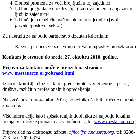
Donosi promenu za veći broj ljudi u toj zajednici
Uključuje građane u realizaciju (kao i volonterski angažman
ljudi iz zajednice)
Uključuje na različite načine aktere u zajednici (javni i
privatni/poslovni sektor).
Za nagradu za najbolje partnerstvo dodatan kriterijum:
Razvija partnerstvo sa javnim i privatnim/poslovnim sektorom
Konkurs je otvoren do srede, 27. oktobra 2010. godine.
Prijavu za konkurs možete preuzeti na stranici:
www.mestausrcu.org/obrasci.html
Izbornu komisiju čine istaknuti predstavnici savremenog srpskog
društva, različitih profesionalnih opredeljenja.
Na svečanosti u novembru 2010, pobedniku će biti uručene nagrade
sponzora.
Više informacija kao i spisak ranijih dobitnika za najbolju lokalnu
inicijativu možete pronaći na zvaničnom sajtu:
www.mestausrcu.org
Prijave slati na elektronsu adresu:
office@mestausrcu.org
,
tel: 3288-
723, fax: 2629-374