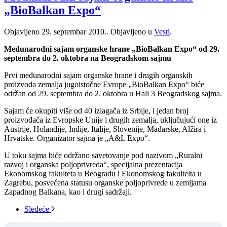
„BioBalkan Expo“
Objavljeno
29. septembar 2010.
. Objavljeno u
Vesti
.
Međunarodni sajam organske hrane „BioBalkan Expo“ od 29.
septembra do 2. oktobra na Beogradskom sajmu
Prvi međunarodni sajam organske hrane i drugih organskih
proizvoda zemalja jugoistočne Evrope „BioBalkan Expo“ biće
održan od 29. septembra do 2. oktobra u Hali 3 Beogradskog sajma.
Sajam će okupiti više od 40 izlagača iz Srbije, i jedan broj
proizvođača iz Evropske Unije i drugih zemalja, uključujući one iz
Austrije, Holandije, Indije, Italije, Slovenije, Mađarske, Alžira i
Hrvatske. Organizator sajma je „A&L Expo“.
U toku sajma biće održano savetovanje pod nazivom „Ruralni
razvoj i organska poljoprivreda“, specijalna prezentacija
Ekonomskog fakulteta u Beogradu i Ekonomskog fakultelta u
Zagrebu, posvećena statusu organske poljoprivrede u zemljama
Zapadnog Balkana, kao i drugi sadržaji.
Sledeće