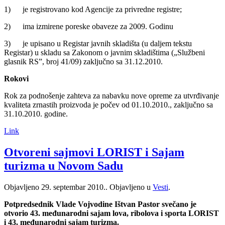
1) je registrovano kod Agencije za privredne registre;
2) ima izmirene poreske obaveze za 2009. Godinu
3) je upisano u Registar javnih skladišta (u daljem tekstu
Registar) u skladu sa Zakonom o javnim skladištima („Službeni
glasnik RS”, broj 41/09) zaključno sa 31.12.2010.
Rokovi
Rok za podnošenje zahteva za nabavku nove opreme za utvrđivanje
kvaliteta zrnastih proizvoda je počev od 01.10.2010., zaključno sa
31.10.2010. godine.
Link
Otvoreni sajmovi LORIST i Sajam
turizma u Novom Sadu
Objavljeno
29. septembar 2010.
. Objavljeno u
Vesti
.
Potpredsednik Vlade Vojvodine Ištvan Pastor svečano je
otvorio 43. međunarodni sajam lova, ribolova i sporta LORIST
i 43. međunarodni sajam turizma.