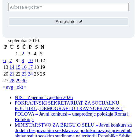
septembar 2010.
P
U
S
Č
P
S
N
1
2
3
4
5
6
7
8
9
10
11
12
13
14
15
16
17
18
19
20
21
22
23
24
25
26
27
28
29
30
« avg
okt »
NIS – Zajednici zajedno 2026
POKRAJINSKI SEKRETARIJAT ZA SOCIJALNU
POLITIKU, DEMOGRAFIJU I RAVNOPRAVNOST
POLOVA – Javni konkursi – unapređenje položaja Roma i
Romkinja
MINISTARSTVO ZA BRIGU O SELU – Javni konkurs za
dodelu bespovratnih sredstava za podršku razvoja privrednih
aktivnosti u seoskim sredinama na teritoriji Republike Srbije