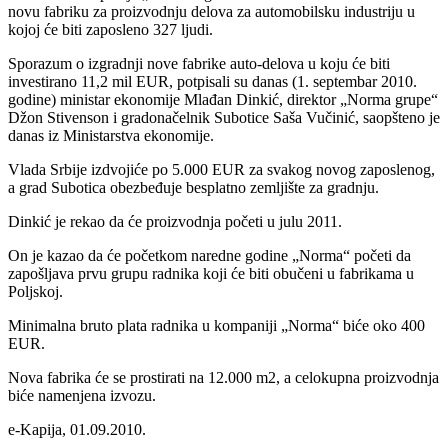
novu fabriku za proizvodnju delova za automobilsku industriju u
kojoj će biti zaposleno 327 ljudi.
Sporazum o izgradnji nove fabrike auto-delova u koju će biti
investirano 11,2 mil EUR, potpisali su danas (1. septembar 2010.
godine) ministar ekonomije Mlađan Dinkić, direktor „Norma grupe“
Džon Stivenson i gradonačelnik Subotice Saša Vučinić, saopšteno je
danas iz Ministarstva ekonomije.
Vlada Srbije izdvojiće po 5.000 EUR za svakog novog zaposlenog,
a grad Subotica obezbeđuje besplatno zemljište za gradnju.
Dinkić je rekao da će proizvodnja početi u julu 2011.
On je kazao da će početkom naredne godine „Norma“ početi da
zapošljava prvu grupu radnika koji će biti obučeni u fabrikama u
Poljskoj.
Minimalna bruto plata radnika u kompaniji „Norma“ biće oko 400
EUR.
Nova fabrika će se prostirati na 12.000 m2, a celokupna proizvodnja
biće namenjena izvozu.
e-Kapija, 01.09.2010.