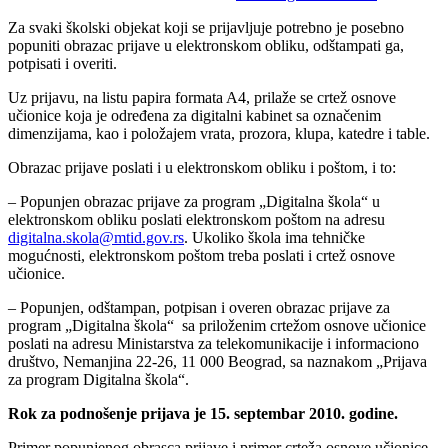
Za svaki školski objekat koji se prijavljuje potrebno je posebno
popuniti obrazac prijave u elektronskom obliku, odštampati ga,
potpisati i overiti.
Uz prijavu, na listu papira formata A4, prilaže se crtež osnove
učionice koja je određena za digitalni kabinet sa označenim
dimenzijama, kao i položajem vrata, prozora, klupa, katedre i table.
Obrazac prijave poslati i u elektronskom obliku i poštom, i to:
– Popunjen obrazac prijave za program „Digitalna škola“ u
elektronskom obliku poslati elektronskom poštom na adresu
digitalna.skola@mtid.gov.rs
. Ukoliko škola ima tehničke
mogućnosti, elektronskom poštom treba poslati i crtež osnove
učionice.
– Popunjen, odštampan, potpisan i overen obrazac prijave za
program „Digitalna škola“ sa priloženim crtežom osnove učionice
poslati na adresu Ministarstva za telekomunikacije i informaciono
društvo, Nemanjina 22-26, 11 000 Beograd, sa naznakom „Prijava
za program Digitalna škola“.
Rok za podn
oš
enje prijava
je 15.
septembar 2010. godine.
Primer popunjenog obrasca prijave i primer crteža osnove učionice,