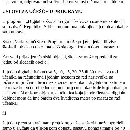
nastavniku, odgovarajući softver i povezanost računara u kabinetu.
USLOVI
ZA UČEŠĆE U PROGRAMU
U programu „Digitalna škola“ mogu učestvovati osnovne škole čiji
su osnivači Republika Srbija, autonomna pokrajina i jedinica lokalne
samouprave.
Svaka škola za učešće u Programu može prijaviti jedan ili više
školskih objekata u kojima ta škola organizuje redovnu nastavu.
Za svaki prijavljeni školski objekat, škola se može opredeliti za
jednu od sledećih opcija:
1. jedan digitalni kabinet sa 5, 10, 15, 20, 25 ili 30 mesta za rad
učenika na računarima i jednim mestom za rad nastavnika na
računaru, pri čemu broj mesta za rad učenika u digitalnom kabinetu
ne može biti veći od jedne osmine broja učenika škole koji pohađaju
nastavu u školskom objektu, a učionica koja je određena za digitalni
kabinet mora da ima barem dva kvadratna metra po mestu za rad
učenika;
ili
2. jedan prenosni računar i projektor, za šta se škola može opredeliti
samo u slučaju da u školskom objektu nastavu pohađa manje od 40