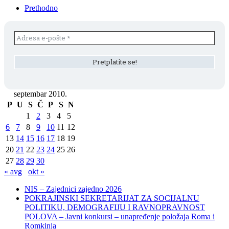
Prethodno
septembar 2010.
P
U
S
Č
P
S
N
1
2
3
4
5
6
7
8
9
10
11
12
13
14
15
16
17
18
19
20
21
22
23
24
25
26
27
28
29
30
« avg
okt »
NIS – Zajednici zajedno 2026
POKRAJINSKI SEKRETARIJAT ZA SOCIJALNU
POLITIKU, DEMOGRAFIJU I RAVNOPRAVNOST
POLOVA – Javni konkursi – unapređenje položaja Roma i
Romkinja