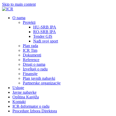
Skip to main content
О nama
Projekti
HU-SRB IPA
RO-SRB IPA
Tender GIS
Nađi svoj sport
Plan rada
ICR Tim
Dokumenti
Reference
Drugi o nama
Izveštaji o radu
Finansije
Plan javnih nabavki
Partnerske organizacije
Usluge
Javne nabavke
Opština Kanjiža
Kontakt
ICR-Informator o radu
Procedure Izbora Direktora