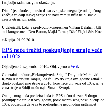
i najbolju radnu snagu u okruženju.
Dinkić je, takođe, ponovio da su evropske integracije od ključnog
značaja za dalji razvoj Srbije i da našu zemlju ništa ne bi smelo
zaustaviti na tom putu.
U delegaciji, koju je predvodio kongresmen Vilijam Delahant, bili
su i kongresmeni Den Barton, Majkl Tarner, Džef Flejk i Stiv Koen.
e-Kapija, 01.09.2010.
EPS neće tražiti poskupljenje struje veće
od 10%
Objavljeno
2. septembar 2010.
. Objavljeno u
Vesti
.
Generalni direktor „Elektroprivrede Srbije“ Dragomir Marković
izjavio u intervjuu Tanjugu da će EPS do kraja ove godine zatražiti
drugo poskupljenje struje u 2010, koje neće biti veće od 10%, jer je
cena struje u Srbiji među najnižima u Evropi.
On nije mogao da precizira kada će EPS tačno da zatraži drugo
poskupljenje struje u ovoj godini, posle martovskog poskupljenja od
10%, podsetivši da je za to poskupljenje neophodna saglasnost