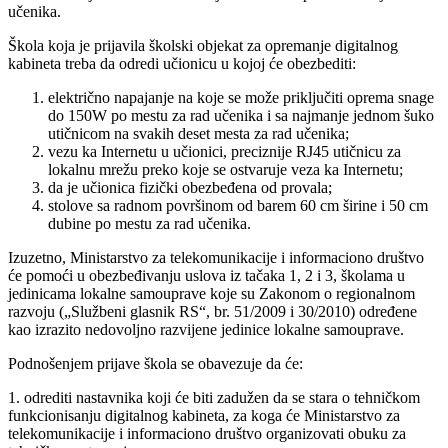
učenika.
Škola koja je prijavila školski objekat za opremanje digitalnog
kabineta treba da odredi učionicu u kojoj će obezbediti:
električno napajanje na koje se može priključiti oprema snage
do 150W po mestu za rad učenika i sa najmanje jednom šuko
utičnicom na svakih deset mesta za rad učenika;
vezu ka Internetu u učionici, preciznije RJ45 utičnicu za
lokalnu mrežu preko koje se ostvaruje veza ka Internetu;
da je učionica fizički obezbeđena od provala;
stolove sa radnom površinom od barem 60 cm širine i 50 cm
dubine po mestu za rad učenika.
Izuzetno, Ministarstvo za telekomunikacije i informaciono društvo
će pomoći u obezbeđivanju uslova iz tačaka 1, 2 i 3, školama u
jedinicama lokalne samouprave koje su Zakonom o regionalnom
razvoju („Službeni glasnik RS“, br. 51/2009 i 30/2010) određene
kao izrazito nedovoljno razvijene jedinice lokalne samouprave.
Podnošenjem prijave škola se obavezuje da će:
1. odrediti nastavnika koji će biti zadužen da se stara o tehničkom
funkcionisanju digitalnog kabineta, za koga će Ministarstvo za
telekomunikacije i informaciono društvo organizovati obuku za