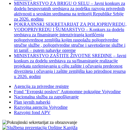
MINISTARSTVO ZA BRIGU O SELU – Javni konkurs za
dodelu bespovratnih sredstava za podršku razvoja privrednih
aktivnosti u seoskim sredinama na teritoriji Republike Srbije
za 2026. godinu
POKRAJINSKI SEKRETARIJAT ZA POLJOPRIVREDU,
VODOPRIVREDU I ŠUMARSTVO – Konkurs za dodelu
sredstava za finansiranje intenziviranja korišćenja
poljoprivrednog zemljišta kojim raspolažu poljoprivredne
stručne službe , poljoprivredne stručne i savetodavne službe i
iri tamiš ‒ putem nabavke opreme
MINISTARSTVO ZAŠTITE ŽIVOTNE SREDINE – Javni
konkurs za dodelu sredstava za su/finansiranje realizacije
projekata ozelenjavanja u cilju zaštite i očuvanja predeonog
diverziteta i očuvanja i zaštite zemljišta kao prirodnog resursa
u 2026. godini
Agencija za privredne registre
Fond "Evropski poslovi" Autonomne pokrajine Vojvodine
Nacionalna služba za zapošljavanje
Plan javnih nabavki
Razvojna agencija Vojvodine
Razvojni fond APV