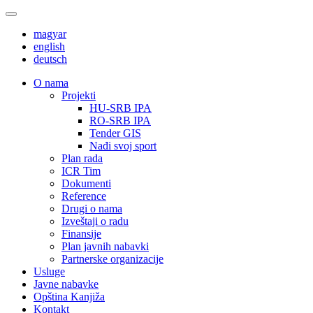
magyar
english
deutsch
О nama
Projekti
HU-SRB IPA
RO-SRB IPA
Tender GIS
Nađi svoj sport
Plan rada
ICR Tim
Dokumenti
Reference
Drugi o nama
Izveštaji o radu
Finansije
Plan javnih nabavki
Partnerske organizacije
Usluge
Javne nabavke
Opština Kanjiža
Kontakt