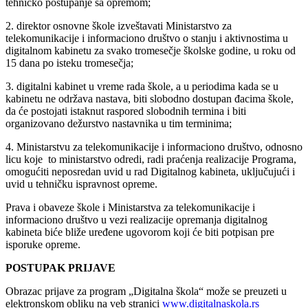
tehničko postupanje sa opremom;
2. direktor osnovne škole izveštavati Ministarstvo za
telekomunikacije i informaciono društvo o stanju i aktivnostima u
digitalnom kabinetu za svako tromesečje školske godine, u roku od
15 dana po isteku tromesečja;
3. digitalni kabinet u vreme rada škole, a u periodima kada se u
kabinetu ne održava nastava, biti slobodno dostupan đacima škole,
da će postojati istaknut raspored slobodnih termina i biti
organizovano dežurstvo nastavnika u tim terminima;
4. Ministarstvu za telekomunikacije i informaciono društvo, odnosno
licu koje to ministarstvo odredi, radi praćenja realizacije Programa,
omogućiti neposredan uvid u rad Digitalnog kabineta, uključujući i
uvid u tehničku ispravnost opreme.
Prava i obaveze škole i Ministarstva za telekomunikacije i
informaciono društvo u vezi realizacije opremanja digitalnog
kabineta biće bliže uređene ugovorom koji će biti potpisan pre
isporuke opreme.
POSTUPAK PRIJAVE
Obrazac prijave za program „Digitalna škola“ može se preuzeti u
elektronskom obliku na veb stranici
www.digitalnaskola.rs