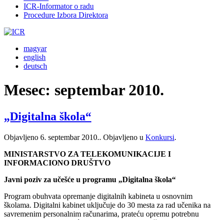
ICR-Informator o radu
Procedure Izbora Direktora
magyar
english
deutsch
Mesec:
septembar 2010.
„Digitalna škola“
Objavljeno
6. septembar 2010.
. Objavljeno u
Konkursi
.
MINISTARSTVO
ZA TELEKOMUNIKACIJE I
INFORMACIONO DRUŠTVO
Javni poziv za učešće u programu „Digitalna škola“
Program obuhvata opremanje digitalnih kabineta u osnovnim
školama. Digitalni kabinet uključuje do 30 mesta za rad učenika na
savremenim personalnim računarima, prateću opremu potrebnu