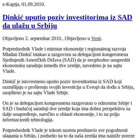
e-Kapija, 01.09.2010.
Dinkić uputio poziv investitorima iz SAD
da ulažu u Srbiju
Objavljeno
2. septembar 2010.
. Objavljeno u
Vesti
.
Potpredsednik Vlade i ministar ekonomije i regionalnog razvoja
Mlađan Dinkić istakao u razgovoru sa delegacijom kongresmena
Sjedinjenih Američkih Država (SAD) da je neophodno unaprediti
ekonomsku saradnju između dve zemlje, navedeno je na sajtu
Vlade.
Dinkić je istovremeno uputio poziv investitorima iz SAD koji
razmišljaju o proširenju svojih investicija u Evropi da dođu u Srbiju,
saopšteno je na sajtu Vlade Srbije.
On je sa delegacijom kongresmena razgovarao o odnosima Srbije i
SAD i budućoj saradnji dve zemlje koja ima dobru perspektivu za
dalje unapređenje, naročito u oblasti ekonomije, i to na polju
informacionih tehnologija.
Potpredsednik Vlade je tokom susreta predstavio sve pogodnosti
ulaganja u Srbiju, i podsetio na to da naša zemlja ima najniže poreze