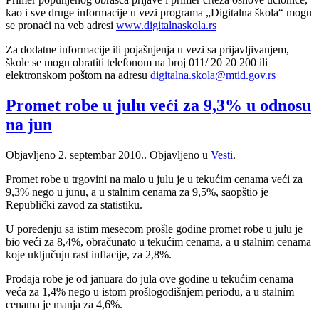
kao i sve druge informacije u vezi programa „Digitalna škola“ mogu
se pronaći na veb adresi
www.digitalnaskola.rs
Za dodatne informacije ili pojašnjenja u vezi sa prijavljivanjem,
škole se mogu obratiti telefonom na broj 011/ 20 20 200 ili
elektronskom poštom na adresu
digitalna.skola@mtid.gov.rs
Promet robe u julu veći za 9,3% u odnosu
na jun
Objavljeno
2. septembar 2010.
. Objavljeno u
Vesti
.
Promet robe u trgovini na malo u julu je u tekućim cenama veći za
9,3% nego u junu, a u stalnim cenama za 9,5%, saopštio je
Republički zavod za statistiku.
U poređenju sa istim mesecom prošle godine promet robe u julu je
bio veći za 8,4%, obračunato u tekućim cenama, a u stalnim cenama
koje uključuju rast inflacije, za 2,8%.
Prodaja robe je od januara do jula ove godine u tekućim cenama
veća za 1,4% nego u istom prošlogodišnjem periodu, a u stalnim
cenama je manja za 4,6%.