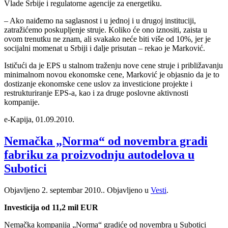
Vlade Srbije i regulatorne agencije za energetiku.
– Ako naiđemo na saglasnost i u jednoj i u drugoj instituciji,
zatražićemo poskupljenje struje. Koliko će ono iznositi, zaista u
ovom trenutku ne znam, ali svakako neće biti više od 10%, jer je
socijalni momenat u Srbiji i dalje prisutan – rekao je Marković.
Ističući da je EPS u stalnom traženju nove cene struje i približavanju
minimalnom novou ekonomske cene, Marković je objasnio da je to
dostizanje ekonomske cene uslov za investicione projekte i
restrukturiranje EPS-a, kao i za druge poslovne aktivnosti
kompanije.
e-Kapija, 01.09.2010.
Nemačka „Norma“ od novembra gradi
fabriku za proizvodnju autodelova u
Subotici
Objavljeno
2. septembar 2010.
. Objavljeno u
Vesti
.
Investicija od 11,2 mil EUR
Nemačka kompanija „Norma“ gradiće od novembra u Subotici