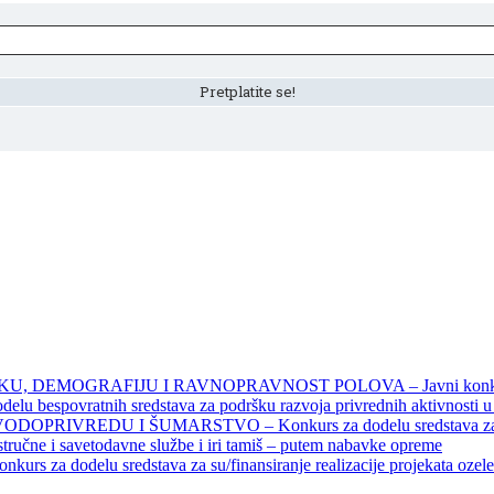
DEMOGRAFIJU I RAVNOPRAVNOST POLOVA – Javni konkursi – 
povratnih sredstava za podršku razvoja privrednih aktivnosti u seo
EDU I ŠUMARSTVO – Konkurs za dodelu sredstava za finansiran
 stručne i savetodavne službe i iri tamiš ‒ putem nabavke opreme
elu sredstava za su/finansiranje realizacije projekata ozelenjavan