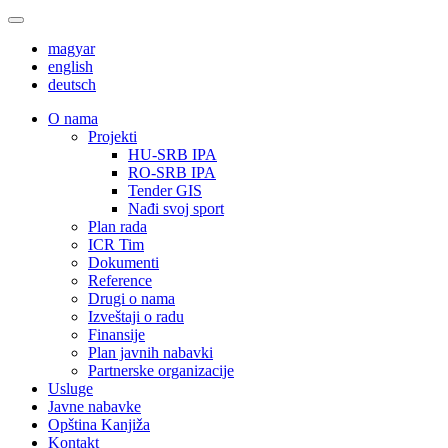
magyar
english
deutsch
О nama
Projekti
HU-SRB IPA
RO-SRB IPA
Tender GIS
Nađi svoj sport
Plan rada
ICR Tim
Dokumenti
Reference
Drugi o nama
Izveštaji o radu
Finansije
Plan javnih nabavki
Partnerske organizacije
Usluge
Javne nabavke
Opština Kanjiža
Kontakt