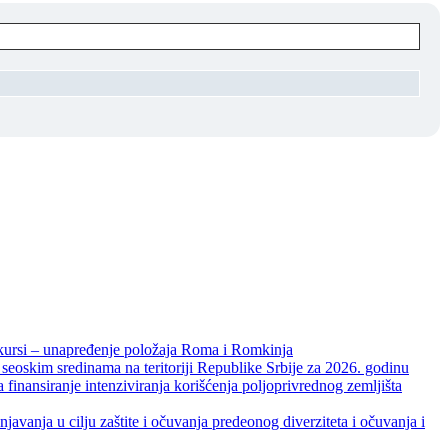
unapređenje položaja Roma i Romkinja
skim sredinama na teritoriji Republike Srbije za 2026. godinu
je intenziviranja korišćenja poljoprivrednog zemljišta
ja u cilju zaštite i očuvanja predeonog diverziteta i očuvanja i