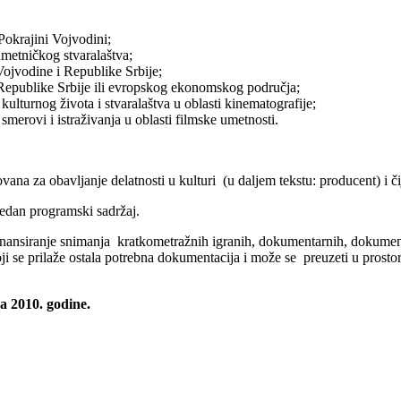
okrajini Vojvodini;
umetničkog stvaralaštva;
ojvodine i Republike Srbije;
z Republike Srbije ili evropskog ekonomskog područja;
turnog života i stvaralaštva u oblasti kinematografije;
smerovi i istraživanja u oblasti filmske umetnosti.
rovana
za obavljanje delatnosti u kulturi (u daljem tekstu: producent) i č
edan programski sadržaj.
ufinansiranje snimanja kratkometražnih igranih, dokumentarnih, dokum
ji se prilaže ostala potrebna dokumentacija i može se preuzeti u prostor
ra
2010. godine.