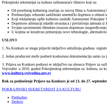
Pokrajinski sekretarijat za kulturu sufinansiraće filmove koji su:
Od posebnog kulturnog značaja za razvoj filma u Autonomnoj P
Predstavljaju vrhunski sadržinski umetnički doprinos u oblasti 
Koji reklamiraju opšte kulturno nasleđe Autonomne Pokrajine V
Doprinose afirmaciji mladih stvaralaca i privlačenju talenata i
Svojim savremenim filmskim izrazom doprinose unapređivanju kul
U kojima se kreativno primenjuju nove tehnologije, alternativni 
USLOVI
1. Na Konkurs se mogu prijaviti isključivo udruženja građana regist
2. Jedan producent može podneti konkursnu dokumentaciju samo za j
3. Prijava na Konkurs podnosi se isključivo na obrascu Prijave za s
Vojvodini u 2010. godini
Pokrajinskog sekretarijata za kulturu, uz ko
www.kultura.vojvodina.gov.rs
Rok za podnošenje Prijave na Konkurs je od 13. do 27. septemb
POKRAJINSKI SEKRETARIJAT ZA KULTURU
Prethodno
Sledeće