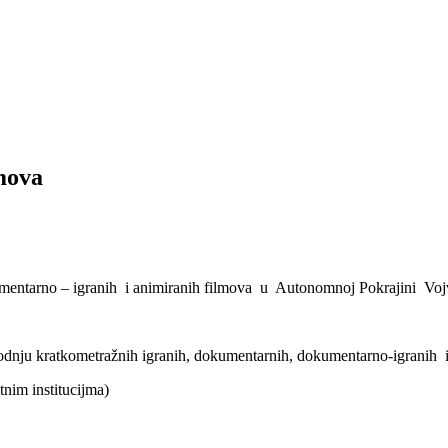
mova
mentarno – igranih i animiranih filmova u Autonomnoj Pokrajini Voj
oizvodnju kratkometražnih igranih, dokumentarnih, dokumentarno-igranih
tnim institucijma)