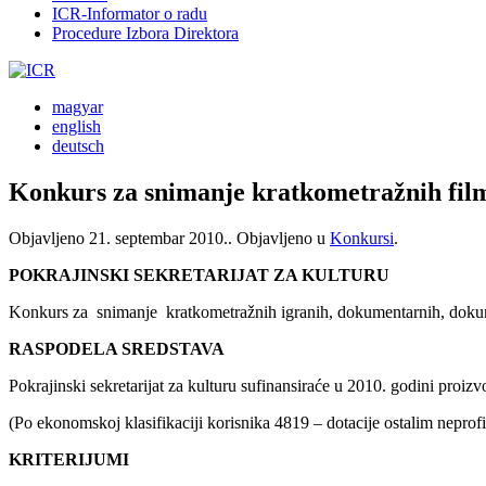
ICR-Informator o radu
Procedure Izbora Direktora
magyar
english
deutsch
Konkurs za snimanje kratkometražnih fil
Objavljeno
21. septembar 2010.
. Objavljeno u
Konkursi
.
POKRAJINSKI SEKRETARIJAT ZA KULTURU
Konkurs za snimanje kratkometražnih igranih, dokumentarnih, doku
RASPODELA SREDSTAVA
Pokrajinski sekretarijat za kulturu sufinansiraće u 2010. godini pr
(Po ekonomskoj klasifikaciji korisnika 4819 – dotacije ostalim neprofi
KRITERIJUMI