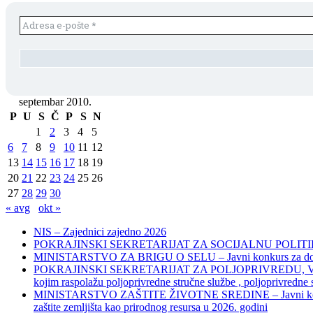
septembar 2010.
P
U
S
Č
P
S
N
1
2
3
4
5
6
7
8
9
10
11
12
13
14
15
16
17
18
19
20
21
22
23
24
25
26
27
28
29
30
« avg
okt »
NIS – Zajednici zajedno 2026
POKRAJINSKI SEKRETARIJAT ZA SOCIJALNU POLITIKU, 
MINISTARSTVO ZA BRIGU O SELU – Javni konkurs za dodelu bes
POKRAJINSKI SEKRETARIJAT ZA POLJOPRIVREDU, VODOPRIVR
kojim raspolažu poljoprivredne stručne službe , poljoprivredne
MINISTARSTVO ZAŠTITE ŽIVOTNE SREDINE – Javni konkurs za dod
zaštite zemljišta kao prirodnog resursa u 2026. godini