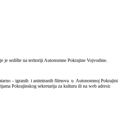
ije je sedište na teritoriji Autonomne Pokrajine Vojvodine.
entarno – igranih i animiranih filmova u Autonomnoj Pokrajini
ijama Pokrajinskog sekretarija za kulturu ili na web adresi
: