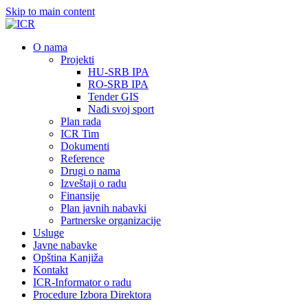
Skip to main content
О nama
Projekti
HU-SRB IPA
RO-SRB IPA
Tender GIS
Nađi svoj sport
Plan rada
ICR Tim
Dokumenti
Reference
Drugi o nama
Izveštaji o radu
Finansije
Plan javnih nabavki
Partnerske organizacije
Usluge
Javne nabavke
Opština Kanjiža
Kontakt
ICR-Informator o radu
Procedure Izbora Direktora