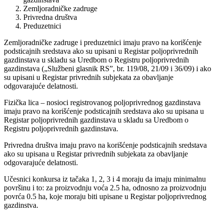
Zemljoradničke zadruge
Privredna društva
Preduzetnici
Zemljoradničke zadruge i preduzetnici imaju pravo na korišćenje
podsticajnih sredstava ako su upisani u Registar poljoprivrednih
gazdinstava u skladu sa Uredbom o Registru poljoprivrednih
gazdinstava („Službeni glasnik RS”, br. 119/08, 21/09 i 36/09) i ako
su upisani u Registar privrednih subjekata za obavljanje
odgovarajuće delatnosti.
Fizička lica – nosioci registrovanog poljoprivrednog gazdinstava
imaju pravo na korišćenje podsticajnih sredstava ako su upisana u
Registar poljoprivrednih gazdinstava u skladu sa Uredbom o
Registru poljoprivrednih gazdinstava.
Privredna društva imaju pravo na korišćenje podsticajnih sredstava
ako su upisana u Registar privrednih subjekata za obavljanje
odgovarajuće delatnosti.
Učesnici konkursa iz tačaka 1, 2, 3 i 4 moraju da imaju minimalnu
površinu i to: za proizvodnju voća 2.5 ha, odnosno za proizvodnju
povrća 0.5 ha, koje moraju biti upisane u Registar poljoprivrednog
gazdinstva.