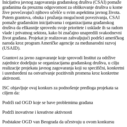
Inicijativa javnog zagovaranja građanskog društva (CSAI) pomaže
građanima da preuzmu odgovornost za oblikovanje društva u kome
žive povećavajući njihovo učešće u svim aspektima javnog života.
Putem grantova, obuka i pružanja mogućnosti povezivanja, CSAI
pomaže građanskim inicijativama i organizacijama građanskog
društva da efikasnije sprovedu svoje prioritete i usklade ih sa radom
vlade i privatnog sektora, kako bi značajno unapredili svakodnevni
život građana. Projekat je realizovan zahvaljujući podršci američkog
naroda kroz program Američke agencije za međunarodni razvoj
(USAID).
Grantovi za javno zagovaranje koje sprovodi Institut za održive
zajednice dodeljuju se organizacijama građanskog društva, u cilju
realizacije projekata javnog zagovaranja koji su specifični, konkretni
i usredsređeni na ostvarivanje pozitivnih promena kroz konkretne
aktivnosti.
ISC objavljuje ovaj konkurs za podnošenje predloga projekata sa
ciljem da:
Podrži rad OGD koje se bave problemima građana
Podrži inovativne i kreativne aktivnosti
Podstakne OGD van Beograda da učestvuju u ovom konkursu