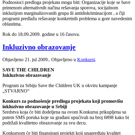
Podnosioci predloga projekata mogu biti: Organizacije koje se bave
primenom alternativnih načina rešavanja sporova, socijalnom
inkluzijom marginalizovanih grupa ili antidiskriminacijom , a čiji
programi predlažu rešavanje konkretnih problema u gore navedenim
oblastima.
Rok do 18.09.2009. godine u 16 časova.
Inkluzivno obrazovanje
Objavljeno
21. jul 2009.
. Objavljeno u
Konkursi
.
SAVE THE CHILDREN
Inkluzivno obrazovanje
Program za Srbiju Save the Children UK u okviru kampanje
„STVARNO“
Konkurs za podnošenje predloga projekata koji promovišu
inkluzivno obrazovanje u Srbiji
Sredstva koja će biti dodeljena na ovom Konkursu prikupljena su
putem SMS poruka koje su građani upućivali na broj 6898 kako bi
podržali kvalitetno obrazovanje za svu decu.
Konkursom će biti finansirani projekti koji unapređuju kvalitet