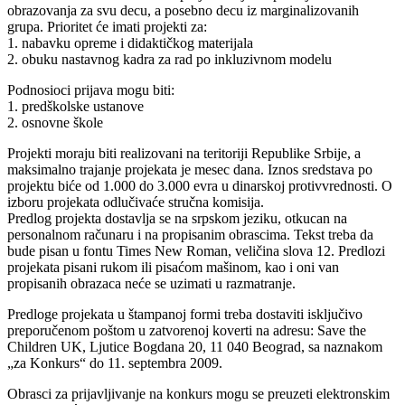
obrazovanja za svu decu, a posebno decu iz marginalizovanih
grupa. Prioritet će imati projekti za:
1. nabavku opreme i didaktičkog materijala
2. obuku nastavnog kadra za rad po inkluzivnom modelu
Podnosioci prijava mogu biti:
1. predškolske ustanove
2. osnovne škole
Projekti moraju biti realizovani na teritoriji Republike Srbije, a
maksimalno trajanje projekata je mesec dana. Iznos sredstava po
projektu biće od 1.000 do 3.000 evra u dinarskoj protivvrednosti. O
izboru projekata odlučivaće stručna komisija.
Predlog projekta dostavlja se na srpskom jeziku, otkucan na
personalnom računaru i na propisanim obrascima. Tekst treba da
bude pisan u fontu Times New Roman, veličina slova 12. Predlozi
projekata pisani rukom ili pisaćom mašinom, kao i oni van
propisanih obrazaca neće se uzimati u razmatranje.
Predloge projekata u štampanoj formi treba dostaviti isključivo
preporučenom poštom u zatvorenoj koverti na adresu: Save the
Children UK, Ljutice Bogdana 20, 11 040 Beograd, sa naznakom
„za Konkurs“ do 11. septembra 2009.
Obrasci za prijavljivanje na konkurs mogu se preuzeti elektronskim