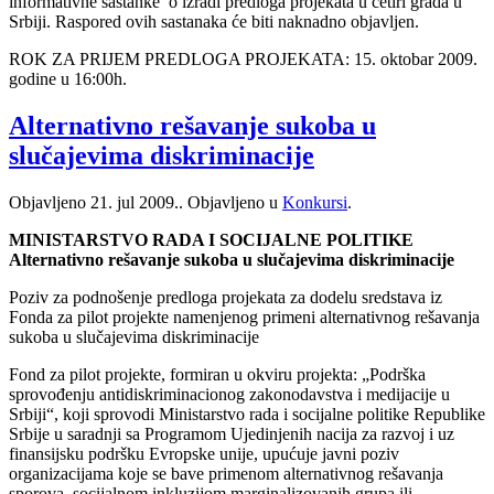
informativne sastanke o izradi predloga projekata u četiri grada u
Srbiji. Raspored ovih sastanaka će biti naknadno objavljen.
ROK ZA PRIJEM PREDLOGA PROJEKATA: 15. oktobar 2009.
godine u 16:00h.
Alternativno rešavanje sukoba u
slučajevima diskriminacije
Objavljeno
21. jul 2009.
. Objavljeno u
Konkursi
.
MINISTARSTVO RADA I SOCIJALNE POLITIKE
Alternativno rešavanje sukoba u slučajevima diskriminacije
Poziv za podnošenje predloga projekata za dodelu sredstava iz
Fonda za pilot projekte namenjenog primeni alternativnog rešavanja
sukoba u slučajevima diskriminacije
Fond za pilot projekte, formiran u okviru projekta: „Podrška
sprovođenju antidiskriminacionog zakonodavstva i medijacije u
Srbiji“, koji sprovodi Ministarstvo rada i socijalne politike Republike
Srbije u saradnji sa Programom Ujedinjenih nacija za razvoj i uz
finansijsku podršku Evropske unije, upućuje javni poziv
organizacijama koje se bave primenom alternativnog rešavanja
sporova, socijalnom inkluzijom marginalizovanih grupa ili