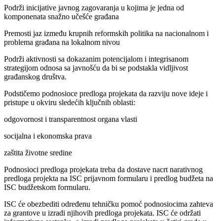
Podrži inicijative javnog zagovaranja u kojima je jedna od
komponenata snažno učešće građana
Premosti jaz između krupnih reformskih politika na nacionalnom i
problema građana na lokalnom nivou
Podrži aktivnosti sa dokazanim potencijalom i integrisanom
strategijom odnosa sa javnošću da bi se podstakla vidljivost
građanskog društva.
Podstičemo podnosioce predloga projekata da razviju nove ideje i
pristupe u okviru sledećih ključnih oblasti:
odgovornost i transparentnost organa vlasti
socijalna i ekonomska prava
zaštita životne sredine
Podnosioci predloga projekata treba da dostave nacrt narativnog
predloga projekta na ISC prijavnom formularu i predlog budžeta na
ISC budžetskom formularu.
ISC će obezbediti određenu tehničku pomoć podnosiocima zahteva
za grantove u izradi njihovih predloga projekata. ISC će održati