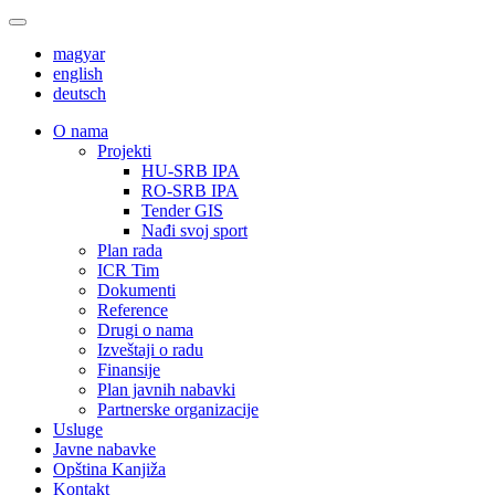
magyar
english
deutsch
О nama
Projekti
HU-SRB IPA
RO-SRB IPA
Tender GIS
Nađi svoj sport
Plan rada
ICR Tim
Dokumenti
Reference
Drugi o nama
Izveštaji o radu
Finansije
Plan javnih nabavki
Partnerske organizacije
Usluge
Javne nabavke
Opština Kanjiža
Kontakt