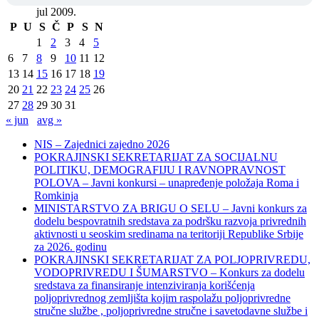
jul 2009.
P
U
S
Č
P
S
N
1
2
3
4
5
6
7
8
9
10
11
12
13
14
15
16
17
18
19
20
21
22
23
24
25
26
27
28
29
30
31
« jun
avg »
NIS – Zajednici zajedno 2026
POKRAJINSKI SEKRETARIJAT ZA SOCIJALNU
POLITIKU, DEMOGRAFIJU I RAVNOPRAVNOST
POLOVA – Javni konkursi – unapređenje položaja Roma i
Romkinja
MINISTARSTVO ZA BRIGU O SELU – Javni konkurs za
dodelu bespovratnih sredstava za podršku razvoja privrednih
aktivnosti u seoskim sredinama na teritoriji Republike Srbije
za 2026. godinu
POKRAJINSKI SEKRETARIJAT ZA POLJOPRIVREDU,
VODOPRIVREDU I ŠUMARSTVO – Konkurs za dodelu
sredstava za finansiranje intenziviranja korišćenja
poljoprivrednog zemljišta kojim raspolažu poljoprivredne
stručne službe , poljoprivredne stručne i savetodavne službe i