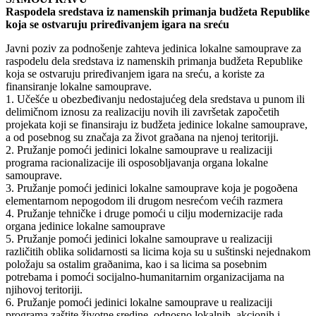
Raspodela sredstava iz namenskih primanja budžeta Republike
koja se ostvaruju priređivanjem igara na sreću
Javni poziv za podnošenje zahteva jedinica lokalne samouprave za
raspodelu dela sredstava iz namenskih primanja budžeta Republike
koja se ostvaruju priređivanjem igara na sreću, a koriste za
finansiranje lokalne samouprave.
1. Učešće u obezbeđivanju nedostajućeg dela sredstava u punom ili
delimičnom iznosu za realizaciju novih ili završetak započetih
projekata koji se finansiraju iz budžeta jedinice lokalne samouprave,
a od posebnog su značaja za život graðana na njenoj teritoriji.
2. Pružanje pomoći jedinici lokalne samouprave u realizaciji
programa racionalizacije ili osposobljavanja organa lokalne
samouprave.
3. Pružanje pomoći jedinici lokalne samouprave koja je pogoðena
elementarnom nepogodom ili drugom nesrećom većih razmera
4. Pružanje tehničke i druge pomoći u cilju modernizacije rada
organa jedinice lokalne samouprave
5. Pružanje pomoći jedinici lokalne samouprave u realizaciji
različitih oblika solidarnosti sa licima koja su u suštinski nejednakom
položaju sa ostalim graðanima, kao i sa licima sa posebnim
potrebama i pomoći socijalno-humanitarnim organizacijama na
njihovoj teritoriji.
6. Pružanje pomoći jedinici lokalne samouprave u realizaciji
programa zaštite životne sredine, odnosno lokalnih, akcionih i