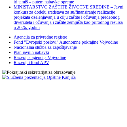
iri tamiš ‒ putem nabavke opreme
MINISTARSTVO ZAŠTITE ŽIVOTNE SREDINE – Javni
konkurs za dodelu sredstava za su/finansiranje realizacije
projekata ozelenjavanja u cilju zaštite i očuvanja predeonog
diverziteta i očuvanja i zaštite zemljišta kao prirodnog resursa
u 2026. godini
Agencija za privredne registre
Fond "Evropski poslovi" Autonomne pokrajine Vojvodine
Nacionalna služba za zapošljavanje
Plan javnih nabavki
Razvojna agencija Vojvodine
Razvojni fond APV