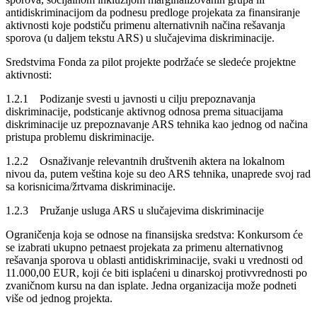
antidiskriminacijom da podnesu predloge projekata za finansiranje
aktivnosti koje podstiču primenu alternativnih načina rešavanja
sporova (u daljem tekstu ARS) u slučajevima diskriminacije.
Sredstvima Fonda za pilot projekte podržaće se sledeće projektne
aktivnosti:
1.2.1 Podizanje svesti u javnosti u cilju prepoznavanja
diskriminacije, podsticanje aktivnog odnosa prema situacijama
diskriminacije uz prepoznavanje ARS tehnika kao jednog od načina
pristupa problemu diskriminacije.
1.2.2 Osnaživanje relevantnih društvenih aktera na lokalnom
nivou da, putem veština koje su deo ARS tehnika, unaprede svoj rad
sa korisnicima/žrtvama diskriminacije.
1.2.3 Pružanje usluga ARS u slučajevima diskriminacije
Ograničenja koja se odnose na finansijska sredstva: Konkursom će
se izabrati ukupno petnaest projekata za primenu alternativnog
rešavanja sporova u oblasti antidiskriminacije, svaki u vrednosti od
11.000,00 EUR, koji će biti isplaćeni u dinarskoj protivvrednosti po
zvaničnom kursu na dan isplate. Jedna organizacija može podneti
više od jednog projekta.