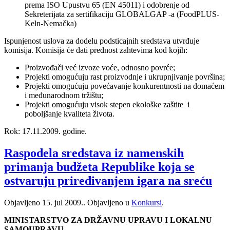
prema ISO Upustvu 65 (EN 45011) i odobrenje od
Sekreterijata za sertifikaciju GLOBALGAP -a (FoodPLUS-
Keln-Nemačka)
Ispunjenost uslova za dodelu podsticajnih sredstava utvrđuje
komisija. Komisija će dati prednost zahtevima kod kojih:
Proizvođači već izvoze voće, odnosno povrće;
Projekti omogućuju rast proizvodnje i ukrupnjivanje površina;
Projekti omogućuju povećavanje konkurentnosti na domaćem
i međunarodnom tržištu;
Projekti omogućuju visok stepen ekološke zaštite i
poboljšanje kvaliteta života.
Rok: 17.11.2009. godine.
Raspodela sredstava iz namenskih
primanja budžeta Republike koja se
ostvaruju priređivanjem igara na sreću
Objavljeno
15. jul 2009.
. Objavljeno u
Konkursi
.
MINISTARSTVO ZA DRŽAVNU UPRAVU I LOKALNU
SAMOUPRAVU