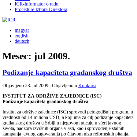
ICR-Informator o radu
Procedure Izbora Direktora
magyar
english
deutsch
Mesec:
jul 2009.
Podizanje kapaciteta građanskog društva
Objavljeno
23. jul 2009.
. Objavljeno u
Konkursi
.
INSTITUT ZA ODRŽIVE ZAJEDNICE (ISC)
Podizanje kapaciteta građanskog društva
Institut za održive zajednice (ISC) sprovodi petogodišnji program, u
vrednosti od 14 miliona USD, a koji ima za cilj podizanje kapaciteta
građanskog društva u Srbiji u njegovom uticaju u sferi javnog
života, nadzora izvršnih organa vlasti, kao i sprovođenje stalnih
kampanja javnog zagovaranja po čitavom nizu reformskih pitanja.