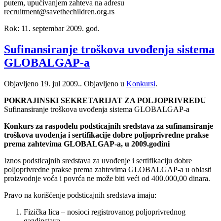
putem, upućivanjem zahteva na adresu
recruitment@savethechildren.org.rs
Rok: 11. septembar 2009. god.
Sufinansiranje troškova uvođenja sistema
GLOBALGAP-a
Objavljeno
19. jul 2009.
. Objavljeno u
Konkursi
.
POKRAJINSKI SEKRETARIJAT ZA POLJOPRIVREDU
Sufinansiranje troškova uvođenja sistema GLOBALGAP-a
Konkurs za raspodelu podsticajnih sredstava za sufinansiranje
troškova uvođenja i sertifikacije dobre poljoprivredne prakse
prema zahtevima GLOBALGAP-a, u 2009.godini
Iznos podsticajnih sredstava za uvođenje i sertifikaciju dobre
poljoprivredne prakse prema zahtevima GLOBALGAP-a u oblasti
proizvodnje voća i povrća ne može biti veći od 400.000,00 dinara.
Pravo na korišćenje podsticajnih sredstava imaju:
Fizička lica – nosioci registrovanog poljoprivrednog
gazdinstava