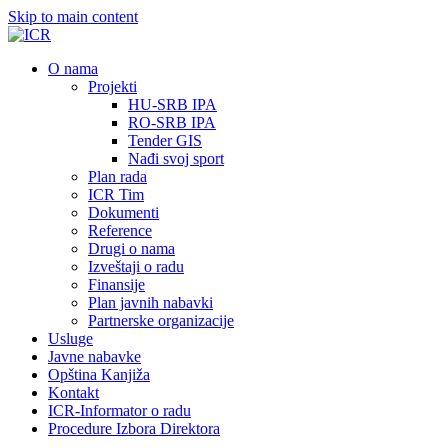
Skip to main content
О nama
Projekti
HU-SRB IPA
RO-SRB IPA
Tender GIS
Nađi svoj sport
Plan rada
ICR Tim
Dokumenti
Reference
Drugi o nama
Izveštaji o radu
Finansije
Plan javnih nabavki
Partnerske organizacije
Usluge
Javne nabavke
Opština Kanjiža
Kontakt
ICR-Informator o radu
Procedure Izbora Direktora