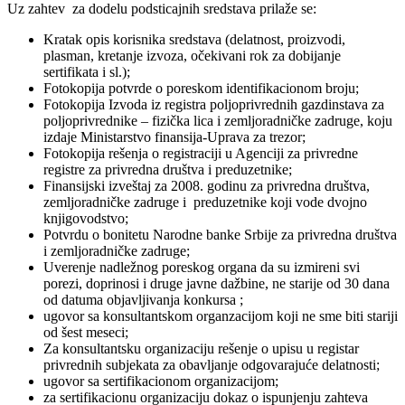
Uz zahtev za dodelu podsticajnih sredstava prilaže se:
Kratak opis korisnika sredstava (delatnost, proizvodi,
plasman, kretanje izvoza, očekivani rok za dobijanje
sertifikata i sl.);
Fotokopija potvrde o poreskom identifikacionom broju;
Fotokopija Izvoda iz registra poljoprivrednih gazdinstava za
poljoprivrednike – fizička lica i zemljoradničke zadruge, koju
izdaje Ministarstvo finansija-Uprava za trezor;
Fotokopija rešenja o registraciji u Agenciji za privredne
registre za privredna društva i preduzetnike;
Finansijski izveštaj za 2008. godinu za privredna društva,
zemljoradničke zadruge i preduzetnike koji vode dvojno
knjigovodstvo;
Potvrdu o bonitetu Narodne banke Srbije za privredna društva
i zemljoradničke zadruge;
Uverenje nadležnog poreskog organa da su izmireni svi
porezi, doprinosi i druge javne dažbine, ne starije od 30 dana
od datuma objavljivanja konkursa ;
ugovor sa konsultantskom organzacijom koji ne sme biti stariji
od šest meseci;
Za konsultantsku organizaciju rešenje o upisu u registar
privrednih subjekata za obavljanje odgovarajuće delatnosti;
ugovor sa sertifikacionom organizacijom;
za sertifikacionu organizaciju dokaz o ispunjenju zahteva