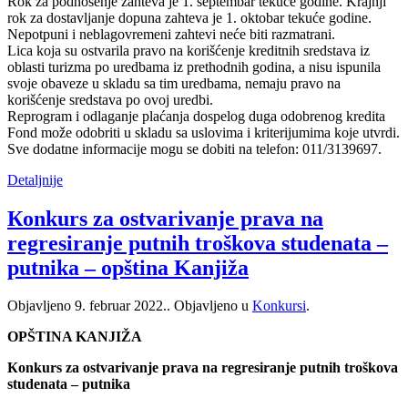
Rok za podnošenje zahteva je 1. septembar tekuće godine. Krajnji
rok za dostavljanje dopuna zahteva je 1. oktobar tekuće godine.
Nepotpuni i neblagovremeni zahtevi neće biti razmatrani.
Lica koja su ostvarila pravo na korišćenje kreditnih sredstava iz
oblasti turizma po uredbama iz prethodnih godina, a nisu ispunila
svoje obaveze u skladu sa tim uredbama, nemaju pravo na
korišćenje sredstava po ovoj uredbi.
Reprogram i odlaganje plaćanja dospelog duga odobrenog kredita
Fond može odobriti u skladu sa uslovima i kriterijumima koje utvrdi.
Sve dodatne informacije mogu se dobiti na telefon: 011/3139697.
Detaljnije
Кonkurs za ostvarivanje prava na
regresiranje putnih troškova studenata –
putnika – opština Kanjiža
Objavljeno
9. februar 2022.
. Objavljeno u
Konkursi
.
OPŠTINA KANJIŽA
Кonkurs za ostvarivanje prava na regresiranje putnih troškova
studenata – putnika