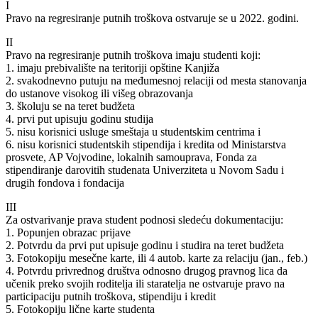
I
Pravo na regresiranje putnih troškova ostvaruje se u 2022. godini.
II
Pravo na regresiranje putnih troškova imaju studenti koji:
1. imaju prebivalište na teritoriji opštine Kanjiža
2. svakodnevno putuju na međumesnoj relaciji od mesta stanovanja
do ustanove visokog ili višeg obrazovanja
3. školuju se na teret budžeta
4. prvi put upisuju godinu studija
5. nisu korisnici usluge smeštaja u studentskim centrima i
6. nisu korisnici studentskih stipendija i kredita od Ministarstva
prosvete, AP Vojvodine, lokalnih samouprava, Fonda za
stipendiranje darovitih studenata Univerziteta u Novom Sadu i
drugih fondova i fondacija
III
Za ostvarivanje prava student podnosi sledeću dokumentaciju:
1. Popunjen obrazac prijave
2. Potvrdu da prvi put upisuje godinu i studira na teret budžeta
3. Fotokopiju mesečne karte, ili 4 autob. karte za relaciju (jan., feb.)
4. Potvrdu privrednog društva odnosno drugog pravnog lica da
učenik preko svojih roditelja ili staratelja ne ostvaruje pravo na
participaciju putnih troškova, stipendiju i kredit
5. Fotokopiju lične karte studenta