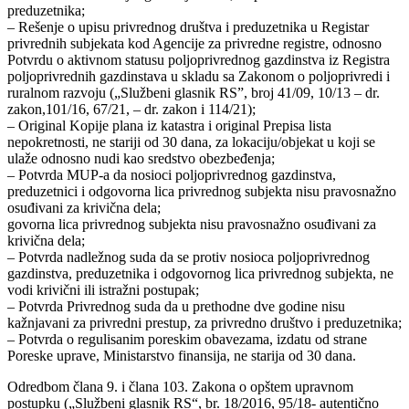
preduzetnika;
– Rešenje o upisu privrednog društva i preduzetnika u Registar
privrednih subjekata kod Agencije za privredne registre, odnosno
Potvrdu o aktivnom statusu poljoprivrednog gazdinstva iz Registra
poljoprivrednih gazdinstava u skladu sa Zakonom o poljoprivredi i
ruralnom razvoju („Službeni glasnik RS”, broj 41/09, 10/13 – dr.
zakon,101/16, 67/21, – dr. zakon i 114/21);
– Original Kopije plana iz katastra i original Prepisa lista
nepokretnosti, ne stariji od 30 dana, za lokaciju/objekat u koji se
ulaže odnosno nudi kao sredstvo obezbeđenja;
– Potvrda MUP-a da nosioci poljoprivrednog gazdinstva,
preduzetnici i odgovorna lica privrednog subjekta nisu pravosnažno
osuđivani za krivična dela;
govorna lica privrednog subjekta nisu pravosnažno osuđivani za
krivična dela;
– Potvrda nadležnog suda da se protiv nosioca poljoprivrednog
gazdinstva, preduzetnika i odgovornog lica privrednog subjekta, ne
vodi krivični ili istražni postupak;
– Potvrda Privrednog suda da u prethodne dve godine nisu
kažnjavani za privredni prestup, za privredno društvo i preduzetnika;
– Potvrda o regulisanim poreskim obavezama, izdatu od strane
Poreske uprave, Ministarstvo finansija, ne starija od 30 dana.
Odredbom člana 9. i člana 103. Zakona o opštem upravnom
postupku („Službeni glasnik RS“, br. 18/2016, 95/18- autentično