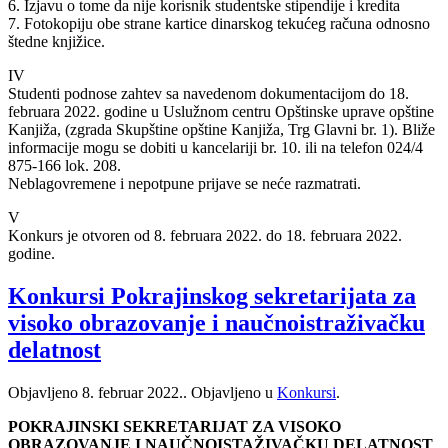
6. Izjavu o tome da nije korisnik studentske stipendije i kredita
7. Fotokopiju obe strane kartice dinarskog tekućeg računa odnosno
štedne knjižice.
IV
Studenti podnose zahtev sa navedenom dokumentacijom do 18.
februara 2022. godine u Uslužnom centru Opštinske uprave opštine
Kanjiža, (zgrada Skupštine opštine Kanjiža, Trg Glavni br. 1). Bliže
informacije mogu se dobiti u kancelariji br. 10. ili na telefon 024/4
875-166 lok. 208.
Neblagovremene i nepotpune prijave se neće razmatrati.
V
Konkurs je otvoren od 8. februara 2022. do 18. februara 2022.
godine.
Konkursi Pokrajinskog sekretarijata za
visoko obrazovanje i naučnoistraživačku
delatnost
Objavljeno
8. februar 2022.
. Objavljeno u
Konkursi
.
POKRAJINSKI SEKRETARIJAT ZA VISOKO
OBRAZOVANJE I NAUČNOISTAŽIVAČKU DELATNOST