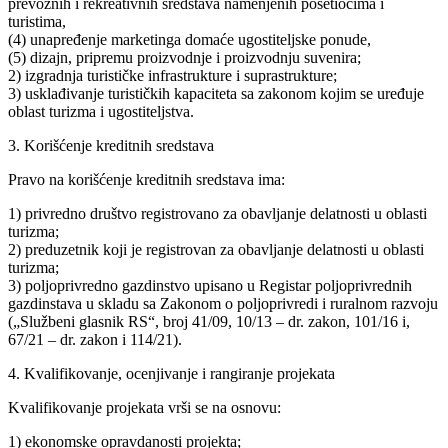
prevoznih i rekreativnih sredstava namenjenih posetiocima i
turistima,
(4) unapređenje marketinga domaće ugostiteljske ponude,
(5) dizajn, pripremu proizvodnje i proizvodnju suvenira;
2) izgradnja turističke infrastrukture i suprastrukture;
3) usklađivanje turističkih kapaciteta sa zakonom kojim se uređuje
oblast turizma i ugostiteljstva.
3. Korišćenje kreditnih sredstava
Pravo na korišćenje kreditnih sredstava ima:
1) privredno društvo registrovano za obavljanje delatnosti u oblasti
turizma;
2) preduzetnik koji je registrovan za obavljanje delatnosti u oblasti
turizma;
3) poljoprivredno gazdinstvo upisano u Registar poljoprivrednih
gazdinstava u skladu sa Zakonom o poljoprivredi i ruralnom razvoju
(„Službeni glasnik RS“, broj 41/09, 10/13 – dr. zakon, 101/16 i,
67/21 – dr. zakon i 114/21).
4. Kvalifikovanje, ocenjivanje i rangiranje projekata
Kvalifikovanje projekata vrši se na osnovu:
1) ekonomske opravdanosti projekta;