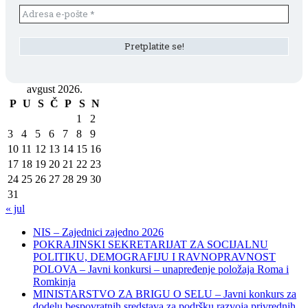
avgust 2026.
P
U
S
Č
P
S
N
1
2
3
4
5
6
7
8
9
10
11
12
13
14
15
16
17
18
19
20
21
22
23
24
25
26
27
28
29
30
31
« jul
NIS – Zajednici zajedno 2026
POKRAJINSKI SEKRETARIJAT ZA SOCIJALNU
POLITIKU, DEMOGRAFIJU I RAVNOPRAVNOST
POLOVA – Javni konkursi – unapređenje položaja Roma i
Romkinja
MINISTARSTVO ZA BRIGU O SELU – Javni konkurs za
dodelu bespovratnih sredstava za podršku razvoja privrednih