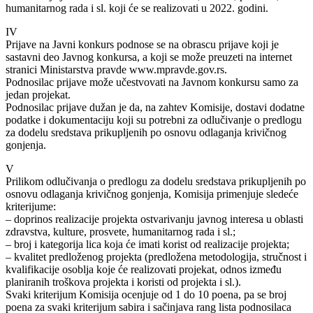
humanitarnog rada i sl. koji će se realizovati u 2022. godini.
IV
Prijave na Javni konkurs podnose se na obrascu prijave koji je
sastavni deo Javnog konkursa, a koji se može preuzeti na internet
stranici Ministarstva pravde www.mpravde.gov.rs.
Podnosilac prijave može učestvovati na Javnom konkursu samo za
jedan projekat.
Podnosilac prijave dužan je da, na zahtev Komisije, dostavi dodatne
podatke i dokumentaciju koji su potrebni za odlučivanje o predlogu
za dodelu sredstava prikupljenih po osnovu odlaganja krivičnog
gonjenja.
V
Prilikom odlučivanja o predlogu za dodelu sredstava prikupljenih po
osnovu odlaganja krivičnog gonjenja, Komisija primenjuje sledeće
kriterijume:
– doprinos realizacije projekta ostvarivanju javnog interesa u oblasti
zdravstva, kulture, prosvete, humanitarnog rada i sl.;
– broj i kategorija lica koja će imati korist od realizacije projekta;
– kvalitet predloženog projekta (predložena metodologija, stručnost i
kvalifikacije osoblja koje će realizovati projekat, odnos između
planiranih troškova projekta i koristi od projekta i sl.).
Svaki kriterijum Komisija ocenjuje od 1 do 10 poena, pa se broj
poena za svaki kriterijum sabira i sačinjava rang lista podnosilaca