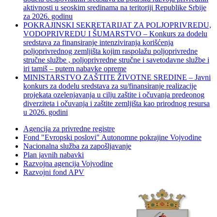
aktivnosti u seoskim sredinama na teritoriji Republike Srbije
za 2026. godinu
POKRAJINSKI SEKRETARIJAT ZA POLJOPRIVREDU,
VODOPRIVREDU I ŠUMARSTVO – Konkurs za dodelu
sredstava za finansiranje intenziviranja korišćenja
poljoprivrednog zemljišta kojim raspolažu poljoprivredne
stručne službe , poljoprivredne stručne i savetodavne službe i
iri tamiš ‒ putem nabavke opreme
MINISTARSTVO ZAŠTITE ŽIVOTNE SREDINE – Javni
konkurs za dodelu sredstava za su/finansiranje realizacije
projekata ozelenjavanja u cilju zaštite i očuvanja predeonog
diverziteta i očuvanja i zaštite zemljišta kao prirodnog resursa
u 2026. godini
Agencija za privredne registre
Fond "Evropski poslovi" Autonomne pokrajine Vojvodine
Nacionalna služba za zapošljavanje
Plan javnih nabavki
Razvojna agencija Vojvodine
Razvojni fond APV