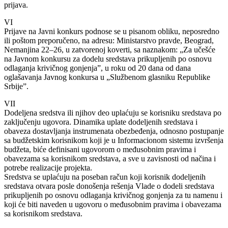
prijava.
VI
Prijave na Javni konkurs podnose se u pisanom obliku, neposredno
ili poštom preporučeno, na adresu: Ministarstvo pravde, Beograd,
Nemanjina 22–26, u zatvorenoj koverti, sa naznakom: „Za učešće
na Javnom konkursu za dodelu sredstava prikupljenih po osnovu
odlaganja krivičnog gonjenja”, u roku od 20 dana od dana
oglašavanja Javnog konkursa u „Službenom glasniku Republike
Srbije”.
VII
Dodeljena sredstva ili njihov deo uplaćuju se korisniku sredstava po
zaključenju ugovora. Dinamika uplate dodeljenih sredstava i
obaveza dostavljanja instrumenata obezbeđenja, odnosno postupanje
sa budžetskim korisnikom koji je u Informacionom sistemu izvršenja
budžeta, biće definisani ugovorom o međusobnim pravima i
obavezama sa korisnikom sredstava, a sve u zavisnosti od načina i
potrebe realizacije projekta.
Sredstva se uplaćuju na poseban račun koji korisnik dodeljenih
sredstava otvara posle donošenja rešenja Vlade o dodeli sredstava
prikupljenih po osnovu odlaganja krivičnog gonjenja za tu namenu i
koji će biti naveden u ugovoru o međusobnim pravima i obavezama
sa korisnikom sredstava.