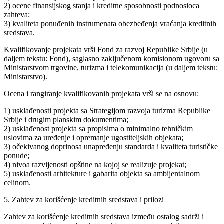
2) ocene finansijskog stanja i kreditne sposobnosti podnosioca
zahteva;
3) kvaliteta ponuđenih instrumenata obezbeđenja vraćanja kreditnih
sredstava.
Kvalifikovanje projekata vrši Fond za razvoj Republike Srbije (u
daljem tekstu: Fond), saglasno zaključenom komisionom ugovoru sa
Ministarstvom trgovine, turizma i telekomunikacija (u daljem tekstu:
Ministarstvo).
Ocena i rangiranje kvalifikovanih projekata vrši se na osnovu:
1) usklađenosti projekta sa Strategijom razvoja turizma Republike
Srbije i drugim planskim dokumentima;
2) usklađenost projekta sa propisima o minimalno tehničkim
uslovima za uređenje i opremanje ugostiteljskih objekata;
3) očekivanog doprinosa unapređenju standarda i kvaliteta turističke
ponude;
4) nivoa razvijenosti opštine na kojoj se realizuje projekat;
5) usklađenosti arhitekture i gabarita objekta sa ambijentalnom
celinom.
5. Zahtev za korišćenje kreditnih sredstava i prilozi
Zahtev za korišćenje kreditnih sredstava između ostalog sadrži i