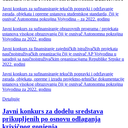
Javni konkurs za sufinansiranje tekućih popravki i održavanje
zgrada, objekata i opreme ustanova studentskog standarda, čiji je
osnivač Autonomna pokrajina Vojvodina – za 2022. godinu
Javni konkurs za sufinansiranje obrazovnih programa / projekata
ustanova visokog obrazovanja čiji je osnivač Autonomna pokrajina
Vojvodina za 2022. godinu
Javni konkurs za finansiranje zajedničkih istraživačkih projekata
naučnoistraživačkih organizacija čiji je osnivač AP Vojvodina u
saradnji sa naučnoistraživačkim organizacijama Republike Srpske u
2022. godini
Javni konkurs za sufinansiranje tekućih popravki i održavanje
zgrada, objekata, opreme i izradu projektno-tehničke dokumentacije
ustanova visokog obrazovanja čiji je osnivač Autonomna pokrajina
Vojvodina za 2022. godinu
Detaljnije
Javni konkurs za dodelu sredstava
prikupljenih po osnovu odlaganja
krivičnog gonjenja