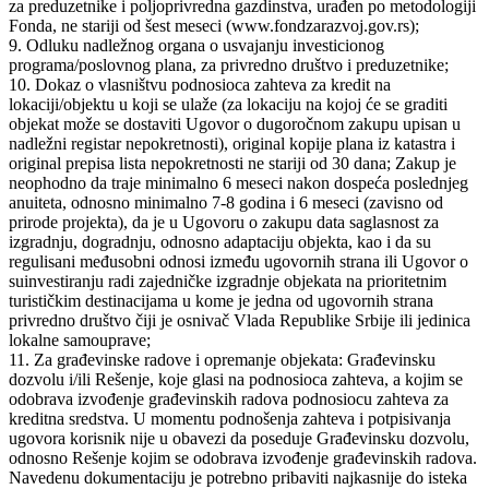
za preduzetnike i poljoprivredna gazdinstva, urađen po metodologiji
Fonda, ne stariji od šest meseci (www.fondzarazvoj.gov.rs);
9. Odluku nadležnog organa o usvajanju investicionog
programa/poslovnog plana, za privredno društvo i preduzetnike;
10. Dokaz o vlasništvu podnosioca zahteva za kredit na
lokaciji/objektu u koji se ulaže (za lokaciju na kojoj će se graditi
objekat može se dostaviti Ugovor o dugoročnom zakupu upisan u
nadležni registar nepokretnosti), original kopije plana iz katastra i
original prepisa lista nepokretnosti ne stariji od 30 dana; Zakup je
neophodno da traje minimalno 6 meseci nakon dospeća poslednjeg
anuiteta, odnosno minimalno 7-8 godina i 6 meseci (zavisno od
prirode projekta), da je u Ugovoru o zakupu data saglasnost za
izgradnju, dogradnju, odnosno adaptaciju objekta, kao i da su
regulisani međusobni odnosi između ugovornih strana ili Ugovor o
suinvestiranju radi zajedničke izgradnje objekata na prioritetnim
turističkim destinacijama u kome je jedna od ugovornih strana
privredno društvo čiji je osnivač Vlada Republike Srbije ili jedinica
lokalne samouprave;
11. Za građevinske radove i opremanje objekata: Građevinsku
dozvolu i/ili Rešenje, koje glasi na podnosioca zahteva, a kojim se
odobrava izvođenje građevinskih radova podnosiocu zahteva za
kreditna sredstva. U momentu podnošenja zahteva i potpisivanja
ugovora korisnik nije u obavezi da poseduje Građevinsku dozvolu,
odnosno Rešenje kojim se odobrava izvođenje građevinskih radova.
Navedenu dokumentaciju je potrebno pribaviti najkasnije do isteka