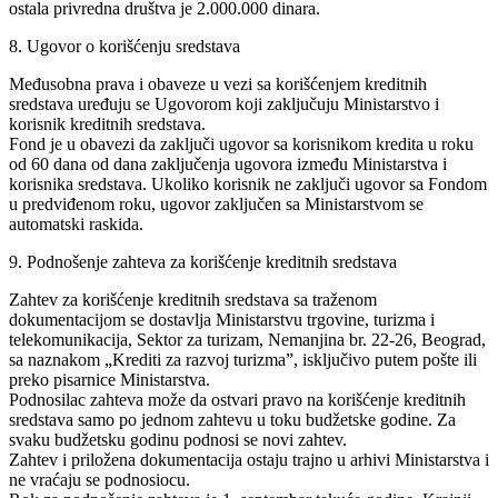
ostala privredna društva je 2.000.000 dinara.
8. Ugovor o korišćenju sredstava
Međusobna prava i obaveze u vezi sa korišćenjem kreditnih
sredstava uređuju se Ugovorom koji zaključuju Ministarstvo i
korisnik kreditnih sredstava.
Fond je u obavezi da zaključi ugovor sa korisnikom kredita u roku
od 60 dana od dana zaključenja ugovora između Ministarstva i
korisnika sredstava. Ukoliko korisnik ne zaključi ugovor sa Fondom
u predviđenom roku, ugovor zaključen sa Ministarstvom se
automatski raskida.
9. Podnošenje zahteva za korišćenje kreditnih sredstava
Zahtev za korišćenje kreditnih sredstava sa traženom
dokumentacijom se dostavlja Ministarstvu trgovine, turizma i
telekomunikacija, Sektor za turizam, Nemanjina br. 22-26, Beograd,
sa naznakom „Krediti za razvoj turizma”, isključivo putem pošte ili
preko pisarnice Ministarstva.
Podnosilac zahteva može da ostvari pravo na korišćenje kreditnih
sredstava samo po jednom zahtevu u toku budžetske godine. Za
svaku budžetsku godinu podnosi se novi zahtev.
Zahtev i priložena dokumentacija ostaju trajno u arhivi Ministarstva i
ne vraćaju se podnosiocu.