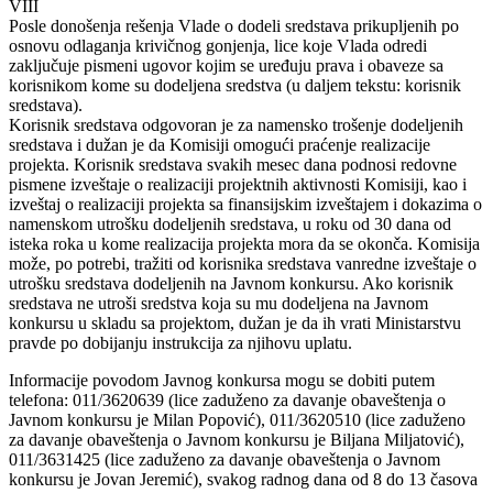
VIII
Posle donošenja rešenja Vlade o dodeli sredstava prikupljenih po
osnovu odlaganja krivičnog gonjenja, lice koje Vlada odredi
zaključuje pismeni ugovor kojim se uređuju prava i obaveze sa
korisnikom kome su dodeljena sredstva (u daljem tekstu: korisnik
sredstava).
Korisnik sredstava odgovoran je za namensko trošenje dodeljenih
sredstava i dužan je da Komisiji omogući praćenje realizacije
projekta. Korisnik sredstava svakih mesec dana podnosi redovne
pismene izveštaje o realizaciji projektnih aktivnosti Komisiji, kao i
izveštaj o realizaciji projekta sa finansijskim izveštajem i dokazima o
namenskom utrošku dodeljenih sredstava, u roku od 30 dana od
isteka roka u kome realizacija projekta mora da se okonča. Komisija
može, po potrebi, tražiti od korisnika sredstava vanredne izveštaje o
utrošku sredstava dodeljenih na Javnom konkursu. Ako korisnik
sredstava ne utroši sredstva koja su mu dodeljena na Javnom
konkursu u skladu sa projektom, dužan je da ih vrati Ministarstvu
pravde po dobijanju instrukcija za njihovu uplatu.
Informacije povodom Javnog konkursa mogu se dobiti putem
telefona: 011/3620639 (lice zaduženo za davanje obaveštenja o
Javnom konkursu je Milan Popović), 011/3620510 (lice zaduženo
za davanje obaveštenja o Javnom konkursu je Biljana Miljatović),
011/3631425 (lice zaduženo za davanje obaveštenja o Javnom
konkursu je Jovan Jeremić), svakog radnog dana od 8 do 13 časova