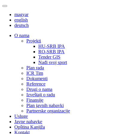
magyar
english
deutsch
О nama
Projekti
HU-SRB IPA
RO-SRB IPA
Tender GIS
Nađi svoj sport
Plan rada
ICR Tim
Dokumenti
Reference
Drugi o nama
Izveštaji o radu
Finansije
Plan javnih nabavki
Partnerske organizacije
Usluge
Javne nabavke
Opština Kanjiža
Kontakt