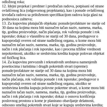
odložnog roka;
12. Idejni projekat i predmer i predračun radova, potpisani od strane
ovlašćenog lica (odgovornog projektanta), kao i ponude ovlašćenog
izvođača radova sa priloženom specifikacijom radova koja glasi na
podnosioca zahteva;
13. Za kupovinu plutajućih objekata: ponude/profakture ne starije od
30 dana na kojima mora biti naznačen tačan naziv, namena, marka,
tip, godina proizvodnje, način plaćanja, rok važenja ponude i rok
isporuke; dokaz o vlasništvu ne stariji od 30 dana, predugovor o
kupoprodaji overen od strane nadležnog organa, u kome mora biti
naznačen tačan naziv, namena, marka, tip, godina proizvodnje,
način i rok plaćanja i rok isporuke, kao i procena tržišne vrednosti
nepokretnosti, ukoliko se sredstvima kredita kupuje polovan objekat
od fizičkog lica.
14. Za kupovinu prevoznih i rekreativnih sredstava namenjenih
posetiocima i turistima i drugih pokretnih stvari (opreme):
ponude/profakture ne starije od 30 dana na kojima mora biti
naznačen tačan naziv, namena, marka, tip, godina proizvodnje,
način plaćanja, rok važenja ponude i rok isporuke; predugovor o
kupoprodaji overen od strane nadležnog organa, ukoliko se
sredstvima kredita kupuju polovne pokretne stvari, u kome mora biti
naznačen tačan naziv, namena, marka, tip, godina proizvodnje,
način i rok plaćanja i rok isporuke; dokaz o osnovu korišćenja
poslovnog prostora u kome je planirano obavljanje delatnosti,
odnosno smeštaj pokretnih stvari koje se kupuju sredstvima kredita;