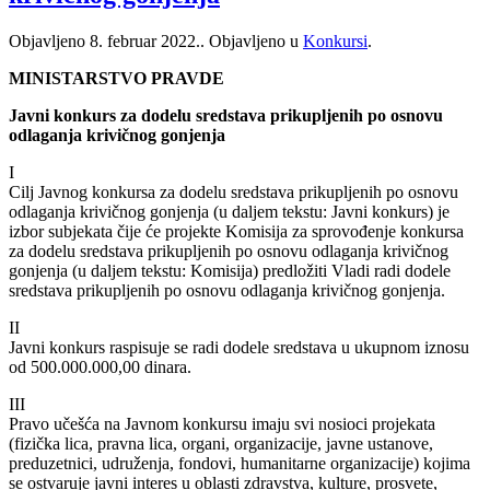
Objavljeno
8. februar 2022.
. Objavljeno u
Konkursi
.
MINISTARSTVO PRAVDE
Javni konkurs za dodelu sredstava prikupljenih po osnovu
odlaganja krivičnog gonjenja
I
Cilj Javnog konkursa za dodelu sredstava prikupljenih po osnovu
odlaganja krivičnog gonjenja (u daljem tekstu: Javni konkurs) je
izbor subjekata čije će projekte Komisija za sprovođenje konkursa
za dodelu sredstava prikupljenih po osnovu odlaganja krivičnog
gonjenja (u daljem tekstu: Komisija) predložiti Vladi radi dodele
sredstava prikupljenih po osnovu odlaganja krivičnog gonjenja.
II
Javni konkurs raspisuje se radi dodele sredstava u ukupnom iznosu
od 500.000.000,00 dinara.
III
Pravo učešća na Javnom konkursu imaju svi nosioci projekata
(fizička lica, pravna lica, organi, organizacije, javne ustanove,
preduzetnici, udruženja, fondovi, humanitarne organizacije) kojima
se ostvaruje javni interes u oblasti zdravstva, kulture, prosvete,