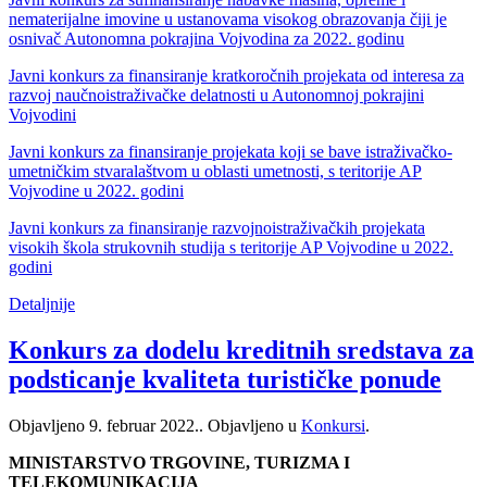
nematerijalne imovine u ustanovama visokog obrazovanja čiji je
osnivač Autonomna pokrajina Vojvodina za 2022. godinu
Javni konkurs za finansiranje kratkoročnih projekata od interesa za
razvoj naučnoistraživačke delatnosti u Autonomnoj pokrajini
Vojvodini
Javni konkurs za finansiranje projekata koji se bave istraživačko-
umetničkim stvaralaštvom u oblasti umetnosti, s teritorije AP
Vojvodine u 2022. godini
Javni konkurs za finansiranje razvojnoistraživačkih projekata
visokih škola strukovnih studija s teritorije AP Vojvodine u 2022.
godini
Detaljnije
Konkurs za dodelu kreditnih sredstava za
podsticanje kvaliteta turističke ponude
Objavljeno
9. februar 2022.
. Objavljeno u
Konkursi
.
MINISTARSTVO TRGOVINE, TURIZMA I
TELEKOMUNIKACIJA