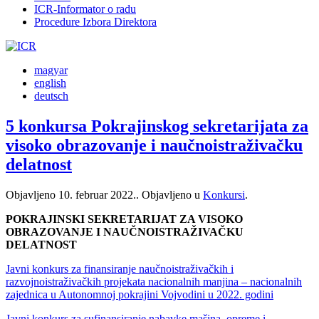
ICR-Informator o radu
Procedure Izbora Direktora
magyar
english
deutsch
5 konkursa Pokrajinskog sekretarijata za
visoko obrazovanje i naučnoistraživačku
delatnost
Objavljeno
10. februar 2022.
. Objavljeno u
Konkursi
.
POKRAJINSKI SEKRETARIJAT ZA VISOKO
OBRAZOVANJE I NAUČNOISTRAŽIVAČKU
DELATNOST
Javni konkurs za finansiranje naučnoistraživačkih i
razvojnoistraživačkih projekata nacionalnih manjina – nacionalnih
zajednica u Autonomnoj pokrajini Vojvodini u 2022. godini
Javni konkurs za sufinansiranje nabavke mašina, opreme i