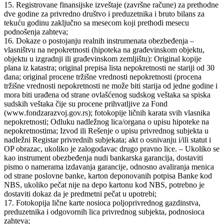
15. Registrovane finansijske izveštaje (završne račune) za prethodne
dve godine za privredno društvo i preduzetnika i bruto bilans za
tekuću godinu zaključno sa mesecom koji prethodi mesecu
podnošenja zahteva;
16. Dokaze o postojanju realnih instrumenata obezbeđenja –
vlasništvu na nepokretnosti (hipoteka na građevinskom objektu,
objektu u izgradnji ili građevinskom zemljištu): Original kopije
plana iz katastra; original prepisa lista nepokretnosti ne stariji od 30
dana; original procene tržišne vrednosti nepokretnosti (procena
tržišne vrednosti nepokretnosti ne može biti starija od jedne godine i
mora biti urađena od strane ovlašćenog sudskog veštaka sa spiska
sudskih veštaka čije su procene prihvatljive za Fond
(www.fondzarazvoj.gov.rs); fotokopije ličnih karata svih vlasnika
nepokretnosti; Odluku nadležnog lica/organa o upisu hipoteke na
nepokretnostima; Izvod ili Rešenje o upisu privrednog subjekta u
nadležni Registar privrednih subjekata; akt o osnivanju i/ili statut i
OP obrazac, ukoliko je zalogodavac drugo pravno lice. – Ukoliko se
kao instrument obezbeđenja nudi bankarska garancija, dostaviti
pismo o namerama izdavanja garancije, odnosno avaliranja menica
od strane poslovne banke, karton deponovanih potpisa Banke kod
NBS, ukoliko pečat nije na depo kartonu kod NBS, potrebno je
dostaviti dokaz da je predmetni pečat u upotrebi;
17. Fotokopija lične karte nosioca poljoprivrednog gazdinstva,
preduzetnika i odgovornih lica privrednog subjekta, podnosioca
zahteva;