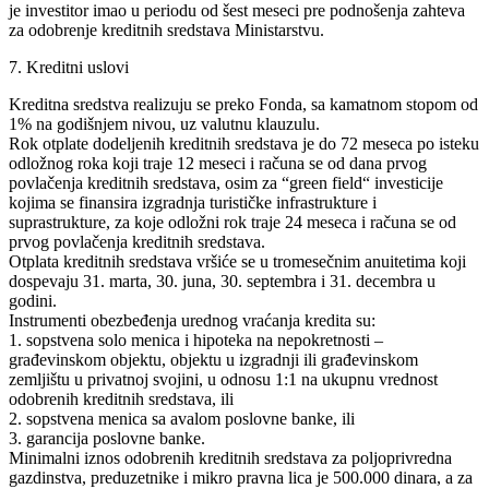
je investitor imao u periodu od šest meseci pre podnošenja zahteva
za odobrenje kreditnih sredstava Ministarstvu.
7. Kreditni uslovi
Kreditna sredstva realizuju se preko Fonda, sa kamatnom stopom od
1% na godišnjem nivou, uz valutnu klauzulu.
Rok otplate dodeljenih kreditnih sredstava je do 72 meseca po isteku
odložnog roka koji traje 12 meseci i računa se od dana prvog
povlačenja kreditnih sredstava, osim za “green field“ investicije
kojima se finansira izgradnja turističke infrastrukture i
suprastrukture, za koje odložni rok traje 24 meseca i računa se od
prvog povlačenja kreditnih sredstava.
Otplata kreditnih sredstava vršiće se u tromesečnim anuitetima koji
dospevaju 31. marta, 30. juna, 30. septembra i 31. decembra u
godini.
Instrumenti obezbeđenja urednog vraćanja kredita su:
1. sopstvena solo menica i hipoteka na nepokretnosti –
građevinskom objektu, objektu u izgradnji ili građevinskom
zemljištu u privatnoj svojini, u odnosu 1:1 na ukupnu vrednost
odobrenih kreditnih sredstava, ili
2. sopstvena menica sa avalom poslovne banke, ili
3. garancija poslovne banke.
Minimalni iznos odobrenih kreditnih sredstava za poljoprivredna
gazdinstva, preduzetnike i mikro pravna lica je 500.000 dinara, a za