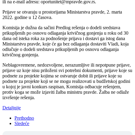
ili na e-mail adresu: oportunitet@mpravde.gov.rs.
Prijave se otvaraju u prostorijama Ministarstva pravde, 2. marta
2022. godine u 12 časova.
Komisija je dužna da sačini Predlog rešenja o dodeli sredstava
prikupljenih po osnovu odlaganja krivičnog gonjenja u roku od 30
dana od isteka roka za podnošenje prijava i dostavi ga istog dana
Ministarstvu pravde, koje će ga bez odlaganja dostaviti Vladi, koja
odlučuje o dodeli sredstava prikupljenih po osnovu odlaganja
krivičnog gonjenja.
Neblagovremene, nedozvoljene, nerazumljive ili nepotpune prijave,
prijave uz koje nisu priloženi svi potrebni dokumenti, prijave koje su
podnete za projekte kojima se ostvaruje dobit ili prijave koje su
podnete za projekte koji se ne mogu realizovati u budžetskoj godini
u kojoj je javni konkurs raspisan, Komisija odbacuje rešenjem,
protiv koga se može izjaviti žalba ministru pravde. Žalba ne odlaže
izvršenje rešenja.
Detaljnije
Prethodno
Sledeće