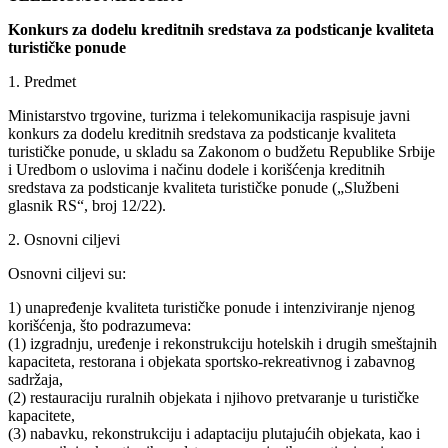
Konkurs za dodelu kreditnih sredstava za podsticanje kvaliteta
turističke ponude
1. Predmet
Ministarstvo trgovine, turizma i telekomunikacija raspisuje javni
konkurs za dodelu kreditnih sredstava za podsticanje kvaliteta
turističke ponude, u skladu sa Zakonom o budžetu Republike Srbije
i Uredbom o uslovima i načinu dodele i korišćenja kreditnih
sredstava za podsticanje kvaliteta turističke ponude („Službeni
glasnik RS“, broj 12/22).
2. Osnovni ciljevi
Osnovni ciljevi su:
1) unapređenje kvaliteta turističke ponude i intenziviranje njenog
korišćenja, što podrazumeva:
(1) izgradnju, uređenje i rekonstrukciju hotelskih i drugih smeštajnih
kapaciteta, restorana i objekata sportsko-rekreativnog i zabavnog
sadržaja,
(2) restauraciju ruralnih objekata i njihovo pretvaranje u turističke
kapacitete,
(3) nabavku, rekonstrukciju i adaptaciju plutajućih objekata, kao i