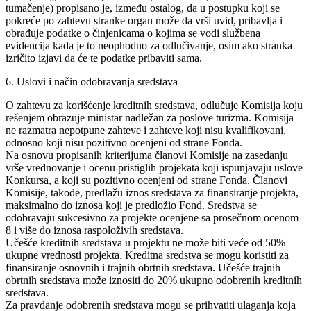
tumačenje) propisano je, između ostalog, da u postupku koji se
pokreće po zahtevu stranke organ može da vrši uvid, pribavlja i
obrađuje podatke o činjenicama o kojima se vodi službena
evidencija kada je to neophodno za odlučivanje, osim ako stranka
izričito izjavi da će te podatke pribaviti sama.
6. Uslovi i način odobravanja sredstava
O zahtevu za korišćenje kreditnih sredstava, odlučuje Komisija koju
rešenjem obrazuje ministar nadležan za poslove turizma. Komisija
ne razmatra nepotpune zahteve i zahteve koji nisu kvalifikovani,
odnosno koji nisu pozitivno ocenjeni od strane Fonda.
Na osnovu propisanih kriterijuma članovi Komisije na zasedanju
vrše vrednovanje i ocenu pristiglih projekata koji ispunjavaju uslove
Konkursa, a koji su pozitivno ocenjeni od strane Fonda. Članovi
Komisije, takođe, predlažu iznos sredstava za finansiranje projekta,
maksimalno do iznosa koji je predložio Fond. Sredstva se
odobravaju sukcesivno za projekte ocenjene sa prosečnom ocenom
8 i više do iznosa raspoloživih sredstava.
Učešće kreditnih sredstava u projektu ne može biti veće od 50%
ukupne vrednosti projekta. Kreditna sredstva se mogu koristiti za
finansiranje osnovnih i trajnih obrtnih sredstava. Učešće trajnih
obrtnih sredstava može iznositi do 20% ukupno odobrenih kreditnih
sredstava.
Za pravdanje odobrenih sredstava mogu se prihvatiti ulaganja koja