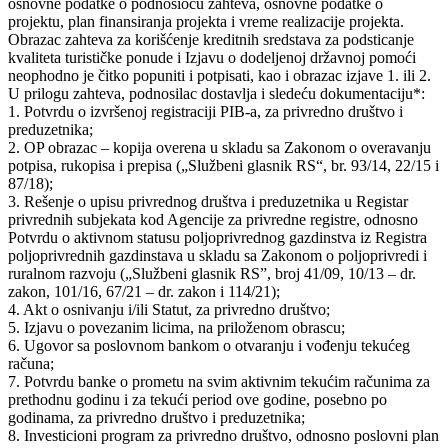
osnovne podatke o podnosiocu zahteva, osnovne podatke o
projektu, plan finansiranja projekta i vreme realizacije projekta.
Obrazac zahteva za korišćenje kreditnih sredstava za podsticanje
kvaliteta turističke ponude i Izjavu o dodeljenoj državnoj pomoći
neophodno je čitko popuniti i potpisati, kao i obrazac izjave 1. ili 2.
U prilogu zahteva, podnosilac dostavlja i sledeću dokumentaciju*:
1. Potvrdu o izvršenoj registraciji PIB-a, za privredno društvo i
preduzetnika;
2. OP obrazac – kopija overena u skladu sa Zakonom o overavanju
potpisa, rukopisa i prepisa („Službeni glasnik RS“, br. 93/14, 22/15 i
87/18);
3. Rešenje o upisu privrednog društva i preduzetnika u Registar
privrednih subjekata kod Agencije za privredne registre, odnosno
Potvrdu o aktivnom statusu poljoprivrednog gazdinstva iz Registra
poljoprivrednih gazdinstava u skladu sa Zakonom o poljoprivredi i
ruralnom razvoju („Službeni glasnik RS”, broj 41/09, 10/13 – dr.
zakon, 101/16, 67/21 – dr. zakon i 114/21);
4. Akt o osnivanju i/ili Statut, za privredno društvo;
5. Izjavu o povezanim licima, na priloženom obrascu;
6. Ugovor sa poslovnom bankom o otvaranju i vođenju tekućeg
računa;
7. Potvrdu banke o prometu na svim aktivnim tekućim računima za
prethodnu godinu i za tekući period ove godine, posebno po
godinama, za privredno društvo i preduzetnika;
8. Investicioni program za privredno društvo, odnosno poslovni plan