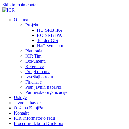
Skip to main content
О nama
Projekti
HU-SRB IPA
RO-SRB IPA
Tender GIS
Nađi svoj sport
Plan rada
ICR Tim
Dokumenti
Reference
Drugi o nama
Izveštaji o radu
Finansije
Plan javnih nabavki
Partnerske organizacije
Usluge
Javne nabavke
Opština Kanjiža
Kontakt
ICR-Informator o radu
Procedure Izbora Direktora