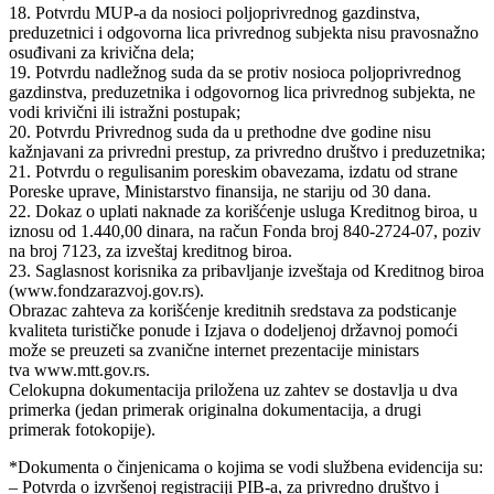
18. Potvrdu MUP-a da nosioci poljoprivrednog gazdinstva,
preduzetnici i odgovorna lica privrednog subjekta nisu pravosnažno
osuđivani za krivična dela;
19. Potvrdu nadležnog suda da se protiv nosioca poljoprivrednog
gazdinstva, preduzetnika i odgovornog lica privrednog subjekta, ne
vodi krivični ili istražni postupak;
20. Potvrdu Privrednog suda da u prethodne dve godine nisu
kažnjavani za privredni prestup, za privredno društvo i preduzetnika;
21. Potvrdu o regulisanim poreskim obavezama, izdatu od strane
Poreske uprave, Ministarstvo finansija, ne stariju od 30 dana.
22. Dokaz o uplati naknade za korišćenje usluga Kreditnog biroa, u
iznosu od 1.440,00 dinara, na račun Fonda broj 840-2724-07, poziv
na broj 7123, za izveštaj kreditnog biroa.
23. Saglasnost korisnika za pribavljanje izveštaja od Kreditnog biroa
(www.fondzarazvoj.gov.rs).
Obrazac zahteva za korišćenje kreditnih sredstava za podsticanje
kvaliteta turističke ponude i Izjava o dodeljenoj državnoj pomoći
može se preuzeti sa zvanične internet prezentacije ministars
tva www.mtt.gov.rs.
Celokupna dokumentacija priložena uz zahtev se dostavlja u dva
primerka (jedan primerak originalna dokumentacija, a drugi
primerak fotokopije).
*Dokumenta o činjenicama o kojima se vodi službena evidencija su:
– Potvrda o izvršenoj registraciji PIB-a, za privredno društvo i