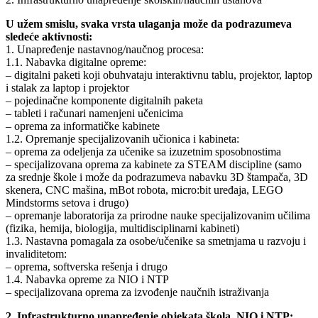
U užem smislu, svaka vrsta ulaganja može da podrazumeva
sledeće aktivnosti:
1. Unapređenje nastavnog/naučnog procesa:
1.1. Nabavka digitalne opreme:
– digitalni paketi koji obuhvataju interaktivnu tablu, projektor, laptop
i stalak za laptop i projektor
– pojedinačne komponente digitalnih paketa
– tableti i računari namenjeni učenicima
– oprema za informatičke kabinete
1.2. Opremanje specijalizovanih učionica i kabineta:
– oprema za odeljenja za učenike sa izuzetnim sposobnostima
– specijalizovana oprema za kabinete za STEAM discipline (samo
za srednje škole i može da podrazumeva nabavku 3D štampača, 3D
skenera, CNC mašina, mBot robota, micro:bit uređaja, LEGO
Mindstorms setova i drugo)
– opremanje laboratorija za prirodne nauke specijalizovanim učilima
(fizika, hemija, biologija, multidisciplinarni kabineti)
1.3. Nastavna pomagala za osobe/učenike sa smetnjama u razvoju i
invaliditetom:
– oprema, softverska rešenja i drugo
1.4. Nabavka opreme za NIO i NTP
– specijalizovana oprema za izvođenje naučnih istraživanja
2. Infrastrukturno unapređenje objekata škola, NIO i NTP: