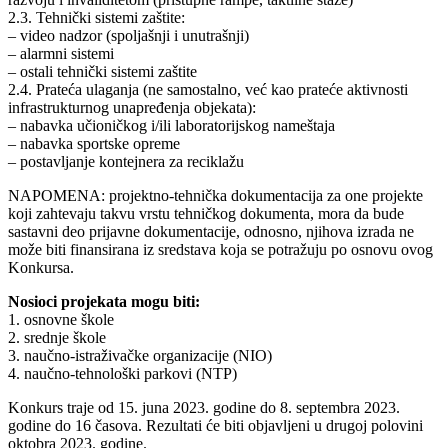
2.3. Tehnički sistemi zaštite:
– video nadzor (spoljašnji i unutrašnji)
– alarmni sistemi
– ostali tehnički sistemi zaštite
2.4. Prateća ulaganja (ne samostalno, već kao prateće aktivnosti
infrastrukturnog unapređenja objekata):
– nabavka učioničkog i/ili laboratorijskog nameštaja
– nabavka sportske opreme
– postavljanje kontejnera za reciklažu
NAPOMENA: projektno-tehnička dokumentacija za one projekte
koji zahtevaju takvu vrstu tehničkog dokumenta, mora da bude
sastavni deo prijavne dokumentacije, odnosno, njihova izrada ne
može biti finansirana iz sredstava koja se potražuju po osnovu ovog
Konkursa.
Nosioci projekata mogu biti:
1. osnovne škole
2. srednje škole
3. naučno-istraživačke organizacije (NIO)
4. naučno-tehnološki parkovi (NTP)
Konkurs traje od 15. juna 2023. godine do 8. septembra 2023.
godine do 16 časova. Rezultati će biti objavljeni u drugoj polovini
oktobra 2023. godine.