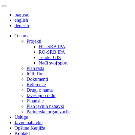
magyar
english
deutsch
О nama
Projekti
HU-SRB IPA
RO-SRB IPA
Tender GIS
Nađi svoj sport
Plan rada
ICR Tim
Dokumenti
Reference
Drugi o nama
Izveštaji o radu
Finansije
Plan javnih nabavki
Partnerske organizacije
Usluge
Javne nabavke
Opština Kanjiža
Kontakt