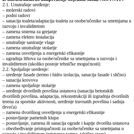
2.1. Unutrašnje uređenje:
– molerski radovi
– podni radovi
– sanacija toaleta/adaptacija toaleta za osobe/učenike sa smetnjama u
razvoju i invaliditetom
– zamena sistema za grejanje
– zamena elektro instalacija
– unutrašnje saniranje vlage
– zamena unutrašnje stolarije
– zamena osvetljenja u energetski efikasnije
– ugradnja liftova za osobe/učenike sa smetnjama u razvoju i
invaliditetom (ukoliko postoje tehničke mogućnosti)
2.2. Spoljašnje uređenje:
– uređenje fasade (termo i hidro izolacija, sanacija fasade i slično)
– sanacija krovova
– zamena spoljašnje stolarije
– uređenje dvorišnih površina ustanova (sanacija betonskih
dvorišnih površina, adaptacija, rekonstrukciji ili izgradnja dvorišnih
terena za sportske aktivnosti, uređenje travnatih površina i sadnja
drveća)
– zamena dvorišnog osvetljenja u energetski efikasnije
– postavljanje pametnih klupa
– postavljanje, zamena ili sanacija ograde i kapije dvorišta ustanova
– obezbeđivanje pristupačnosti za osobe/učenike sa smetnjama u
razvoju i invaliditetom (pristupne rampe, taktilne staze)