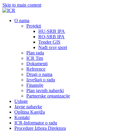
Skip to main content
О nama
Projekti
HU-SRB IPA
RO-SRB IPA
Tender GIS
Nađi svoj sport
Plan rada
ICR Tim
Dokumenti
Reference
Drugi o nama
Izveštaji o radu
Finansije
Plan javnih nabavki
Partnerske organizacije
Usluge
Javne nabavke
Opština Kanjiža
Kontakt
ICR-Informator o radu
Procedure Izbora Direktora