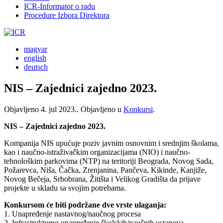
ICR-Informator o radu
Procedure Izbora Direktora
magyar
english
deutsch
NIS – Zajednici zajedno 2023.
Objavljeno
4. jul 2023.
. Objavljeno u
Konkursi
.
NIS – Zajednici zajedno 2023.
Kompanija NIS upućuje poziv javnim osnovnim i srednjim školama,
kao i naučno-istraživačkim organizacijama (NIO) i naučno-
tehnološkim parkovima (NTP) na teritoriji Beograda, Novog Sada,
Požarevca, Niša, Čačka, Zrenjanina, Pančeva, Kikinde, Kanjiže,
Novog Bečeja, Srbobrana, Žitišta i Velikog Gradišta da prijave
projekte u skladu sa svojim potrebama.
Konkursom će biti podržane dve vrste ulaganja:
1. Unapređenje nastavnog/naučnog procesa
2. Infrastrukturno unapređenje školskih/naučnih ustanova