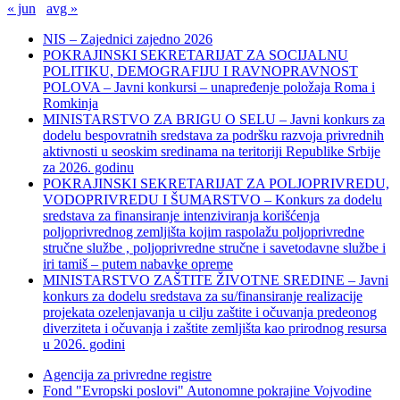
« jun
avg »
NIS – Zajednici zajedno 2026
POKRAJINSKI SEKRETARIJAT ZA SOCIJALNU
POLITIKU, DEMOGRAFIJU I RAVNOPRAVNOST
POLOVA – Javni konkursi – unapređenje položaja Roma i
Romkinja
MINISTARSTVO ZA BRIGU O SELU – Javni konkurs za
dodelu bespovratnih sredstava za podršku razvoja privrednih
aktivnosti u seoskim sredinama na teritoriji Republike Srbije
za 2026. godinu
POKRAJINSKI SEKRETARIJAT ZA POLJOPRIVREDU,
VODOPRIVREDU I ŠUMARSTVO – Konkurs za dodelu
sredstava za finansiranje intenziviranja korišćenja
poljoprivrednog zemljišta kojim raspolažu poljoprivredne
stručne službe , poljoprivredne stručne i savetodavne službe i
iri tamiš ‒ putem nabavke opreme
MINISTARSTVO ZAŠTITE ŽIVOTNE SREDINE – Javni
konkurs za dodelu sredstava za su/finansiranje realizacije
projekata ozelenjavanja u cilju zaštite i očuvanja predeonog
diverziteta i očuvanja i zaštite zemljišta kao prirodnog resursa
u 2026. godini
Agencija za privredne registre
Fond "Evropski poslovi" Autonomne pokrajine Vojvodine