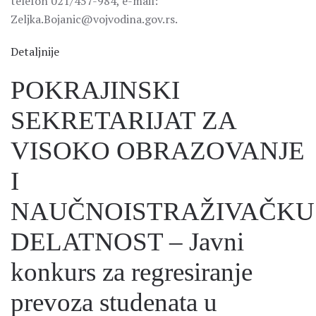
telefon 021/457-984, e-mail:
Zeljka.Bojanic@vojvodina.gov.rs.
Detaljnije
POKRAJINSKI
SEKRETARIJAT ZA
VISOKO OBRAZOVANJE
I
NAUČNOISTRAŽIVAČKU
DELATNOST – Javni
konkurs za regresiranje
prevoza studenata u