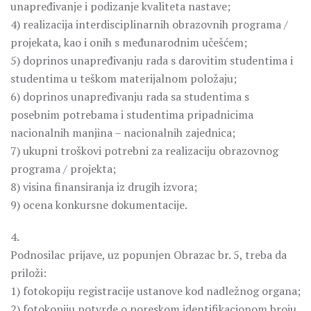
unapređivanje i podizanje kvaliteta nastave;
4) realizacija interdisciplinarnih obrazovnih programa /
projekata, kao i onih s međunarodnim učešćem;
5) doprinos unapređivanju rada s darovitim studentima i
studentima u teškom materijalnom položaju;
6) doprinos unapređivanju rada sa studentima s
posebnim potrebama i studentima pripadnicima
nacionalnih manjina – nacionalnih zajednica;
7) ukupni troškovi potrebni za realizaciju obrazovnog
programa / projekta;
8) visina finansiranja iz drugih izvora;
9) ocena konkursne dokumentacije.
4.
Podnosilac prijave, uz popunjen Obrazac br. 5, treba da
priloži:
1) fotokopiju registracije ustanove kod nadležnog organa;
2) fotokopiju potvrde o poreskom identifikacionom broju