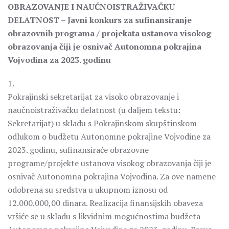
OBRAZOVANJE I NAUČNOISTRAŽIVAČKU
DELATNOST – Javni konkurs za sufinansiranje
obrazovnih programa / projekata ustanova visokog
obrazovanja čiji je osnivač Autonomna pokrajina
Vojvodina za 2023. godinu
1.
Pokrajinski sekretarijat za visoko obrazovanje i
naučnoistraživačku delatnost (u daljem tekstu:
Sekretarijat) u skladu s Pokrajinskom skupštinskom
odlukom o budžetu Autonomne pokrajine Vojvodine za
2023. godinu, sufinansiraće obrazovne
programe/projekte ustanova visokog obrazovanja čiji je
osnivač Autonomna pokrajina Vojvodina. Za ove namene
odobrena su sredstva u ukupnom iznosu od
12.000.000,00 dinara. Realizacija finansijskih obaveza
vršiće se u skladu s likvidnim mogućnostima budžeta