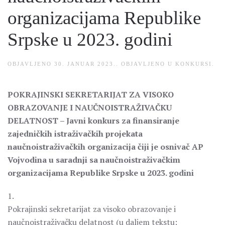
organizacijama Republike
Srpske u 2023. godini
OBJAVLJENO
30. JANUAR 2023.
. OBJAVLJENO U
KONKURSI
.
POKRAJINSKI SEKRETARIJAT ZA VISOKO
OBRAZOVANJE I NAUČNOISTRAŽIVAČKU
DELATNOST – Javni konkurs za finansiranje
zajedničkih istraživačkih projekata
naučnoistraživačkih organizacija čiji je osnivač AP
Vojvodina u saradnji sa naučnoistraživačkim
organizacijama Republike Srpske u 2023. godini
1.
Pokrajinski sekretarijat za visoko obrazovanje i
naučnoistraživačku delatnost (u daljem tekstu: