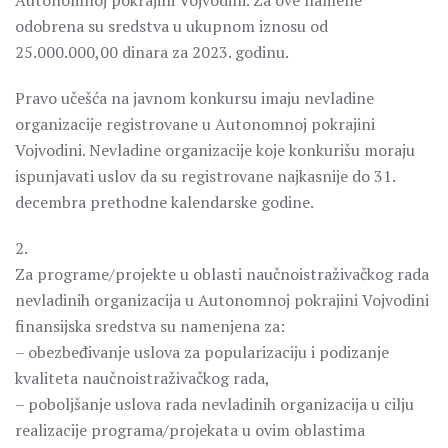
Autonomnoj pokrajini Vojvodini. Za ove namene
odobrena su sredstva u ukupnom iznosu od
25.000.000,00 dinara za 2023. godinu.
Pravo učešća na javnom konkursu imaju nevladine
organizacije registrovane u Autonomnoj pokrajini
Vojvodini. Nevladine organizacije koje konkurišu moraju
ispunjavati uslov da su registrovane najkasnije do 31.
decembra prethodne kalendarske godine.
2.
Za programe/projekte u oblasti naučnoistraživačkog rada
nevladinih organizacija u Autonomnoj pokrajini Vojvodini
finansijska sredstva su namenjena za:
– obezbeđivanje uslova za popularizaciju i podizanje
kvaliteta naučnoistraživačkog rada,
– poboljšanje uslova rada nevladinih organizacija u cilju
realizacije programa/projekata u ovim oblastima