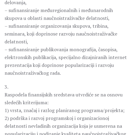
delovanja,
– sufinansiranje međuregionalnih i međunarodnih
skupova u oblasti naučnoistraživačke delatnosti,
– sufinansiranje organizovanja skupova, tribina,
seminara, koji doprinose razvoju naučnoistraživačke
delatnosti,
– sufinansiranje publikovanja monografija, časopisa,
elektronskih publikacija, specijalno dizajniranih internet
prezentacija koji doprinose popularizaciji i razvoju
naučnoistraživačkog rada.
3.
Raspodela finansijskih sredstava utvrdiće se na osnovu
sledećih kriterijuma:
1) vrsta, značaj i razlog planiranog programa/projekta;
2) podrška i razvoj programskoj i organizacionoj
delatnosti nevladinih organizacija koja je usmerena na
popularizaciju i podizanje kvaliteta naučnoistraživačkog