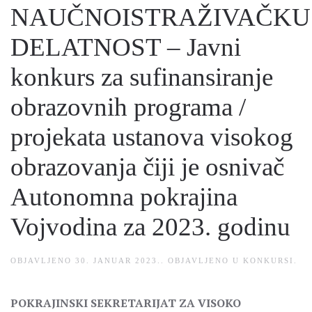
NAUČNOISTRAŽIVAČKU
DELATNOST – Javni
konkurs za sufinansiranje
obrazovnih programa /
projekata ustanova visokog
obrazovanja čiji je osnivač
Autonomna pokrajina
Vojvodina za 2023. godinu
OBJAVLJENO
30. JANUAR 2023.
. OBJAVLJENO U
KONKURSI
.
POKRAJINSKI SEKRETARIJAT ZA VISOKO