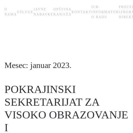
ICR-
PROCE
О
JAVNE
OPŠTINA
USLUGE
KONTAKT
INFORMATOR
IZBOR
Skip
NAMA
NABAVKE
KANJIŽA
O RADU
DIREK
to
main
content
Mesec:
januar 2023.
POKRAJINSKI
SEKRETARIJAT ZA
VISOKO OBRAZOVANJE
I