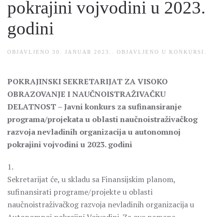
pokrajini vojvodini u 2023.
godini
OBJAVLJENO
30. JANUAR 2023.
. OBJAVLJENO U
KONKURSI
.
POKRAJINSKI SEKRETARIJAT ZA VISOKO
OBRAZOVANJE I NAUČNOISTRAŽIVAČKU
DELATNOST – Javni konkurs za sufinansiranje
programa/projekata u oblasti naučnoistraživačkog
razvoja nevladinih organizacija u autonomnoj
pokrajini vojvodini u 2023. godini
1.
Sekretarijat će, u skladu sa Finansijskim planom,
sufinansirati programe/projekte u oblasti
naučnoistraživačkog razvoja nevladinih organizacija u