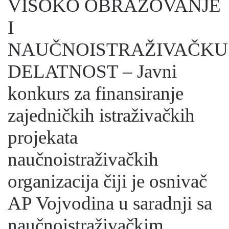
VISOKO OBRAZOVANJE
I
NAUČNOISTRAŽIVAČKU
DELATNOST – Javni
konkurs za finansiranje
zajedničkih istraživačkih
projekata
naučnoistraživačkih
organizacija čiji je osnivač
AP Vojvodina u saradnji sa
naučnoistraživačkim