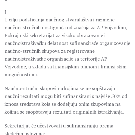
I
U cilju podsticanja naučnog stvaralaštva i razmene
naučno-stručnih dostignuća od značaja za AP Vojvodinu,
Pokrajinski sekretarijat za visoko obrazovanje i
naučnoistraživačku delatnost sufinansiraće organizovanje
naučno-stručnih skupova za registrovane
naučnoistraživačke organizacije sa teritorije AP
Vojvodine, u skladu sa finansijskim planom i finansijskim
mogućnostima.
Naučno-stručni skupovi na kojima se ne sopštavaju
naučni rezultati mogu biti sufinansirani s najviše 50% od
iznosa sredstava koja se dodeljuju onim skupovima na
kojima se saopštavaju rezultati originalnih istraživanja.
Sekretarijat će učestvovati u sufinansiranju prema
sledećim uslovima: