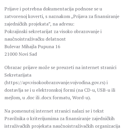
Prijave i potrebna dokumentacija podnose se u
zatvorenoj koverti, s naznakom „Prijava za finansiranje
zajedničkih projekata”, na adresu:
Pokrajinski sekretarijat za visoko obrazovanje i
naučnoistraživačku delatnost
Bulevar Mihajla Pupuna 16
21000 Novi Sad
Obrazac prijave može se preuzeti na internet stranici
Sekretarijata
(https://apv.visokoobrazovanje.vojvodina.gov.rs) i
dostavlja se i u elektronskoj formi (na CD-u, USB-u ili
mejlom, u .doc ili .docx formatu, Word-u).
Na pomenutoj internet stranici nalazi se i tekst
Pravilnika o kriterijumima za finansiranje zajedničkih
istraživačkih projekata naučnoistraživačkih organizacija