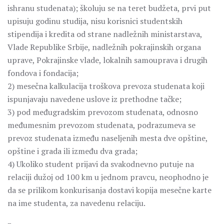
ishranu studenata); školuju se na teret budžeta, prvi put
upisuju godinu studija, nisu korisnici studentskih
stipendija i kredita od strane nadležnih ministarstava,
Vlade Republike Srbije, nadležnih pokrajinskih organa
uprave, Pokrajinske vlade, lokalnih samouprava i drugih
fondova i fondacija;
2) mesečna kalkulacija troškova prevoza studenata koji
ispunjavaju navedene uslove iz prethodne tačke;
3) pod međugradskim prevozom studenata, odnosno
međumesnim prevozom studenata, podrazumeva se
prevoz studenata između naseljenih mesta dve opštine,
opštine i grada ili između dva grada;
4) Ukoliko student prijavi da svakodnevno putuje na
relaciji dužoj od 100 km u jednom pravcu, neophodno je
da se prilikom konkurisanja dostavi kopija mesečne karte
na ime studenta, za navedenu relaciju.