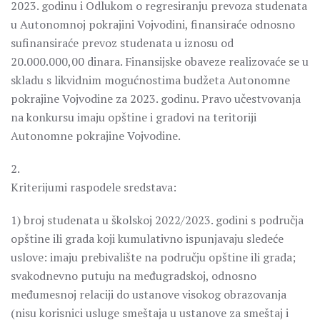
2023. godinu i Odlukom o regresiranju prevoza studenata
u Autonomnoj pokrajini Vojvodini, finansiraće odnosno
sufinansiraće prevoz studenata u iznosu od
20.000.000,00 dinara. Finansijske obaveze realizovaće se u
skladu s likvidnim mogućnostima budžeta Autonomne
pokrajine Vojvodine za 2023. godinu. Pravo učestvovanja
na konkursu imaju opštine i gradovi na teritoriji
Autonomne pokrajine Vojvodine.
2.
Kriterijumi raspodele sredstava:
1) broj studenata u školskoj 2022/2023. godini s područja
opštine ili grada koji kumulativno ispunjavaju sledeće
uslove: imaju prebivalište na području opštine ili grada;
svakodnevno putuju na međugradskoj, odnosno
međumesnoj relaciji do ustanove visokog obrazovanja
(nisu korisnici usluge smeštaja u ustanove za smeštaj i