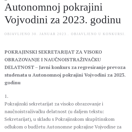
Autonomnoj pokrajini
Vojvodini za 2023. godinu
OBJAVLJENO
30. JANUAR 2023.
. OBJAVLJENO U
KONKURSI
.
POKRAJINSKI SEKRETARIJAT ZA VISOKO
OBRAZOVANJE I NAUČNOISTRAŽIVAČKU
DELATNOST –
Javni konkurs za regresiranje prevoza
studenata u Autonomnoj pokrajini Vojvodini za 2023.
godinu
1.
Pokrajinski sekretarijat za visoko obrazovanje i
naučnoistraživačku delatnost (u daljem tekstu:
Sekretarijat), u skladu s Pokrajinskom skupštinskom
odlukom o budžetu Autonomne pokrajine Vojvodine za