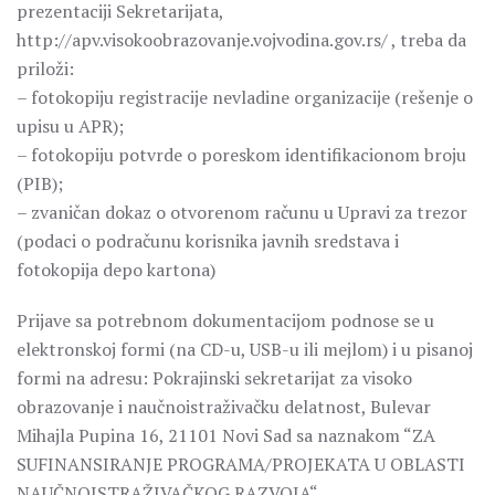
prezentaciji Sekretarijata,
http://apv.visokoobrazovanje.vojvodina.gov.rs/ , treba da
priloži:
– fotokopiju registracije nevladine organizacije (rešenje o
upisu u APR);
– fotokopiju potvrde o poreskom identifikacionom broju
(PIB);
– zvaničan dokaz o otvorenom računu u Upravi za trezor
(podaci o podračunu korisnika javnih sredstava i
fotokopija depo kartona)
Prijave sa potrebnom dokumentacijom podnose se u
elektronskoj formi (na CD-u, USB-u ili mejlom) i u pisanoj
formi na adresu: Pokrajinski sekretarijat za visoko
obrazovanje i naučnoistraživačku delatnost, Bulevar
Mihajla Pupina 16, 21101 Novi Sad sa naznakom “ZA
SUFINANSIRANJE PROGRAMA/PROJEKATA U OBLASTI
NAUČNOISTRAŽIVAČKOG RAZVOJA“.