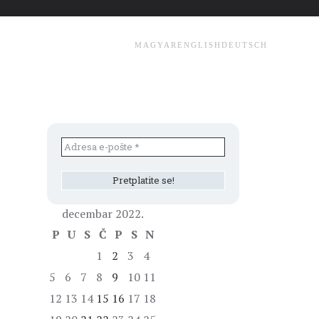
MAGYAR
ENGLISH
DEUTSCH
decembar 2022.
P
U
S
Č
P
S
N
1
2
3
4
5
6
7
8
9
10
11
12
13
14
15
16
17
18