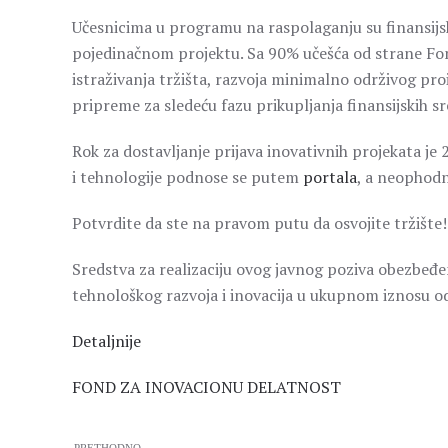
Učesnicima u programu na raspolaganju su finansijs
pojedinačnom projektu. Sa 90% učešća od strane Fo
istraživanja tržišta, razvoja minimalno održivog pro
pripreme za sledeću fazu prikupljanja finansijskih s
Rok za dostavljanje prijava inovativnih projekata je 
i tehnologije podnose se putem
portala
, a neophod
Potvrdite da ste na pravom putu da osvojite tržište!
Sredstva za realizaciju ovog javnog poziva obezbeđen
tehnološkog razvoja i inovacija u ukupnom iznosu od
Detaljnije
FOND ZA INOVACIONU DELATNOST