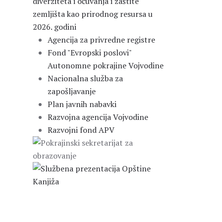
diverziteta i očuvanja i zaštite
zemljišta kao prirodnog resursa u
2026. godini
Agencija za privredne registre
Fond "Evropski poslovi"
Autonomne pokrajine Vojvodine
Nacionalna služba za
zapošljavanje
Plan javnih nabavki
Razvojna agencija Vojvodine
Razvojni fond APV