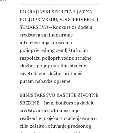
DEĆE
POKRAJINSKI SEKRETARIJAT ZA
POLJOPRIVREDU, VODOPRIVREDU I
ŠUMARSTVO – Konkurs za dodelu
sredstava za finansiranje
intenziviranja korišćenja
poljoprivrednog zemljišta kojim
raspolažu poljoprivredne stručne
službe , poljoprivredne stručne i
savetodavne službe i iri tamiš ‒
putem nabavke opreme
MINISTARSTVO ZAŠTITE ŽIVOTNE
SREDINE – Javni konkurs za dodelu
sredstava za su/finansiranje
realizacije projekata ozelenjavanja u
cilju zaštite i očuvanja predeonog