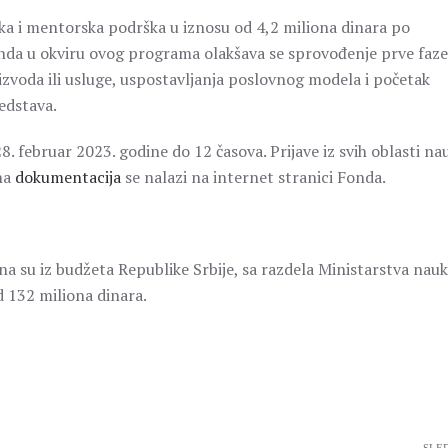
ka i mentorska podrška u iznosu od 4,2 miliona dinara po
nda u okviru ovog programa olakšava se sprovođenje prve faze
izvoda ili usluge, uspostavljanja poslovnog modela i početak
redstava.
28. februar 2023. godine do 12 časova. Prijave iz svih oblasti na
na
dokumentacija
se nalazi na internet stranici Fonda.
a su iz budžeta Republike Srbije, sa razdela Ministarstva nauk
 132 miliona dinara.