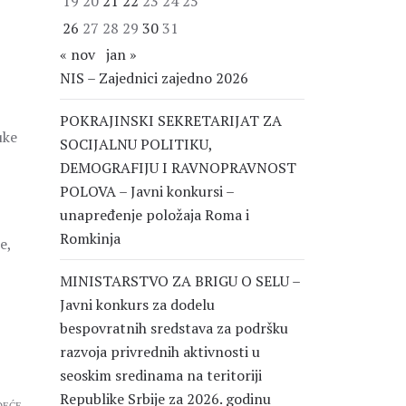
19
20
21
22
23
24
25
26
27
28
29
30
31
« nov
jan »
NIS – Zajednici zajedno 2026
POKRAJINSKI SEKRETARIJAT ZA
uke
SOCIJALNU POLITIKU,
DEMOGRAFIJU I RAVNOPRAVNOST
POLOVA – Javni konkursi –
unapređenje položaja Roma i
Romkinja
e,
MINISTARSTVO ZA BRIGU O SELU –
Javni konkurs za dodelu
bespovratnih sredstava za podršku
razvoja privrednih aktivnosti u
seoskim sredinama na teritoriji
Republike Srbije za 2026. godinu