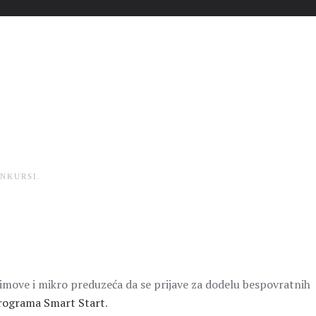
NKURSI
.
imove i mikro preduzeća da se prijave za dodelu bespovratnih
rograma Smart Start
.