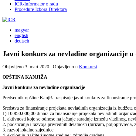
ICR-Informator o radu
Procedure Izbora Direktora
magyar
english
deutsch
Javni konkurs za nevladine organizacije u 
Objavljeno
3. mart 2020.
. Objavljeno u
Konkursi
.
OPŠTINA KANJIŽA
Javni konkurs za nevladine organizacije
Predsednik opštine Kanjiža raspisuje javni konkurs za finansiranje pr
Sredstva za finansiranje projekata nevladinih organizacija iz budžet
1) 10.850.000,00 dinara za finansiranje projekata nevladinih or
1. aktivnosti koje se odnose na jačanje saradnje između vladinog, nevl
2. podsticanja i razvoja privrednih delatnosti (turizam, poljoprivreda, za
3. razvoj lokalne zajednice
4. ekologije, zaštite životne sredine i zdravlja građana