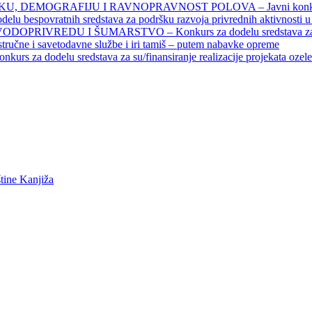
DEMOGRAFIJU I RAVNOPRAVNOST POLOVA – Javni konkursi – 
povratnih sredstava za podršku razvoja privrednih aktivnosti u seo
EDU I ŠUMARSTVO – Konkurs za dodelu sredstava za finansiran
 stručne i savetodavne službe i iri tamiš ‒ putem nabavke opreme
elu sredstava za su/finansiranje realizacije projekata ozelenjavan