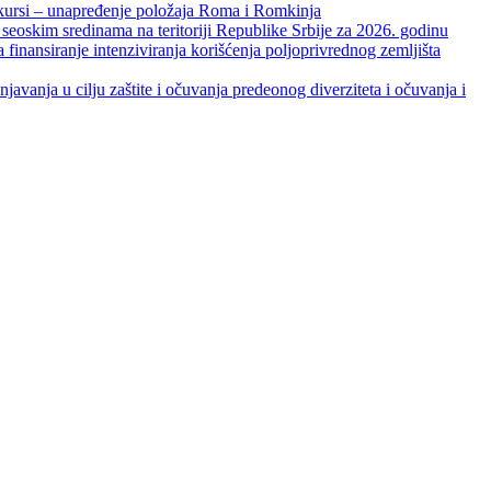
unapređenje položaja Roma i Romkinja
skim sredinama na teritoriji Republike Srbije za 2026. godinu
je intenziviranja korišćenja poljoprivrednog zemljišta
ja u cilju zaštite i očuvanja predeonog diverziteta i očuvanja i