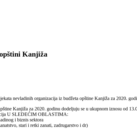
opštini Kanjiža
ojekata nevladinih organizacija iz budžeta opštine Kanjiža za 2020. god
a opštine Kanjiža za 2020. godinu dodeljuju se u ukupnom iznosu od 13
ganizacija U SLEDEĆIM OBLASTIMA:
adinog i biznis sektora
natstvo, stari i retki zanati, zadrugarstvo i dr)