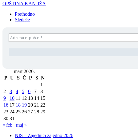
OPŠTINA KANJIŽA
Prethodno
Sledeće
mart 2020.
P
U
S
Č
P
S
N
1
2
3
4
5
6
7
8
9
10
11
12
13
14
15
16
17
18
19
20
21
22
23
24
25
26
27
28
29
30
31
« feb
maj »
NIS – Zajednici zajedno 2026