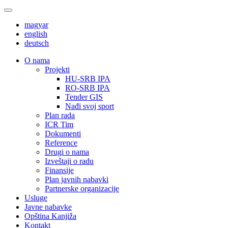
magyar
english
deutsch
О nama
Projekti
HU-SRB IPA
RO-SRB IPA
Tender GIS
Nađi svoj sport
Plan rada
ICR Tim
Dokumenti
Reference
Drugi o nama
Izveštaji o radu
Finansije
Plan javnih nabavki
Partnerske organizacije
Usluge
Javne nabavke
Opština Kanjiža
Kontakt