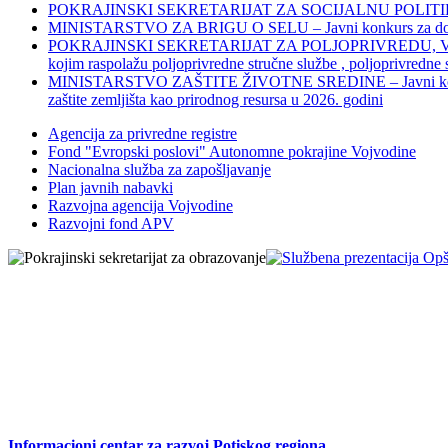
POKRAJINSKI SEKRETARIJAT ZA SOCIJALNU POLITIKU, 
MINISTARSTVO ZA BRIGU O SELU – Javni konkurs za dodelu bes
POKRAJINSKI SEKRETARIJAT ZA POLJOPRIVREDU, VODOPRIVR
kojim raspolažu poljoprivredne stručne službe , poljoprivredne
MINISTARSTVO ZAŠTITE ŽIVOTNE SREDINE – Javni konkurs za dod
zaštite zemljišta kao prirodnog resursa u 2026. godini
Agencija za privredne registre
Fond "Evropski poslovi" Autonomne pokrajine Vojvodine
Nacionalna služba za zapošljavanje
Plan javnih nabavki
Razvojna agencija Vojvodine
Razvojni fond APV
Informacioni centar za razvoj Potiskog regiona