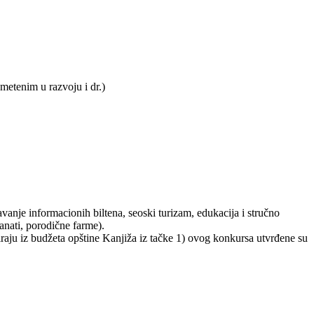
metenim u razvoju i dr.)
je informacionih biltena, seoski turizam, edukacija i stručno
anati, porodične farme).
iraju iz budžeta opštine Kanjiža iz tačke 1) ovog konkursa utvrđene su