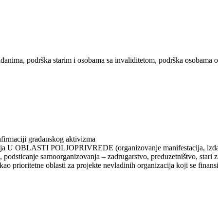
ađanima, podrška starim i osobama sa invaliditetom, podrška osobama o
afirmaciji građanskog aktivizma
zacija U OBLASTI POLJOPRIVREDE (organizovanje manifestacija, izdavan
 podsticanje samoorganizovanja – zadrugarstvo, preduzetništvo, stari z
 prioritetne oblasti za projekte nevladinih organizacija koji se finans