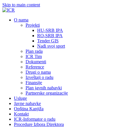
Skip to main content
О nama
Projekti
HU-SRB IPA
RO-SRB IPA
Tender GIS
Nađi svoj sport
Plan rada
ICR Tim
Dokumenti
Reference
Drugi o nama
Izveštaji o radu
Finansije
Plan javnih nabavki
Partnerske organizacije
Usluge
Javne nabavke
Opština Kanjiža
Kontakt
ICR-Informator o radu
Procedure Izbora Direktora