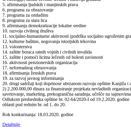
5. afirmisanja ljudskih i manjinskih prava
6. programa za obrazovanje
7. programa za omladinu
8. programa za stara lica
9. afirmisanja demokratizacije lokalne sredine
10. razvoja civilnog društva
11. socijalno-humanitarne aktivnosti (podrška socijalno ugroženim gr
12. kulturne baštine, negovanja istorijskih tekovina
13. volonterstva
14. zaštite boraca ratnih vojnih i civilnih invalida
15. zaštite i pomoći licima lečenih od bolesti zavisnosti
16. aktivnosti penzionerskih organizacija
17. neformalnog obrazovanja
18. afirmisanja ženskih prava
19. za razvoj javnog informisanja
20. drugi sadržaji koji doprinose ubrzanom razvoju opštine Kanjiža i 
2) 2.200.000,00 dinara za finansiranje projekata nevladinih organi
savetovanje, marketing, prekogranična saradnja, učešće na sajmovima,
Odlukom predsednika opštine br. 02-64/2020-I od 19.2.2020. godine kao
oblasti pod rednim br. od 1. do 20.
Rok konkurisanja: 18.03.2020. godine
Detaljnije