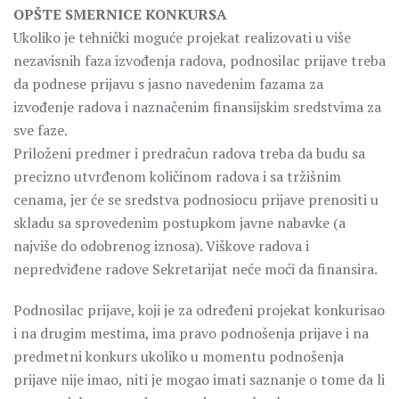
OPŠTE SMERNICE KONKURSA
Ukoliko je tehnički moguće projekat realizovati u više
nezavisnih faza izvođenja radova, podnosilac prijave treba
da podnese prijavu s jasno navedenim fazama za
izvođenje radova i naznačenim finansijskim sredstvima za
sve faze.
Priloženi predmer i predračun radova treba da budu sa
precizno utvrđenom količinom radova i sa tržišnim
cenama, jer će se sredstva podnosiocu prijave prenositi u
skladu sa sprovedenim postupkom javne nabavke (a
najviše do odobrenog iznosa). Viškove radova i
nepredviđene radove Sekretarijat neće moći da finansira.
Podnosilac prijave, koji je za određeni projekat konkurisao
i na drugim mestima, ima pravo podnošenja prijave i na
predmetni konkurs ukoliko u momentu podnošenja
prijave nije imao, niti je mogao imati saznanje o tome da li