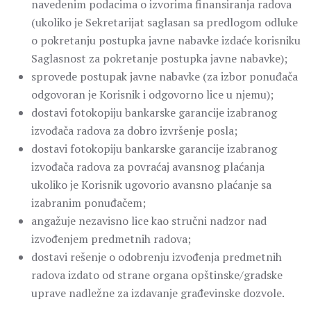
navedenim podacima o izvorima finansiranja radova
(ukoliko je Sekretarijat saglasan sa predlogom odluke
o pokretanju postupka javne nabavke izdaće korisniku
Saglasnost za pokretanje postupka javne nabavke);
sprovede postupak javne nabavke (za izbor ponuđača
odgovoran je Korisnik i odgovorno lice u njemu);
dostavi fotokopiju bankarske garancije izabranog
izvođača radova za dobro izvršenje posla;
dostavi fotokopiju bankarske garancije izabranog
izvođača radova za povraćaj avansnog plaćanja
ukoliko je Korisnik ugovorio avansno plaćanje sa
izabranim ponuđačem;
angažuje nezavisno lice kao stručni nadzor nad
izvođenjem predmetnih radova;
dostavi rešenje o odobrenju izvođenja predmetnih
radova izdato od strane organa opštinske/gradske
uprave nadležne za izdavanje građevinske dozvole.