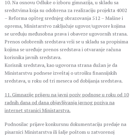
10. Na osnovu Odluke o izboru gimnazija, u skladu sa
sredstvima koja su odobrena za realizaciju projekta 4002
– Reforma opšteg srednjeg obrazovanja 512 – Mašine i
oprema, Ministarstvo zaključuje ugovor/ugovore kojima
se uređuju međusobna prava i obaveze ugovornih strana.
Prenos odobrenih sredstava vrši se u skladu sa propisima
kojima se uređuje prenos sredstava i otvaranje računa
korisnika javnih sredstava.
Korisnik sredstava, kao ugovorna strana dužan je da
Ministarstvu podnese izveštaj o utrošku finansijskih
sredstava, u roku od tri meseca od dobijanja sredstava.
11. Gimnazije prijavu na javni poziv podnose u roku od 10
radnih dana od dana objavljivanja javnog poziva na
internet stranici Ministarstva.
Podnosilac prijave konkursnu dokumentaciju predaje na
pisarnici Ministarstva ili šalje poštom u zatvorenoj