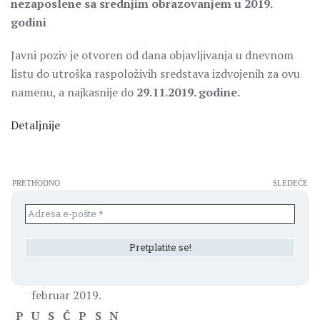
nezaposlene sa srednjim obrazovanjem u 2019.
godini
Javni poziv je otvoren od dana objavljivanja u dnevnom
listu do utroška raspoloživih sredstava izdvojenih za ovu
namenu, a najkasnije do
29.11.2019. godine.
Detaljnije
PRETHODNO
SLEDEĆE
februar 2019.
P
U
S
Č
P
S
N