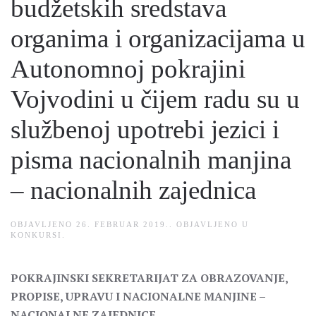
budžetskih sredstava
organima i organizacijama u
Autonomnoj pokrajini
Vojvodini u čijem radu su u
službenoj upotrebi jezici i
pisma nacionalnih manjina
– nacionalnih zajednica
OBJAVLJENO
26. FEBRUAR 2019.
. OBJAVLJENO U
KONKURSI
.
POKRAJINSKI SEKRETARIJAT ZA OBRAZOVANJE,
PROPISE, UPRAVU I NACIONALNE MANJINE –
NACIONALNE ZAJEDNICE