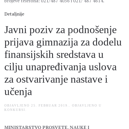
brojeve telefona: 021/487 4036 i 021/ 487 4614.
Detaljnije
Javni poziv za podnošenje
prijava gimnazija za dodelu
finansijskih sredstava u
cilju unapređivanja uslova
za ostvarivanje nastave i
učenja
OBJAVLJENO
25. FEBRUAR 2019.
. OBJAVLJENO U
KONKURSI
.
MINISTARSTVO PROSVETE, NAUKE I