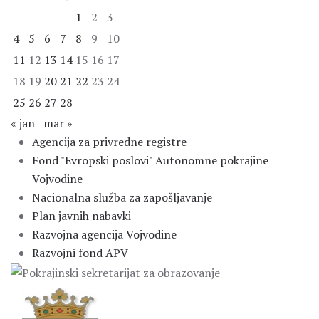
1
2
3
4
5
6
7
8
9
10
11
12
13
14
15
16
17
18
19
20
21
22
23
24
25
26
27
28
« jan
mar »
Agencija za privredne registre
Fond "Evropski poslovi" Autonomne pokrajine
Vojvodine
Nacionalna služba za zapošljavanje
Plan javnih nabavki
Razvojna agencija Vojvodine
Razvojni fond APV