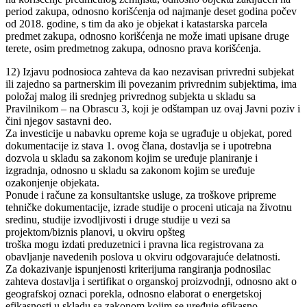
period zakupa, odnosno korišćenja od najmanje deset godina počev
od 2018. godine, s tim da ako je objekat i katastarska parcela
predmet zakupa, odnosno korišćenja ne može imati upisane druge
terete, osim predmetnog zakupa, odnosno prava korišćenja.
12) Izjavu podnosioca zahteva da kao nezavisan privredni subjekat
ili zajedno sa partnerskim ili povezanim privrednim subjektima, ima
položaj malog ili srednjeg privrednog subjekta u skladu sa
Pravilnikom – na Obrascu 3, koji je odštampan uz ovaj Javni poziv i
čini njegov sastavni deo.
Za investicije u nabavku opreme koja se ugrađuje u objekat, pored
dokumentacije iz stava 1. ovog člana, dostavlja se i upotrebna
dozvola u skladu sa zakonom kojim se uređuje planiranje i
izgradnja, odnosno u skladu sa zakonom kojim se uređuje
ozakonjenje objekata.
Ponude i račune za konsultantske usluge, za troškove pripreme
tehničke dokumentacije, izrade studije o proceni uticaja na životnu
sredinu, studije izvodljivosti i druge studije u vezi sa
projektom/biznis planovi, u okviru opšteg
troška mogu izdati preduzetnici i pravna lica registrovana za
obavljanje navedenih poslova u okviru odgovarajuće delatnosti.
Za dokazivanje ispunjenosti kriterijuma rangiranja podnosilac
zahteva dostavlja i sertifikat o organskoj proizvodnji, odnosno akt o
geografskoj oznaci porekla, odnosno elaborat o energetskoj
efikasnosti u skladu sa zakonom kojim se uređuje efikasno