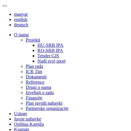
magyar
english
deutsch
О nama
Projekti
HU-SRB IPA
RO-SRB IPA
Tender GIS
Nađi svoj sport
Plan rada
ICR Tim
Dokumenti
Reference
Drugi o nama
Izveštaji o radu
Finansije
Plan javnih nabavki
Partnerske organizacije
Usluge
Javne nabavke
Opština Kanjiža
Kontakt