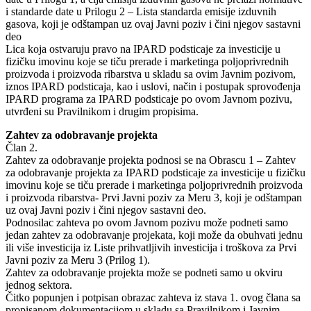
i standarde date u Prilogu 2 – Lista standarda emisije izduvnih
gasova, koji je odštampan uz ovaj Javni poziv i čini njegov sastavni
deo
Lica koja ostvaruju pravo na IPARD podsticaje za investicije u
fizičku imovinu koje se tiču prerade i marketinga poljoprivrednih
proizvoda i proizvoda ribarstva u skladu sa ovim Javnim pozivom,
iznos IPARD podsticaja, kao i uslovi, način i postupak sprovođenja
IPARD programa za IPARD podsticaje po ovom Javnom pozivu,
utvrđeni su Pravilnikom i drugim propisima.
Zahtev za odobravanje projekta
Član 2.
Zahtev za odobravanje projekta podnosi se na Obrascu 1 – Zahtev
za odobravanje projekta za IPARD podsticaje za investicije u fizičku
imovinu koje se tiču prerade i marketinga poljoprivrednih proizvoda
i proizvoda ribarstva- Prvi Javni poziv za Meru 3, koji je odštampan
uz ovaj Javni poziv i čini njegov sastavni deo.
Podnosilac zahteva po ovom Javnom pozivu može podneti samo
jedan zahtev za odobravanje projekata, koji može da obuhvati jednu
ili više investicija iz Liste prihvatljivih investicija i troškova za Prvi
Javni poziv za Meru 3 (Prilog 1).
Zahtev za odobravanje projekta može se podneti samo u okviru
jednog sektora.
Čitko popunjen i potpisan obrazac zahteva iz stava 1. ovog člana sa
propisanom dokumentacijom u skladu sa Pravilnikom i Javnim