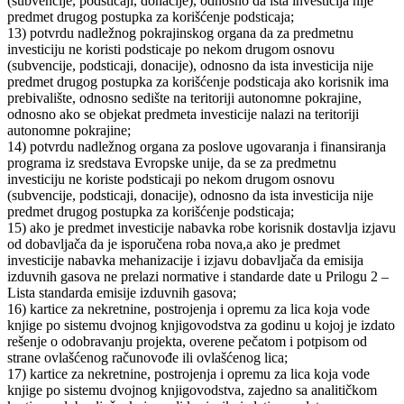
(subvencije, podsticaji, donacije), odnosno da ista investicija nije
predmet drugog postupka za korišćenje podsticaja;
13) potvrdu nadležnog pokrajinskog organa da za predmetnu
investiciju ne koristi podsticaje po nekom drugom osnovu
(subvencije, podsticaji, donacije), odnosno da ista investicija nije
predmet drugog postupka za korišćenje podsticaja ako korisnik ima
prebivalište, odnosno sedište na teritoriji autonomne pokrajine,
odnosno ako se objekat predmeta investicije nalazi na teritoriji
autonomne pokrajine;
14) potvrdu nadležnog organa za poslove ugovaranja i finansiranja
programa iz sredstava Evropske unije, da se za predmetnu
investiciju ne koriste podsticaji po nekom drugom osnovu
(subvencije, podsticaji, donacije), odnosno da ista investicija nije
predmet drugog postupka za korišćenje podsticaja;
15) ako je predmet investicije nabavka robe korisnik dostavlja izjavu
od dobavljača da je isporučena roba nova,a ako je predmet
investicije nabavka mehanizacije i izjavu dobavljača da emisija
izduvnih gasova ne prelazi normative i standarde date u Prilogu 2 –
Lista standarda emisije izduvnih gasova;
16) kartice za nekretnine, postrojenja i opremu za lica koja vode
knjige po sistemu dvojnog knjigovodstva za godinu u kojoj je izdato
rešenje o odobravanju projekta, overene pečatom i potpisom od
strane ovlašćenog računovođe ili ovlašćenog lica;
17) kartice za nekretnine, postrojenja i opremu za lica koja vode
knjige po sistemu dvojnog knjigovodstva, zajedno sa analitičkom