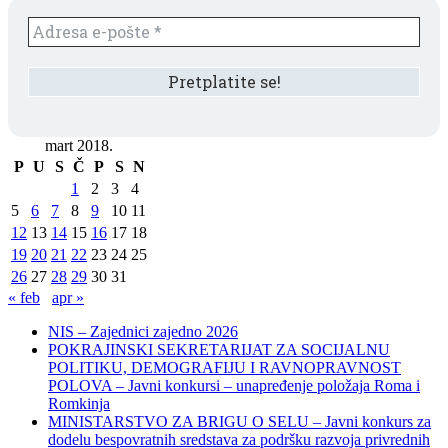
mart 2018.
P
U
S
Č
P
S
N
1
2
3
4
5
6
7
8
9
10
11
12
13
14
15
16
17
18
19
20
21
22
23
24
25
26
27
28
29
30
31
« feb
apr »
NIS – Zajednici zajedno 2026
POKRAJINSKI SEKRETARIJAT ZA SOCIJALNU
POLITIKU, DEMOGRAFIJU I RAVNOPRAVNOST
POLOVA – Javni konkursi – unapređenje položaja Roma i
Romkinja
MINISTARSTVO ZA BRIGU O SELU – Javni konkurs za
dodelu bespovratnih sredstava za podršku razvoja privrednih