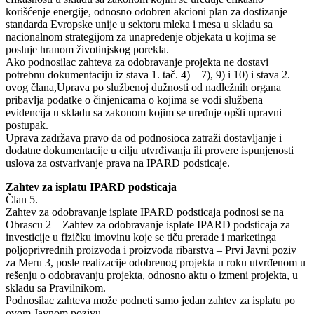
korišćenje energije, odnosno odobren akcioni plan za dostizanje
standarda Evropske unije u sektoru mleka i mesa u skladu sa
nacionalnom strategijom za unapređenje objekata u kojima se
posluje hranom životinjskog porekla.
Ako podnosilac zahteva za odobravanje projekta ne dostavi
potrebnu dokumentaciju iz stava 1. tač. 4) – 7), 9) i 10) i stava 2.
ovog člana,Uprava po službenoj dužnosti od nadležnih organa
pribavlja podatke o činjenicama o kojima se vodi službena
evidencija u skladu sa zakonom kojim se uređuje opšti upravni
postupak.
Uprava zadržava pravo da od podnosioca zatraži dostavljanje i
dodatne dokumentacije u cilju utvrđivanja ili provere ispunjenosti
uslova za ostvarivanje prava na IPARD podsticaje.
Zahtev za isplatu IPARD podsticaja
Član 5.
Zahtev za odobravanje isplate IPARD podsticaja podnosi se na
Obrascu 2 – Zahtev za odobravanje isplate IPARD podsticaja za
investicije u fizičku imovinu koje se tiču prerade i marketinga
poljoprivrednih proizvoda i proizvoda ribarstva – Prvi Javni poziv
za Meru 3, posle realizacije odobrenog projekta u roku utvrđenom u
rešenju o odobravanju projekta, odnosno aktu o izmeni projekta, u
skladu sa Pravilnikom.
Podnosilac zahteva može podneti samo jedan zahtev za isplatu po
ovom Javnom pozivu.