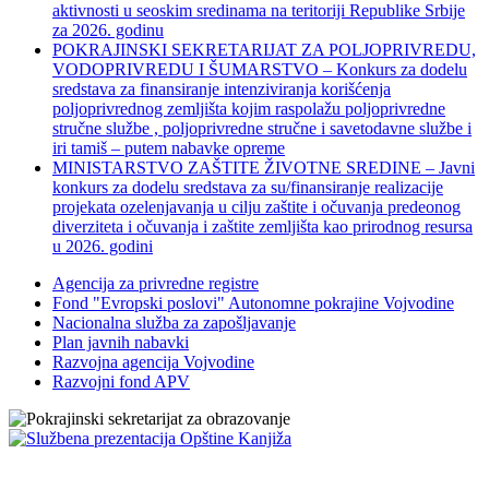
aktivnosti u seoskim sredinama na teritoriji Republike Srbije
za 2026. godinu
POKRAJINSKI SEKRETARIJAT ZA POLJOPRIVREDU,
VODOPRIVREDU I ŠUMARSTVO – Konkurs za dodelu
sredstava za finansiranje intenziviranja korišćenja
poljoprivrednog zemljišta kojim raspolažu poljoprivredne
stručne službe , poljoprivredne stručne i savetodavne službe i
iri tamiš ‒ putem nabavke opreme
MINISTARSTVO ZAŠTITE ŽIVOTNE SREDINE – Javni
konkurs za dodelu sredstava za su/finansiranje realizacije
projekata ozelenjavanja u cilju zaštite i očuvanja predeonog
diverziteta i očuvanja i zaštite zemljišta kao prirodnog resursa
u 2026. godini
Agencija za privredne registre
Fond "Evropski poslovi" Autonomne pokrajine Vojvodine
Nacionalna služba za zapošljavanje
Plan javnih nabavki
Razvojna agencija Vojvodine
Razvojni fond APV