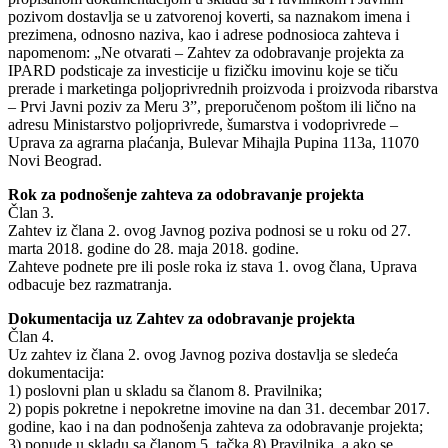
pozivom dostavlja se u zatvorenoj koverti, sa naznakom imena i
prezimena, odnosno naziva, kao i adrese podnosioca zahteva i
napomenom: „Ne otvarati – Zahtev za odobravanje projekta za
IPARD podsticaje za investicije u fizičku imovinu koje se tiču
prerade i marketinga poljoprivrednih proizvoda i proizvoda ribarstva
– Prvi Javni poziv za Meru 3”, preporučenom poštom ili lično na
adresu Ministarstvo poljoprivrede, šumarstva i vodoprivrede –
Uprava za agrarna plaćanja, Bulevar Mihajla Pupina 113a, 11070
Novi Beograd.
Rok za podnošenje zahteva za odobravanje projekta
Član 3.
Zahtev iz člana 2. ovog Javnog poziva podnosi se u roku od 27.
marta 2018. godine do 28. maja 2018. godine.
Zahteve podnete pre ili posle roka iz stava 1. ovog člana, Uprava
odbacuje bez razmatranja.
Dokumentacija uz Zahtev za odobravanje projekta
Član 4.
Uz zahtev iz člana 2. ovog Javnog poziva dostavlja se sledeća
dokumentacija:
1) poslovni plan u skladu sa članom 8. Pravilnika;
2) popis pokretne i nepokretne imovine na dan 31. decembar 2017.
godine, kao i na dan podnošenja zahteva za odobravanje projekta;
3) ponude u skladu sa članom 5. tačka 8) Pravilnika, a ako se