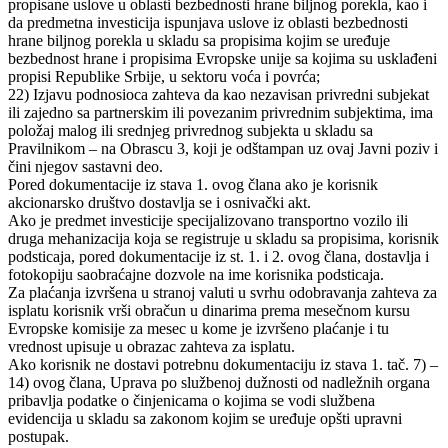
propisane uslove u oblasti bezbednosti hrane biljnog porekla, kao i
da predmetna investicija ispunjava uslove iz oblasti bezbednosti
hrane biljnog porekla u skladu sa propisima kojim se uređuje
bezbednost hrane i propisima Evropske unije sa kojima su usklađeni
propisi Republike Srbije, u sektoru voća i povrća;
22) Izjavu podnosioca zahteva da kao nezavisan privredni subjekat
ili zajedno sa partnerskim ili povezanim privrednim subjektima, ima
položaj malog ili srednjeg privrednog subjekta u skladu sa
Pravilnikom – na Obrascu 3, koji je odštampan uz ovaj Javni poziv i
čini njegov sastavni deo.
Pored dokumentacije iz stava 1. ovog člana ako je korisnik
akcionarsko društvo dostavlja se i osnivački akt.
Ako je predmet investicije specijalizovano transportno vozilo ili
druga mehanizacija koja se registruje u skladu sa propisima, korisnik
podsticaja, pored dokumentacije iz st. 1. i 2. ovog člana, dostavlja i
fotokopiju saobraćajne dozvole na ime korisnika podsticaja.
Za plaćanja izvršena u stranoj valuti u svrhu odobravanja zahteva za
isplatu korisnik vrši obračun u dinarima prema mesečnom kursu
Evropske komisije za mesec u kome je izvršeno plaćanje i tu
vrednost upisuje u obrazac zahteva za isplatu.
Ako korisnik ne dostavi potrebnu dokumentaciju iz stava 1. tač. 7) –
14) ovog člana, Uprava po službenoj dužnosti od nadležnih organa
pribavlja podatke o činjenicama o kojima se vodi službena
evidencija u skladu sa zakonom kojim se uređuje opšti upravni
postupak.