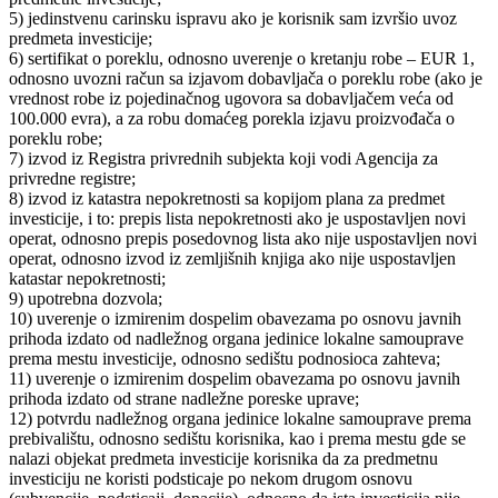
5) jedinstvenu carinsku ispravu ako je korisnik sam izvršio uvoz
predmeta investicije;
6) sertifikat o poreklu, odnosno uverenje o kretanju robe – EUR 1,
odnosno uvozni račun sa izjavom dobavljača o poreklu robe (ako je
vrednost robe iz pojedinačnog ugovora sa dobavljačem veća od
100.000 evra), a za robu domaćeg porekla izjavu proizvođača o
poreklu robe;
7) izvod iz Registra privrednih subjekta koji vodi Agencija za
privredne registre;
8) izvod iz katastra nepokretnosti sa kopijom plana za predmet
investicije, i to: prepis lista nepokretnosti ako je uspostavljen novi
operat, odnosno prepis posedovnog lista ako nije uspostavljen novi
operat, odnosno izvod iz zemljišnih knjiga ako nije uspostavljen
katastar nepokretnosti;
9) upotrebna dozvola;
10) uverenje o izmirenim dospelim obavezama po osnovu javnih
prihoda izdato od nadležnog organa jedinice lokalne samouprave
prema mestu investicije, odnosno sedištu podnosioca zahteva;
11) uverenje o izmirenim dospelim obavezama po osnovu javnih
prihoda izdato od strane nadležne poreske uprave;
12) potvrdu nadležnog organa jedinice lokalne samouprave prema
prebivalištu, odnosno sedištu korisnika, kao i prema mestu gde se
nalazi objekat predmeta investicije korisnika da za predmetnu
investiciju ne koristi podsticaje po nekom drugom osnovu