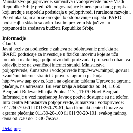
Ministarstvo poljoprivrede. šumarstva i vodoprivrede može Vladi
Republike Srbije predložiti odgovarajuće izmene posebnog propisa
koji uređuje raspodelu podsticaja u poljoprivredi i ruralnom razvoju i
Pravilnika kojima bi se omogućilo odobravanje i isplata IPARD
podsticaji u skladu sa ovim Javnim pozivom isključivo i u
potpunosti iz sredstava budžeta Republike Srbije.
Informacije
Član 9.
Javni poziv za podnošenje zahteva za odobravanje projekta za
IPARD podsticaje za investicije u fizičku imovinu koje se tiču
prerade i marketinga poljoprivrednih proizvoda i proizvoda ribarstva
objavljuje se na zvaničnoj internet stranici Ministarstva
poljoprivrede, šumarstva i vodoprivrede http://www.minpolj.gov.rs i
zvaničnoj internet stranici Uprave za agrarna plaćanja
http://www.uap.gov.rs, kao i na oglasnim tablama Uprave za agrarna
plaćanja, na adresama: Bulevar kralja Aleksandra br. 84, 11050
Beograd i Bulevar Mihajla Pupina 113a, 11070 Novi Beograd
Informacije u vezi raspisanog Javnog poziva dostupne su na telefon
Info-centra Ministarstva poljoprivrede, šumarstva i vodoprivrede:
011/260-79-60 ili 011/260-79-61, kao i kontakt centra Uprave za
agrarna plaćanja: 011/30-20-100 ili 011/30-20-101, svakog radnog
dana od 7:30 do 15:30 časova.
Detaljnije