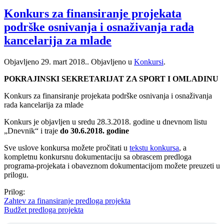
Konkurs za finansiranje projekata
podrške osnivanja i osnaživanja rada
kancelarija za mlade
Objavljeno
29. mart 2018.
. Objavljeno u
Konkursi
.
POKRAJINSKI SEKRETARIJAT ZA SPORT I OMLADINU
Konkurs za finansiranje projekata podrške osnivanja i osnaživanja
rada kancelarija za mlade
Konkurs je objavljen u sredu 28.3.2018. godine u dnevnom listu
„Dnevnik“ i traje
do 30.6.2018. godine
Sve uslove konkursa možete pročitati u
tekstu konkursa
, a
kompletnu konkursnu dokumentaciju sa obrascem predloga
programa-projekata i obaveznom dokumentacijom možete preuzeti u
prilogu.
Prilog:
Zahtev za finansiranje predloga projekta
Budžet predloga projekta