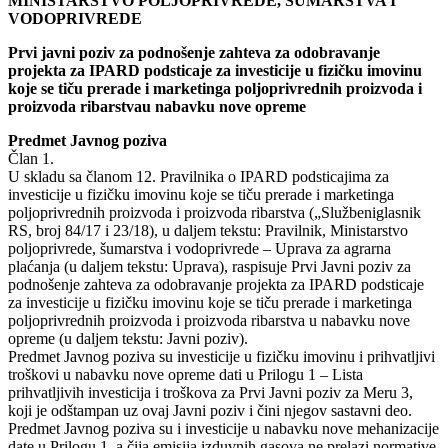
MINISTARSTVO POLJOPRIVREDE, ŠUMARSTVA I
VODOPRIVREDE
Prvi javni poziv za podnošenje zahteva za odobravanje
projekta za IPARD podsticaje za investicije u fizičku imovinu
koje se tiču prerade i marketinga poljoprivrednih proizvoda i
proizvoda ribarstvau nabavku nove opreme
Predmet Javnog poziva
Član 1.
U skladu sa članom 12. Pravilnika o IPARD podsticajima za
investicije u fizičku imovinu koje se tiču prerade i marketinga
poljoprivrednih proizvoda i proizvoda ribarstva („Službeniglasnik
RS, broj 84/17 i 23/18), u daljem tekstu: Pravilnik, Ministarstvo
poljoprivrede, šumarstva i vodoprivrede – Uprava za agrarna
plaćanja (u daljem tekstu: Uprava), raspisuje Prvi Javni poziv za
podnošenje zahteva za odobravanje projekta za IPARD podsticaje
za investicije u fizičku imovinu koje se tiču prerade i marketinga
poljoprivrednih proizvoda i proizvoda ribarstva u nabavku nove
opreme (u daljem tekstu: Javni poziv).
Predmet Javnog poziva su investicije u fizičku imovinu i prihvatljivi
troškovi u nabavku nove opreme dati u Prilogu 1 – Lista
prihvatljivih investicija i troškova za Prvi Javni poziv za Meru 3,
koji je odštampan uz ovaj Javni poziv i čini njegov sastavni deo.
Predmet Javnog poziva su i investicije u nabavku nove mehanizacije
date u Prilogu 1, a čija emisija izduvnih gasova ne prelazi normative