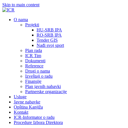
Skip to main content
О nama
Projekti
HU-SRB IPA
RO-SRB IPA
Tender GIS
Nađi svoj sport
Plan rada
ICR Tim
Dokumenti
Reference
Drugi o nama
Izveštaji o radu
Finansije
Plan javnih nabavki
Partnerske organizacije
Usluge
Javne nabavke
Opština Kanjiža
Kontakt
ICR-Informator o radu
Procedure Izbora Direktora