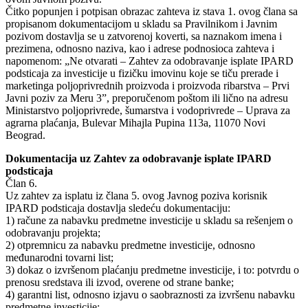
Čitko popunjen i potpisan obrazac zahteva iz stava 1. ovog člana sa
propisanom dokumentacijom u skladu sa Pravilnikom i Javnim
pozivom dostavlja se u zatvorenoj koverti, sa naznakom imena i
prezimena, odnosno naziva, kao i adrese podnosioca zahteva i
napomenom: „Ne otvarati – Zahtev za odobravanje isplate IPARD
podsticaja za investicije u fizičku imovinu koje se tiču prerade i
marketinga poljoprivrednih proizvoda i proizvoda ribarstva – Prvi
Javni poziv za Meru 3”, preporučenom poštom ili lično na adresu
Ministarstvo poljoprivrede, šumarstva i vodoprivrede – Uprava za
agrarna plaćanja, Bulevar Mihajla Pupina 113a, 11070 Novi
Beograd.
Dokumentacija uz Zahtev za odobravanje isplate IPARD
podsticaja
Član 6.
Uz zahtev za isplatu iz člana 5. ovog Javnog poziva korisnik
IPARD podsticaja dostavlja sledeću dokumentaciju:
1) račune za nabavku predmetne investicije u skladu sa rešenjem o
odobravanju projekta;
2) otpremnicu za nabavku predmetne investicije, odnosno
međunarodni tovarni list;
3) dokaz o izvršenom plaćanju predmetne investicije, i to: potvrdu o
prenosu sredstava ili izvod, overene od strane banke;
4) garantni list, odnosno izjavu o saobraznosti za izvršenu nabavku
predmetne investicije;