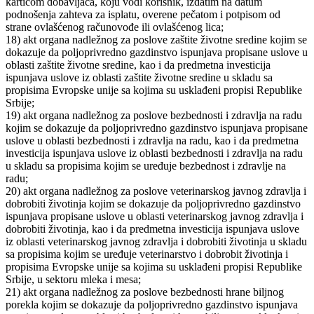
karticom dobavljača, koju vodi korisnik, izdatim na datum
podnošenja zahteva za isplatu, overene pečatom i potpisom od
strane ovlašćenog računovođe ili ovlašćenog lica;
18) akt organa nadležnog za poslove zaštite životne sredine kojim se
dokazuje da poljoprivredno gazdinstvo ispunjava propisane uslove u
oblasti zaštite životne sredine, kao i da predmetna investicija
ispunjava uslove iz oblasti zaštite životne sredine u skladu sa
propisima Evropske unije sa kojima su usklađeni propisi Republike
Srbije;
19) akt organa nadležnog za poslove bezbednosti i zdravlja na radu
kojim se dokazuje da poljoprivredno gazdinstvo ispunjava propisane
uslove u oblasti bezbednosti i zdravlja na radu, kao i da predmetna
investicija ispunjava uslove iz oblasti bezbednosti i zdravlja na radu
u skladu sa propisima kojim se uređuje bezbednost i zdravlje na
radu;
20) akt organa nadležnog za poslove veterinarskog javnog zdravlja i
dobrobiti životinja kojim se dokazuje da poljoprivredno gazdinstvo
ispunjava propisane uslove u oblasti veterinarskog javnog zdravlja i
dobrobiti životinja, kao i da predmetna investicija ispunjava uslove
iz oblasti veterinarskog javnog zdravlja i dobrobiti životinja u skladu
sa propisima kojim se uređuje veterinarstvo i dobrobit životinja i
propisima Evropske unije sa kojima su usklađeni propisi Republike
Srbije, u sektoru mleka i mesa;
21) akt organa nadležnog za poslove bezbednosti hrane biljnog
porekla kojim se dokazuje da poljoprivredno gazdinstvo ispunjava