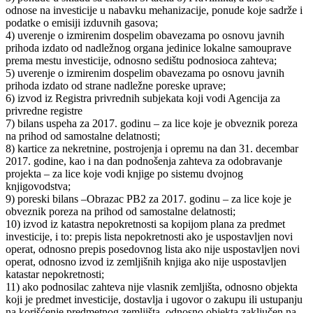
odnose na investicije u nabavku mehanizacije, ponude koje sadrže i
podatke o emisiji izduvnih gasova;
4) uverenje o izmirenim dospelim obavezama po osnovu javnih
prihoda izdato od nadležnog organa jedinice lokalne samouprave
prema mestu investicije, odnosno sedištu podnosioca zahteva;
5) uverenje o izmirenim dospelim obavezama po osnovu javnih
prihoda izdato od strane nadležne poreske uprave;
6) izvod iz Registra privrednih subjekata koji vodi Agencija za
privredne registre
7) bilans uspeha za 2017. godinu – za lice koje je obveznik poreza
na prihod od samostalne delatnosti;
8) kartice za nekretnine, postrojenja i opremu na dan 31. decembar
2017. godine, kao i na dan podnošenja zahteva za odobravanje
projekta – za lice koje vodi knjige po sistemu dvojnog
knjigovodstva;
9) poreski bilans –Obrazac PB2 za 2017. godinu – za lice koje je
obveznik poreza na prihod od samostalne delatnosti;
10) izvod iz katastra nepokretnosti sa kopijom plana za predmet
investicije, i to: prepis lista nepokretnosti ako je uspostavljen novi
operat, odnosno prepis posedovnog lista ako nije uspostavljen novi
operat, odnosno izvod iz zemljišnih knjiga ako nije uspostavljen
katastar nepokretnosti;
11) ako podnosilac zahteva nije vlasnik zemljišta, odnosno objekta
koji je predmet investicije, dostavlja i ugovor o zakupu ili ustupanju
na korišćenje predmetnog zemljišta, odnosno objekta zaključen na