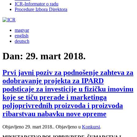
ICR-Informator o radu
Procedure Izbora Direktora
magyar
english
deutsch
Dan:
29. mart 2018.
Prvi javni poziv za podnošenje zahteva za
odobravanje projekta za IPARD
podsticaje za investicije u fizičku imovinu
koje se tiču prerade i marketinga
poljoprivrednih proizvoda i proizvoda
ribarstvau nabavku nove opreme
Objavljeno
29. mart 2018.
. Objavljeno u
Konkursi
.