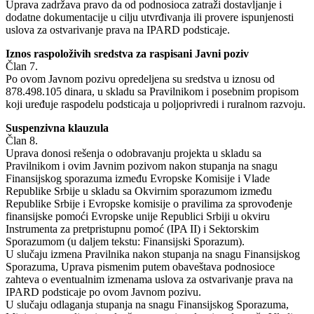
Uprava zadržava pravo da od podnosioca zatraži dostavljanje i
dodatne dokumentacije u cilju utvrđivanja ili provere ispunjenosti
uslova za ostvarivanje prava na IPARD podsticaje.
Iznos raspoloživih sredstva za raspisani Javni poziv
Član 7.
Po ovom Javnom pozivu opredeljena su sredstva u iznosu od
878.498.105 dinara, u skladu sa Pravilnikom i posebnim propisom
koji uređuje raspodelu podsticaja u poljoprivredi i ruralnom razvoju.
Suspenzivna klauzula
Član 8.
Uprava donosi rešenja o odobravanju projekta u skladu sa
Pravilnikom i ovim Javnim pozivom nakon stupanja na snagu
Finansijskog sporazuma između Evropske Komisije i Vlade
Republike Srbije u skladu sa Okvirnim sporazumom između
Republike Srbije i Evropske komisije o pravilima za sprovođenje
finansijske pomoći Evropske unije Republici Srbiji u okviru
Instrumenta za pretpristupnu pomoć (IPA II) i Sektorskim
Sporazumom (u daljem tekstu: Finansijski Sporazum).
U slučaju izmena Pravilnika nakon stupanja na snagu Finansijskog
Sporazuma, Uprava pismenim putem obaveštava podnosioce
zahteva o eventualnim izmenama uslova za ostvarivanje prava na
IPARD podsticaje po ovom Javnom pozivu.
U slučaju odlaganja stupanja na snagu Finansijskog Sporazuma,