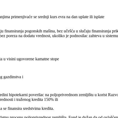
jima primenjivaće se srednji kurs evra na dan uplate ili isplate
 finansiranja pogonskih mašina, bez učešća u slučaju finansiranja pri
e bez poreza na dodatu vrednost, ukoliko je podnosilac zahteva u siste
ta u visini ugovorene kamatne stope
g gazdinstva i
 jedini hipotekarni poverilac na poljoprivrednom zemljištu u korist R
rednosti i traženog kredita 150% ili
se finansira sredstvima kredita.
atnu procenu poljoprivrednog zemljišta. Fond je dužan da od ovlašćeno