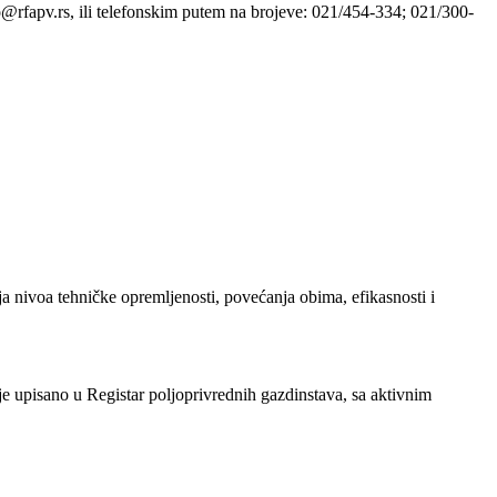
o@rfapv.rs, ili telefonskim putem na brojeve: 021/454-334; 021/300-
a nivoa tehničke opremljenosti, povećanja obima, efikasnosti i
je upisano u Registar poljoprivrednih gazdinstava, sa aktivnim