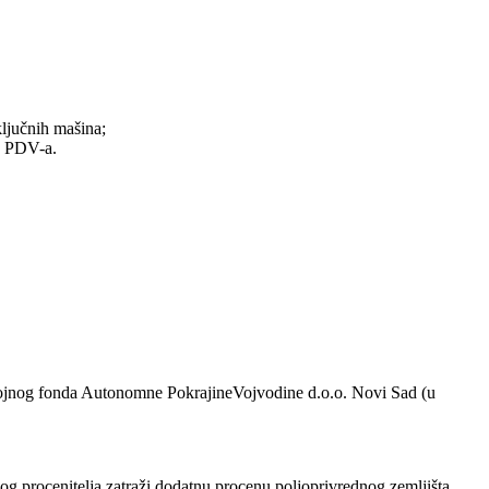
ključnih mašina;
mu PDV-a.
azvojnog fonda Autonomne PokrajineVojvodine d.o.o. Novi Sad (u
g procenitelja zatraži dodatnu procenu poljoprivrednog zemljišta,