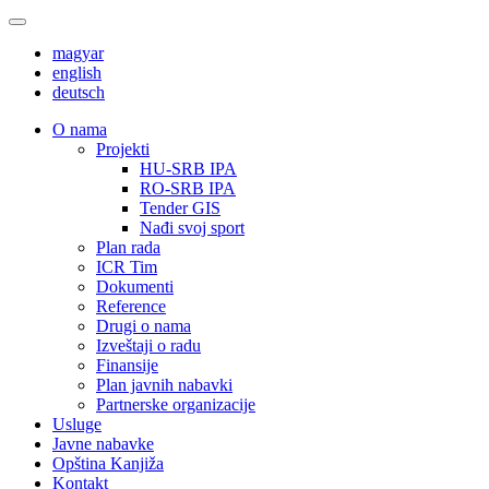
magyar
english
deutsch
О nama
Projekti
HU-SRB IPA
RO-SRB IPA
Tender GIS
Nađi svoj sport
Plan rada
ICR Tim
Dokumenti
Reference
Drugi o nama
Izveštaji o radu
Finansije
Plan javnih nabavki
Partnerske organizacije
Usluge
Javne nabavke
Opština Kanjiža
Kontakt