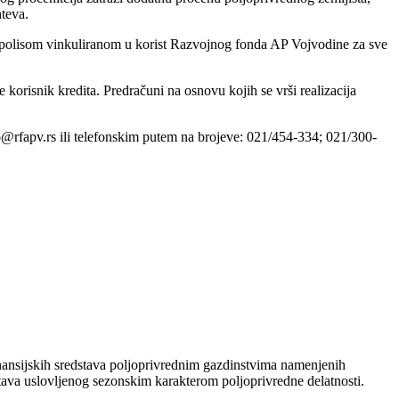
teva.
 polisom vinkuliranom u korist Razvojnog fonda AP Vojvodine za sve
 korisnik kredita. Predračuni na osnovu kojih se vrši realizacija
o@rfapv.rs ili telefonskim putem na brojeve: 021/454-334; 021/300-
ansijskih sredstava poljoprivrednim gazdinstvima namenjenih
dstava uslovljenog sezonskim karakterom poljoprivredne delatnosti.