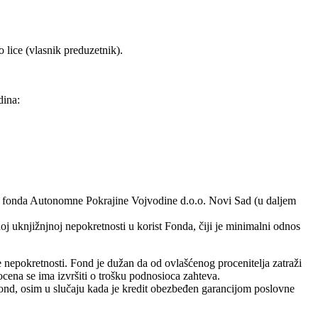
 lice (vlasnik preduzetnik).
dina:
nog fonda Autonomne Pokrajine Vojvodine d.o.o. Novi Sad (u daljem
oj uknjižnjnoj nepokretnosti u korist Fonda, čiji je minimalni odnos
nepokretnosti. Fond je dužan da od ovlašćenog procenitelja zatraži
ena se ima izvršiti o trošku podnosioca zahteva.
Fond, osim u slučaju kada je kredit obezbeđen garancijom poslovne