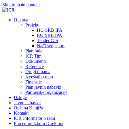
Skip to main content
О nama
Projekti
HU-SRB IPA
RO-SRB IPA
Tender GIS
Nađi svoj sport
Plan rada
ICR Tim
Dokumenti
Reference
Drugi o nama
Izveštaji o radu
Finansije
Plan javnih nabavki
Partnerske organizacije
Usluge
Javne nabavke
Opština Kanjiža
Kontakt
ICR-Informator o radu
Procedure Izbora Direktora