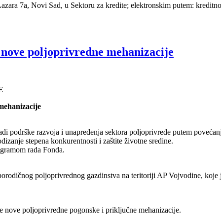
Lazara 7a, Novi Sad, u Sektoru za kredite; elektronskim putem: kreditn
nove poljoprivredne mehanizacije
E
mehanizacije
radi podrške razvoja i unapređenja sektora poljoprivrede putem povećanj
dizanje stepena konkurentnosti i zaštite životne sredine.
Programom rada Fonda.
orodičnog poljoprivrednog gazdinstva na teritoriji AP Vojvodine, koje 
vke nove poljoprivredne pogonske i priključne mehanizacije.