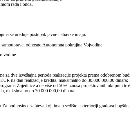
gramom rada Fonda.
ojima se uređuje postupak javne nabavke imaju:
kalne samouprave, odnosno Autonomna pokrajina Vojvodina.
Vojvodine.
ma za dva izveštajna perioda realizacije projekta prema odobrenom bu
 EUR na dan realizacije kredita, maksimalno do 30.000.000,00 dinara;
rograma Zajednice a ne više od 50% iznosa projektovanih ukupnih trošk
ita, maksimalno do 30.000.000,00 dinara
a podnosioce zahteva koji imaju sedište na teritoriji gradova i opštin