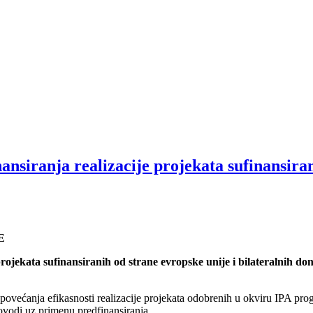
nsiranja realizacije projekata sufinansirani
E
rojekata sufinansiranih od strane evropske unije i bilateralnih do
 povećanja efikasnosti realizacije projekata odobrenih u okviru IPA pr
provodi uz primenu predfinansiranja.