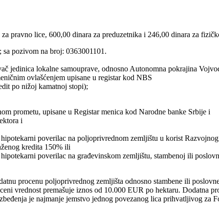
a pravno lice, 600,00 dinara za preduzetnika i 246,00 dinara za fizičko
; sa pozivom na broj: 0363001101.
 osnivač jedinica lokalne samouprave, odnosno Autonomna pokrajina Vojvo
meničnim ovlašćenjem upisane u registar kod NBS
dit po nižoj kamatnoj stopi);
nom prometu, upisane u Registar menica kod Narodne banke Srbije i
ektora i
ni hipotekarni poverilac na poljoprivrednom zemljištu u korist Razvoj
raženog kredita 150% ili
 hipotekarni poverilac na građevinskom zemljištu, stambenoj ili poslovn
atnu procenu poljoprivrednog zemljišta odnosno stambene ili poslovne 
oceni vrednost premašuje iznos od 10.000 EUR po hektaru. Dodatna proc
ezbeđenja je najmanje jemstvo jednog povezanog lica prihvatljivog za 