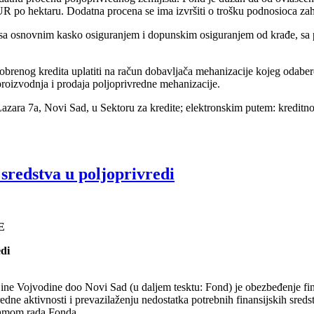
R po hektaru. Dodatna procena se ima izvršiti o trošku podnosioca zah
 sa osnovnim kasko osiguranjem i dopunskim osiguranjem od krađe, sa
dobrenog kredita uplatiti na račun dobavljača mehanizacije kojeg odabere
 proizvodnja i prodaja poljoprivredne mehanizacije.
Lazara 7a, Novi Sad, u Sektoru za kredite; elektronskim putem: kreditn
sredstva u poljoprivredi
E
edi
ne Vojvodine doo Novi Sad (u daljem tesktu: Fond) je obezbeđenje fin
redne aktivnosti i prevazilaženju nedostatka potrebnih finansijskih sre
gramom rada Fonda.