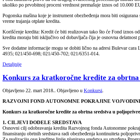
ukoliko po prvobitnoj proceni vrednost premašuje iznos od 10.000 EU
Pogonska mašina koje je instrument obezbeđenja mora biti osigurana
vreme trajanja otplate kredita.
Korišćenje kredita: Kredit će biti realizovan tako što će Fond iznos o
kredita moraju biti isključivo od dobavljača čija je osnovna delatnost
Sve dodatne informacije mogu se dobiti lično na adresi Bulevar cara 
4935; 021/450-698; 021/450-702; 021/6351-014.
Detaljnije
Konkurs za kratkoročne kredite za obrtna 
Objavljeno
22. mart 2018.
. Objavljeno u
Konkursi
.
RAZVOJNI FOND AUTONOMNE POKRAJINE VOJVODIN
Konkurs za kratkoročne kredite za obrtna sredstva u poljoprivr
1. CILJEVI DODELE SREDSTAVA
Osnovni cilj odobravanja kredita Razvojnog fonda Autonomne pokraji
finansiranju obrtnih sredstava radi obezbeđenja kontinuiteta poljopriv
Za realizaciju ove kreditne linije planirana sredstva su utvrđena Pro