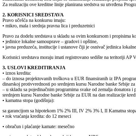
Za realizaciju ove kreditne linije planirana sredstva su utvrđena Pro
2. KORISNICI SREDSTAVA
Pravo učešća na konkursu imaju:
• mikro, mala i srednja pravna lica i preduzetnici
Pravo za dodelu sredstava u skladu sa ovim konkursom i propisima k
• jedinice lokalne samouprave – gradovi i opštine,
• javna preduzeća, institucije i ustanove čiji je osnivač jedinica lo
Korisnici sredstava moraju imati registrovano sedište na teritoriji AP 
3. USLOVI KREDITIRANJA
• iznos kredita:
– do iznosa projektovanih troškova u EUR finansiranih iz IPA progra
dinarskoj protivvrednosti po srednjem kursu Narodne banke Srbije za
– u skladu sa pojedinačnim programima svake od zemalja donatora i p
srednjem kursu Narodne banke Srbije za EUR na dan realizacije kred
• kamatna stopa (godišnja):
sa garancijom sa hipotekom 1% 2% III, IV 2% 3% I, II Kamatna stopa Z
• rok vraćanja kredita: do 12 meseci
• obračun i plaćanje kamate: mesečno