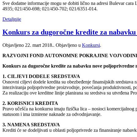
Sve dodatne informacije mogu se dobiti lično na adresi Bulevar cara 
4935; 021/450-698; 021/450-702; 021/6351-014.
Detaljnije
Konkurs za dugoročne kredite za nabavku 
Objavljeno
22. mart 2018.
. Objavljeno u
Konkursi
.
RAZVOJNI FOND AUTONOMNE POKRAJINE VOJVODIN
Konkurs za dugoročne kredite za nabavku nove poljoprivredne 
1. CILJEVI DODELE SREDSTAVA
Osnovni ciljevi dodele kredita su obezbeđenje finansijskih sredstava 
inteziviranja poljoprivredne proizvodnje, povećanja produktivnosti, po
Za realizaciju ove kreditne linije planirana su sredstva su utvrđena 
2. KORISNICI KREDITA
Pravo učešća na konkursu imaju fizička lica – nosioci komercijalnog p
statusom i ima izmirene naknade za odvodnjavanje.
3. NAMENA SREDSTAVA
Krediti će se dodeljivati u oblasti poljoprivrede za finansiranje naba