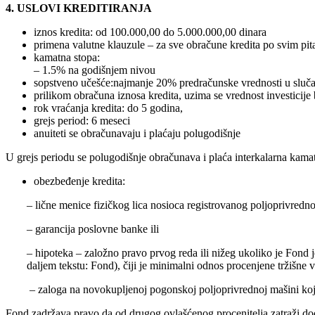
4. USLOVI KREDITIRANJA
iznos kredita: od 100.000,00 do 5.000.000,00 dinara
primena valutne klauzule – za sve obračune kredita po svim pitan
kamatna stopa:
– 1.5% na godišnjem nivou
sopstveno učešće:najmanje 20% predračunske vrednosti u slučaju
prilikom obračuna iznosa kredita, uzima se vrednost investicij
rok vraćanja kredita: do 5 godina,
grejs period: 6 meseci
anuiteti se obračunavaju i plaćaju polugodišnje
U grejs periodu se polugodišnje obračunava i plaća interkalarna kama
obezbeđenje kredita:
– lične menice fizičkog lica nosioca registrovanog poljoprivredno
– garancija poslovne banke ili
– hipoteka – založno pravo prvog reda ili nižeg ukoliko je Fond
daljem tekstu: Fond), čiji je minimalni odnos procenjene tržišne v
– zaloga na novokupljenoj pogonskoj poljoprivrednoj mašini koja 
Fond zadržava pravo da od drugog ovlašćenog procenitelja zatraži dod