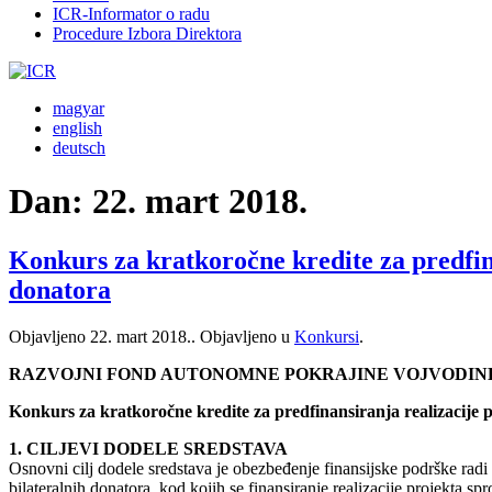
ICR-Informator o radu
Procedure Izbora Direktora
magyar
english
deutsch
Dan:
22. mart 2018.
Konkurs za kratkoročne kredite za predfina
donatora
Objavljeno
22. mart 2018.
. Objavljeno u
Konkursi
.
RAZVOJNI FOND AUTONOMNE POKRAJINE VOJVODIN
Konkurs za kratkoročne kredite za predfinansiranja realizacije p
1. CILJEVI DODELE SREDSTAVA
Osnovni cilj dodele sredstava je obezbeđenje finansijske podrške radi
bilateralnih donatora, kod kojih se finansiranje realizacije projekta s