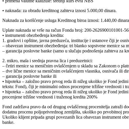
• primena valutne klauzule: srednji kurs evra NBS
• naknada: za obradu kreditnog zahteva iznosi 5.000,00 dinara.
Naknada za korišćenje usluga Kreditnog biroa iznosi: 1.440,00 dinara z
Uplate naknada se vrše na račun Fonda broj: 200-2626900101001-56
• instrumenti obezbeđenja kredita:
1. gradovi i opštine, javna preduzeća, institucije i ustanove čiji je
– obavezan instrument obezbeđenja: tri blanko sopstvene menice sa 
– garancija poslovne banke (samo u slučaju podnošenja zahteva za kre
2. mikro, mala i srednja pravna lica i preduzetnici:
– četiri menice sa meničnim ovlašćenjem u skladu sa Zakonom o plat
– dve lične menice sa meničnim ovlašćenjem vlasnika, osnivača ili dir
– garancija poslovne banke ili
• hipoteka – založno pravo prvog reda ili nižeg ukoliko je Fond jedi
tekstu: Fond), čiji je minimalni odnos procenjene tržišne vrednosti i t
• hipoteka – založno pravo prvog reda ili nižeg ukoliko je Fond jedini
procenjene tržišne vrednosti i traženog kredita 200%
Fond zadržava pravo da od drugog ovlašćenog procenitelja zatraži dod
dodatnu procenu poljoprivrednog zemljišta, ukoliko po prvobitnoj pr
Ukoliko klijent pripada grupi povezanih lica obavezan instrument ob
banke.