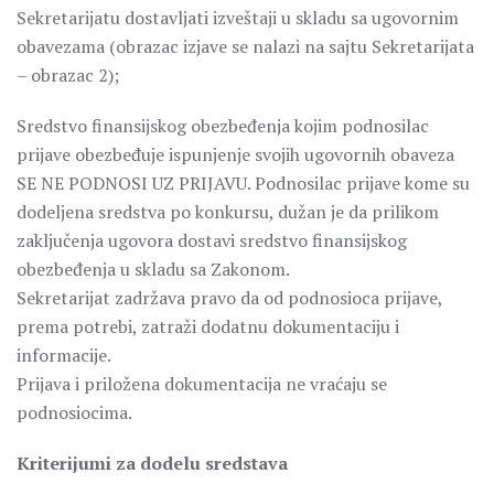
Sekretarijatu dostavljati izveštaji u skladu sa ugovornim
obavezama (obrazac izjave se nalazi na sajtu Sekretarijata
– obrazac 2);
Sredstvo finansijskog obezbeđenja kojim podnosilac
prijave obezbeđuje ispunjenje svojih ugovornih obaveza
SE NE PODNOSI UZ PRIJAVU. Podnosilac prijave kome su
dodeljena sredstva po konkursu, dužan je da prilikom
zaključenja ugovora dostavi sredstvo finansijskog
obezbeđenja u skladu sa Zakonom.
Sekretarijat zadržava pravo da od podnosioca prijave,
prema potrebi, zatraži dodatnu dokumentaciju i
informacije.
Prijava i priložena dokumentacija ne vraćaju se
podnosiocima.
Kriterijumi za dodelu sredstava