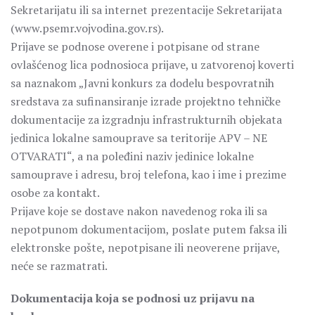
Sekretarijatu ili sa internet prezentacije Sekretarijata
(www.psemr.vojvodina.gov.rs).
Prijave se podnose overene i potpisane od strane
ovlašćenog lica podnosioca prijave, u zatvorenoj koverti
sa naznakom „Javni konkurs za dodelu bespovratnih
sredstava za sufinansiranje izrade projektno tehničke
dokumentacije za izgradnju infrastrukturnih objekata
jedinica lokalne samouprave sa teritorije APV – NE
OTVARATI“, a na poleđini naziv jedinice lokalne
samouprave i adresu, broj telefona, kao i ime i prezime
osobe za kontakt.
Prijave koje se dostave nakon navedenog roka ili sa
nepotpunom dokumentacijom, poslate putem faksa ili
elektronske pošte, nepotpisane ili neoverene prijave,
neće se razmatrati.
Dokumentacija koja se podnosi uz prijavu na