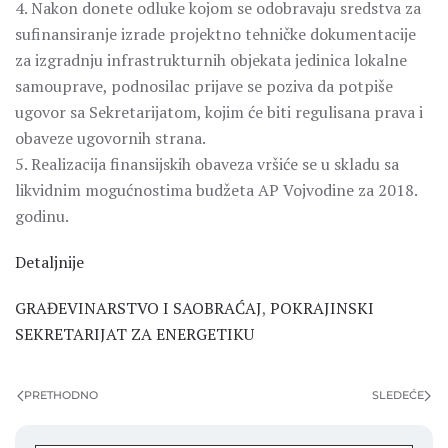
4. Nakon donete odluke kojom se odobravaju sredstva za
sufinansiranje izrade projektno tehničke dokumentacije
za izgradnju infrastrukturnih objekata jedinica lokalne
samouprave, podnosilac prijave se poziva da potpiše
ugovor sa Sekretarijatom, kojim će biti regulisana prava i
obaveze ugovornih strana.
5. Realizacija finansijskih obaveza vršiće se u skladu sa
likvidnim mogućnostima budžeta AP Vojvodine za 2018.
godinu.
Detaljnije
GRAĐEVINARSTVO I SAOBRAĆAJ
,
POKRAJINSKI
SEKRETARIJAT ZA ENERGETIKU
PRETHODNO
SLEDEĆE