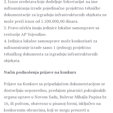
2. Iznos sredstava koje dodeljuje Sekretarijat na ime
sufinansiranja izrade pojedinačne projektno tehničke
dokumentacije za izgradnju infrastrukturnih objekata ne
može preći iznos od 1.500.000,00 dinara.
3. Pravo učešća imaju jedinice lokalne samouprave sa
teritorije AP Vojvodine.
4. Jedinica lokalne samouprave može konkurisati za
sufinansiranje izrade samo 1 (jednog) projektno
tehničkog dokumenta za izgradnju infrastrukturnih
objekata.
Način podnošenja prijave na konkurs
Prijave na Konkurs sa pripadajućom dokumentacijom se
dostavljaju neposredno, predajom pisarnici pokrajinskih
organa uprave u Novom Sadu, Bulevar Mihajla Pupina br.
16, ili poštom, obavezno u pisanoj formi, isključivo na
konkursnim obrascima, koji se mogu preuzeti u