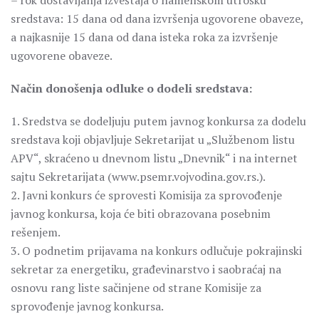
– rok dostavljanja izveštaja o namenskom utrošku
sredstava: 15 dana od dana izvršenja ugovorene obaveze,
a najkasnije 15 dana od dana isteka roka za izvršenje
ugovorene obaveze.
Način donošenja odluke o dodeli sredstava:
1. Sredstva se dodeljuju putem javnog konkursa za dodelu
sredstava koji objavljuje Sekretarijat u „Službenom listu
APV“, skraćeno u dnevnom listu „Dnevnik“ i na internet
sajtu Sekretarijata (www.psemr.vojvodina.gov.rs.).
2. Javni konkurs će sprovesti Komisija za sprovođenje
javnog konkursa, koja će biti obrazovana posebnim
rešenjem.
3. O podnetim prijavama na konkurs odlučuje pokrajinski
sekretar za energetiku, građevinarstvo i saobraćaj na
osnovu rang liste sačinjene od strane Komisije za
sprovođenje javnog konkursa.