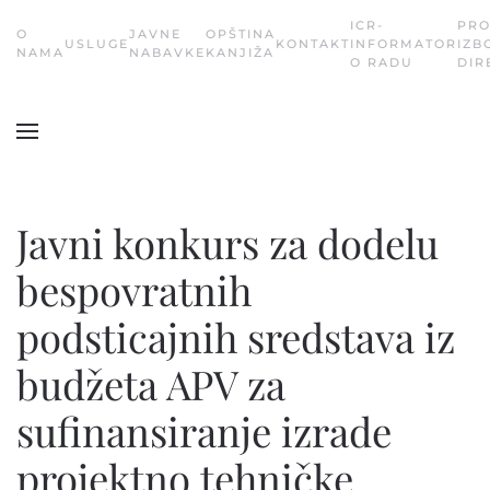
ICR-
PR
О
JAVNE
OPŠTINA
USLUGE
KONTAKT
INFORMATOR
IZB
Skip
NAMA
NABAVKE
KANJIŽA
O RADU
DIR
to
main
content
Javni konkurs za dodelu
bespovratnih
podsticajnih sredstava iz
budžeta APV za
sufinansiranje izrade
projektno tehničke