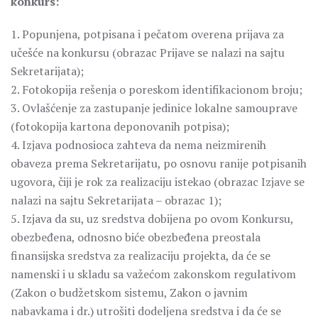
konkurs:
1. Popunjena, potpisana i pečatom overena prijava za
učešće na konkursu (obrazac Prijave se nalazi na sajtu
Sekretarijata);
2. Fotokopija rešenja o poreskom identifikacionom broju;
3. Ovlašćenje za zastupanje jedinice lokalne samouprave
(fotokopija kartona deponovanih potpisa);
4. Izjava podnosioca zahteva da nema neizmirenih
obaveza prema Sekretarijatu, po osnovu ranije potpisanih
ugovora, čiji je rok za realizaciju istekao (obrazac Izjave se
nalazi na sajtu Sekretarijata – obrazac 1);
5. Izjava da su, uz sredstva dobijena po ovom Konkursu,
obezbeđena, odnosno biće obezbeđena preostala
finansijska sredstva za realizaciju projekta, da će se
namenski i u skladu sa važećom zakonskom regulativom
(Zakon o budžetskom sistemu, Zakon o javnim
nabavkama i dr.) utrošiti dodeljena sredstva i da će se