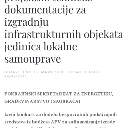
dokumentacije za
izgradnju
infrastrukturnih objekata
jedinica lokalne
samouprave
OBJAVLJENO
26. MART 2018.
. OBJAVLJENO U
KONKURSI
.
POKRAJINSKI SEKRETARIJAT ZA ENERGETIKU,
GRAĐEVINARSTVO I SAOBRAĆAJ
Javni konkurs za dodelu bespovratnih podsticajnih
sredstava iz budžeta APV za sufinansiranje izrade