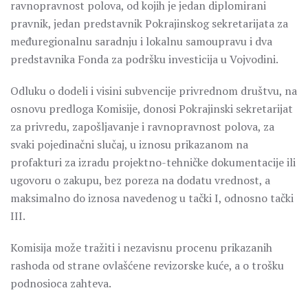
ravnopravnost polova, od kojih je jedan diplomirani
pravnik, jedan predstavnik Pokrajinskog sekretarijata za
međuregionalnu saradnju i lokalnu samoupravu i dva
predstavnika Fonda za podršku investicija u Vojvodini.
Odluku o dodeli i visini subvencije privrednom društvu, na
osnovu predloga Komisije, donosi Pokrajinski sekretarijat
za privredu, zapošljavanje i ravnopravnost polova, za
svaki pojedinačni slučaj, u iznosu prikazanom na
profakturi za izradu projektno-tehničke dokumentacije ili
ugovoru o zakupu, bez poreza na dodatu vrednost, a
maksimalno do iznosa navedenog u tački I, odnosno tački
III.
Komisija može tražiti i nezavisnu procenu prikazanih
rashoda od strane ovlašćene revizorske kuće, a o trošku
podnosioca zahteva.