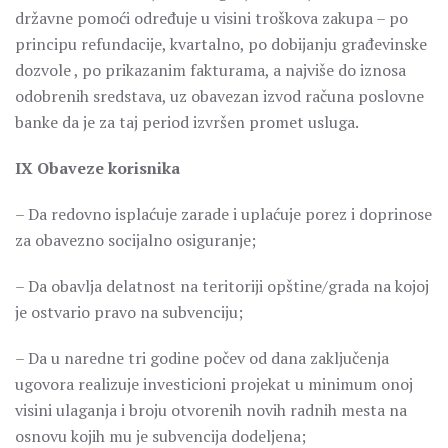
državne pomoći određuje u visini troškova zakupa – po
principu refundacije, kvartalno, po dobijanju građevinske
dozvole , po prikazanim fakturama, a najviše do iznosa
odobrenih sredstava, uz obavezan izvod računa poslovne
banke da je za taj period izvršen promet usluga.
IX Obaveze korisnika
– Da redovno isplaćuje zarade i uplaćuje porez i doprinose
za obavezno socijalno osiguranje;
– Da obavlja delatnost na teritoriji opštine/grada na kojoj
je ostvario pravo na subvenciju;
– Da u naredne tri godine počev od dana zaključenja
ugovora realizuje investicioni projekat u minimum onoj
visini ulaganja i broju otvorenih novih radnih mesta na
osnovu kojih mu je subvencija dodeljena;