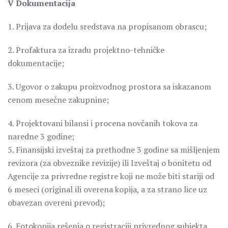
V Dokumentacija
1. Prijava za dodelu sredstava na propisanom obrascu;
2. Profaktura za izradu projektno-tehničke
dokumentacije;
3. Ugovor o zakupu proizvodnog prostora sa iskazanom
cenom mesečne zakupnine;
4. Projektovani bilansi i procena novčanih tokova za
naredne 3 godine;
5. Finansijski izveštaj za prethodne 3 godine sa mišljenjem
revizora (za obveznike revizije) ili Izveštaj o bonitetu od
Agencije za privredne registre koji ne može biti stariji od
6 meseci (original ili overena kopija, a za strano lice uz
obavezan overeni prevod);
6. Fotokopija rešenja o registraciji privrednog subjekta