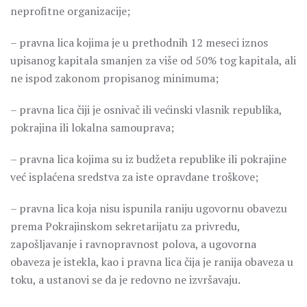
neprofitne organizacije;
– pravna lica kojima je u prethodnih 12 meseci iznos
upisanog kapitala smanjen za više od 50% tog kapitala, ali
ne ispod zakonom propisanog minimuma;
– pravna lica čiji je osnivač ili većinski vlasnik republika,
pokrajina ili lokalna samouprava;
– pravna lica kojima su iz budžeta republike ili pokrajine
već isplaćena sredstva za iste opravdane troškove;
– pravna lica koja nisu ispunila raniju ugovornu obavezu
prema Pokrajinskom sekretarijatu za privredu,
zapošljavanje i ravnopravnost polova, a ugovorna
obaveza je istekla, kao i pravna lica čija je ranija obaveza u
toku, a ustanovi se da je redovno ne izvršavaju.