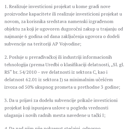
1. Realizuje investicioni projekat u kome gradi nove
proizvodne kapacitete ili realizuje investicioni projekat u
novom, za korisnika sredstava namenski izgrađenom
objektu za koji je ugovoren dugoročni zakup u trajanju od
najmanje 6 godina od dana zaključenja ugovora o dodeli
subvencije na teritoriji AP Vojvodine;
2. Posluje u prerađivačkoj ili industriji informacionih
tehnologija (prema Uredbi o klasifikaciji delatnosti, „Sl. gl.
RS“ br. 54/2010 – sve delatnosti iz sektora C, kao i
delatnost 62.01 iz sektora J) sa minimalnim učešćem
izvoza od 50% ukupnog prometa u prethodne 3 godine;
3. Da u prijavi za dodelu subvencije prikaže investicioni
projekat koji ispunjava uslove u pogledu vrednosti
ulaganja i novih radnih mesta navedene u tački I;
4. Da nad njim nije pokrenut stečajni, odnosno