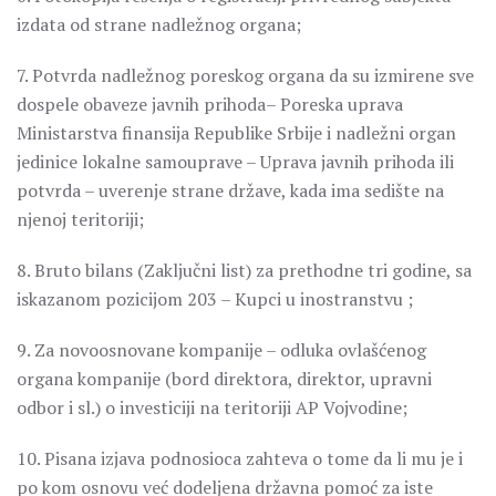
izdata od strane nadležnog organa;
7. Potvrda nadležnog poreskog organa da su izmirene sve
dospele obaveze javnih prihoda– Poreska uprava
Ministarstva finansija Republike Srbije i nadležni organ
jedinice lokalne samouprave – Uprava javnih prihoda ili
potvrda – uverenje strane države, kada ima sedište na
njenoj teritoriji;
8. Bruto bilans (Zaključni list) za prethodne tri godine, sa
iskazanom pozicijom 203 – Kupci u inostranstvu ;
9. Za novoosnovane kompanije – odluka ovlašćenog
organa kompanije (bord direktora, direktor, upravni
odbor i sl.) o investiciji na teritoriji AP Vojvodine;
10. Pisana izjava podnosioca zahteva o tome da li mu je i
po kom osnovu već dodeljena državna pomoć za iste