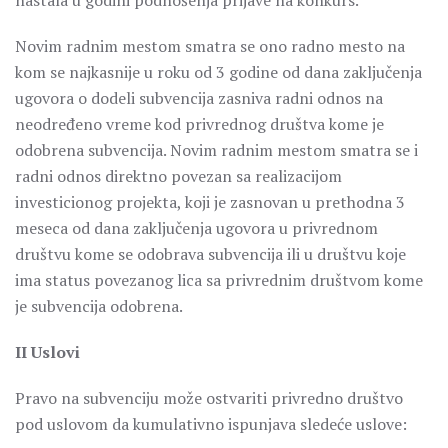
nastala u godini podnošenja prijave na konkurs.
Novim radnim mestom smatra se ono radno mesto na
kom se najkasnije u roku od 3 godine od dana zaključenja
ugovora o dodeli subvencija zasniva radni odnos na
neodređeno vreme kod privrednog društva kome je
odobrena subvencija. Novim radnim mestom smatra se i
radni odnos direktno povezan sa realizacijom
investicionog projekta, koji je zasnovan u prethodna 3
meseca od dana zaključenja ugovora u privrednom
društvu kome se odobrava subvencija ili u društvu koje
ima status povezanog lica sa privrednim društvom kome
je subvencija odobrena.
II Uslovi
Pravo na subvenciju može ostvariti privredno društvo
pod uslovom da kumulativno ispunjava sledeće uslove: