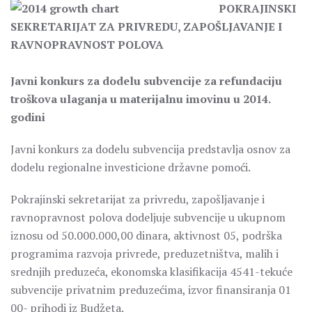
POKRAJINSKI
SEKRETARIJAT ZA PRIVREDU, ZAPOŠLJAVANJE I
RAVNOPRAVNOST POLOVA
Јavni konkurs za dodelu subvencije za refundaciju
troškova ulaganja u materijalnu imovinu u 2014.
godini
Javni konkurs za dodelu subvencija predstavlja osnov za
dodelu regionalne investicione državne pomoći.
Pokrajinski sekretarijat za privredu, zapošljavanje i
ravnopravnost polova dodeljuje subvencije u ukupnom
iznosu od 50.000.000,00 dinara, aktivnost 05, podrška
programima razvoja privrede, preduzetništva, malih i
srednjih preduzeća, ekonomska klasifikacija 4541-tekuće
subvencije privatnim preduzećima, izvor finansiranja 01
00- prihodi iz Budžeta.