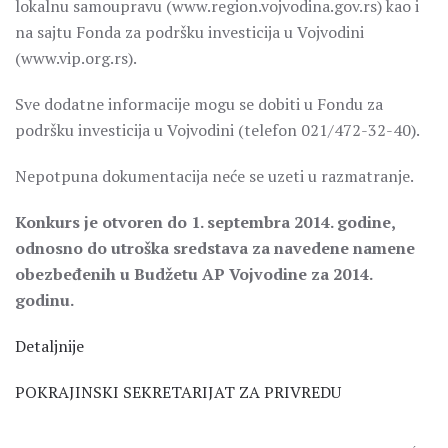
lokalnu samoupravu (www.region.vojvodina.gov.rs) kao i
na sajtu Fonda za podršku investicija u Vojvodini
(www.vip.org.rs).
Sve dodatne informacije mogu se dobiti u Fondu za
podršku investicija u Vojvodini (telefon 021/472-32-40).
Nepotpuna dokumentacija neće se uzeti u razmatranje.
Konkurs je otvoren do 1. septembra 2014. godine,
odnosno do utroška sredstava za navedene namene
obezbeđenih u Budžetu AP Vojvodine za 2014.
godinu.
Detaljnije
POKRAJINSKI SEKRETARIJAT ZA PRIVREDU