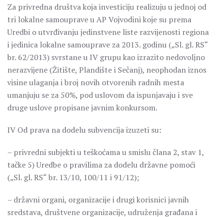
Za privredna društva koja investiciju realizuju u jednoj od
tri lokalne samouprave u AP Vojvodini koje su prema
Uredbi o utvrđivanju jedinstvene liste razvijenosti regiona
i jedinica lokalne samouprave za 2013. godinu („Sl. gl. RS“
br. 62/2013) svrstane u IV grupu kao izrazito nedovoljno
nerazvijene (Žitište, Plandište i Sečanj), neophodan iznos
visine ulaganja i broj novih otvorenih radnih mesta
umanjuju se za 50%, pod uslovom da ispunjavaju i sve
druge uslove propisane javnim konkursom.
IV Od prava na dodelu subvencija izuzeti su:
– privredni subjekti u teškoćama u smislu člana 2, stav 1,
tačke 5) Uredbe o pravilima za dodelu državne pomoći
(„Sl. gl. RS“ br. 13/10, 100/11 i 91/12);
– državni organi, organizacije i drugi korisnici javnih
sredstava, društvene organizacije, udruženja građana i