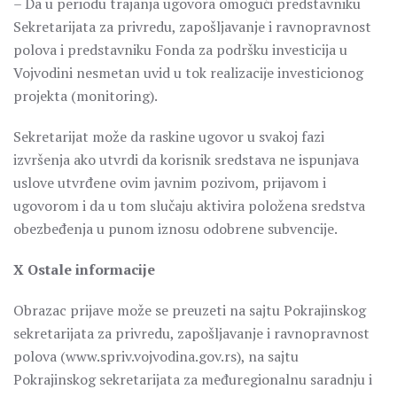
– Da u periodu trajanja ugovora omogući predstavniku
Sekretarijata za privredu, zapošljavanje i ravnopravnost
polova i predstavniku Fonda za podršku investicija u
Vojvodini nesmetan uvid u tok realizacije investicionog
projekta (monitoring).
Sekretarijat može da raskine ugovor u svakoj fazi
izvršenja ako utvrdi da korisnik sredstava ne ispunjava
uslove utvrđene ovim javnim pozivom, prijavom i
ugovorom i da u tom slučaju aktivira položena sredstva
obezbeđenja u punom iznosu odobrene subvencije.
X Ostale informacije
Obrazac prijave može se preuzeti na sajtu Pokrajinskog
sekretarijata za privredu, zapošljavanje i ravnopravnost
polova (www.spriv.vojvodina.gov.rs), na sajtu
Pokrajinskog sekretarijata za međuregionalnu saradnju i