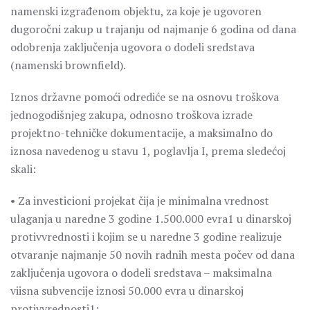
namenski izgrađenom objektu, za koje je ugovoren
dugoročni zakup u trajanju od najmanje 6 godina od dana
odobrenja zaključenja ugovora o dodeli sredstava
(namenski brownfield).
Iznos državne pomoći odrediće se na osnovu troškova
jednogodišnjeg zakupa, odnosno troškova izrade
projektno-tehničke dokumentacije, a maksimalno do
iznosa navedenog u stavu 1, poglavlja I, prema sledećoj
skali:
• Za investicioni projekat čija je minimalna vrednost
ulaganja u naredne 3 godine 1.500.000 evra1 u dinarskoj
protivvrednosti i kojim se u naredne 3 godine realizuje
otvaranje najmanje 50 novih radnih mesta počev od dana
zaključenja ugovora o dodeli sredstava – maksimalna
viisna subvencije iznosi 50.000 evra u dinarskoj
protivvrednosti1;