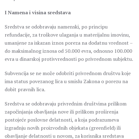
I Namena i visina sredstava
Sredstva se odobravaju namenski, po principu
refundacije, za troškove ulaganja u materijalnu imovinu,
umanjene za iskazan iznos poreza na dodatnu vrednost –
do maksimalnog iznosa od 50.000 evra, odnosno 100.000
evra u dinarskoj protivvrednosti po privrednom subjektu.
Subvencija se ne može odobriti privrednom društvu koje
ima status povezanog lica u smislu Zakona o porezu na
dobit pravnih lica.
Sredstva se odobravaju privrednim društvima prilikom
započinjanja obavljanja nove ili prilikom proširenja
postojeće poslovne delatnosti, a koja podrazumeva
izgradnju novih proizvodnih objekata (greenfield) ili
obavljanje delatnosti u novom, za korisnika sredstava