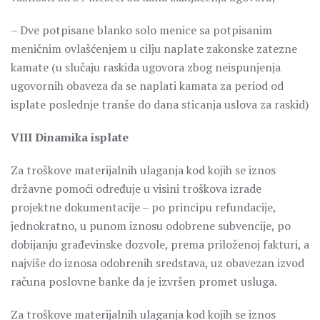
– Dve potpisane blanko solo menice sa potpisanim
meničnim ovlašćenjem u cilju naplate zakonske zatezne
kamate (u slučaju raskida ugovora zbog neispunjenja
ugovornih obaveza da se naplati kamata za period od
isplate poslednje tranše do dana sticanja uslova za raskid)
VIII Dinamika isplate
Za troškove materijalnih ulaganja kod kojih se iznos
državne pomoći određuje u visini troškova izrade
projektne dokumentacije – po principu refundacije,
jednokratno, u punom iznosu odobrene subvencije, po
dobijanju građevinske dozvole, prema priloženoj fakturi, a
najviše do iznosa odobrenih sredstava, uz obavezan izvod
računa poslovne banke da je izvršen promet usluga.
Za troškove materijalnih ulaganja kod kojih se iznos