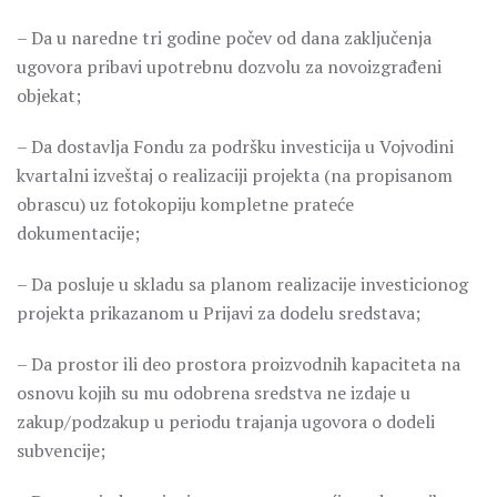
– Da u naredne tri godine počev od dana zaključenja
ugovora pribavi upotrebnu dozvolu za novoizgrađeni
objekat;
– Da dostavlja Fondu za podršku investicija u Vojvodini
kvartalni izveštaj o realizaciji projekta (na propisanom
obrascu) uz fotokopiju kompletne prateće
dokumentacije;
– Da posluje u skladu sa planom realizacije investicionog
projekta prikazanom u Prijavi za dodelu sredstava;
– Da prostor ili deo prostora proizvodnih kapaciteta na
osnovu kojih su mu odobrena sredstva ne izdaje u
zakup/podzakup u periodu trajanja ugovora o dodeli
subvencije;