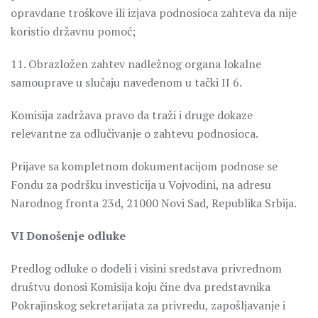
opravdane troškove ili izjava podnosioca zahteva da nije
koristio državnu pomoć;
11. Obrazložen zahtev nadležnog organa lokalne
samouprave u slučaju navedenom u tački II 6.
Komisija zadržava pravo da traži i druge dokaze
relevantne za odlučivanje o zahtevu podnosioca.
Prijave sa kompletnom dokumentacijom podnose se
Fondu za podršku investicija u Vojvodini, na adresu
Narodnog fronta 23d, 21000 Novi Sad, Republika Srbija.
VI Donošenje odluke
Predlog odluke o dodeli i visini sredstava privrednom
društvu donosi Komisija koju čine dva predstavnika
Pokrajinskog sekretarijata za privredu, zapošljavanje i