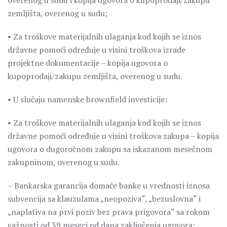
overenog u sudu i kopija ugovora o kupoprodaji/zakupu
zemljišta, overenog u sudu;
• Za troškove materijalnih ulaganja kod kojih se iznos
državne pomoći određuje u visini troškova izrade
projektne dokumentacije – kopija ugovora o
kupoprodaji/zakupu zemljišta, overenog u sudu.
• U slučaju namenske brownfield investicije:
• Za troškove materijalnih ulaganja kod kojih se iznos
državne pomoći određuje u visini troškova zakupa – kopija
ugovora o dugoročnom zakupu sa iskazanom mesečnom
zakupninom, overenog u sudu.
– Bankarska garancija domaće banke u vrednosti iznosa
subvencija sa klauzulama „neopoziva“, „bezuslovna“ i
„naplativa na prvi poziv bez prava prigovora“ sa rokom
važnosti od 39 meseci od dana zaključenja ugovora;