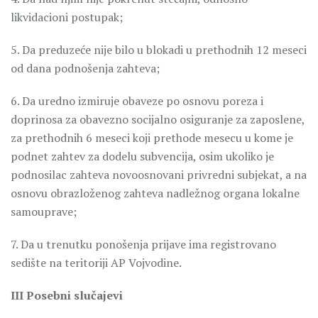
likvidacioni postupak;
5. Da preduzeće nije bilo u blokadi u prethodnih 12 meseci
od dana podnošenja zahteva;
6. Da uredno izmiruje obaveze po osnovu poreza i
doprinosa za obavezno socijalno osiguranje za zaposlene,
za prethodnih 6 meseci koji prethode mesecu u kome je
podnet zahtev za dodelu subvencija, osim ukoliko je
podnosilac zahteva novoosnovani privredni subjekat, a na
osnovu obrazloženog zahteva nadležnog organa lokalne
samouprave;
7. Da u trenutku ponošenja prijave ima registrovano
sedište na teritoriji AP Vojvodine.
III Posebni slučajevi