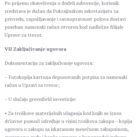
Po prijemu obaveštenja o dodeli subvencije, korisnik
sredstava je dužan da Pokrajinskom sekretarijatu za
privredu, zapošljavanje i ravnopravnost polova dostavi
poseban namenski račun otvoren kod nadležne filijale
Uprave za trezor.
VII Zaključivanje ugovora
Dokumentacija za zaključivanje ugovora:
– Fotokopija kartona deponovanih potpisa za namenski
račun u Upravi za trezor;
– U slučaju greenfield investicije:
• Za troškove materijalnih ulaganja kod kojih se iznos
državne pomoći određuje u visini troškova zakupa – kopija
ugovora o zakupu sa iskazanom mesečnom zakupninom,