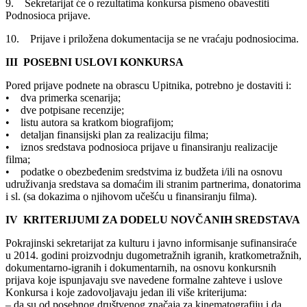
9. Sekretarijat će o rezultatima konkursa pismeno obavestiti
Podnosioca prijave.
10. Prijave i priložena dokumentacija se ne vraćaju podnosiocima.
III POSEBNI USLOVI KONKURSA
Pored prijave podnete na obrascu Upitnika, potrebno je dostaviti i:
• dva primerka scenarija;
• dve potpisane recenzije;
• listu autora sa kratkom biografijom;
• detaljan finansijski plan za realizaciju filma;
• iznos sredstava podnosioca prijave u finansiranju realizacije
filma;
• podatke o obezbeđenim sredstvima iz budžeta i/ili na osnovu
udruživanja sredstava sa domaćim ili stranim partnerima, donatorima
i sl. (sa dokazima o njihovom učešću u finansiranju filma).
IV KRITERIJUMI ZA DODELU NOVČANIH SREDSTAVA
Pokrajinski sekretarijat za kulturu i javno informisanje sufinansiraće
u 2014. godini proizvodnju dugometražnih igranih, kratkometražnih,
dokumentarno-igranih i dokumentarnih, na osnovu konkursnih
prijava koje ispunjavaju sve navedene formalne zahteve i uslove
Konkursa i koje zadovoljavaju jedan ili više kriterijuma:
– da su od posebnog društvenog značaja za kinematografiju i da