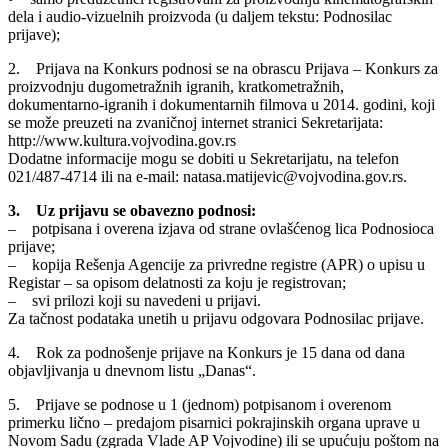
dela i audio-vizuelnih proizvoda (u daljem tekstu: Podnosilac
prijave);
2. Prijava na Konkurs podnosi se na obrascu Prijava – Konkurs za
proizvodnju dugometražnih igranih, kratkometražnih,
dokumentarno-igranih i dokumentarnih filmova u 2014. godini, koji
se može preuzeti na zvaničnoj internet stranici Sekretarijata:
http://www.kultura.vojvodina.gov.rs
Dodatne informacije mogu se dobiti u Sekretarijatu, na telefon
021/487-4714 ili na e-mail: natasa.matijevic@vojvodina.gov.rs.
3. Uz prijavu se obavezno podnosi:
– potpisana i overena izjava od strane ovlašćenog lica Podnosioca
prijave;
– kopija Rešenja Agencije za privredne registre (APR) o upisu u
Registar – sa opisom delatnosti za koju je registrovan;
– svi prilozi koji su navedeni u prijavi.
Za tačnost podataka unetih u prijavu odgovara Podnosilac prijave.
4. Rok za podnošenje prijave na Konkurs je 15 dana od dana
objavljivanja u dnevnom listu „Danas“.
5. Prijave se podnose u 1 (jednom) potpisanom i overenom
primerku lično – predajom pisarnici pokrajinskih organa uprave u
Novom Sadu (zgrada Vlade AP Vojvodine) ili se upućuju poštom na