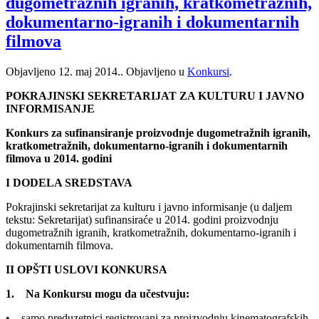
dugometražnih igranih, kratkometražnih,
dokumentarno-igranih i dokumentarnih
filmova
Objavljeno
12. maj 2014.
. Objavljeno u
Konkursi
.
POKRAJINSKI SEKRETARIJAT ZA KULTURU I JAVNO
INFORMISANJE
Konkurs za sufinansiranje proizvodnje dugometražnih igranih,
kratkometražnih, dokumentarno-igranih i dokumentarnih
filmova u 2014. godini
I DODELA SREDSTAVA
Pokrajinski sekretarijat za kulturu i javno informisanje (u daljem
tekstu: Sekretarijat) sufinansiraće u 2014. godini proizvodnju
dugometražnih igranih, kratkometražnih, dokumentarno-igranih i
dokumentarnih filmova.
II OPŠTI USLOVI KONKURSA
1. Na Konkursu mogu da učestvuju:
• samo preduzetnici registrovani za proizvodnju kinematografskih