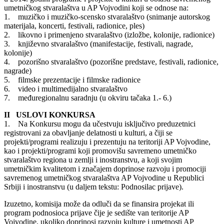
umetničkog stvaralaštva u AP Vojvodini koji se odnose na:
1. muzičko i muzičko-scensko stvaralaštvo (snimanje autorskog
materijala, koncerti, festivali, radionice, ples)
2. likovno i primenjeno stvaralaštvo (izložbe, kolonije, radionice)
3. književno stvaralaštvo (manifestacije, festivali, nagrade,
kolonije)
4. pozorišno stvaralaštvo (pozorišne predstave, festivali, radionice,
nagrade)
5. filmske prezentacije i filmske radionice
6. video i multimedijalno stvaralaštvo
7. međuregionalnu saradnju (u okviru tačaka 1.- 6.)
II USLOVI KONKURSA
1. Na Konkursu mogu da učestvuju isključivo preduzetnici
registrovani za obavljanje delatnosti u kulturi, a čiji se
projekti/programi realizuju i prezentuju na teritoriji AP Vojvodine,
kao i projekti/programi koji promovišu savremeno umetničko
stvaralaštvo regiona u zemlji i inostranstvu, a koji svojim
umetničkim kvalitetom i značajem doprinose razvoju i promociji
savremenog umetničkog stvaralaštva AP Vojvodine u Republici
Srbiji i inostranstvu (u daljem tekstu: Podnosilac prijave).
Izuzetno, komisija može da odluči da se finansira projekat ili
program podnosioca prijave čije je sedište van teritorije AP
Vojvodine, ukoliko doprinosi razvoju kulture i umetnosti AP