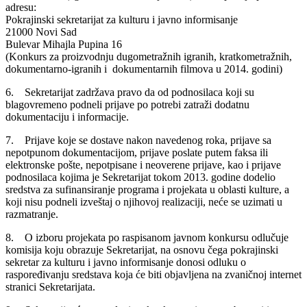
adresu:
Pokrajinski sekretarijat za kulturu i javno informisanje
21000 Novi Sad
Bulevar Mihajla Pupina 16
(Konkurs za proizvodnju dugometražnih igranih, kratkometražnih,
dokumentarno-igranih i dokumentarnih filmova u 2014. godini)
6. Sekretarijat zadržava pravo da od podnosilaca koji su
blagovremeno podneli prijave po potrebi zatraži dodatnu
dokumentaciju i informacije.
7. Prijave koje se dostave nakon navedenog roka, prijave sa
nepotpunom dokumentacijom, prijave poslate putem faksa ili
elektronske pošte, nepotpisane i neoverene prijave, kao i prijave
podnosilaca kojima je Sekretarijat tokom 2013. godine dodelio
sredstva za sufinansiranje programa i projekata u oblasti kulture, a
koji nisu podneli izveštaj o njihovoj realizaciji, neće se uzimati u
razmatranje.
8. O izboru projekata po raspisanom javnom konkursu odlučuje
komisija koju obrazuje Sekretarijat, na osnovu čega pokrajinski
sekretar za kulturu i javno informisanje donosi odluku o
raspoređivanju sredstava koja će biti objavljena na zvaničnoj internet
stranici Sekretarijata.