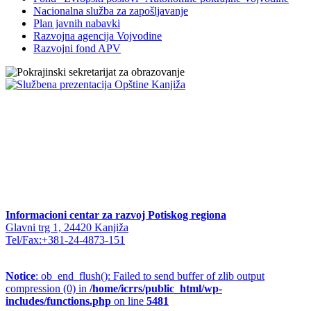
Nacionalna služba za zapošljavanje
Plan javnih nabavki
Razvojna agencija Vojvodine
Razvojni fond APV
Informacioni centar za razvoj Potiskog regiona
Glavni trg 1, 24420 Kanjiža
Tel/Fax:+381-24-4873-151
Notice
: ob_end_flush(): Failed to send buffer of zlib output
compression (0) in
/home/icrrs/public_html/wp-
includes/functions.php
on line
5481