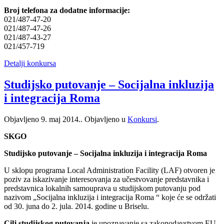
Broj telefona za dodatne informacije:
021/487-47-20
021/487-47-26
021/487-43-27
021/457-719
Detalji konkursa
Studijsko putovanje – Socijalna inkluzija
i integracija Roma
Objavljeno
9. maj 2014.
. Objavljeno u
Konkursi
.
SKGO
Studijsko putovanje – Socijalna inkluzija i integracija Roma
U sklopu programa Local Administration Facility (LAF) otvoren je
poziv za iskazivanje interesovanja za učestvovanje predstavnika i
predstavnica lokalnih samouprava u studijskom putovanju pod
nazivom „Socijalna inkluzija i integracija Roma “ koje će se održati
od 30. juna do 2. jula. 2014. godine u Briselu.
Cilj studijskog putovanja
je upoznavanje sa zakonodavstvom EU