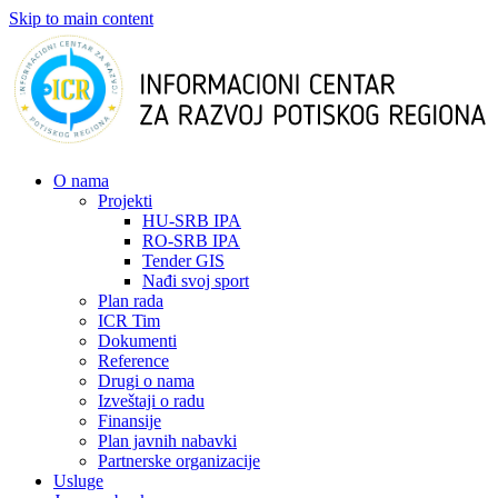
Skip to main content
О nama
Projekti
HU-SRB IPA
RO-SRB IPA
Tender GIS
Nađi svoj sport
Plan rada
ICR Tim
Dokumenti
Reference
Drugi o nama
Izveštaji o radu
Finansije
Plan javnih nabavki
Partnerske organizacije
Usluge