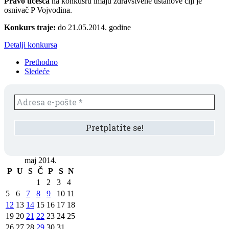
Pravo učešća
na konkusru imaju zdravstvene ustanove čiji je
osnivač P Vojvodina.
Konkurs traje:
do 21.05.2014. godine
Detalji konkursa
Prethodno
Sledeće
maj 2014.
P
U
S
Č
P
S
N
1
2
3
4
5
6
7
8
9
10
11
12
13
14
15
16
17
18
19
20
21
22
23
24
25
26
27
28
29
30
31