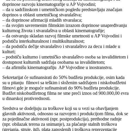
doprinose razvoju kinematografije u AP Vojvodini;
– da u sadržinskom i umetničkom pogledu predstavljaju značajan
doprinos u oblasti umetničkog stvaralaštva;
– da doprinose afirmaciji mladih stvaralaca;
– da svojim savremenim filmskim izrazom doprinose unapređivanju
kulturnog života i stvaralaštva u oblasti kinematografije;
– da ostvaruju skladan razvoj filmske umetnosti u AP Vojvodini i
podstiču interkulturalnost i multikulturalnost;
– da podstiču dečije stvaralaštvo i stvaralaštvo za decu i mlade u
kulturi;
– podstiču kulturno i umetničko stvaralaštvo osoba sa invaliditetom i
dostupnost kulturnih sadržaja osobama sa invaliditetom;
– da afirmišu kinematografiju AP Vojvodine u inostranstvu.
Sekretarijat će sufinansirati do 50% budžeta produkcije, osim kada
su u pitanju filmovi sa teškim i složenim sadržajem i niskobudžetni
filmovi gde je moguće sufinansirati do 90% budžeta produkcije.
Budžet niskobudžetnog filma ne sme preći iznos od 900.000,00 evra
u dinarskoj protivrednosti.
Sredstva se dodeljuju za troškove koji su u vezi sa obavljanjem
glavnih aktivnosti, odnosno sa razvojem i produkcijom filma, dok se
za pojedinačne aktivnosti (npr. postprodukcija), prethodne radnje
(npr. obilazak terena za snimanje), za plaćanje stalnih troškova
(grejanja, struje, itd), plata zaposlenih i troškova reprezentacije