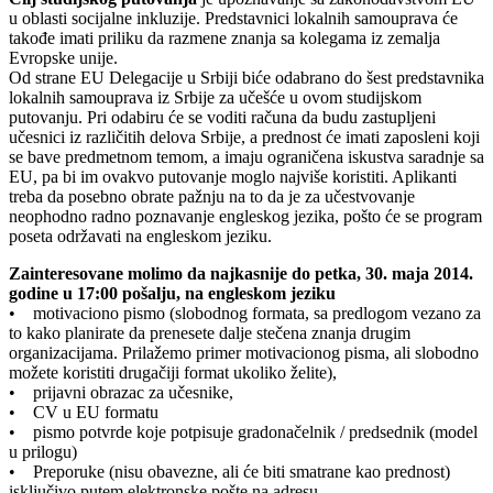
u oblasti socijalne inkluzije. Predstavnici lokalnih samouprava će
takođe imati priliku da razmene znanja sa kolegama iz zemalja
Evropske unije.
Od strane EU Delegacije u Srbiji biće odabrano do šest predstavnika
lokalnih samouprava iz Srbije za učešće u ovom studijskom
putovanju. Pri odabiru će se voditi računa da budu zastupljeni
učesnici iz različitih delova Srbije, a prednost će imati zaposleni koji
se bave predmetnom temom, a imaju ograničena iskustva saradnje sa
EU, pa bi im ovakvo putovanje moglo najviše koristiti. Aplikanti
treba da posebno obrate pažnju na to da je za učestvovanje
neophodno radno poznavanje engleskog jezika, pošto će se program
poseta održavati na engleskom jeziku.
Zainteresovane molimo da najkasnije do petka, 30. maja 2014.
godine u 17:00 pošalju, na engleskom jeziku
• motivaciono pismo (slobodnog formata, sa predlogom vezano za
to kako planirate da prenesete dalje stečena znanja drugim
organizacijama. Prilažemo primer motivacionog pisma, ali slobodno
možete koristiti drugačiji format ukoliko želite),
• prijavni obrazac za učesnike,
• CV u EU formatu
• pismo potvrde koje potpisuje gradonačelnik / predsednik (model
u prilogu)
• Preporuke (nisu obavezne, ali će biti smatrane kao prednost)
isključivo putem elektronske pošte na adresu