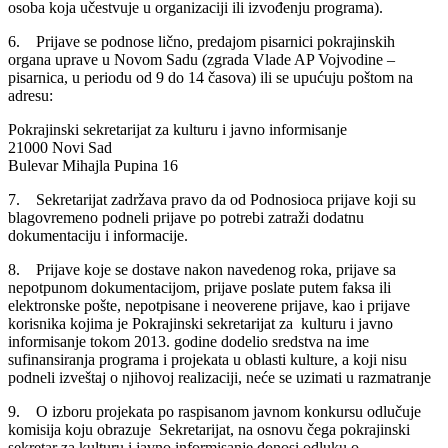
osoba koja učestvuje u organizaciji ili izvođenju programa).
6. Prijave se podnose lično, predajom pisarnici pokrajinskih
organa uprave u Novom Sadu (zgrada Vlade AP Vojvodine –
pisarnica, u periodu od 9 do 14 časova) ili se upućuju poštom na
adresu:
Pokrajinski sekretarijat za kulturu i javno informisanje
21000 Novi Sad
Bulevar Mihajla Pupina 16
7. Sekretarijat zadržava pravo da od Podnosioca prijave koji su
blagovremeno podneli prijave po potrebi zatraži dodatnu
dokumentaciju i informacije.
8. Prijave koje se dostave nakon navedenog roka, prijave sa
nepotpunom dokumentacijom, prijave poslate putem faksa ili
elektronske pošte, nepotpisane i neoverene prijave, kao i prijave
korisnika kojima je Pokrajinski sekretarijat za kulturu i javno
informisanje tokom 2013. godine dodelio sredstva na ime
sufinansiranja programa i projekata u oblasti kulture, a koji nisu
podneli izveštaj o njihovoj realizaciji, neće se uzimati u razmatranje
9. O izboru projekata po raspisanom javnom konkursu odlučuje
komisija koju obrazuje Sekretarijat, na osnovu čega pokrajinski
sekretar za kulturu i javno informisanje donosi odluku o