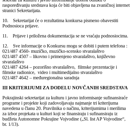
raspoređivanju sredstava koja će biti objavljena na zvaničnoj internet
stranici Sekretarijata.
10. Sekretarijat će o rezultatima konkursa pismeno obavestiti
Podnosioca prijave.
11. Prijave i priložena dokumentacija se ne vraćaju podnosiocima.
12. Sve informacije o Konkursu mogu se dobiti i putem telefona :
021/487 4560- muzičko, muzičko-scensko stvaralaštvo
021/487 4507 – likovno i primenjeno stvaralaštvo, književno
stvaralaštvo
021/487 4264 – pozorišno stvaralaštvo, filmske prezentacije i
filmske radionice, video i multimedijalno stvaralaštvo
021/487 4642 – međuregionalna saradnja
III KRITERIJUMI ZA DODELU NOVČANIH SREDSTAVA
Pokrajinski sekretarijat za kulturu i javno informisanje sufinansiraće
programe i projekte koji zadovoljavaju najmanje tri kriterijuma
navedena u članu 20. Pravilnika o načinu, kriterijumima i merilima
za izbor projekata u kulturi koji se finansiraju i sufinansiraju iz
budžeta Autonomne Pokrajine Vojvodine („Sl. list AP Vojvodine“,
br. 1/13).