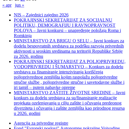
« apr
jun »
NIS – Zajednici zajedno 2026
POKRAJINSKI SEKRETARIJAT ZA SOCIJALNU
POLITIKU, DEMOGRAFIJU I RAVNOPRAVNOST
POLOVA – Javni konkursi – unapređenje položaja Roma i
Romkinja
MINISTARSTVO ZA BRIGU O SELU – Javni konkurs za
dodelu bespovratnih sredstava za podršku razvoja privrednih
aktivnosti u seoskim sredinama na teritoriji Republike Srbije
za 2026. godinu
POKRAJINSKI SEKRETARIJAT ZA POLJOPRIVREDU,
VODOPRIVREDU I ŠUMARSTVO – Konkurs za dodelu
sredstava za finansiranje intenziviranja korišćenja
poljoprivrednog zemljišta kojim raspolažu poljoprivredne
stručne službe , poljoprivredne stručne i savetodavne službe i
iri tamiš ‒ putem nabavke opreme
MINISTARSTVO ZAŠTITE ŽIVOTNE SREDINE – Javni
konkurs za dodelu sredstava za su/finansiranje realizacije
projekata ozelenjavanja u cilju zaštite i očuvanja predeonog
diverziteta i očuvanja i zaštite zemljišta kao prirodnog resursa
u 2026. godini
Agencija za privredne registre
Fond "Evropski poslovi" Autonomne pokrajine Vojvodine