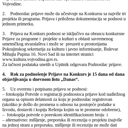
Vojvodine.
2. Podnosilac prijave može da učestvuje na Konkursu sa najviše tri
projekta ili programa. Prijava i priložena dokumentacija se podnosi u
jednom primerku.
3. Prijava na Konkurs podnosi se isključivo na obrascu konkursne
Prijave za programe i projekte u kulturi u oblasti savremenog
umetničkog stvaralaštva i može se preuzeti u prostorijama
Pokrajinskog sekretarija za kulturu i javno informisanje, Bulevar
Mihajla Pupina 16. Novi Sad ili na internet stranici
www.kultura.vojvodina.gov.rs.
Za tačnost podataka unetih u Upitnik odgovara Podnosilac prijave.
4. Rok za podnošenje Prijave na Konkurs je 15 dana od dana
objavljivanja u dnevnom listu „Danas“.
5. Uz overenu i potpisanu prijavu se podnosi:
– fotokopija Potvrde o registraciji podnosioca prijave kod nadležnog
organa sa opisom delatnosti za koju je podnosilac registrovan
(ukoliko je došlo do promena u odnosu na postojeće podatke u
Izvodu, dostaviti i kopiju Rešenja kojim su te promene odobrene),
– fotokopija potvrde o poreskom identifikacionom broju i
– alternativno: mišljenje, preporuka ili recenzija o projektu (najviše
na jednoj strani a preporuku, mišljenje ili recenziju ne može dati