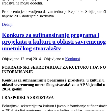
sredstva ne mogu dodeliti.
Producentu je dozvoljeno da van teritorije Republike Srbije potroši
najviše 20% dodeljenih sredstava.
Detalji
Konkurs za sufinansiranje programa i
projekata u kulturi u oblasti savremenog
umetničkog stvaralaštv
Objavljeno
12. maj 2014.
. Objavljeno u
Konkursi
.
POKRAJINSKI SEKRETARIJAT ZA KULTURU I JAVNO
INFORMISANJE
Konkurs za sufinansiranje programa i projekata u kulturi u
oblasti savremenog umetničkog stvaralaštva u AP Vojvodini u
2014. godini
I RASPODELA SREDSTAVA
Pokrajinski sekretarijat za kulturu i javno informisanje sufinansiraće
u 2014. godini programe i projekte u kulturi u oblasti savremenog