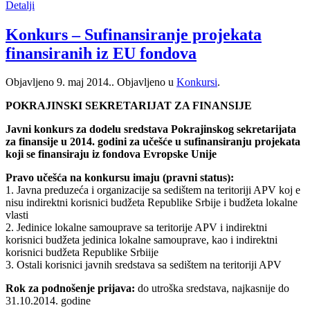
Detalji
Konkurs – Sufinansiranje projekata
finansiranih iz EU fondova
Objavljeno
9. maj 2014.
. Objavljeno u
Konkursi
.
POKRAJINSKI SEKRETARIJAT ZA FINANSIJE
Javni konkurs za dodelu sredstava Pokrajinskog sekretarijata
za finansije u 2014. godini za učešće u sufinansiranju projekata
koji se finansiraju iz fondova Evropske Unije
Pravo učešća na konkursu imaju (pravni status):
1. Javna preduzeća i organizacije sa sedištem na teritoriji APV koj e
nisu indirektni korisnici budžeta Republike Srbije i budžeta lokalne
vlasti
2. Jedinice lokalne samouprave sa teritorije APV i indirektni
korisnici budžeta jedinica lokalne samouprave, kao i indirektni
korisnici budžeta Republike Srbiije
3. Ostali korisnici javnih sredstava sa sedištem na teritoriji APV
Rok za podnošenje prijava:
do utroška sredstava, najkasnije do
31.10.2014. godine