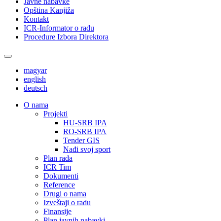
Javne nabavke
Opština Kanjiža
Kontakt
ICR-Informator o radu
Procedure Izbora Direktora
magyar
english
deutsch
О nama
Projekti
HU-SRB IPA
RO-SRB IPA
Tender GIS
Nađi svoj sport
Plan rada
ICR Tim
Dokumenti
Reference
Drugi o nama
Izveštaji o radu
Finansije
Plan javnih nabavki