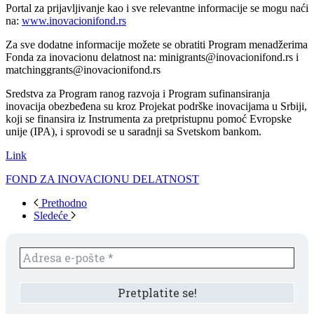
Portal za prijavljivanje kao i sve relevantne informacije se mogu naći
na:
www.inovacionifond.rs
Za sve dodatne informacije možete se obratiti Program menadžerima
Fonda za inovacionu delatnost na: minigrants@inovacionifond.rs i
matchinggrants@inovacionifond.rs
Sredstva za Program ranog razvoja i Program sufinansiranja
inovacija obezbeđena su kroz Projekat podrške inovacijama u Srbiji,
koji se finansira iz Instrumenta za pretpristupnu pomoć Evropske
unije (IPA), i sprovodi se u saradnji sa Svetskom bankom.
Link
FOND ZA INOVACIONU DELATNOST
Prethodno
Sledeće