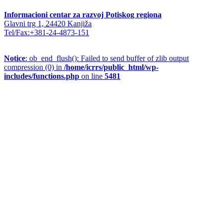
Informacioni centar za razvoj Potiskog regiona
Glavni trg 1, 24420 Kanjiža
Tel/Fax:+381-24-4873-151
Notice
: ob_end_flush(): Failed to send buffer of zlib output
compression (0) in
/home/icrrs/public_html/wp-
includes/functions.php
on line
5481