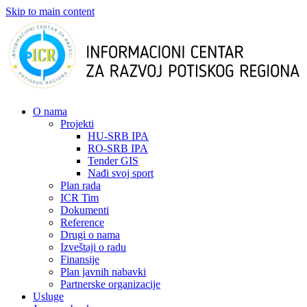
Skip to main content
О nama
Projekti
HU-SRB IPA
RO-SRB IPA
Tender GIS
Nađi svoj sport
Plan rada
ICR Tim
Dokumenti
Reference
Drugi o nama
Izveštaji o radu
Finansije
Plan javnih nabavki
Partnerske organizacije
Usluge