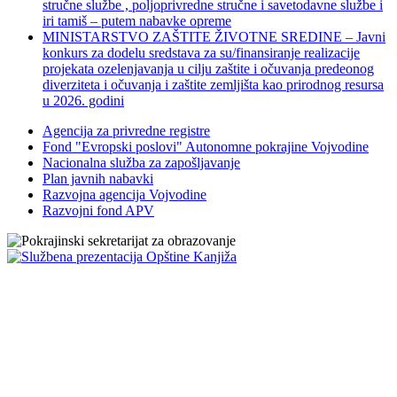
stručne službe , poljoprivredne stručne i savetodavne službe i
iri tamiš ‒ putem nabavke opreme
MINISTARSTVO ZAŠTITE ŽIVOTNE SREDINE – Javni
konkurs za dodelu sredstava za su/finansiranje realizacije
projekata ozelenjavanja u cilju zaštite i očuvanja predeonog
diverziteta i očuvanja i zaštite zemljišta kao prirodnog resursa
u 2026. godini
Agencija za privredne registre
Fond "Evropski poslovi" Autonomne pokrajine Vojvodine
Nacionalna služba za zapošljavanje
Plan javnih nabavki
Razvojna agencija Vojvodine
Razvojni fond APV