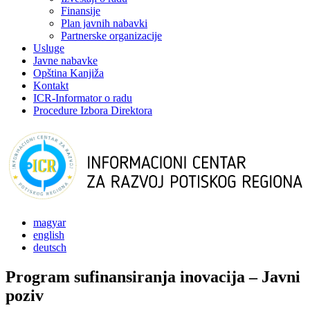
Finansije
Plan javnih nabavki
Partnerske organizacije
Usluge
Javne nabavke
Opština Kanjiža
Kontakt
ICR-Informator o radu
Procedure Izbora Direktora
magyar
english
deutsch
Program sufinansiranja inovacija – Javni
poziv