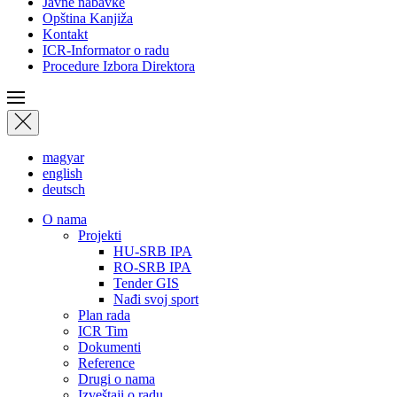
Javne nabavke
Opština Kanjiža
Kontakt
ICR-Informator o radu
Procedure Izbora Direktora
magyar
english
deutsch
О nama
Projekti
HU-SRB IPA
RO-SRB IPA
Tender GIS
Nađi svoj sport
Plan rada
ICR Tim
Dokumenti
Reference
Drugi o nama
Izveštaji o radu