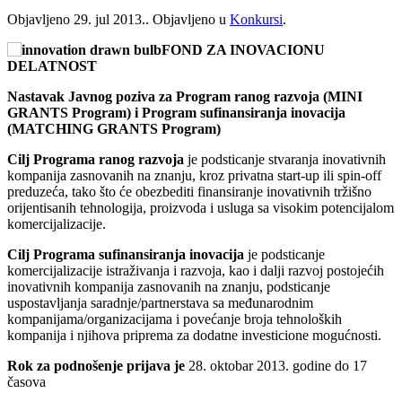
Objavljeno
29. jul 2013.
. Objavljeno u
Konkursi
.
FOND ZA INOVACIONU
DELATNOST
Nastavak Javnog poziva za Program ranog razvoja (MINI
GRANTS Program) i Program sufinansiranja inovacija
(MATCHING GRANTS Program)
Cilj Programa ranog razvoja
je podsticanje stvaranja inovativnih
kompanija zasnovanih na znanju, kroz privatna start-up ili spin-off
preduzeća, tako što će obezbediti finansiranje inovativnih tržišno
orijentisanih tehnologija, proizvoda i usluga sa visokim potencijalom
komercijalizacije.
Cilj Programa sufinansiranja inovacija
je podsticanje
komercijalizacije istraživanja i razvoja, kao i dalji razvoj postojećih
inovativnih kompanija zasnovanih na znanju, podsticanje
uspostavljanja saradnje/partnerstava sa međunarodnim
kompanijama/organizacijama i povećanje broja tehnoloških
kompanija i njihova priprema za dodatne investicione mogućnosti.
Rok za podnošenje prijava je
28. oktobar 2013. godine do 17
časova