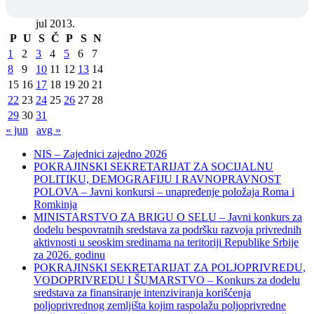
jul 2013.
P
U
S
Č
P
S
N
1
2
3
4
5
6
7
8
9
10
11
12
13
14
15
16
17
18
19
20
21
22
23
24
25
26
27
28
29
30
31
« jun
avg »
NIS – Zajednici zajedno 2026
POKRAJINSKI SEKRETARIJAT ZA SOCIJALNU
POLITIKU, DEMOGRAFIJU I RAVNOPRAVNOST
POLOVA – Javni konkursi – unapređenje položaja Roma i
Romkinja
MINISTARSTVO ZA BRIGU O SELU – Javni konkurs za
dodelu bespovratnih sredstava za podršku razvoja privrednih
aktivnosti u seoskim sredinama na teritoriji Republike Srbije
za 2026. godinu
POKRAJINSKI SEKRETARIJAT ZA POLJOPRIVREDU,
VODOPRIVREDU I ŠUMARSTVO – Konkurs za dodelu
sredstava za finansiranje intenziviranja korišćenja
poljoprivrednog zemljišta kojim raspolažu poljoprivredne