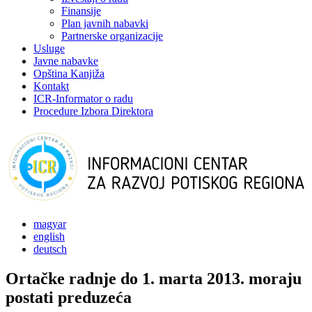
Finansije
Plan javnih nabavki
Partnerske organizacije
Usluge
Javne nabavke
Opština Kanjiža
Kontakt
ICR-Informator o radu
Procedure Izbora Direktora
magyar
english
deutsch
Ortačke radnje do 1. marta 2013. moraju
postati preduzeća