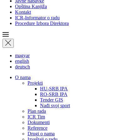
Javne nabavke
Opština Kanjiža
Kontakt
ICR-Informator o radu
Procedure Izbora Direktora
magyar
english
deutsch
О nama
Projekti
HU-SRB IPA
RO-SRB IPA
Tender GIS
Nađi svoj sport
Plan rada
ICR Tim
Dokumenti
Reference
Drugi o nama
Izveštaji o radu