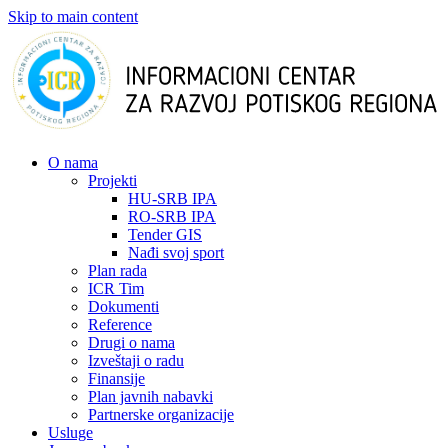
Skip to main content
О nama
Projekti
HU-SRB IPA
RO-SRB IPA
Tender GIS
Nađi svoj sport
Plan rada
ICR Tim
Dokumenti
Reference
Drugi o nama
Izveštaji o radu
Finansije
Plan javnih nabavki
Partnerske organizacije
Usluge