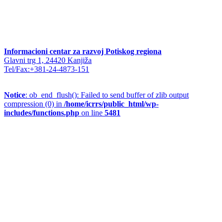
Informacioni centar za razvoj Potiskog regiona
Glavni trg 1, 24420 Kanjiža
Tel/Fax:+381-24-4873-151
Notice
: ob_end_flush(): Failed to send buffer of zlib output
compression (0) in
/home/icrrs/public_html/wp-
includes/functions.php
on line
5481