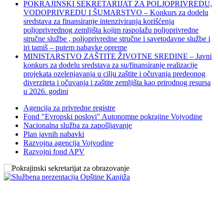
POKRAJINSKI SEKRETARIJAT ZA POLJOPRIVREDU,
VODOPRIVREDU I ŠUMARSTVO – Konkurs za dodelu
sredstava za finansiranje intenziviranja korišćenja
poljoprivrednog zemljišta kojim raspolažu poljoprivredne
stručne službe , poljoprivredne stručne i savetodavne službe i
iri tamiš ‒ putem nabavke opreme
MINISTARSTVO ZAŠTITE ŽIVOTNE SREDINE – Javni
konkurs za dodelu sredstava za su/finansiranje realizacije
projekata ozelenjavanja u cilju zaštite i očuvanja predeonog
diverziteta i očuvanja i zaštite zemljišta kao prirodnog resursa
u 2026. godini
Agencija za privredne registre
Fond "Evropski poslovi" Autonomne pokrajine Vojvodine
Nacionalna služba za zapošljavanje
Plan javnih nabavki
Razvojna agencija Vojvodine
Razvojni fond APV