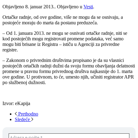
Objavljeno
8. januar 2013.
. Objavljeno u
Vesti
.
Ortačke radnje, od ove godine, više ne mogu da se osnivaju, a
postojeće moraju do marta da postanu preduzeća.
– Od 1. januara 2013. ne mogu se osnivati ortačke radnje, niti se
kod postojećih mogu registrovati promene podataka, već samo
mogu biti brisane iz Registra – ističu u Agenciji za privredne
registre.
– Zakonom o privrednim društvima propisano je da su vlasnici
postojećih ortačkih radnji dužni da svoju formu obavljanja delatnosti
promene u pravnu formu privrednog društva najkasnije do 1. marta
ove godine. U protivnom, to će, umesto njih, učiniti registrator APR
po službenoj dužnosti.
Izvor: eKapija
Prethodno
Sledeće