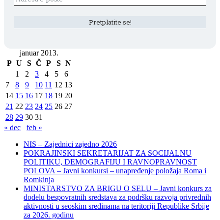
januar 2013.
P
U
S
Č
P
S
N
1
2
3
4
5
6
7
8
9
10
11
12
13
14
15
16
17
18
19
20
21
22
23
24
25
26
27
28
29
30
31
« dec
feb »
NIS – Zajednici zajedno 2026
POKRAJINSKI SEKRETARIJAT ZA SOCIJALNU
POLITIKU, DEMOGRAFIJU I RAVNOPRAVNOST
POLOVA – Javni konkursi – unapređenje položaja Roma i
Romkinja
MINISTARSTVO ZA BRIGU O SELU – Javni konkurs za
dodelu bespovratnih sredstava za podršku razvoja privrednih
aktivnosti u seoskim sredinama na teritoriji Republike Srbije
za 2026. godinu