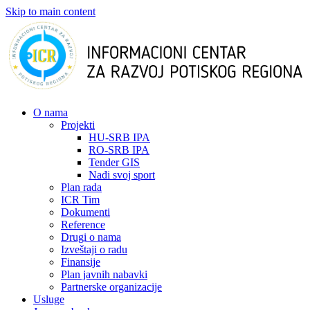
Skip to main content
О nama
Projekti
HU-SRB IPA
RO-SRB IPA
Tender GIS
Nađi svoj sport
Plan rada
ICR Tim
Dokumenti
Reference
Drugi o nama
Izveštaji o radu
Finansije
Plan javnih nabavki
Partnerske organizacije
Usluge