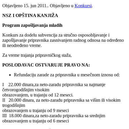
Objavljeno
15. jun 2011.
. Objavljeno u
Konkursi
.
NSZ I OPŠTINA KANJIŽA
Program zapošljavanja mladih
Konkurs za dodelu subvencija za stručno osposobljavanje i
zapošljavanje pripravnika zasnivanjem radnog odnosa na određeno
ili neodređeno vreme.
Za vreme trajanja pripravničkog staža,
POSLODAVAC OSTVARUJE PRAVO NA:
Refundaciju zarade za pripravnika u mesečnom iznosu od:
I 22.000 dinara,za neto-zaradu pripravnika sa najmanje
četvorogodišnjim visokim
obrazovanjem, u trajanju od 12 meseci.
II 20.000 dinara, za neto-zaradu pripravnika sa višim ili visokim
trogodišnjim
obrazovanjem u trajanju od 9 meseci
III 18.000 dinara,za neto-zaradu pripravnika sa srednjim
obrazovanjem u trajanju od 6 meseci