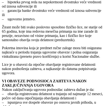
– hipoteka prvog reda na nepokretnosti dvostruko veće vrednosti
od iznosa subvencije ili
– garancija banke dvostruko veće vrednosti od iznosa subvencije
ili
– ugovorno jemstvo.
Žirant može biti svako poslovno sposobno fizičko lice, ne starije od
65 godina, koje ima redovna mesečna primanja na ime zarade ili
penzije, nezavisno od visine primanja, kao i fizičko lice koje
samostalno obavlja svoju delatnost (preduzetnik).
Pokretna imovina koja je predmet ručne zaloge mora biti osigurana
najkraće u periodu trajanja ugovorne obaveze i polisa osiguranja
vinkulirana (preneto pravo korišćenja) u korist Nacionalne službe.
Lice je u obavezi da otpočne obavljanje registrovane delatnosti
nakon podnošenja zahteva, a najkasnije do datuma potpisivanja
ugovora.
VI OBAVEZE PODNOSIOCA ZAHTEVA NAKON
ZAKLjUČIVANjA UGOVORA
Nakon zaključivanja ugovora podnosilac zahteva dužan je da:
– obavlja registrovanu delatnost u trajanju od najmanje 12 meseci,
počev od dana otpočinjanja obavljanja delatnosti i
– ispunjava sve dospele obaveze po osnovu javnih prihoda, u