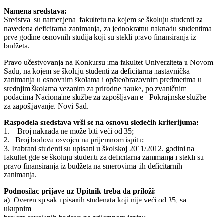
Namena sredstava:
Sredstva su namenjena fakultetu na kojem se školuju studenti za
navedena deficitarna zanimanja, za jednokratnu naknadu studentima
prve godine osnovnih studija koji su stekli pravo finansiranja iz
budžeta.
Pravo učestvovanja na Konkursu ima fakultet Univerziteta u Novom
Sadu, na kojem se školuju studenti za deficitarna nastavnička
zanimanja u osnovnim školama i opšteobrazovnim predmetima u
srednjim školama vezanim za prirodne nauke, po zvaničnim
podacima Nacionalne službe za zapošljavanje –Pokrajinske službe
za zapošljavanje, Novi Sad.
Raspodela sredstava vrši se na osnovu sledećih kriterijuma:
1. Broj naknada ne može biti veći od 35;
2. Broj bodova osvojen na prijemnom ispitu;
3. Izabrani studenti su upisani u školskoj 2011/2012. godini na
fakultet gde se školuju studenti za deficitarna zanimanja i stekli su
pravo finansiranja iz budžeta na smerovima tih deficitarnih
zanimanja.
Podnosilac prijave uz Upitnik treba da priloži:
a) Overen spisak upisanih studenata koji nije veći od 35, sa
ukupnim