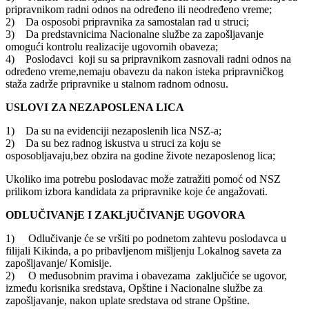
pripravnikom radni odnos na određeno ili neodređeno vreme;
2) Da osposobi pripravnika za samostalan rad u struci;
3) Da predstavnicima Nacionalne službe za zapošljavanje
omogući kontrolu realizacije ugovornih obaveza;
4) Poslodavci koji su sa pripravnikom zasnovali radni odnos na
određeno vreme,nemaju obavezu da nakon isteka pripravničkog
staža zadrže pripravnike u stalnom radnom odnosu.
USLOVI ZA NEZAPOSLENA LICA
1) Da su na evidenciji nezaposlenih lica NSZ-a;
2) Da su bez radnog iskustva u struci za koju se
osposobljavaju,bez obzira na godine živote nezaposlenog lica;
Ukoliko ima potrebu poslodavac može zatražiti pomoć od NSZ
prilikom izbora kandidata za pripravnike koje će angažovati.
ODLUČIVANjE I ZAKLjUČIVANjE UGOVORA
1) Odlučivanje će se vršiti po podnetom zahtevu poslodavca u
filijali Kikinda, a po pribavljenom mišljenju Lokalnog saveta za
zapošljavanje/ Komisije.
2) O međusobnim pravima i obavezama zaključiće se ugovor,
između korisnika sredstava, Opštine i Nacionalne službe za
zapošljavanje, nakon uplate sredstava od strane Opštine.