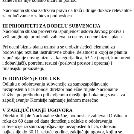
zahteva da nije koristio državnu pomoć.
Nacionalna služba zadržava pravo da traži i druge dokaze relevantne
za odlučivanje o zahtevu podnosioca.
III PRIORITETI ZA DODELU SUBVENCIJA
Nacionalna služba proverava ispunjenost uslova Javnog poziva i
vrši rangiranje primljenih zahteva na osnovu ocene biznis plana.
Pri oceni biznis plana uzimaju se u obzir sledeći elementi za
bodovanje: rezultat instruktivne obuke, delatnost u kojoj se planira
započinjanje novog biznisa, kategorija lica, tržište (kupci, konkurenti
i dobavljači), potrebni resursi (poslovni prostor i oprema) i
finansijski pokazatelji.
IV DONOŠENjE ODLUKE
Odluku o odobravanju subvencije za samozapošljavanje
nezaposlenih lica donosi direktor nadležne filijale Nacionalne
službe, po prethodno pribavljenom mošljenju Lokalnog saveta za
zapošljavanje/ Komisije najmanje jednom mesečno.
V ZAKLjUČIVANjE UGOVORA
Direktor filijale Nacionalne službe, podnosilac zahteva i Opština u
roku do 60 dana od dana donošenja odluke o odobravanju
subvencije za samozapošljavanje nezaposlenih lica, odnosno
najkasnije do 30.11. tekuće godine, zaključuju ugovor, kojim se