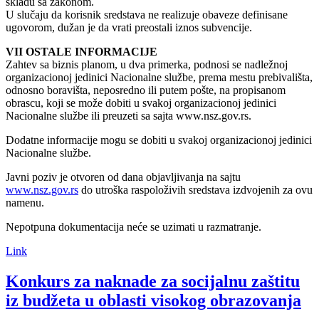
skladu sa zakonom.
U slučaju da korisnik sredstava ne realizuje obaveze definisane
ugovorom, dužan je da vrati preostali iznos subvencije.
VII OSTALE INFORMACIJE
Zahtev sa biznis planom, u dva primerka, podnosi se nadležnoj
organizacionoj jedinici Nacionalne službe, prema mestu prebivališta,
odnosno boravišta, neposredno ili putem pošte, na propisanom
obrascu, koji se može dobiti u svakoj organizacionoj jedinici
Nacionalne službe ili preuzeti sa sajta www.nsz.gov.rs.
Dodatne informacije mogu se dobiti u svakoj organizacionoj jedinici
Nacionalne službe.
Javni poziv je otvoren od dana objavljivanja na sajtu
www.nsz.gov.rs
do utroška raspoloživih sredstava izdvojenih za ovu
namenu.
Nepotpuna dokumentacija neće se uzimati u razmatranje.
Link
Konkurs za naknade za socijalnu zaštitu
iz budžeta u oblasti visokog obrazovanja