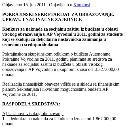
Objavljeno
15. jun 2011.
. Objavljeno u
Konkursi
.
POKRAJINSKI SEKRETARIJAT ZA OBRAZOVANjE,
UPRAVU I NACINALNE ZAJEDNICE
Konkurs za naknade za socijalnu zaštitu iz budžeta u oblasti
visokog obrazovanja u AP Vojvodini u 2011. godini za studente
koji se školuju za deficitarna nastavnička zanimanja u
osnovnim i srednjim školama
Pokrajinskom skupštinskom odlukom o budžetu Autonomne
Pokrajine Vojvodine za 2011. godinu planirana su sredstva za
naknade za socijalnu zaštitu iz budžeta u oblasti visokog
obrazovanja u AP Vojvodini u ukupnom iznosu od 3.327.000,00
dinara.
Realizacija finansijskih obaveza vršiće se u skladu sa finansijskim
planom Sekretarijata i likvidnim mogućnostima budžeta AP
Vojvodine za 2011.
RASPODELA SREDSTAVA:
A) Ustanove visokog obrazovanja
1. Jednokratna naknada za fakultete u iznosu od 1.867.000,00
dinara.