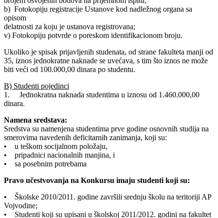
brojem osvojenih bodova na prijemnom ispitu;
b) Fotokopiju registracije Ustanove kod nadležnog organa sa
opisom
delatnosti za koju je ustanova registrovana;
v) Fotokopiju potvrde o poreskom identifikacionom broju.
Ukoliko je spisak prijavljenih studenata, od strane fakulteta manji od
35, iznos jednokratne naknade se uvećava, s tim što iznos ne može
biti veći od 100.000,00 dinara po studentu.
B) Studenti pojedinci
1. Jednokratna naknada studentima u iznosu od 1.460.000,00
dinara.
Namena sredstava:
Sredstva su namenjena studentima prve godine osnovnih studija na
smerovima navedenih deficitarnih zanimanja, koji su:
• u teškom socijalnom položaju,
• pripadnici nacionalnih manjina, i
• sa posebnim potrebama
Pravo učestvovanja na Konkursu imaju studenti koji su:
• Školske 2010/2011. godine završili srednju školu na teritoriji AP
Vojvodine;
• Studenti koji su upisani u školskoj 2011/2012. godini na fakultet