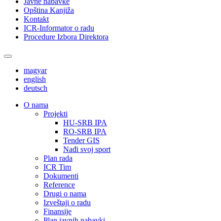
Javne nabavke
Opština Kanjiža
Kontakt
ICR-Informator o radu
Procedure Izbora Direktora
magyar
english
deutsch
О nama
Projekti
HU-SRB IPA
RO-SRB IPA
Tender GIS
Nađi svoj sport
Plan rada
ICR Tim
Dokumenti
Reference
Drugi o nama
Izveštaji o radu
Finansije
Plan javnih nabavki