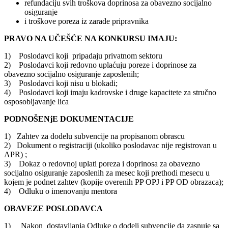
refundaciju svih troškova doprinosa za obavezno socijalno
osiguranje
i troškove poreza iz zarade pripravnika
PRAVO NA UČEŠĆE NA KONKURSU IMAJU:
1) Poslodavci koji pripadaju privatnom sektoru
2) Poslodavci koji redovno uplaćuju poreze i doprinose za
obavezno socijalno osiguranje zaposlenih;
3) Poslodavci koji nisu u blokadi;
4) Poslodavci koji imaju kadrovske i druge kapacitete za stručno
osposobljavanje lica
PODNOŠENjE DOKUMENTACIJE
1) Zahtev za dodelu subvencije na propisanom obrascu
2) Dokument o registraciji (ukoliko poslodavac nije registrovan u
APR) ;
3) Dokaz o redovnoj uplati poreza i doprinosa za obavezno
socijalno osiguranje zaposlenih za mesec koji prethodi mesecu u
kojem je podnet zahtev (kopije overenih PP OPJ i PP OD obrazaca);
4) Odluku o imenovanju mentora
OBAVEZE POSLODAVCA
1) Nakon dostavljanja Odluke o dodeli subvencije da zasnuje sa