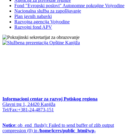
Agencija za privredne registre
Fond "Evropski poslovi" Autonomne pokrajine Vojvodine
Nacionalna služba za zapošljavanje
Plan javnih nabavki
Razvojna agencija Vojvodine
Razvojni fond APV
Informacioni centar za razvoj Potiskog regiona
Glavni trg 1, 24420 Kanjiža
Tel/Fax:+381-24-4873-151
Notice
: ob_end_flush(): Failed to send buffer of zlib output
compression (0) in
/home/icrrs/public_html/wp-