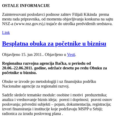
OSTALE INFORMACIJE
Zainteresovani poslodavci podnose zahtev Filijali Kikinda prema
mestu rada pripravnika, od momenta objavljivanja konkursa na sajtu
NSZ-a (www.nsz.gov.rs),i trajaće do utroška predviđenih sredstava.
Link
Besplatna obuka za početnike u biznisu
Objavljeno
15. jun 2011.
. Objavljeno u
Vesti
.
Regionalna razvojna agencija Bačka, u periodu od
20.06.-22.06.2011. godine, održaće desetu po redu Obuku za
početnike u biznisu.
Obuke se izvode po metodologiji i uz finansijsku podršku
Nacionalne agencije za regionalni razvoj.
Sadrže sledeće tematske module: osobine i motivi preduzetnika;
analiza i vrednovanje biznis ideja; porezi i doprinosi; pravni osnov
poslovanja; privredni subjekti – pojam, dokumentacija, registracija;
izvori finansiranja i institucije koje podržavaju MSPP u Srbiji;
radionica za izradu poslovnog plana .