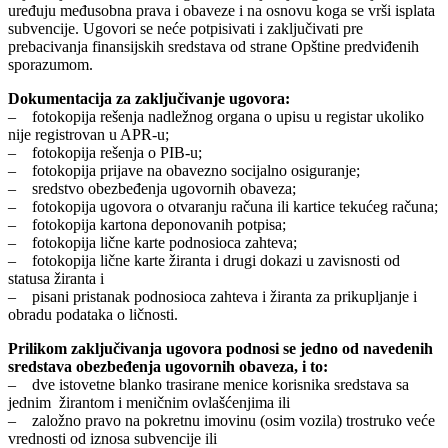
uređuju međusobna prava i obaveze i na osnovu koga se vrši isplata
subvencije. Ugovori se neće potpisivati i zaključivati pre
prebacivanja finansijskih sredstava od strane Opštine predviđenih
sporazumom.
Dokumentacija za zaključivanje ugovora:
– fotokopija rešenja nadležnog organa o upisu u registar ukoliko
nije registrovan u APR-u;
– fotokopija rešenja o PIB-u;
– fotokopija prijave na obavezno socijalno osiguranje;
– sredstvo obezbeđenja ugovornih obaveza;
– fotokopija ugovora o otvaranju računa ili kartice tekućeg računa;
– fotokopija kartona deponovanih potpisa;
– fotokopija lične karte podnosioca zahteva;
– fotokopija lične karte žiranta i drugi dokazi u zavisnosti od
statusa žiranta i
– pisani pristanak podnosioca zahteva i žiranta za prikupljanje i
obradu podataka o ličnosti.
Prilikom zaključivanja ugovora podnosi se jedno od navedenih
sredstava obezbeđenja ugovornih obaveza, i to:
– dve istovetne blanko trasirane menice korisnika sredstava sa
jednim žirantom i meničnim ovlašćenjima ili
– založno pravo na pokretnu imovinu (osim vozila) trostruko veće
vrednosti od iznosa subvencije ili