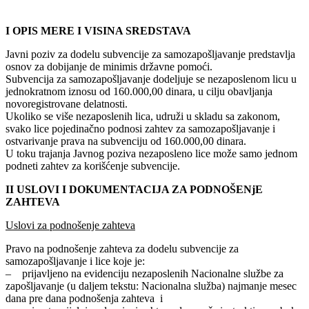
I OPIS MERE I VISINA SREDSTAVA
Javni poziv za dodelu subvencije za samozapošljavanje predstavlja
osnov za dobijanje de minimis državne pomoći.
Subvencija za samozapošljavanje dodeljuje se nezaposlenom licu u
jednokratnom iznosu od 160.000,00 dinara, u cilju obavljanja
novoregistrovane delatnosti.
Ukoliko se više nezaposlenih lica, udruži u skladu sa zakonom,
svako lice pojedinačno podnosi zahtev za samozapošljavanje i
ostvarivanje prava na subvenciju od 160.000,00 dinara.
U toku trajanja Javnog poziva nezaposleno lice može samo jednom
podneti zahtev za korišćenje subvencije.
II USLOVI I DOKUMENTACIJA ZA PODNOŠENjE
ZAHTEVA
Uslovi za podnošenje zahteva
Pravo na podnošenje zahteva za dodelu subvencije za
samozapošljavanje i lice koje je:
– prijavljeno na evidenciju nezaposlenih Nacionalne službe za
zapošljavanje (u daljem tekstu: Nacionalna služba) najmanje mesec
dana pre dana podnošenja zahteva i