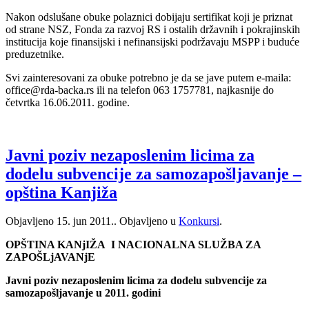
Nakon odslušane obuke polaznici dobijaju sertifikat koji je priznat
od strane NSZ, Fonda za razvoj RS i ostalih državnih i pokrajinskih
institucija koje finansijski i nefinansijski podržavaju MSPP i buduće
preduzetnike.
Svi zainteresovani za obuke potrebno je da se jave putem e-maila:
office@rda-backa.rs ili na telefon 063 1757781, najkasnije do
četvrtka 16.06.2011. godine.
Javni poziv nezaposlenim licima za
dodelu subvencije za samozapošljavanje –
opština Kanjiža
Objavljeno
15. jun 2011.
. Objavljeno u
Konkursi
.
OPŠTINA KANjIŽA I NACIONALNA SLUŽBA ZA
ZAPOŠLjAVANjE
Javni poziv nezaposlenim licima za dodelu subvencije za
samozapošljavanje u 2011. godini