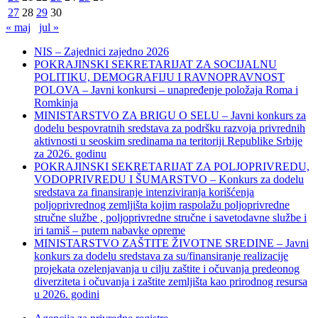
27
28
29
30
« maj
jul »
NIS – Zajednici zajedno 2026
POKRAJINSKI SEKRETARIJAT ZA SOCIJALNU
POLITIKU, DEMOGRAFIJU I RAVNOPRAVNOST
POLOVA – Javni konkursi – unapređenje položaja Roma i
Romkinja
MINISTARSTVO ZA BRIGU O SELU – Javni konkurs za
dodelu bespovratnih sredstava za podršku razvoja privrednih
aktivnosti u seoskim sredinama na teritoriji Republike Srbije
za 2026. godinu
POKRAJINSKI SEKRETARIJAT ZA POLJOPRIVREDU,
VODOPRIVREDU I ŠUMARSTVO – Konkurs za dodelu
sredstava za finansiranje intenziviranja korišćenja
poljoprivrednog zemljišta kojim raspolažu poljoprivredne
stručne službe , poljoprivredne stručne i savetodavne službe i
iri tamiš ‒ putem nabavke opreme
MINISTARSTVO ZAŠTITE ŽIVOTNE SREDINE – Javni
konkurs za dodelu sredstava za su/finansiranje realizacije
projekata ozelenjavanja u cilju zaštite i očuvanja predeonog
diverziteta i očuvanja i zaštite zemljišta kao prirodnog resursa
u 2026. godini