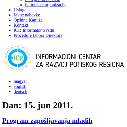
Partnerske organizacije
Usluge
Javne nabavke
Opština Kanjiža
Kontakt
ICR-Informator o radu
Procedure Izbora Direktora
magyar
english
deutsch
Dan:
15. jun 2011.
Program zapošljavanja mladih