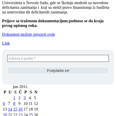
Univerziteta u Novom Sadu, gde se školuju studenti za navedena
deficitarna zanimanja i koji su stekli pravo finansiranja iz budžeta
na smerovima tih deficitarnih zanimanja.
Prijave sa traženom dokumentacijom podnose se do kraja
prvog upisnog roka.
Dokument možete preuzeti ovde
Link
jun 2011.
P
U
S
Č
P
S
N
1
2
3
4
5
6
7
8
9
10
11
12
13
14
15
16
17
18
19
20
21
22
23
24
25
26