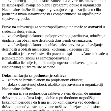
– svi potencijalni podnosioci zahteva da završe instruktivnu obuku
za samozapošljavanje po planu i programu obuke u organizaciji
Nacionalne službe ili druge odgovarajuće organizacije, a u cilju
podizanja nivoa informisanosti i kompetentnosti za otpočinjanje
sopstvenog posla.
Pravo na subvenciju za samozapošljavanje
ne može se ostvariti
u
sledećim slučajevima:
– za obavljanje delatnosti poljoprivrednog gazdinstva, udruženja
građana i za obavljanje delatnosti društvenih organizacija;
– za obavljanje delatnosti u oblasti taksi prevoza ,za obavljanje
delatnosti u oblasti menjačnica, kockanja i klađenja i dr;
– ukoliko je lice već ostvarilo pravo na isplatu novčane naknade u
jednokratnom iznosu za samozapošljavanje;
– ukoliko lice nije ispunilo raniju ugovornu obavezu prema
Nacionalnoj službi za iste namene.
Dokumentacija za podnošenje zahteva:
– zahtev sa biznis planom na propisanom obrascu;
– dokaz o završenoj obuci, ukoliko nije završena u organizaciji
Nacionalne službe;
– pisana izjava podnosioca zahteva o svim drugim de minimis
državnim pomoćima koje je dobio u prethodnom trogodišnjem
fiskalnom periodu i da li mu je i po kom osnovu već dodeljena
državna pomoć za iste opravdane troškove ili izjava podnosioca