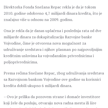
Direktorka Fonda Snežana Repac rekla je da je tokom
2010. godine odobreno 4,7 milijardi dinara kredita, što je
značajno više u odnosu na 2009. godinu.
Ona je rekla da je danas uplaćena i poslednja rata od dve
milijarde dinara za dokapitalizaciju Razvojne banke
Vojvodine, čime je otvorena nova mogućnost za
udruživanje sredstava i njihov plasman po najpovoljnijim
kreditnim uslovima ka vojvođanskim privrednicima i
poljoprivrednicima.
Prema rečima Snežane Repac, zbog udruživanja sredstava
sa Razvojnom bankom Vojvodine ove godine su korisnici
kredita dobili ukupno 6 milijardi dinara.
– Ovo je prilika da pozovem strane i domaće investitore
koji žele da posluju, otvaraju nova radna mesta ili šire