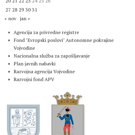
20
21
22
23
24
25
26
27
28
29
30
31
« nov
jan »
Agencija za privredne registre
Fond "Evropski poslovi" Autonomne pokrajine
Vojvodine
Nacionalna služba za zapošljavanje
Plan javnih nabavki
Razvojna agencija Vojvodine
Razvojni fond APV