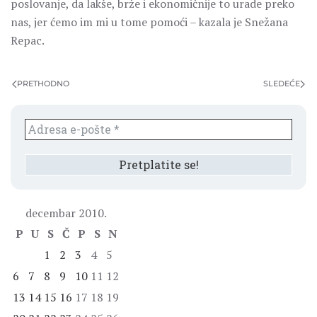
poslovanje, da lakše, brže i ekonomičnije to urade preko
nas, jer ćemo im mi u tome pomoći – kazala je Snežana
Repac.
PRETHODNO
SLEDEĆE
decembar 2010.
P
U
S
Č
P
S
N
1
2
3
4
5
6
7
8
9
10
11
12
13
14
15
16
17
18
19