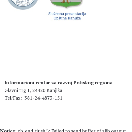
Informacioni centar za razvoj Potiskog regiona
Glavni trg 1, 24420 Kanjiža
Tel/Fax:+381-24-4873-151
Notice
: ob_end_flush(): Failed to send buffer of zlib output