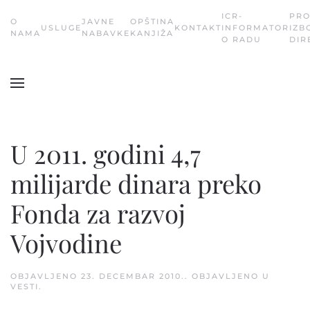
ICR-
PR
О
JAVNE
OPŠTINA
USLUGE
KONTAKT
INFORMATOR
IZB
Skip
NAMA
NABAVKE
KANJIŽA
O RADU
DIR
to
main
content
U 2011. godini 4,7
milijarde dinara preko
Fonda za razvoj
Vojvodine
OBJAVLJENO
23. DECEMBAR 2010.
. OBJAVLJENO U
VESTI
.