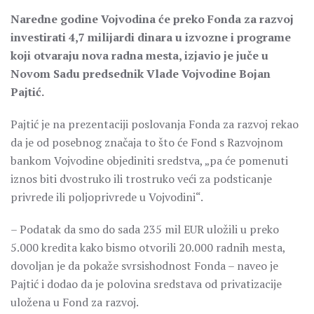
Naredne godine Vojvodina će preko Fonda za razvoj
investirati 4,7 milijardi dinara u izvozne i programe
koji otvaraju nova radna mesta, izjavio je juče u
Novom Sadu predsednik Vlade Vojvodine Bojan
Pajtić.
Pajtić je na prezentaciji poslovanja Fonda za razvoj rekao
da je od posebnog značaja to što će Fond s Razvojnom
bankom Vojvodine objediniti sredstva, „pa će pomenuti
iznos biti dvostruko ili trostruko veći za podsticanje
privrede ili poljoprivrede u Vojvodini“.
– Podatak da smo do sada 235 mil EUR uložili u preko
5.000 kredita kako bismo otvorili 20.000 radnih mesta,
dovoljan je da pokaže svrsishodnost Fonda – naveo je
Pajtić i dodao da je polovina sredstava od privatizacije
uložena u Fond za razvoj.