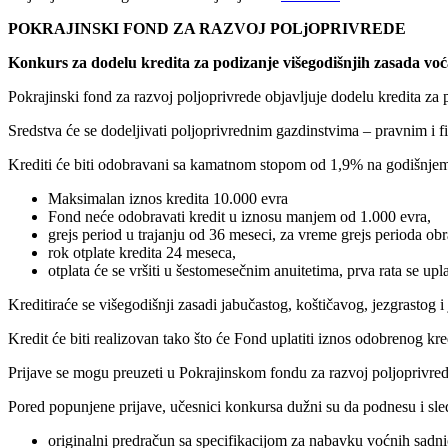
POKRAJINSKI FOND ZA
RAZVOJ POLjOPRIVREDE
K
onkurs
z
a dodelu kredita za podizanje višegodišnjih zasada
voć
Pokrajinski fond za razvoj poljoprivrede objavljuje dodelu kredita za
Sredstva će se dodeljivati poljoprivrednim gazdinstvima – pravnim i 
Krediti će biti odobravani sa kamatnom stopom od 1,9% na godišnjem n
Maksimalan iznos kredita 10.000 evra
Fond neće odobravati kredit u iznosu manjem od 1.000 evra,
grejs period u trajanju od 36 meseci, za vreme grejs perioda ob
rok otplate kredita 24 meseca,
otplata će se vršiti u šestomesečnim anuitetima, prva rata se upl
Kreditiraće se višegodišnji zasadi jabučastog, koštičavog, jezgrastog i
Kredit će biti realizovan tako što će Fond uplatiti iznos odobrenog kr
Prijave se mogu preuzeti u Pokrajinskom fondu za razvoj poljoprivre
Pored popunjene prijave, učesnici konkursa dužni su da podnesu i sl
originalni predračun sa specifikacijom za nabavku voćnih sadnic