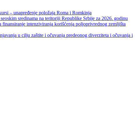
unapređenje položaja Roma i Romkinja
skim sredinama na teritoriji Republike Srbije za 2026. godinu
je intenziviranja korišćenja poljoprivrednog zemljišta
ja u cilju zaštite i očuvanja predeonog diverziteta i očuvanja i