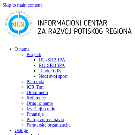
Skip to main content
О nama
Projekti
HU-SRB IPA
RO-SRB IPA
Tender GIS
Nađi svoj sport
Plan rada
ICR Tim
Dokumenti
Reference
Drugi o nama
Izveštaji o radu
Finansije
Plan javnih nabavki
Partnerske organizacije
Usluge