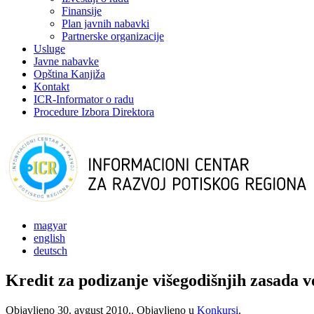
Finansije
Plan javnih nabavki
Partnerske organizacije
Usluge
Javne nabavke
Opština Kanjiža
Kontakt
ICR-Informator o radu
Procedure Izbora Direktora
magyar
english
deutsch
Kredit za podizanje višegodišnjih zasada v
Objavljeno
30. avgust 2010.
. Objavljeno u
Konkursi
.