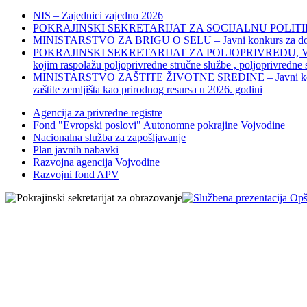
NIS – Zajednici zajedno 2026
POKRAJINSKI SEKRETARIJAT ZA SOCIJALNU POLITIKU, 
MINISTARSTVO ZA BRIGU O SELU – Javni konkurs za dodelu bes
POKRAJINSKI SEKRETARIJAT ZA POLJOPRIVREDU, VODOPRIVR
kojim raspolažu poljoprivredne stručne službe , poljoprivredne
MINISTARSTVO ZAŠTITE ŽIVOTNE SREDINE – Javni konkurs za dod
zaštite zemljišta kao prirodnog resursa u 2026. godini
Agencija za privredne registre
Fond "Evropski poslovi" Autonomne pokrajine Vojvodine
Nacionalna služba za zapošljavanje
Plan javnih nabavki
Razvojna agencija Vojvodine
Razvojni fond APV