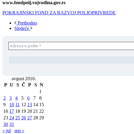
www.fondpolj.vojvodina.gov.rs
POKRAJINSKI FOND ZA RAZVOJ POLJOPRIVREDE
Prethodno
Sledeće
avgust 2010.
P
U
S
Č
P
S
N
1
2
3
4
5
6
7
8
9
10
11
12
13
14
15
16
17
18
19
20
21
22
23
24
25
26
27
28
29
30
31
« jul
sep »