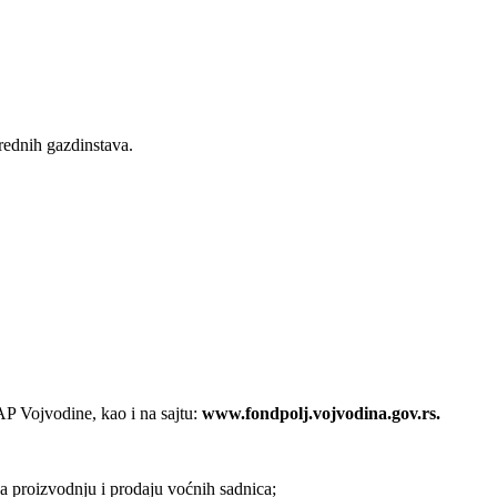
rednih gazdinstava.
P Vojvodine, kao i na sajtu:
www.fondpolj.vojvodina.gov.
rs
.
za proizvodnju i prodaju voćnih sadnica;