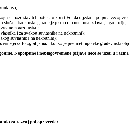
 konkursa;
a koje se može staviti hipoteka u korist Fonda u jedan i po puta većoj v
ili u slučaju bankarske garancije pismo o namerama izdavanja garancije;
privrednom gazdinstvu;
vlasnika i za svakog suvlasnika na nekretnini);
svakog suvlasnika na nekretnini);
cenitelja sa fotografijama, ukoliko je predmet hipoteke građevinski obj
 godine. Nepotpune i neblagovremene prijave neće se uzeti u razma
fonda za
razvoj poljoprivrede: