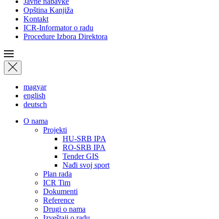
Javne nabavke
Opština Kanjiža
Kontakt
ICR-Informator o radu
Procedure Izbora Direktora
magyar
english
deutsch
О nama
Projekti
HU-SRB IPA
RO-SRB IPA
Tender GIS
Nađi svoj sport
Plan rada
ICR Tim
Dokumenti
Reference
Drugi o nama
Izveštaji o radu