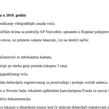
a u 2010. godini
 podizanje višegodišnjih zasada voća.
fizičkim licima sa područja AP Vojvodine, upisanim u Registar poljopriv
ivou, uz primenu valutne klauzule, i to na sledeći način:
računavaće se interkalarna kamata,
aćuje po isteku grejs perioda (ukupno 5 rata).
 jagodičastog voća.
edita dobavljaču registrovanog za proizvodnju i prodaju voćnih sadnica.
de u Novom Sadu, lokalnim opštinskim kancelarijama Fonda za razvoj A
edeću dokumentaciju:
a iskazan u dinarskom iznosu koji će izdavati dobavljači registrovani 