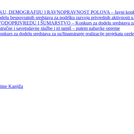
DEMOGRAFIJU I RAVNOPRAVNOST POLOVA – Javni konkursi – 
povratnih sredstava za podršku razvoja privrednih aktivnosti u seo
EDU I ŠUMARSTVO – Konkurs za dodelu sredstava za finansiran
 stručne i savetodavne službe i iri tamiš ‒ putem nabavke opreme
elu sredstava za su/finansiranje realizacije projekata ozelenjavan