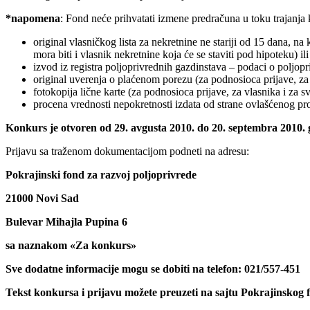
*
napomena
: Fond neće prihvatati izmene predračuna u toku trajanja
original vlasničkog lista za nekretnine ne stariji od 15 dana, n
mora biti i vlasnik nekretnine koja će se staviti pod hipoteku) 
izvod iz registra poljoprivrednih gazdinstava – podaci o poljo
original uverenja o plaćenom porezu (za podnosioca prijave, za 
fotokopija lične karte (za podnosioca prijave, za vlasnika i za 
procena vrednosti nepokretnosti izdata od strane ovlašćenog pro
Konkurs je otvoren od
29
. avgusta 2010. do 20. septembra 2010.
Prijavu sa traženom dokumentacijom podneti na adresu:
Pokrajinski fond za razvoj poljoprivrede
21000 Novi Sad
Bulevar Mihajla Pupina 6
sa naznakom «Za konkurs»
Sve dodatne informacije mogu se dobiti na telefon: 021/557-451
Tekst konkursa i prijavu možete preuzeti na sajtu Pokrajinskog 