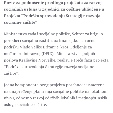
Poziv za podnošenje predloga projekata za razvoj
socijalnih usluga u zajednici za opštine uključene u
Projekat ''Podrška sprovođenju Strategije razvoja
socijalne zaštite''
Ministarstvo rada i socijalne politike, Sektor za brigu o
porodici i socijalnu zaštitu, uz finansijsku i stručnu
podršku Vlade Velike Britanije, kroz Odeljenje za
međunarodni razvoj (DFID) i Ministarstva spoljnih
poslova Kraljevine Norveške, realizuje treću fazu projekta
''Podrška sprovođenju Strategije razvoja socijalne
zaštite''.
Jedna komponenta ovog projekta posebno je usmerena
na unapređenje planiranja socijalne politike na lokalnom
nivou, odnosno razvoj održivih lokalnih i međuopštinskih
usluga socijalne zaštite.