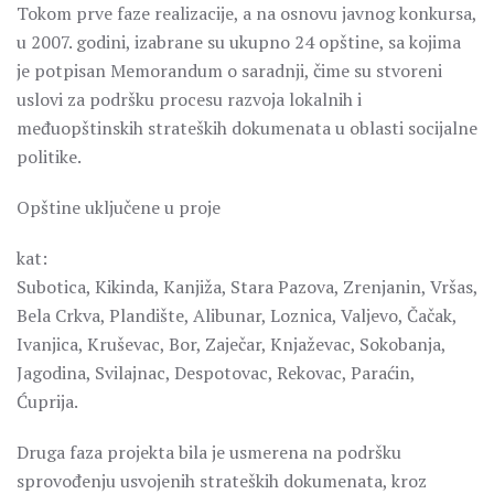
Tokom prve faze realizacije, a na osnovu javnog konkursa,
u 2007. godini, izabrane su ukupno 24 opštine, sa kojima
je potpisan Memorandum o saradnji, čime su stvoreni
uslovi za podršku procesu razvoja lokalnih i
međuopštinskih strateških dokumenata u oblasti socijalne
politike.
Opštine uključene u proje
kat:
Subotica, Kikinda, Kanjiža, Stara Pazova, Zrenjanin, Vršas,
Bela Crkva, Plandište, Alibunar, Loznica, Valjevo, Čačak,
Ivanjica, Kruševac, Bor, Zaječar, Knjaževac, Sokobanja,
Jagodina, Svilajnac, Despotovac, Rekovac, Paraćin,
Ćuprija.
Druga faza projekta bila je usmerena na podršku
sprovođenju usvojenih strateških dokumenata, kroz