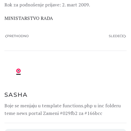
Rok za podnošenje prijave: 2. mart 2009.
MINISTARSTVO RADA
PRETHODNO
SLEDEĆE
SASHA
Boje se menjaju u template functions.php u inc folderu
teme news portal Zameni #029fb2 za #166bcc