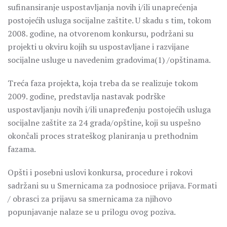
sufinansiranje uspostavljanja novih i/ili unaprećenja
postojećih usluga socijalne zaštite. U skadu s tim, tokom
2008. godine, na otvorenom konkursu, podržani su
projekti u okviru kojih su uspostavljane i razvijane
socijalne usluge u navedenim gradovima(1) /opštinama.
Treća faza projekta, koja treba da se realizuje tokom
2009. godine, predstavlja nastavak podrške
uspostavljanju novih i/ili unapređenju postojećih usluga
socijalne zaštite za 24 grada/opštine, koji su uspešno
okončali proces strateškog planiranja u prethodnim
fazama.
Opšti i posebni uslovi konkursa, procedure i rokovi
sadržani su u Smernicama za podnosioce prijava. Formati
/ obrasci za prijavu sa smernicama za njihovo
popunjavanje nalaze se u prilogu ovog poziva.