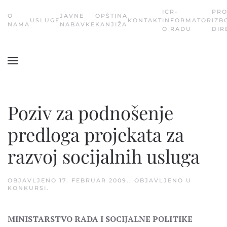
ICR-
PR
О
JAVNE
OPŠTINA
USLUGE
KONTAKT
INFORMATOR
IZB
Skip
NAMA
NABAVKE
KANJIŽA
O RADU
DIR
to
main
content
Poziv za podnošenje
predloga projekata za
razvoj socijalnih usluga
OBJAVLJENO
17. FEBRUAR 2009.
. OBJAVLJENO U
KONKURSI
.
MINISTARSTVO RADA I SOCIJALNE POLITIKE